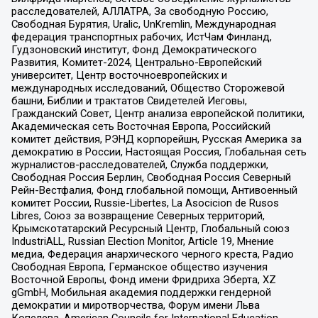
расследователей, АЛЛАТРА, За свободную Россию,
Свободная Бурятия, Uralic, UnKremlin, Международная
федерация транспортных рабочих, ИстЧам Финланд,
Гудзоновский институт, Фонд Демократического
Развития, Комитет-2024, Центрально-Европейский
университет, Центр восточноевропейских и
международных исследований, Общество Сторожевой
башни, Библии и трактатов Свидетелей Иеговы,
Гражданский Совет, Центр анализа европейской политики,
Академическая сеть Восточная Европа, Российский
комитет действия, РЭНД корпорейшн, Русская Америка за
демократию в России, Настоящая Россия, Глобальная сеть
журналистов-расследователей, Служба поддержки,
Свободная Россия Берлин, Свободная Россия Северный
Рейн-Вестфалия, Фонд глобальной помощи, Антивоенный
комитет России, Russie-Libertes, La Asocicion de Rusos
Libres, Союз за возвращение Северных территорий,
Крымскотатарский Ресурсный Центр, Глобальный союз
IndustriALL, Russian Election Monitor, Article 19, Мнение
медиа, Федерация анархического черного креста, Радио
Свободная Европа, Германское общество изучения
Восточной Европы, Фонд имени Фридриха Эберта, XZ
gGmbH, Мобильная академия поддержки гендерной
демократии и миротворчества, Форум имени Льва
Копелева, American Councils for International Education,