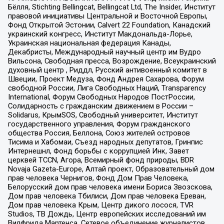
Бёлля, Stichting Bellingcat, Bellingcat Ltd, The Insider, Институт
правовой инициативы Центральной и Восточной Европы,
Фонд Открытой Эстонии, Calvert 22 Foundation, Канадский
украинский конгресс, Институт Макдональда-Лорье,
Украинская национальная федерация Канады,
Декабристы, Международный научный центр им Вудро
Вильсона, Свободная пресса, Возрождение, Всеукраинский
духовный центр , Риддл, Русский антивоенный комитет в
Швеции, Проект Медуза, Фонд Андрея Сахарова, Форум
свободной России, Лига Свободных Наций, Transparеncy
International, Форум Свободных Народов ПостРоссии,
Солидарность с гражданским движением в России –
Solidarus, КрымSOS, Свободный университет, Институт
государственного управления, Форум гражданского
общества Россия, Беллона, Союз жителей островов
Тисима и Хабомаи, Съезд народных депутатов, Гринпис
Интернешнл, Фонд борьбы с коррупцией Инк, Завет
церквей TCCN, Агора, Всемирный фонд природы, BDR
Novaja Gazeta-Europe, Алтай проект, Образовательный дом
прав человека Чернигов, Фонд Дом Прав Человека,
Белорусский дом прав человека имени Бориса Звозскова,
Дом прав человека Тбилиси, Дом прав человека Ереван,
Дом прав человека Крым, Центр дикого лосося, TVR
Studios, ТВ Дождь, Центр европейских исследований им
Вилфрида Мартенса, Сетевое объединение журналистов