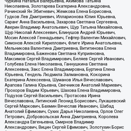
Чуркина Наталья Валерьевна, Акимова Татьяна
Николаевна, Золотарева Екатерина Александровна,
Рачинский Ян Збигневич, Жемкова Елена Борисовна,
Гудков Лев Дмитриевич, Илларионова Юлия Юрьевна,
Саранг Анна Васильевна, Захарова Светлана Сергеевна,
Аверин Владимир Анатольевич, Щур Татьяна Михайловна,
Щур Николай Алексеевич, Блинушов Андрей Юрьевич,
Мосин Алексей Геннадьевич, Гефтер Валентин Михайлович,
Симонов Алексей Кириллович, Флиге Ирина Анатольевна,
Мельникова Валентина Дмитриевна, Вититинова Елена
Владимировна, Баженова Светлана Куприяновна,
Максимов Сергей Владимирович, Беляев Сергей Иванович,
Голубева Елена Николаевна, Ганнушкина Светлана
Алексеевна, Закс Елена Владимировна, Буртина Елена
Юрьевна, Гендель Людмила Залмановна, Кокорина
Екатерина Алексеевна, Шуманов Илья Вячеславович,
Арапова Галина Юрьевна, Свечников Анатолий Мариевич,
Прохоров Вадим Юрьевич, Шахова Елена Владимировна,
Подузов Сергей Васильевич, Протасова Ирина
Вячеславовна, Литинский Леонид Борисович, Лукашевский
Сергей Маркович, Бахмин Вячеслав Иванович, Шабад
Анатолий Ефимович, Сухих Дарья Николаевна, Орлов Олег
Петрович, Добровольская Анна Дмитриевна, Королева
Александра Евгеньевна, Смирнов Владимир
Александрович, Вицин Сергей Ефимович, Золотухин Борис