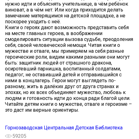
нужно идти и объяснять учительнице, в чём ребёнок
виноват, а в чём нет. Или когда приходится делать
замечание матерящимся на детской площадке, а не
поскорее уходить с неё.
Книги о героях дают возможность представить себя
на месте главных героев, в воображении
смоделировать ситуации вызова судьбе, преодоления
себя, своей человеческой немощи. Читая книги о
мужестве и отваге, мы примеряем на себя разные
героические роли, видим какими разными они могут
быть: защитник людей от страшного дракона,
осиротевший парнишка, воспитанный солдатами,
педагог, не оставивший детей и отправившийся с
ними в концлагерь. Герои могут выглядеть по-
разному, жить в далёких друг от друга странах и
эпохах, но их всех объединяет мужество, любовь к
людям и готовность идти до конца ради благой цели.
Читайте детям книги о мужестве, отваге и героизме –
это даст им верные ориентиры.
Горнозаводская Центральная Детская Библиотека
59205