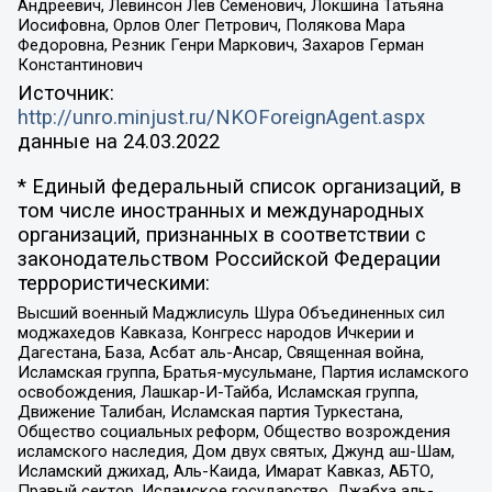
Андреевич, Левинсон Лев Семенович, Локшина Татьяна
Иосифовна, Орлов Олег Петрович, Полякова Мара
Федоровна, Резник Генри Маркович, Захаров Герман
Константинович
Источник:
http://unro.minjust.ru/NKOForeignAgent.aspx
данные на
24.03.2022
* Единый федеральный список организаций, в
том числе иностранных и международных
организаций, признанных в соответствии с
законодательством Российской Федерации
террористическими:
Высший военный Маджлисуль Шура Объединенных сил
моджахедов Кавказа, Конгресс народов Ичкерии и
Дагестана, База, Асбат аль-Ансар, Священная война,
Исламская группа, Братья-мусульмане, Партия исламского
освобождения, Лашкар-И-Тайба, Исламская группа,
Движение Талибан, Исламская партия Туркестана,
Общество социальных реформ, Общество возрождения
исламского наследия, Дом двух святых, Джунд аш-Шам,
Исламский джихад, Аль-Каида, Имарат Кавказ, АБТО,
Правый сектор, Исламское государство, Джабха аль-