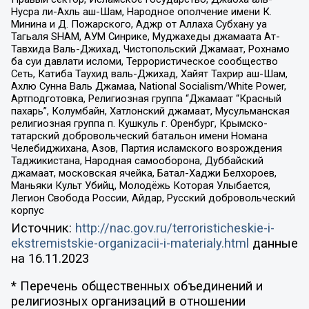
Нусра ли-Ахль аш-Шам, Народное ополчение имени К.
Минина и Д. Пожарского, Аджр от Аллаха Субхану уа
Тагьаля SHAM, АУМ Синрике, Муджахеды джамаата Ат-
Тавхида Валь-Джихад, Чистопольский Джамаат, Рохнамо
ба суи давлати исломи, Террористическое сообщество
Сеть, Катиба Таухид валь-Джихад, Хайят Тахрир аш-Шам,
Ахлю Сунна Валь Джамаа, National Socialism/White Power,
Артподготовка, Религиозная группа “Джамаат “Красный
пахарь”, Колумбайн, Хатлонский джамаат, Мусульманская
религиозная группа п. Кушкуль г. Оренбург, Крымско-
татарский добровольческий батальон имени Номана
Челебиджихана, Азов, Партия исламского возрождения
Таджикистана, Народная самооборона, Дуббайский
джамаат, московская ячейка, Батал-Хаджи Белхороев,
Маньяки Культ Убийц, Молодёжь Которая Улыбается,
Легион Свобода России, Айдар, Русский добровольческий
корпус
Источник:
http://nac.gov.ru/terroristicheskie-i-
ekstremistskie-organizacii-i-materialy.html
данные
на
16.11.2023
* Перечень общественных объединений и
религиозных организаций в отношении