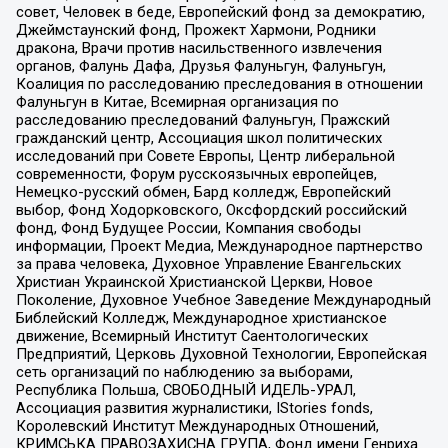
совет, Человек в беде, Европейский фонд за демократию,
Джеймстаунский фонд, Прожект Хармони, Родники
дракона, Врачи против насильственного извлечения
органов, Фалунь Дафа, Друзья Фалуньгун, Фалуньгун,
Коалиция по расследованию преследования в отношении
Фалуньгун в Китае, Всемирная организация по
расследованию преследований Фалуньгун, Пражский
гражданский центр, Ассоциация школ политических
исследований при Совете Европы, Центр либеральной
современности, Форум русскоязычных европейцев,
Немецко-русский обмен, Бард колледж, Европейский
выбор, Фонд Ходорковского, Оксфордский российский
фонд, Фонд Будущее России, Компания свободы
информации, Проект Медиа, Международное партнерство
за права человека, Духовное Управление Евангельских
Христиан Украинской Христианской Церкви, Новое
Поколение, Духовное Учебное Заведение Международный
Библейский Колледж, Международное христианское
движение, Всемирный Институт Саентологических
Предприятий, Церковь Духовной Технологии, Европейская
сеть организаций по наблюдению за выборами,
Республика Польша, СВОБОДНЫЙ ИДЕЛЬ-УРАЛ,
Ассоциация развития журналистики, IStories fonds,
Королевский Институт Международных Отношений,
КРИМСЬКА ПРАВОЗАХИСНА ГРУПА, Фонд имени Генриха