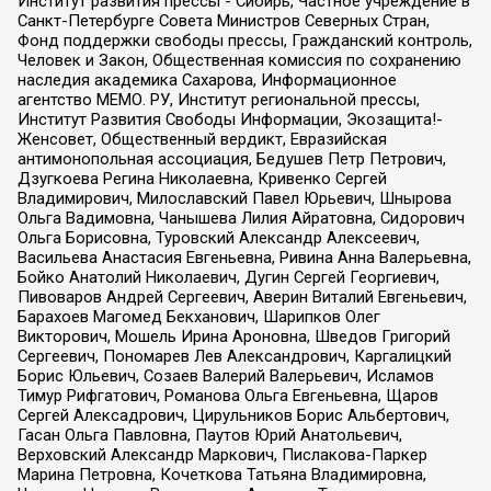
Институт развития прессы - Сибирь, Частное учреждение в
Санкт-Петербурге Совета Министров Северных Стран,
Фонд поддержки свободы прессы, Гражданский контроль,
Человек и Закон, Общественная комиссия по сохранению
наследия академика Сахарова, Информационное
агентство МЕМО. РУ, Институт региональной прессы,
Институт Развития Свободы Информации, Экозащита!-
Женсовет, Общественный вердикт, Евразийская
антимонопольная ассоциация, Бедушев Петр Петрович,
Дзугкоева Регина Николаевна, Кривенко Сергей
Владимирович, Милославский Павел Юрьевич, Шнырова
Ольга Вадимовна, Чанышева Лилия Айратовна, Сидорович
Ольга Борисовна, Туровский Александр Алексеевич,
Васильева Анастасия Евгеньевна, Ривина Анна Валерьевна,
Бойко Анатолий Николаевич, Дугин Сергей Георгиевич,
Пивоваров Андрей Сергеевич, Аверин Виталий Евгеньевич,
Барахоев Магомед Бекханович, Шарипков Олег
Викторович, Мошель Ирина Ароновна, Шведов Григорий
Сергеевич, Пономарев Лев Александрович, Каргалицкий
Борис Юльевич, Созаев Валерий Валерьевич, Исламов
Тимур Рифгатович, Романова Ольга Евгеньевна, Щаров
Сергей Алексадрович, Цирульников Борис Альбертович,
Гасан Ольга Павловна, Паутов Юрий Анатольевич,
Верховский Александр Маркович, Пислакова-Паркер
Марина Петровна, Кочеткова Татьяна Владимировна,