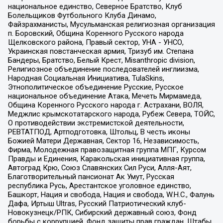
национальное единство, Северное Братство, Клуб
Болельщиков Футбольного Клуба Динамо,
Файзрахманисты, Мусульманская религиозная организация
п. Боровский, Община Коренного Русского народа
Щелковского района, Правый сектор, УНА - УНСО,
Украинская повстанческая армия, Тризуб им. Степана
Бандеры, Братство, Белый Крест, Misanthropic division,
Религиозное объединение последователей инглиизма,
Народная Социальная Инициатива, TulaSkins,
Этнополитическое объединение Русские, Русское
национальное объединение Атака, Мечеть Мирмамеда,
Община Коренного Русского народа г. Астрахани, ВОЛЯ,
Меджлис крымскотатарского народа, Рубеж Севера, ТОЙС,
О противодействии экстремистской деятельности,
РЕВТАТПОД, Артподготовка, Штольц, В честь иконы
Божией Матери Державная, Сектор 16, Независимость,
Фирма, Молодежная правозащитная группа МПГ, Курсом
Правды и Единения, Каракольская инициативная группа,
Автоград Крю, Союз Славянских Сил Руси, Алля-Аят,
Благотворительный пансионат Ак Умут, Русская
республика Русь, Арестантское уголовное единство,
Башкорт, Нация и свобода, Нация и свобода, W.H.С., Фалунь
Дафа, Иртыш Ultras, Русский Патриотический клуб-
Новокузнецк/РПК, Сибирский державный союз, Фонд
борьбы с коррупцией, Фонд защиты прав граждан, Штабы