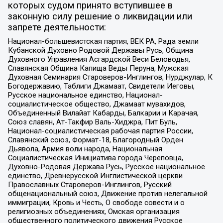
которых судом принято вступившее в
законную силу решение о ликвидации или
запрете деятельности:
Национал-большевистская партия, ВЕК РА, Рада земли
Кубанской Духовно Родовой Державы Русь, Община
Духовного Управления Асгардской Веси Беловодья,
Славянская Община Капища Веды Перуна, Мужская
Духовная Семинария Староверов-Инглингов, Нурджулар, К
Богодержавию, Таблиги Джамаат, Свидетели Иеговы,
Русское национальное единство, Национал-
социалистическое общество, Джамаат мувахидов,
Объединенный Вилайат Кабарды, Балкарии и Карачая,
Союз славян, Ат-Такфир Валь-Хиджра, Пит Буль,
Национал-социалистическая рабочая партия России,
Славянский союз, Формат-18, Благородный Орден
Дьявола, Армия воли народа, Национальная
Социалистическая Инициатива города Череповца,
Духовно-Родовая Держава Русь, Русское национальное
единство, Древнерусской Инглистической церкви
Православных Староверов-Инглингов, Русский
общенациональный союз, Движение против нелегальной
иммиграции, Кровь и Честь, О свободе совести и о
религиозных объединениях, Омская организация
общественного политического движения Русское