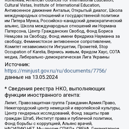
Cultural Vistas, Institute of International Education,
Антивоенное движение Антальи, Открытый диалог, Школа
международных отношений и государственной политики
им Питера Мунка, Российско-канадский демократический
альянс, Школа международных отношений им Нормана
Патерсона, Центр Гражданских Свобод, Фонд Бориса
Немцова за Свободу, Фонд имени Фридриха Науманна за
свободу, Феминистское антивоенное сопротивление,
Комитет независимости Ингушетии, Прометей, Stop
Occupation of Karelia, Вернись живым, Фридом Хаус, СОТА
медиа, Либерально-демократическая Лига Украины
Источник:
https://minjust.gov.ru/ru/documents/7756/
данные на
13.05.2024
* Сведения реестра НКО, выполняющих
функции иностранного агента:
Лилит, Правозащитная группа Гражданин.Армия.Право,
Нижегородский центр немецкой и европейской культуры,
Центр гендерных исследований, Фонд защиты прав
граждан Штаб, Институт права и публичной политики,
Фонд борьбы с коррупцией, Альянс врачей,
НАСИЛИЮ.НЕТ, Мы против СПИДа, СВЕЧА, Гуманитарное