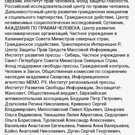
Евразии, Институт прав человека, Фонд защиты гласности,
Российский исследовательский центр по правам человека,
Дальневосточный центр развития гражданских инициатив
и социального партнерства, Гражданское действие, Центр
независимых социологических исследований, Сутяжник,
АКАДЕМИЯ ПО ПРАВАМ ЧЕЛОВЕКА, Центр развития
некоммерческих организаций, Частное учреждение в
Калининграде Совета Министров северных стран,
Гражданское содействие, Трансперенси Интернешнл-Р,
Центр Защиты Прав Средств Массовой Информации,
Институт развития прессы - Сибирь, Частное учреждение в
Санкт-Петербурге Совета Министров Северных Стран,
Фонд поддержки свободы прессы, Гражданский контроль,
Человек и Закон, Общественная комиссия по сохранению
наследия академика Сахарова, Информационное
агентство МЕМО. РУ, Институт региональной прессы,
Институт Развития Свободы Информации, Экозащита!-
Женсовет, Общественный вердикт, Евразийская
антимонопольная ассоциация, Бедушев Петр Петрович,
Дзугкоева Регина Николаевна, Кривенко Сергей
Владимирович, Милославский Павел Юрьевич, Шнырова
Ольга Вадимовна, Чанышева Лилия Айратовна, Сидорович
Ольга Борисовна, Туровский Александр Алексеевич,
Васильева Анастасия Евгеньевна, Ривина Анна Валерьевна,
Бойко Анатолий Николаевич, Дугин Сергей Георгиевич,