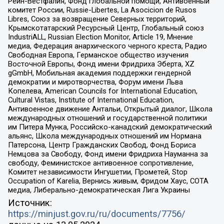
Рейн-Вестфалия, Фонд глобальной помощи, Антивоенный
комитет России, Russie-Libertes, La Asocicion de Rusos
Libres, Союз за возвращение Северных территорий,
Крымскотатарский Ресурсный Центр, Глобальный союз
IndustriALL, Russian Election Monitor, Article 19, Мнение
медиа, Федерация анархического черного креста, Радио
Свободная Европа, Германское общество изучения
Восточной Европы, Фонд имени Фридриха Эберта, XZ
gGmbH, Мобильная академия поддержки гендерной
демократии и миротворчества, Форум имени Льва
Копелева, American Councils for International Education,
Cultural Vistas, Institute of International Education,
Антивоенное движение Антальи, Открытый диалог, Школа
международных отношений и государственной политики
им Питера Мунка, Российско-канадский демократический
альянс, Школа международных отношений им Нормана
Патерсона, Центр Гражданских Свобод, Фонд Бориса
Немцова за Свободу, Фонд имени Фридриха Науманна за
свободу, Феминистское антивоенное сопротивление,
Комитет независимости Ингушетии, Прометей, Stop
Occupation of Karelia, Вернись живым, Фридом Хаус, СОТА
медиа, Либерально-демократическая Лига Украины
Источник:
https://minjust.gov.ru/ru/documents/7756/