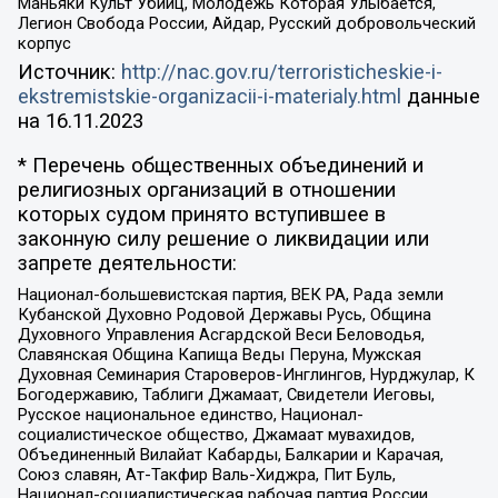
Маньяки Культ Убийц, Молодёжь Которая Улыбается,
Легион Свобода России, Айдар, Русский добровольческий
корпус
Источник:
http://nac.gov.ru/terroristicheskie-i-
ekstremistskie-organizacii-i-materialy.html
данные
на
16.11.2023
* Перечень общественных объединений и
религиозных организаций в отношении
которых судом принято вступившее в
законную силу решение о ликвидации или
запрете деятельности:
Национал-большевистская партия, ВЕК РА, Рада земли
Кубанской Духовно Родовой Державы Русь, Община
Духовного Управления Асгардской Веси Беловодья,
Славянская Община Капища Веды Перуна, Мужская
Духовная Семинария Староверов-Инглингов, Нурджулар, К
Богодержавию, Таблиги Джамаат, Свидетели Иеговы,
Русское национальное единство, Национал-
социалистическое общество, Джамаат мувахидов,
Объединенный Вилайат Кабарды, Балкарии и Карачая,
Союз славян, Ат-Такфир Валь-Хиджра, Пит Буль,
Национал-социалистическая рабочая партия России,