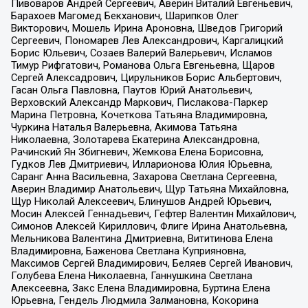
Пивоваров Андрей Сергеевич, Аверин Виталий Евгеньевич,
Барахоев Магомед Бекханович, Шарипков Олег
Викторович, Мошель Ирина Ароновна, Шведов Григорий
Сергеевич, Пономарев Лев Александрович, Каргалицкий
Борис Юльевич, Созаев Валерий Валерьевич, Исламов
Тимур Рифгатович, Романова Ольга Евгеньевна, Щаров
Сергей Алексадрович, Цирульников Борис Альбертович,
Гасан Ольга Павловна, Паутов Юрий Анатольевич,
Верховский Александр Маркович, Пислакова-Паркер
Марина Петровна, Кочеткова Татьяна Владимировна,
Чуркина Наталья Валерьевна, Акимова Татьяна
Николаевна, Золотарева Екатерина Александровна,
Рачинский Ян Збигневич, Жемкова Елена Борисовна,
Гудков Лев Дмитриевич, Илларионова Юлия Юрьевна,
Саранг Анна Васильевна, Захарова Светлана Сергеевна,
Аверин Владимир Анатольевич, Щур Татьяна Михайловна,
Щур Николай Алексеевич, Блинушов Андрей Юрьевич,
Мосин Алексей Геннадьевич, Гефтер Валентин Михайлович,
Симонов Алексей Кириллович, Флиге Ирина Анатольевна,
Мельникова Валентина Дмитриевна, Вититинова Елена
Владимировна, Баженова Светлана Куприяновна,
Максимов Сергей Владимирович, Беляев Сергей Иванович,
Голубева Елена Николаевна, Ганнушкина Светлана
Алексеевна, Закс Елена Владимировна, Буртина Елена
Юрьевна, Гендель Людмила Залмановна, Кокорина