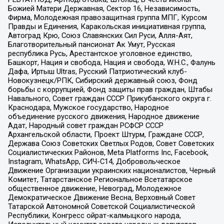
Божией Матери Державная, Сектор 16, Независимость,
Фирма, Молодежная правозащитная группа МПГ, Курсом
Правды и Единения, Каракольская инициативная группа,
Автоград Крю, Союз Славянских Сил Руси, Алля-Аят,
Благотворительный пансионат Ак Умут, Русская
республика Русь, Арестантское уголовное единство,
Башкорт, Нация и свобода, Нация и свобода, W.H.С., Фалунь
Дафа, Иртыш Ultras, Русский Патриотический клуб-
Новокузнецк/РПК, Сибирский державный союз, Фонд
борьбы с коррупцией, Фонд защиты прав граждан, Штабы
Навального, Совет граждан СССР Прикубанского округа г.
Краснодара, Мужское государство, Народное
объединение русского движения, Народное движение
Адат, Народный совет граждан РСФСР СССР
Архангельской области, Проект Штурм, Граждане СССР,
Держава Союз Советских Светлых Родов, Совет Советских
Социалистических Районов, Meta Platforms Inc, Facebook,
Instagram, WhatsApp, СИЧ-С14, Добровольческое
Движение Организации украинских националистов, Черный
Комитет, Татарстанское Региональное Всетатарское
общественное движение, Невоград, Молодежное
Демократическое Движение Весна, Верховный Совет
Татарской Автономной Советской Социалистической
Республики, Конгресс ойрат-калмыцкого народа,