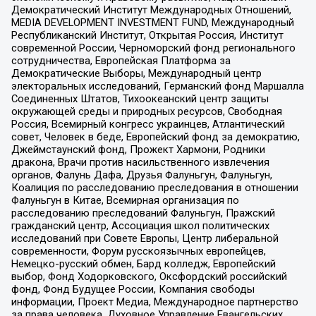
Демократический Институт Международных Отношений,
MEDIA DEVELOPMENT INVESTMENT FUND, Международный
Республиканский Институт, Открытая Россия, Институт
современной России, Черноморский фонд регионального
сотрудничества, Европейская Платформа за
Демократические Выборы, Международный центр
электоральных исследований, Германский фонд Маршалла
Соединенных Штатов, Тихоокеанский центр защиты
окружающей среды и природных ресурсов, Свободная
Россия, Всемирный конгресс украинцев, Атлантический
совет, Человек в беде, Европейский фонд за демократию,
Джеймстаунский фонд, Прожект Хармони, Родники
дракона, Врачи против насильственного извлечения
органов, Фалунь Дафа, Друзья Фалуньгун, Фалуньгун,
Коалиция по расследованию преследования в отношении
Фалуньгун в Китае, Всемирная организация по
расследованию преследований Фалуньгун, Пражский
гражданский центр, Ассоциация школ политических
исследований при Совете Европы, Центр либеральной
современности, Форум русскоязычных европейцев,
Немецко-русский обмен, Бард колледж, Европейский
выбор, Фонд Ходорковского, Оксфордский российский
фонд, Фонд Будущее России, Компания свободы
информации, Проект Медиа, Международное партнерство
за права человека, Духовное Управление Евангельских