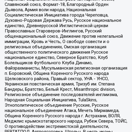
Славянский союз, Формат-18, Благородный Орден
Дьявола, Армия воли народа, Национальная
Социалистическая Инициатива города Череповца,
Духовно-Родовая Держава Русь, Русское национальное
единство, Древнерусской Инглистической церкви
Православных Староверов-Инглингов, Русский
общенациональный союз, Движение против нелегальной
иммиграции, Кровь и Честь, О свободе совести и о
религиозных объединениях, Омская организация
общественного политического движения Русское
национальное единство, Северное Братство, Клуб
Болельщиков Футбольного Клуба Динамо,
Файзрахманисты, Мусульманская религиозная организация
п. Боровский, Община Коренного Русского народа
Щелковского района, Правый сектор, УНА - УНСО,
Украинская повстанческая армия, Тризуб им. Степана
Бандеры, Братство, Белый Крест, Misanthropic division,
Религиозное объединение последователей инглиизма,
Народная Социальная Инициатива, TulaSkins,
Этнополитическое объединение Русские, Русское
национальное объединение Атака, Мечеть Мирмамеда,
Община Коренного Русского народа г. Астрахани, ВОЛЯ,
Меджлис крымскотатарского народа, Рубеж Севера, ТОЙС,
О противодействии экстремистской деятельности,
РЕВТАТПОД, Артподготовка, Штольц, В честь иконы