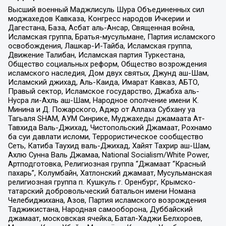
Высший военный Маджлисуль Шура Объединенных сил
моджахедов Кавказа, Конгресс народов Ичкерии и
Дагестана, База, Асбат аль-Ансар, Священная война,
Исламская группа, Братья-мусульмане, Партия исламского
освобождения, Лашкар-И-Тайба, Исламская группа,
Движение Талибан, Исламская партия Туркестана,
Общество социальных реформ, Общество возрождения
исламского наследия, Дом двух святых, Джунд аш-Шам,
Исламский джихад, Аль-Каида, Имарат Кавказ, АБТО,
Правый сектор, Исламское государство, Джабха аль-
Нусра ли-Ахль аш-Шам, Народное ополчение имени К.
Минина и Д. Пожарского, Аджр от Аллаха Субхану уа
Тагьаля SHAM, АУМ Синрике, Муджахеды джамаата Ат-
Тавхида Валь-Джихад, Чистопольский Джамаат, Рохнамо
ба суи давлати исломи, Террористическое сообщество
Сеть, Катиба Таухид валь-Джихад, Хайят Тахрир аш-Шам,
Ахлю Сунна Валь Джамаа, National Socialism/White Power,
Артподготовка, Религиозная группа “Джамаат “Красный
пахарь”, Колумбайн, Хатлонский джамаат, Мусульманская
религиозная группа п. Кушкуль г. Оренбург, Крымско-
татарский добровольческий батальон имени Номана
Челебиджихана, Азов, Партия исламского возрождения
Таджикистана, Народная самооборона, Дуббайский
джамаат, московская ячейка, Батал-Хаджи Белхороев,