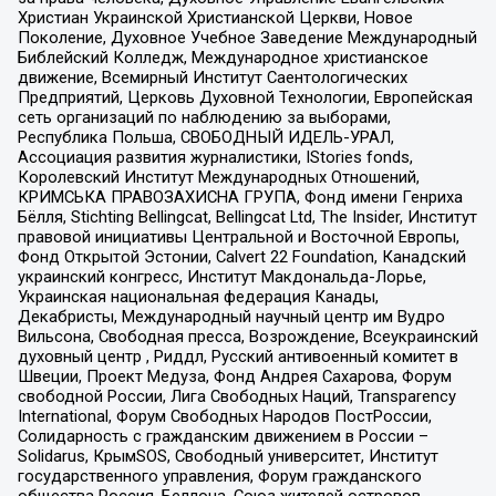
Христиан Украинской Христианской Церкви, Новое
Поколение, Духовное Учебное Заведение Международный
Библейский Колледж, Международное христианское
движение, Всемирный Институт Саентологических
Предприятий, Церковь Духовной Технологии, Европейская
сеть организаций по наблюдению за выборами,
Республика Польша, СВОБОДНЫЙ ИДЕЛЬ-УРАЛ,
Ассоциация развития журналистики, IStories fonds,
Королевский Институт Международных Отношений,
КРИМСЬКА ПРАВОЗАХИСНА ГРУПА, Фонд имени Генриха
Бёлля, Stichting Bellingcat, Bellingcat Ltd, The Insider, Институт
правовой инициативы Центральной и Восточной Европы,
Фонд Открытой Эстонии, Calvert 22 Foundation, Канадский
украинский конгресс, Институт Макдональда-Лорье,
Украинская национальная федерация Канады,
Декабристы, Международный научный центр им Вудро
Вильсона, Свободная пресса, Возрождение, Всеукраинский
духовный центр , Риддл, Русский антивоенный комитет в
Швеции, Проект Медуза, Фонд Андрея Сахарова, Форум
свободной России, Лига Свободных Наций, Transparеncy
International, Форум Свободных Народов ПостРоссии,
Солидарность с гражданским движением в России –
Solidarus, КрымSOS, Свободный университет, Институт
государственного управления, Форум гражданского
общества Россия, Беллона, Союз жителей островов