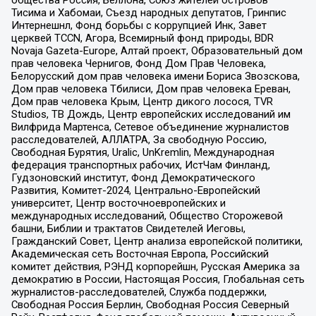
Тисима и Хабомаи, Съезд народных депутатов, Гринпис
Интернешнл, Фонд борьбы с коррупцией Инк, Завет
церквей TCCN, Агора, Всемирный фонд природы, BDR
Novaja Gazeta-Europe, Алтай проект, Образовательный дом
прав человека Чернигов, Фонд Дом Прав Человека,
Белорусский дом прав человека имени Бориса Звозскова,
Дом прав человека Тбилиси, Дом прав человека Ереван,
Дом прав человека Крым, Центр дикого лосося, TVR
Studios, ТВ Дождь, Центр европейских исследований им
Вилфрида Мартенса, Сетевое объединение журналистов
расследователей, АЛЛАТРА, За свободную Россию,
Свободная Бурятия, Uralic, UnKremlin, Международная
федерация транспортных рабочих, ИстЧам Финланд,
Гудзоновский институт, Фонд Демократического
Развития, Комитет-2024, Центрально-Европейский
университет, Центр восточноевропейских и
международных исследований, Общество Сторожевой
башни, Библии и трактатов Свидетелей Иеговы,
Гражданский Совет, Центр анализа европейской политики,
Академическая сеть Восточная Европа, Российский
комитет действия, РЭНД корпорейшн, Русская Америка за
демократию в России, Настоящая Россия, Глобальная сеть
журналистов-расследователей, Служба поддержки,
Свободная Россия Берлин, Свободная Россия Северный