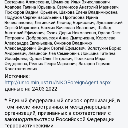
Екатерина Алексеевна, Шуманов Илья Вячеславович,
Арапова Галина Юрьевна, Свечников Анатолий Мариевич,
Прохоров Вадим Юрьевич, Шахова Елена Владимировна,
Подузов Сергей Васильевич, Протасова Ирина
Вячеславовна, Литинский Леонид Борисович, Лукашевский
Сергей Маркович, Бахмин Вячеслав Иванович, Шабад
Анатолий Ефимович, Сухих Дарья Николаевна, Орлов Олег
Петрович, Добровольская Анна Дмитриевна, Королева
Александра Евгеньевна, Смирнов Владимир
Александрович, Вицин Сергей Ефимович, Золотухин Борис
Андреевич, Левинсон Лев Семенович, Локшина Татьяна
Иосифовна, Орлов Олег Петрович, Полякова Мара
Федоровна, Резник Генри Маркович, Захаров Герман
Константинович
Источник:
http://unro.minjust.ru/NKOForeignAgent.aspx
данные на
24.03.2022
* Единый федеральный список организаций, в
том числе иностранных и международных
организаций, признанных в соответствии с
законодательством Российской Федерации
террористическими: