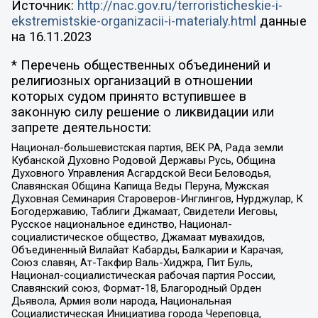
Источник:
http://nac.gov.ru/terroristicheskie-i-
ekstremistskie-organizacii-i-materialy.html
данные
на
16.11.2023
* Перечень общественных объединений и
религиозных организаций в отношении
которых судом принято вступившее в
законную силу решение о ликвидации или
запрете деятельности:
Национал-большевистская партия, ВЕК РА, Рада земли
Кубанской Духовно Родовой Державы Русь, Община
Духовного Управления Асгардской Веси Беловодья,
Славянская Община Капища Веды Перуна, Мужская
Духовная Семинария Староверов-Инглингов, Нурджулар, К
Богодержавию, Таблиги Джамаат, Свидетели Иеговы,
Русское национальное единство, Национал-
социалистическое общество, Джамаат мувахидов,
Объединенный Вилайат Кабарды, Балкарии и Карачая,
Союз славян, Ат-Такфир Валь-Хиджра, Пит Буль,
Национал-социалистическая рабочая партия России,
Славянский союз, Формат-18, Благородный Орден
Дьявола, Армия воли народа, Национальная
Социалистическая Инициатива города Череповца,