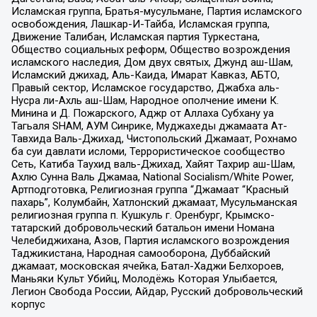
Исламская группа, Братья-мусульмане, Партия исламского
освобождения, Лашкар-И-Тайба, Исламская группа,
Движение Талибан, Исламская партия Туркестана,
Общество социальных реформ, Общество возрождения
исламского наследия, Дом двух святых, Джунд аш-Шам,
Исламский джихад, Аль-Каида, Имарат Кавказ, АБТО,
Правый сектор, Исламское государство, Джабха аль-
Нусра ли-Ахль аш-Шам, Народное ополчение имени К.
Минина и Д. Пожарского, Аджр от Аллаха Субхану уа
Тагьаля SHAM, АУМ Синрике, Муджахеды джамаата Ат-
Тавхида Валь-Джихад, Чистопольский Джамаат, Рохнамо
ба суи давлати исломи, Террористическое сообщество
Сеть, Катиба Таухид валь-Джихад, Хайят Тахрир аш-Шам,
Ахлю Сунна Валь Джамаа, National Socialism/White Power,
Артподготовка, Религиозная группа “Джамаат “Красный
пахарь”, Колумбайн, Хатлонский джамаат, Мусульманская
религиозная группа п. Кушкуль г. Оренбург, Крымско-
татарский добровольческий батальон имени Номана
Челебиджихана, Азов, Партия исламского возрождения
Таджикистана, Народная самооборона, Дуббайский
джамаат, московская ячейка, Батал-Хаджи Белхороев,
Маньяки Культ Убийц, Молодёжь Которая Улыбается,
Легион Свобода России, Айдар, Русский добровольческий
корпус