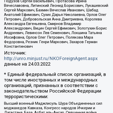
Подузов Сергей Васильевич, Протасова Ирина
Вячеславовна, Литинский Леонид Борисович, Лукашевский
Сергей Маркович, Бахмин Вячеслав Иванович, Шабад
Анатолий Ефимович, Сухих Дарья Николаевна, Орлов Олег
Петрович, Добровольская Анна Дмитриевна, Королева
Александра Евгеньевна, Смирнов Владимир
Александрович, Вицин Сергей Ефимович, Золотухин Борис
Андреевич, Левинсон Лев Семенович, Локшина Татьяна
Иосифовна, Орлов Олег Петрович, Полякова Мара
Федоровна, Резник Генри Маркович, Захаров Герман
Константинович
Источник:
http://unro.minjust.ru/NKOForeignAgent.aspx
данные на
24.03.2022
* Единый федеральный список организаций, в
том числе иностранных и международных
организаций, признанных в соответствии с
законодательством Российской Федерации
террористическими:
Высший военный Маджлисуль Шура Объединенных сил
моджахедов Кавказа, Конгресс народов Ичкерии и
Дагестана, База, Асбат аль-Ансар, Священная война,