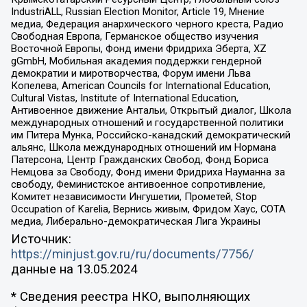
IndustriALL, Russian Election Monitor, Article 19, Мнение
медиа, Федерация анархического черного креста, Радио
Свободная Европа, Германское общество изучения
Восточной Европы, Фонд имени Фридриха Эберта, XZ
gGmbH, Мобильная академия поддержки гендерной
демократии и миротворчества, Форум имени Льва
Копелева, American Councils for International Education,
Cultural Vistas, Institute of International Education,
Антивоенное движение Антальи, Открытый диалог, Школа
международных отношений и государственной политики
им Питера Мунка, Российско-канадский демократический
альянс, Школа международных отношений им Нормана
Патерсона, Центр Гражданских Свобод, Фонд Бориса
Немцова за Свободу, Фонд имени Фридриха Науманна за
свободу, Феминистское антивоенное сопротивление,
Комитет независимости Ингушетии, Прометей, Stop
Occupation of Karelia, Вернись живым, Фридом Хаус, СОТА
медиа, Либерально-демократическая Лига Украины
Источник:
https://minjust.gov.ru/ru/documents/7756/
данные на
13.05.2024
* Сведения реестра НКО, выполняющих