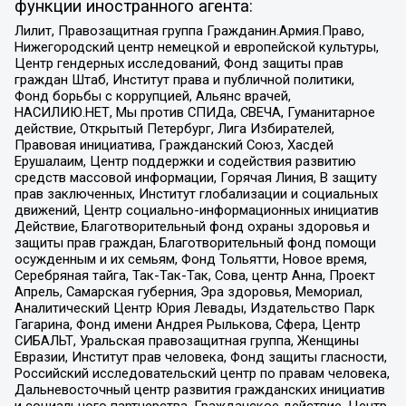
функции иностранного агента:
Лилит, Правозащитная группа Гражданин.Армия.Право,
Нижегородский центр немецкой и европейской культуры,
Центр гендерных исследований, Фонд защиты прав
граждан Штаб, Институт права и публичной политики,
Фонд борьбы с коррупцией, Альянс врачей,
НАСИЛИЮ.НЕТ, Мы против СПИДа, СВЕЧА, Гуманитарное
действие, Открытый Петербург, Лига Избирателей,
Правовая инициатива, Гражданский Союз, Хасдей
Ерушалаим, Центр поддержки и содействия развитию
средств массовой информации, Горячая Линия, В защиту
прав заключенных, Институт глобализации и социальных
движений, Центр социально-информационных инициатив
Действие, Благотворительный фонд охраны здоровья и
защиты прав граждан, Благотворительный фонд помощи
осужденным и их семьям, Фонд Тольятти, Новое время,
Серебряная тайга, Так-Так-Так, Сова, центр Анна, Проект
Апрель, Самарская губерния, Эра здоровья, Мемориал,
Аналитический Центр Юрия Левады, Издательство Парк
Гагарина, Фонд имени Андрея Рылькова, Сфера, Центр
СИБАЛЬТ, Уральская правозащитная группа, Женщины
Евразии, Институт прав человека, Фонд защиты гласности,
Российский исследовательский центр по правам человека,
Дальневосточный центр развития гражданских инициатив