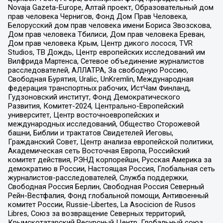
Novaja Gazeta-Europe, Алтай проект, Образовательный дом
прав человека Чернигов, Фонд Дом Прав Человека,
Белорусский дом прав человека имени Бориса Звозскова,
Дом прав человека Тбилиси, Дом прав человека Ереван,
Дом прав человека Крым, Центр дикого лосося, TVR
Studios, ТВ Дождь, Центр европейских исследований им
Вилфрида Мартенса, Сетевое объединение журналистов
расследователей, АЛЛАТРА, За свободную Россию,
Свободная Бурятия, Uralic, UnKremlin, Международная
федерация транспортных рабочих, ИстЧам Финланд,
Гудзоновский институт, Фонд Демократического
Развития, Комитет-2024, Центрально-Европейский
университет, Центр восточноевропейских и
международных исследований, Общество Сторожевой
башни, Библии и трактатов Свидетелей Иеговы,
Гражданский Совет, Центр анализа европейской политики,
Академическая сеть Восточная Европа, Российский
комитет действия, РЭНД корпорейшн, Русская Америка за
демократию в России, Настоящая Россия, Глобальная сеть
журналистов-расследователей, Служба поддержки,
Свободная Россия Берлин, Свободная Россия Северный
Рейн-Вестфалия, Фонд глобальной помощи, Антивоенный
комитет России, Russie-Libertes, La Asocicion de Rusos
Libres, Союз за возвращение Северных территорий,
Крымскотатарский Ресурсный Центр, Глобальный союз