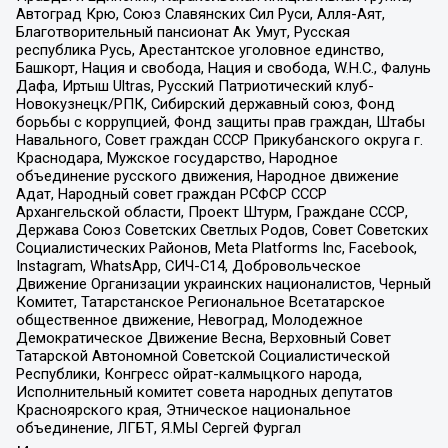
Автоград Крю, Союз Славянских Сил Руси, Алля-Аят,
Благотворительный пансионат Ак Умут, Русская
республика Русь, Арестантское уголовное единство,
Башкорт, Нация и свобода, Нация и свобода, W.H.С., Фалунь
Дафа, Иртыш Ultras, Русский Патриотический клуб-
Новокузнецк/РПК, Сибирский державный союз, Фонд
борьбы с коррупцией, Фонд защиты прав граждан, Штабы
Навального, Совет граждан СССР Прикубанского округа г.
Краснодара, Мужское государство, Народное
объединение русского движения, Народное движение
Адат, Народный совет граждан РСФСР СССР
Архангельской области, Проект Штурм, Граждане СССР,
Держава Союз Советских Светлых Родов, Совет Советских
Социалистических Районов, Meta Platforms Inc, Facebook,
Instagram, WhatsApp, СИЧ-С14, Добровольческое
Движение Организации украинских националистов, Черный
Комитет, Татарстанское Региональное Всетатарское
общественное движение, Невоград, Молодежное
Демократическое Движение Весна, Верховный Совет
Татарской Автономной Советской Социалистической
Республики, Конгресс ойрат-калмыцкого народа,
Исполнительный комитет совета народных депутатов
Красноярского края, Этническое национальное
объединение, ЛГБТ, Я.МЫ Сергей Фургал