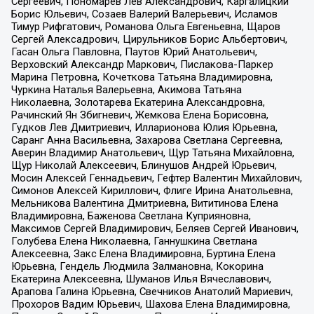
Сергеевич, Пономарев Лев Александрович, Каргалицкий
Борис Юльевич, Созаев Валерий Валерьевич, Исламов
Тимур Рифгатович, Романова Ольга Евгеньевна, Щаров
Сергей Алексадрович, Цирульников Борис Альбертович,
Гасан Ольга Павловна, Паутов Юрий Анатольевич,
Верховский Александр Маркович, Пислакова-Паркер
Марина Петровна, Кочеткова Татьяна Владимировна,
Чуркина Наталья Валерьевна, Акимова Татьяна
Николаевна, Золотарева Екатерина Александровна,
Рачинский Ян Збигневич, Жемкова Елена Борисовна,
Гудков Лев Дмитриевич, Илларионова Юлия Юрьевна,
Саранг Анна Васильевна, Захарова Светлана Сергеевна,
Аверин Владимир Анатольевич, Щур Татьяна Михайловна,
Щур Николай Алексеевич, Блинушов Андрей Юрьевич,
Мосин Алексей Геннадьевич, Гефтер Валентин Михайлович,
Симонов Алексей Кириллович, Флиге Ирина Анатольевна,
Мельникова Валентина Дмитриевна, Вититинова Елена
Владимировна, Баженова Светлана Куприяновна,
Максимов Сергей Владимирович, Беляев Сергей Иванович,
Голубева Елена Николаевна, Ганнушкина Светлана
Алексеевна, Закс Елена Владимировна, Буртина Елена
Юрьевна, Гендель Людмила Залмановна, Кокорина
Екатерина Алексеевна, Шуманов Илья Вячеславович,
Арапова Галина Юрьевна, Свечников Анатолий Мариевич,
Прохоров Вадим Юрьевич, Шахова Елена Владимировна,