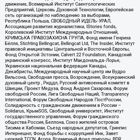
движение, Всемирный Институт Саентологических
Предприятий, Церковь Духовной Технологии, Европейская
сеть организаций по наблюдению за выборами,
Республика Польша, СВОБОДНЫЙ ИДЕЛЬ-УРАЛ,
Ассоциация развития журналистики, IStories fonds,
Королевский Институт Международных Отношений,
КРИМСЬКА ПРАВОЗАХИСНА ГРУПА, Фонд имени Генриха
Бёлля, Stichting Bellingcat, Bellingcat Ltd, The Insider, Институт
правовой инициативы Центральной и Восточной Европы,
Фонд Открытой Эстонии, Calvert 22 Foundation, Канадский
украинский конгресс, Институт Макдональда-Лорье,
Украинская национальная федерация Канады,
Декабристы, Международный научный центр им Вудро
Вильсона, Свободная пресса, Возрождение, Всеукраинский
духовный центр , Риддл, Русский антивоенный комитет в
Швеции, Проект Медуза, Фонд Андрея Сахарова, Форум
свободной России, Лига Свободных Наций, Transparеncy
International, Форум Свободных Народов ПостРоссии,
Солидарность с гражданским движением в России –
Solidarus, КрымSOS, Свободный университет, Институт
государственного управления, Форум гражданского
общества Россия, Беллона, Союз жителей островов
Тисима и Хабомаи, Съезд народных депутатов, Гринпис
Интернешнл, Фонд борьбы с коррупцией Инк, Завет
церквей TCCN, Агора, Всемирный фонд природы, BDR