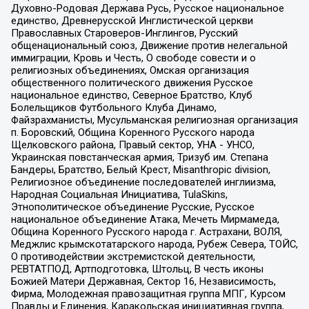
Духовно-Родовая Держава Русь, Русское национальное
единство, Древнерусской Инглистической церкви
Православных Староверов-Инглингов, Русский
общенациональный союз, Движение против нелегальной
иммиграции, Кровь и Честь, О свободе совести и о
религиозных объединениях, Омская организация
общественного политического движения Русское
национальное единство, Северное Братство, Клуб
Болельщиков Футбольного Клуба Динамо,
Файзрахманисты, Мусульманская религиозная организация
п. Боровский, Община Коренного Русского народа
Щелковского района, Правый сектор, УНА - УНСО,
Украинская повстанческая армия, Тризуб им. Степана
Бандеры, Братство, Белый Крест, Misanthropic division,
Религиозное объединение последователей инглиизма,
Народная Социальная Инициатива, TulaSkins,
Этнополитическое объединение Русские, Русское
национальное объединение Атака, Мечеть Мирмамеда,
Община Коренного Русского народа г. Астрахани, ВОЛЯ,
Меджлис крымскотатарского народа, Рубеж Севера, ТОЙС,
О противодействии экстремистской деятельности,
РЕВТАТПОД, Артподготовка, Штольц, В честь иконы
Божией Матери Державная, Сектор 16, Независимость,
Фирма, Молодежная правозащитная группа МПГ, Курсом
Правды и Единения, Каракольская инициативная группа,