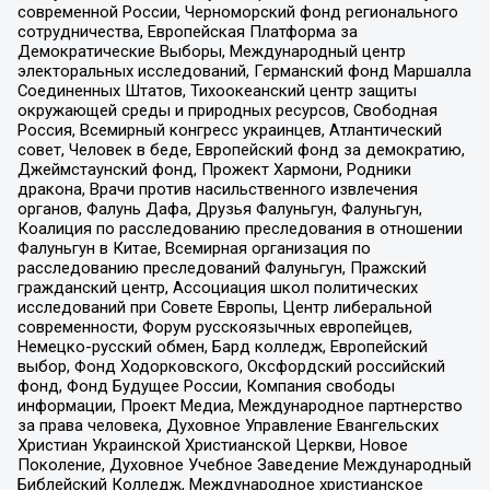
современной России, Черноморский фонд регионального
сотрудничества, Европейская Платформа за
Демократические Выборы, Международный центр
электоральных исследований, Германский фонд Маршалла
Соединенных Штатов, Тихоокеанский центр защиты
окружающей среды и природных ресурсов, Свободная
Россия, Всемирный конгресс украинцев, Атлантический
совет, Человек в беде, Европейский фонд за демократию,
Джеймстаунский фонд, Прожект Хармони, Родники
дракона, Врачи против насильственного извлечения
органов, Фалунь Дафа, Друзья Фалуньгун, Фалуньгун,
Коалиция по расследованию преследования в отношении
Фалуньгун в Китае, Всемирная организация по
расследованию преследований Фалуньгун, Пражский
гражданский центр, Ассоциация школ политических
исследований при Совете Европы, Центр либеральной
современности, Форум русскоязычных европейцев,
Немецко-русский обмен, Бард колледж, Европейский
выбор, Фонд Ходорковского, Оксфордский российский
фонд, Фонд Будущее России, Компания свободы
информации, Проект Медиа, Международное партнерство
за права человека, Духовное Управление Евангельских
Христиан Украинской Христианской Церкви, Новое
Поколение, Духовное Учебное Заведение Международный
Библейский Колледж, Международное христианское