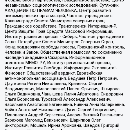
и социального партнерства, Гражданское действие, Центр
независимых социологических исследований, Сутяжник,
АКАДЕМИЯ ПО ПРАВАМ ЧЕЛОВЕКА, Центр развития
некоммерческих организаций, Частное учреждение в
Калининграде Совета Министров северных стран,
Гражданское содействие, Трансперенси Интернешнл-Р,
Центр Защиты Прав Средств Массовой Информации,
Институт развития прессы - Сибирь, Частное учреждение в
Санкт-Петербурге Совета Министров Северных Стран,
Фонд поддержки свободы прессы, Гражданский контроль,
Человек и Закон, Общественная комиссия по сохранению
наследия академика Сахарова, Информационное
агентство МЕМО. РУ, Институт региональной прессы,
Институт Развития Свободы Информации, Экозащита!-
Женсовет, Общественный вердикт, Евразийская
антимонопольная ассоциация, Бедушев Петр Петрович,
Дзугкоева Регина Николаевна, Кривенко Сергей
Владимирович, Милославский Павел Юрьевич, Шнырова
Ольга Вадимовна, Чанышева Лилия Айратовна, Сидорович
Ольга Борисовна, Туровский Александр Алексеевич,
Васильева Анастасия Евгеньевна, Ривина Анна Валерьевна,
Бойко Анатолий Николаевич, Дугин Сергей Георгиевич,
Пивоваров Андрей Сергеевич, Аверин Виталий Евгеньевич,
Барахоев Магомед Бекханович, Шарипков Олег
Викторович, Мошель Ирина Ароновна, Шведов Григорий