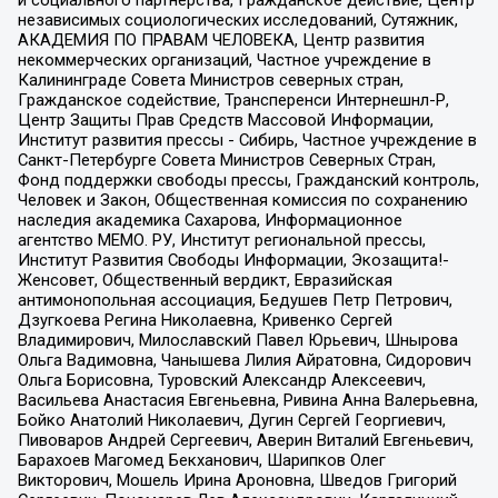
и социального партнерства, Гражданское действие, Центр
независимых социологических исследований, Сутяжник,
АКАДЕМИЯ ПО ПРАВАМ ЧЕЛОВЕКА, Центр развития
некоммерческих организаций, Частное учреждение в
Калининграде Совета Министров северных стран,
Гражданское содействие, Трансперенси Интернешнл-Р,
Центр Защиты Прав Средств Массовой Информации,
Институт развития прессы - Сибирь, Частное учреждение в
Санкт-Петербурге Совета Министров Северных Стран,
Фонд поддержки свободы прессы, Гражданский контроль,
Человек и Закон, Общественная комиссия по сохранению
наследия академика Сахарова, Информационное
агентство МЕМО. РУ, Институт региональной прессы,
Институт Развития Свободы Информации, Экозащита!-
Женсовет, Общественный вердикт, Евразийская
антимонопольная ассоциация, Бедушев Петр Петрович,
Дзугкоева Регина Николаевна, Кривенко Сергей
Владимирович, Милославский Павел Юрьевич, Шнырова
Ольга Вадимовна, Чанышева Лилия Айратовна, Сидорович
Ольга Борисовна, Туровский Александр Алексеевич,
Васильева Анастасия Евгеньевна, Ривина Анна Валерьевна,
Бойко Анатолий Николаевич, Дугин Сергей Георгиевич,
Пивоваров Андрей Сергеевич, Аверин Виталий Евгеньевич,
Барахоев Магомед Бекханович, Шарипков Олег
Викторович, Мошель Ирина Ароновна, Шведов Григорий