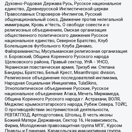
Духовно-Родовая Держава Русь, Русское национальное
единство, Древнерусской Инглистической церкви
Православных Староверов-Инглингов, Русский
общенациональный союз, Движение против нелегальной
иммиграции, Кровь и Честь, О свободе совести и о
религиозных объединениях, Омская организация
общественного политического движения Русское
национальное единство, Северное Братство, Клуб
Болельщиков Футбольного Клуба Динамо,
Файзрахманисты, Мусульманская религиозная организация
п. Боровский, Община Коренного Русского народа
Щелковского района, Правый сектор, УНА - УНСО,
Украинская повстанческая армия, Тризуб им. Степана
Бандеры, Братство, Белый Крест, Misanthropic division,
Религиозное объединение последователей инглиизма,
Народная Социальная Инициатива, TulaSkins,
Этнополитическое объединение Русские, Русское
национальное объединение Атака, Мечеть Мирмамеда,
Община Коренного Русского народа г. Астрахани, ВОЛЯ,
Меджлис крымскотатарского народа, Рубеж Севера, ТОЙС,
О противодействии экстремистской деятельности,
РЕВТАТПОД, Артподготовка, Штольц, В честь иконы
Божией Матери Державная, Сектор 16, Независимость,
Фирма, Молодежная правозащитная группа МПГ, Курсом
Правды и Единения, Каракольская инициативная группа,