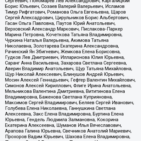
Сергеевич, Пономарев Лев Александрович, Каргалицкий
Борис Юльевич, Созаев Валерий Валерьевич, Исламов
Тимур Рифгатович, Романова Ольга Евгеньевна, Щаров
Сергей Алексадрович, Цирульников Борис Альбертович,
Гасан Ольга Павловна, Паутов Юрий Анатольевич,
Верховский Александр Маркович, Пислакова-Паркер
Марина Петровна, Кочеткова Татьяна Владимировна,
Чуркина Наталья Валерьевна, Акимова Татьяна
Николаевна, Золотарева Екатерина Александровна,
Рачинский Ян Збигневич, Жемкова Елена Борисовна,
Гудков Лев Дмитриевич, Илларионова Юлия Юрьевна,
Саранг Анна Васильевна, Захарова Светлана Сергеевна,
Аверин Владимир Анатольевич, Щур Татьяна Михайловна,
Щур Николай Алексеевич, Блинушов Андрей Юрьевич,
Мосин Алексей Геннадьевич, Гефтер Валентин Михайлович,
Симонов Алексей Кириллович, Флиге Ирина Анатольевна,
Мельникова Валентина Дмитриевна, Вититинова Елена
Владимировна, Баженова Светлана Куприяновна,
Максимов Сергей Владимирович, Беляев Сергей Иванович,
Голубева Елена Николаевна, Ганнушкина Светлана
Алексеевна, Закс Елена Владимировна, Буртина Елена
Юрьевна, Гендель Людмила Залмановна, Кокорина
Екатерина Алексеевна, Шуманов Илья Вячеславович,
Арапова Галина Юрьевна, Свечников Анатолий Мариевич,
Прохоров Вадим Юрьевич, Шахова Елена Владимировна,