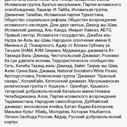
Исламская группа, Братья-мусульмане, Партия исламского
освобождения, Лашкар-И-Тайба, Исламская группа,
Движение Талибан, Исламская партия Туркестана,
Общество социальных реформ, Общество возрождения
исламского наследия, Дом двух святых, Джунд аш-Шам,
Исламский джихад, Аль-Каида, Имарат Кавказ, АБТО,
Правый сектор, Исламское государство, Джабха аль-
Нусра ли-Ахль аш-Шам, Народное ополчение имени К.
Минина и Д. Пожарского, Аджр от Аллаха Субхану уа
Тагьаля SHAM, АУМ Синрике, Муджахеды джамаата Ат-
Тавхида Валь-Джихад, Чистопольский Джамаат, Рохнамо
ба суи давлати исломи, Террористическое сообщество
Сеть, Катиба Таухид валь-Джихад, Хайят Тахрир аш-Шам,
Ахлю Сунна Валь Джамаа, National Socialism/White Power,
Артподготовка, Религиозная группа “Джамаат “Красный
пахарь”, Колумбайн, Хатлонский джамаат, Мусульманская
религиозная группа п. Кушкуль г. Оренбург, Крымско-
татарский добровольческий батальон имени Номана
Челебиджихана, Азов, Партия исламского возрождения
Таджикистана, Народная самооборона, Дуббайский
джамаат, московская ячейка, Батал-Хаджи Белхороев,
Маньяки Культ Убийц, Молодёжь Которая Улыбается,
Легион Свобода России, Айдар, Русский добровольческий
корпус