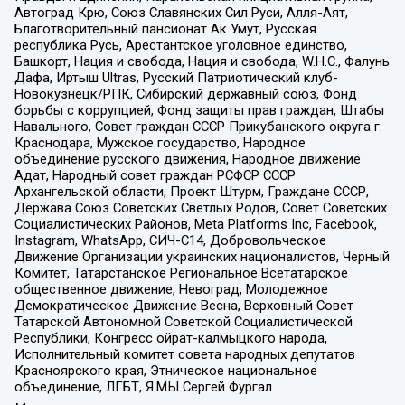
Автоград Крю, Союз Славянских Сил Руси, Алля-Аят,
Благотворительный пансионат Ак Умут, Русская
республика Русь, Арестантское уголовное единство,
Башкорт, Нация и свобода, Нация и свобода, W.H.С., Фалунь
Дафа, Иртыш Ultras, Русский Патриотический клуб-
Новокузнецк/РПК, Сибирский державный союз, Фонд
борьбы с коррупцией, Фонд защиты прав граждан, Штабы
Навального, Совет граждан СССР Прикубанского округа г.
Краснодара, Мужское государство, Народное
объединение русского движения, Народное движение
Адат, Народный совет граждан РСФСР СССР
Архангельской области, Проект Штурм, Граждане СССР,
Держава Союз Советских Светлых Родов, Совет Советских
Социалистических Районов, Meta Platforms Inc, Facebook,
Instagram, WhatsApp, СИЧ-С14, Добровольческое
Движение Организации украинских националистов, Черный
Комитет, Татарстанское Региональное Всетатарское
общественное движение, Невоград, Молодежное
Демократическое Движение Весна, Верховный Совет
Татарской Автономной Советской Социалистической
Республики, Конгресс ойрат-калмыцкого народа,
Исполнительный комитет совета народных депутатов
Красноярского края, Этническое национальное
объединение, ЛГБТ, Я.МЫ Сергей Фургал