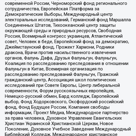
современной России, Черноморский фонд регионального
сотрудничества, Европейская Платформа за
Демократические Выборы, Международный центр
электоральных исследований, Германский фонд Маршалла
Соединенных Штатов, Тихоокеанский центр защиты
окружающей среды и природных ресурсов, Свободная
Россия, Всемирный конгресс украинцев, Атлантический
совет, Человек в беде, Европейский фонд за демократию,
Джеймстаунский фонд, Прожект Хармони, Родники
дракона, Врачи против насильственного извлечения
органов, Фалунь Дафа, Друзья Фалуньгун, Фалуньгун,
Коалиция по расследованию преследования в отношении
Фалуньгун в Китае, Всемирная организация по
расследованию преследований Фалуньгун, Пражский
гражданский центр, Ассоциация школ политических
исследований при Совете Европы, Центр либеральной
современности, Форум русскоязычных европейцев,
Немецко-русский обмен, Бард колледж, Европейский
выбор, Фонд Ходорковского, Оксфордский российский
фонд, Фонд Будущее России, Компания свободы
информации, Проект Медиа, Международное партнерство
за права человека, Духовное Управление Евангельских
Христиан Украинской Христианской Церкви, Новое
Поколение, Духовное Учебное Заведение Международный
Библейский Колледж, Международное христианское