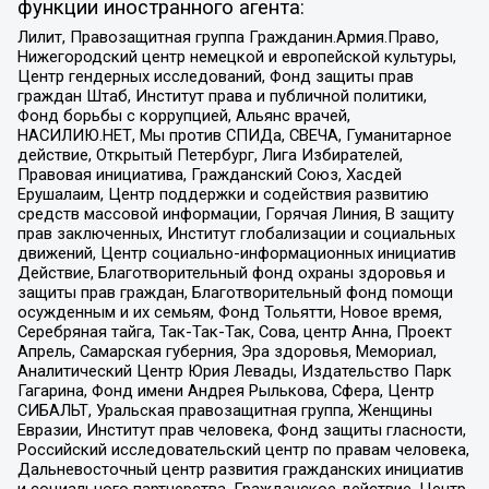
функции иностранного агента:
Лилит, Правозащитная группа Гражданин.Армия.Право,
Нижегородский центр немецкой и европейской культуры,
Центр гендерных исследований, Фонд защиты прав
граждан Штаб, Институт права и публичной политики,
Фонд борьбы с коррупцией, Альянс врачей,
НАСИЛИЮ.НЕТ, Мы против СПИДа, СВЕЧА, Гуманитарное
действие, Открытый Петербург, Лига Избирателей,
Правовая инициатива, Гражданский Союз, Хасдей
Ерушалаим, Центр поддержки и содействия развитию
средств массовой информации, Горячая Линия, В защиту
прав заключенных, Институт глобализации и социальных
движений, Центр социально-информационных инициатив
Действие, Благотворительный фонд охраны здоровья и
защиты прав граждан, Благотворительный фонд помощи
осужденным и их семьям, Фонд Тольятти, Новое время,
Серебряная тайга, Так-Так-Так, Сова, центр Анна, Проект
Апрель, Самарская губерния, Эра здоровья, Мемориал,
Аналитический Центр Юрия Левады, Издательство Парк
Гагарина, Фонд имени Андрея Рылькова, Сфера, Центр
СИБАЛЬТ, Уральская правозащитная группа, Женщины
Евразии, Институт прав человека, Фонд защиты гласности,
Российский исследовательский центр по правам человека,
Дальневосточный центр развития гражданских инициатив