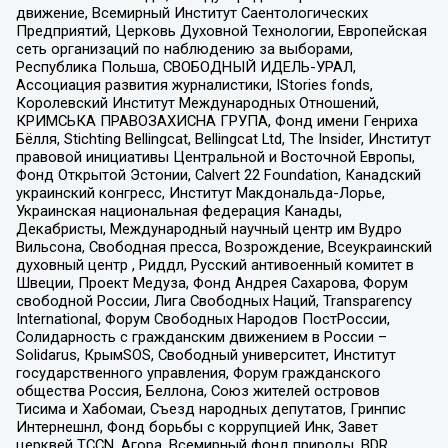
движение, Всемирный Институт Саентологических
Предприятий, Церковь Духовной Технологии, Европейская
сеть организаций по наблюдению за выборами,
Республика Польша, СВОБОДНЫЙ ИДЕЛЬ-УРАЛ,
Ассоциация развития журналистики, IStories fonds,
Королевский Институт Международных Отношений,
КРИМСЬКА ПРАВОЗАХИСНА ГРУПА, Фонд имени Генриха
Бёлля, Stichting Bellingcat, Bellingcat Ltd, The Insider, Институт
правовой инициативы Центральной и Восточной Европы,
Фонд Открытой Эстонии, Calvert 22 Foundation, Канадский
украинский конгресс, Институт Макдональда-Лорье,
Украинская национальная федерация Канады,
Декабристы, Международный научный центр им Вудро
Вильсона, Свободная пресса, Возрождение, Всеукраинский
духовный центр , Риддл, Русский антивоенный комитет в
Швеции, Проект Медуза, Фонд Андрея Сахарова, Форум
свободной России, Лига Свободных Наций, Transparеncy
International, Форум Свободных Народов ПостРоссии,
Солидарность с гражданским движением в России –
Solidarus, КрымSOS, Свободный университет, Институт
государственного управления, Форум гражданского
общества Россия, Беллона, Союз жителей островов
Тисима и Хабомаи, Съезд народных депутатов, Гринпис
Интернешнл, Фонд борьбы с коррупцией Инк, Завет
церквей TCCN, Агора, Всемирный фонд природы, BDR