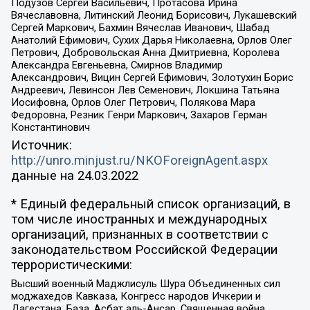
Подузов Сергей Васильевич, Протасова Ирина
Вячеславовна, Литинский Леонид Борисович, Лукашевский
Сергей Маркович, Бахмин Вячеслав Иванович, Шабад
Анатолий Ефимович, Сухих Дарья Николаевна, Орлов Олег
Петрович, Добровольская Анна Дмитриевна, Королева
Александра Евгеньевна, Смирнов Владимир
Александрович, Вицин Сергей Ефимович, Золотухин Борис
Андреевич, Левинсон Лев Семенович, Локшина Татьяна
Иосифовна, Орлов Олег Петрович, Полякова Мара
Федоровна, Резник Генри Маркович, Захаров Герман
Константинович
Источник:
http://unro.minjust.ru/NKOForeignAgent.aspx
данные на
24.03.2022
* Единый федеральный список организаций, в
том числе иностранных и международных
организаций, признанных в соответствии с
законодательством Российской Федерации
террористическими:
Высший военный Маджлисуль Шура Объединенных сил
моджахедов Кавказа, Конгресс народов Ичкерии и
Дагестана, База, Асбат аль-Ансар, Священная война,