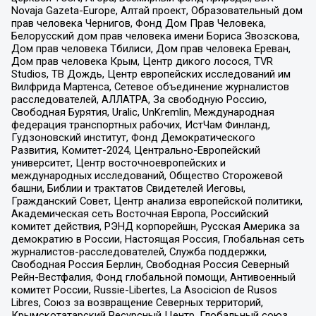
Novaja Gazeta-Europe, Алтай проект, Образовательный дом
прав человека Чернигов, Фонд Дом Прав Человека,
Белорусский дом прав человека имени Бориса Звозскова,
Дом прав человека Тбилиси, Дом прав человека Ереван,
Дом прав человека Крым, Центр дикого лосося, TVR
Studios, ТВ Дождь, Центр европейских исследований им
Вилфрида Мартенса, Сетевое объединение журналистов
расследователей, АЛЛАТРА, За свободную Россию,
Свободная Бурятия, Uralic, UnKremlin, Международная
федерация транспортных рабочих, ИстЧам Финланд,
Гудзоновский институт, Фонд Демократического
Развития, Комитет-2024, Центрально-Европейский
университет, Центр восточноевропейских и
международных исследований, Общество Сторожевой
башни, Библии и трактатов Свидетелей Иеговы,
Гражданский Совет, Центр анализа европейской политики,
Академическая сеть Восточная Европа, Российский
комитет действия, РЭНД корпорейшн, Русская Америка за
демократию в России, Настоящая Россия, Глобальная сеть
журналистов-расследователей, Служба поддержки,
Свободная Россия Берлин, Свободная Россия Северный
Рейн-Вестфалия, Фонд глобальной помощи, Антивоенный
комитет России, Russie-Libertes, La Asocicion de Rusos
Libres, Союз за возвращение Северных территорий,
Крымскотатарский Ресурсный Центр, Глобальный союз