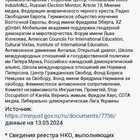
IndustriALL, Russian Election Monitor, Article 19, Мнение
медиа, Федерация анархического черного креста, Радио
Свободная Европа, Германское общество изучения
Восточной Европы, Фонд имени Фридриха Эберта, XZ
gGmbH, Мобильная академия поддержки гендерной
демократии и миротворчества, Форум имени Льва
Копелева, American Councils for International Education,
Cultural Vistas, Institute of International Education,
Антивоенное движение Антальи, Открытый диалог, Школа
международных отношений и государственной политики
им Питера Мунка, Российско-канадский демократический
альянс, Школа международных отношений им Нормана
Патерсона, Центр Гражданских Свобод, Фонд Бориса
Немцова за Свободу, Фонд имени Фридриха Науманна за
свободу, Феминистское антивоенное сопротивление,
Комитет независимости Ингушетии, Прометей, Stop
Occupation of Karelia, Вернись живым, Фридом Хаус, СОТА
медиа, Либерально-демократическая Лига Украины
Источник:
https://minjust.gov.ru/ru/documents/7756/
данные на
13.05.2024
* Сведения реестра НКО, выполняющих