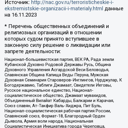
Источник:
http://nac.gov.ru/terroristicheskie-i-
ekstremistskie-organizacii-i-materialy.html
данные
на
16.11.2023
* Перечень общественных объединений и
религиозных организаций в отношении
которых судом принято вступившее в
законную силу решение о ликвидации или
запрете деятельности:
Национал-большевистская партия, ВЕК РА, Рада земли
Кубанской Духовно Родовой Державы Русь, Община
Духовного Управления Асгардской Веси Беловодья,
Славянская Община Капища Веды Перуна, Мужская
Духовная Семинария Староверов-Инглингов, Нурджулар, К
Богодержавию, Таблиги Джамаат, Свидетели Иеговы,
Русское национальное единство, Национал-
социалистическое общество, Джамаат мувахидов,
Объединенный Вилайат Кабарды, Балкарии и Карачая,
Союз славян, Ат-Такфир Валь-Хиджра, Пит Буль,
Национал-социалистическая рабочая партия России,
Славянский союз, Формат-18, Благородный Орден
Дьявола, Армия воли народа, Национальная
Социалистическая Инициатива города Череповца,