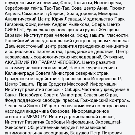
осужденным и их семьям, Фонд Тольятти, Новое время,
Серебряная тайга, Так-Так-Так, Сова, центр Анна, Проект
Апрель, Самарская губерния, Эра здоровья, Мемориал,
Аналитический Центр Юрия Левады, Издательство Парк
Гагарина, Фонд имени Андрея Рылькова, Сфера, Центр
СИБАЛЬТ, Уральская правозащитная группа, Женщины
Евразии, Институт прав человека, Фонд защиты гласности,
Российский исследовательский центр по правам человека,
Дальневосточный центр развития гражданских инициатив
и социального партнерства, Гражданское действие, Центр
независимых социологических исследований, Сутяжник,
АКАДЕМИЯ ПО ПРАВАМ ЧЕЛОВЕКА, Центр развития
некоммерческих организаций, Частное учреждение в
Калининграде Совета Министров северных стран,
Гражданское содействие, Трансперенси Интернешнл-Р,
Центр Защиты Прав Средств Массовой Информации,
Институт развития прессы - Сибирь, Частное учреждение в
Санкт-Петербурге Совета Министров Северных Стран,
Фонд поддержки свободы прессы, Гражданский контроль,
Человек и Закон, Общественная комиссия по сохранению
наследия академика Сахарова, Информационное
агентство МЕМО. РУ, Институт региональной прессы,
Институт Развития Свободы Информации, Экозащита!-
Женсовет, Общественный вердикт, Евразийская
антимонопольная ассоциация, Бедушев Петр Петрович,