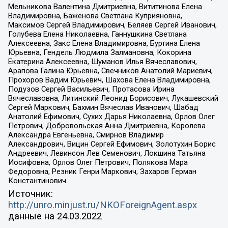
Мельникова Валентина Дмитриевна, Вититинова Елена
Владимировна, Баженова Светлана Куприяновна,
Максимов Сергей Владимирович, Беляев Сергей Иванович,
Голубева Елена Николаевна, Ганнушкина Светлана
Алексеевна, Закс Елена Владимировна, Буртина Елена
Юрьевна, Гендель Людмила Залмановна, Кокорина
Екатерина Алексеевна, Шуманов Илья Вячеславович,
Арапова Галина Юрьевна, Свечников Анатолий Мариевич,
Прохоров Вадим Юрьевич, Шахова Елена Владимировна,
Подузов Сергей Васильевич, Протасова Ирина
Вячеславовна, Литинский Леонид Борисович, Лукашевский
Сергей Маркович, Бахмин Вячеслав Иванович, Шабад
Анатолий Ефимович, Сухих Дарья Николаевна, Орлов Олег
Петрович, Добровольская Анна Дмитриевна, Королева
Александра Евгеньевна, Смирнов Владимир
Александрович, Вицин Сергей Ефимович, Золотухин Борис
Андреевич, Левинсон Лев Семенович, Локшина Татьяна
Иосифовна, Орлов Олег Петрович, Полякова Мара
Федоровна, Резник Генри Маркович, Захаров Герман
Константинович
Источник:
http://unro.minjust.ru/NKOForeignAgent.aspx
данные на
24.03.2022