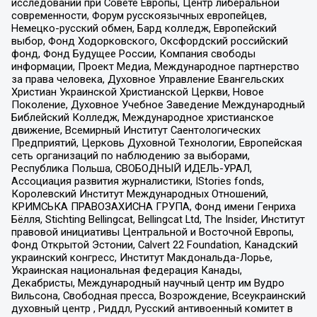
исследований при Совете Европы, Центр либеральной
современности, Форум русскоязычных европейцев,
Немецко-русский обмен, Бард колледж, Европейский
выбор, Фонд Ходорковского, Оксфордский российский
фонд, Фонд Будущее России, Компания свободы
информации, Проект Медиа, Международное партнерство
за права человека, Духовное Управление Евангельских
Христиан Украинской Христианской Церкви, Новое
Поколение, Духовное Учебное Заведение Международный
Библейский Колледж, Международное христианское
движение, Всемирный Институт Саентологических
Предприятий, Церковь Духовной Технологии, Европейская
сеть организаций по наблюдению за выборами,
Республика Польша, СВОБОДНЫЙ ИДЕЛЬ-УРАЛ,
Ассоциация развития журналистики, IStories fonds,
Королевский Институт Международных Отношений,
КРИМСЬКА ПРАВОЗАХИСНА ГРУПА, Фонд имени Генриха
Бёлля, Stichting Bellingcat, Bellingcat Ltd, The Insider, Институт
правовой инициативы Центральной и Восточной Европы,
Фонд Открытой Эстонии, Calvert 22 Foundation, Канадский
украинский конгресс, Институт Макдональда-Лорье,
Украинская национальная федерация Канады,
Декабристы, Международный научный центр им Вудро
Вильсона, Свободная пресса, Возрождение, Всеукраинский
духовный центр , Риддл, Русский антивоенный комитет в