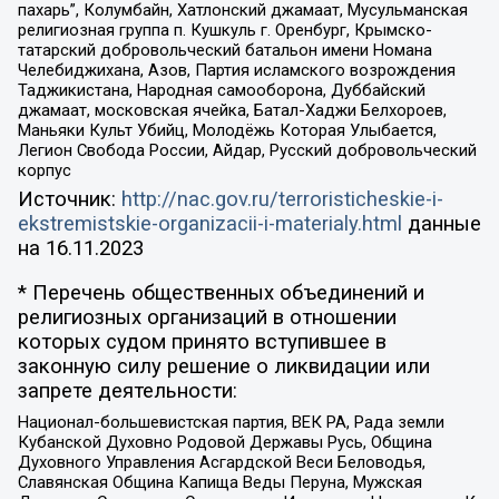
пахарь”, Колумбайн, Хатлонский джамаат, Мусульманская
религиозная группа п. Кушкуль г. Оренбург, Крымско-
татарский добровольческий батальон имени Номана
Челебиджихана, Азов, Партия исламского возрождения
Таджикистана, Народная самооборона, Дуббайский
джамаат, московская ячейка, Батал-Хаджи Белхороев,
Маньяки Культ Убийц, Молодёжь Которая Улыбается,
Легион Свобода России, Айдар, Русский добровольческий
корпус
Источник:
http://nac.gov.ru/terroristicheskie-i-
ekstremistskie-organizacii-i-materialy.html
данные
на
16.11.2023
* Перечень общественных объединений и
религиозных организаций в отношении
которых судом принято вступившее в
законную силу решение о ликвидации или
запрете деятельности:
Национал-большевистская партия, ВЕК РА, Рада земли
Кубанской Духовно Родовой Державы Русь, Община
Духовного Управления Асгардской Веси Беловодья,
Славянская Община Капища Веды Перуна, Мужская