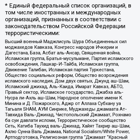
* Единый федеральный список организаций, в
том числе иностранных и международных
организаций, признанных в соответствии с
законодательством Российской Федерации
террористическими:
Высший военный Маджлисуль Шура Объединенных сил
моджахедов Кавказа, Конгресс народов Ичкерии и
Дагестана, База, Асбат аль-Ансар, Священная война,
Исламская группа, Братья-мусульмане, Партия исламского
освобождения, Лашкар-И-Тайба, Исламская группа,
Движение Талибан, Исламская партия Туркестана,
Общество социальных реформ, Общество возрождения
исламского наследия, Дом двух святых, Джунд аш-Шам,
Исламский джихад, Аль-Каида, Имарат Кавказ, АБТО,
Правый сектор, Исламское государство, Джабха аль-
Нусра ли-Ахль аш-Шам, Народное ополчение имени К.
Минина и Д. Пожарского, Аджр от Аллаха Субхану уа
Тагьаля SHAM, АУМ Синрике, Муджахеды джамаата Ат-
Тавхида Валь-Джихад, Чистопольский Джамаат, Рохнамо
ба суи давлати исломи, Террористическое сообщество
Сеть, Катиба Таухид валь-Джихад, Хайят Тахрир аш-Шам,
Ахлю Сунна Валь Джамаа, National Socialism/White Power,
Артподготовка, Религиозная группа “Джамаат “Красный