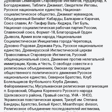
Духовная Семинария Староверов-Инглингов, Нурджулар, К
Богодержавию, Таблиги Джамаат, Свидетели Иеговы,
Русское национальное единство, Национал-
социалистическое общество, Джамаат мувахидов,
Объединенный Вилайат Кабарды, Балкарии и Карачая,
Союз славян, Ат-Такфир Валь-Хиджра, Пит Буль,
Национал-социалистическая рабочая партия России,
Славянский союз, Формат-18, Благородный Орден
Дьявола, Армия воли народа, Национальная
Социалистическая Инициатива города Череповца,
Духовно-Родовая Держава Русь, Русское национальное
единство, Древнерусской Инглистической церкви
Православных Староверов-Инглингов, Русский
общенациональный союз, Движение против нелегальной
иммиграции, Кровь и Честь, О свободе совести и о
религиозных объединениях, Омская организация
общественного политического движения Русское
национальное единство, Северное Братство, Клуб
Болельщиков Футбольного Клуба Динамо,
Файзрахманисты, Мусульманская религиозная организация
п. Боровский, Община Коренного Русского народа
Щелковского района, Правый сектор, УНА - УНСО,
Украинская повстанческая армия, Тризуб им. Степана
Бандеры, Братство, Белый Крест, Misanthropic division,
Религиозное объединение последователей инглиизма,