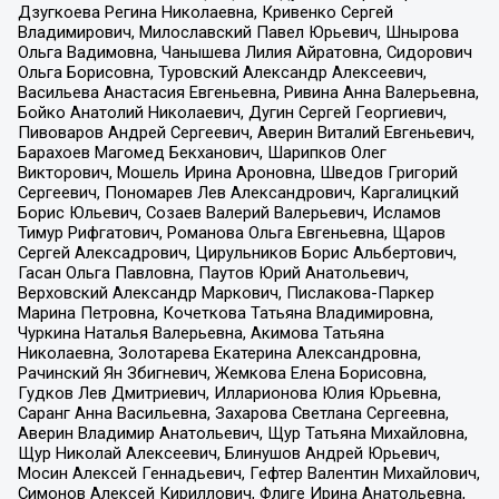
Дзугкоева Регина Николаевна, Кривенко Сергей
Владимирович, Милославский Павел Юрьевич, Шнырова
Ольга Вадимовна, Чанышева Лилия Айратовна, Сидорович
Ольга Борисовна, Туровский Александр Алексеевич,
Васильева Анастасия Евгеньевна, Ривина Анна Валерьевна,
Бойко Анатолий Николаевич, Дугин Сергей Георгиевич,
Пивоваров Андрей Сергеевич, Аверин Виталий Евгеньевич,
Барахоев Магомед Бекханович, Шарипков Олег
Викторович, Мошель Ирина Ароновна, Шведов Григорий
Сергеевич, Пономарев Лев Александрович, Каргалицкий
Борис Юльевич, Созаев Валерий Валерьевич, Исламов
Тимур Рифгатович, Романова Ольга Евгеньевна, Щаров
Сергей Алексадрович, Цирульников Борис Альбертович,
Гасан Ольга Павловна, Паутов Юрий Анатольевич,
Верховский Александр Маркович, Пислакова-Паркер
Марина Петровна, Кочеткова Татьяна Владимировна,
Чуркина Наталья Валерьевна, Акимова Татьяна
Николаевна, Золотарева Екатерина Александровна,
Рачинский Ян Збигневич, Жемкова Елена Борисовна,
Гудков Лев Дмитриевич, Илларионова Юлия Юрьевна,
Саранг Анна Васильевна, Захарова Светлана Сергеевна,
Аверин Владимир Анатольевич, Щур Татьяна Михайловна,
Щур Николай Алексеевич, Блинушов Андрей Юрьевич,
Мосин Алексей Геннадьевич, Гефтер Валентин Михайлович,
Симонов Алексей Кириллович, Флиге Ирина Анатольевна,