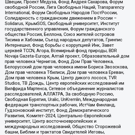
Швеции, Проект Медуза, Фонд Андрея Сахарова, Форум
свободной России, Лига Свободных Наций, Transparеncy
International, Форум Свободных Народов ПостРоссии,
Солидарность с гражданским движением в России –
Solidarus, КрымSOS, Свободный университет, Институт
государственного управления, Форум гражданского
общества Россия, Беллона, Союз жителей островов
Тисима и Хабомаи, Съезд народных депутатов, Гринпис
Интернешнл, Фонд борьбы с коррупцией Инк, Завет
церквей TCCN, Агора, Всемирный фонд природы, BDR
Novaja Gazeta-Europe, Алтай проект, Образовательный дом
прав человека Чернигов, Фонд Дом Прав Человека,
Белорусский дом прав человека имени Бориса Звозскова,
Дом прав человека Тбилиси, Дом прав человека Ереван,
Дом прав человека Крым, Центр дикого лосося, TVR
Studios, ТВ Дождь, Центр европейских исследований им
Вилфрида Мартенса, Сетевое объединение журналистов
расследователей, АЛЛАТРА, За свободную Россию,
Свободная Бурятия, Uralic, UnKremlin, Международная
федерация транспортных рабочих, ИстЧам Финланд,
Гудзоновский институт, Фонд Демократического
Развития, Комитет-2024, Центрально-Европейский
университет, Центр восточноевропейских и
международных исследований, Общество Сторожевой
башни, Библии и трактатов Свидетелей Иеговы,