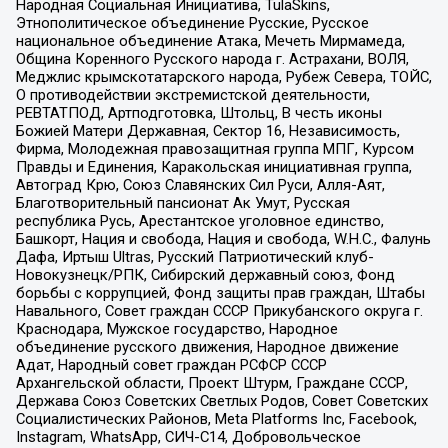
Народная Социальная Инициатива, TulaSkins,
Этнополитическое объединение Русские, Русское
национальное объединение Атака, Мечеть Мирмамеда,
Община Коренного Русского народа г. Астрахани, ВОЛЯ,
Меджлис крымскотатарского народа, Рубеж Севера, ТОЙС,
О противодействии экстремистской деятельности,
РЕВТАТПОД, Артподготовка, Штольц, В честь иконы
Божией Матери Державная, Сектор 16, Независимость,
Фирма, Молодежная правозащитная группа МПГ, Курсом
Правды и Единения, Каракольская инициативная группа,
Автоград Крю, Союз Славянских Сил Руси, Алля-Аят,
Благотворительный пансионат Ак Умут, Русская
республика Русь, Арестантское уголовное единство,
Башкорт, Нация и свобода, Нация и свобода, W.H.С., Фалунь
Дафа, Иртыш Ultras, Русский Патриотический клуб-
Новокузнецк/РПК, Сибирский державный союз, Фонд
борьбы с коррупцией, Фонд защиты прав граждан, Штабы
Навального, Совет граждан СССР Прикубанского округа г.
Краснодара, Мужское государство, Народное
объединение русского движения, Народное движение
Адат, Народный совет граждан РСФСР СССР
Архангельской области, Проект Штурм, Граждане СССР,
Держава Союз Советских Светлых Родов, Совет Советских
Социалистических Районов, Meta Platforms Inc, Facebook,
Instagram, WhatsApp, СИЧ-С14, Добровольческое