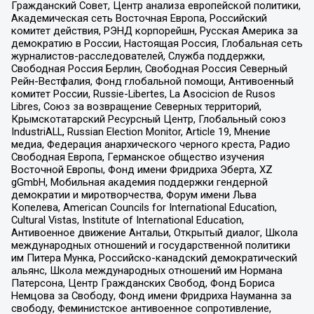
Гражданский Совет, Центр анализа европейской политики,
Академическая сеть Восточная Европа, Российский
комитет действия, РЭНД корпорейшн, Русская Америка за
демократию в России, Настоящая Россия, Глобальная сеть
журналистов-расследователей, Служба поддержки,
Свободная Россия Берлин, Свободная Россия Северный
Рейн-Вестфалия, Фонд глобальной помощи, Антивоенный
комитет России, Russie-Libertes, La Asocicion de Rusos
Libres, Союз за возвращение Северных территорий,
Крымскотатарский Ресурсный Центр, Глобальный союз
IndustriALL, Russian Election Monitor, Article 19, Мнение
медиа, Федерация анархического черного креста, Радио
Свободная Европа, Германское общество изучения
Восточной Европы, Фонд имени Фридриха Эберта, XZ
gGmbH, Мобильная академия поддержки гендерной
демократии и миротворчества, Форум имени Льва
Копелева, American Councils for International Education,
Cultural Vistas, Institute of International Education,
Антивоенное движение Антальи, Открытый диалог, Школа
международных отношений и государственной политики
им Питера Мунка, Российско-канадский демократический
альянс, Школа международных отношений им Нормана
Патерсона, Центр Гражданских Свобод, Фонд Бориса
Немцова за Свободу, Фонд имени Фридриха Науманна за
свободу, Феминистское антивоенное сопротивление,