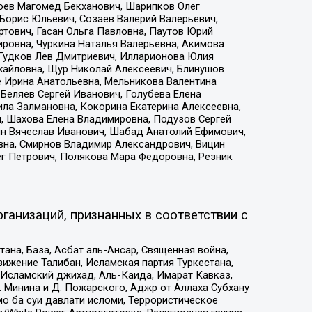
хоев Магомед Бекханович, Шарипков Олег
Борис Юльевич, Созаев Валерий Валерьевич,
тович, Гасан Ольга Павловна, Паутов Юрий
ровна, Чуркина Наталья Валерьевна, Акимова
 Гудков Лев Дмитриевич, Илларионова Юлия
ихайловна, Щур Николай Алексеевич, Блинушов
е Ирина Анатольевна, Мельникова Валентина
Беляев Сергей Иванович, Голубева Елена
ила Залмановна, Кокорина Екатерина Алексеевна,
, Шахова Елена Владимировна, Подузов Сергей
ин Вячеслав Иванович, Шабад Анатолий Ефимович,
вна, Смирнов Владимир Александрович, Вицин
ег Петрович, Полякова Мара Федоровна, Резник
ганизаций, признанных в соответствии с
на, База, Асбат аль-Ансар, Священная война,
ижение Талибан, Исламская партия Туркестана,
Исламский джихад, Аль-Каида, Имарат Кавказ,
 Минина и Д. Пожарского, Аджр от Аллаха Субхану
о ба суи давлати исломи, Террористическое