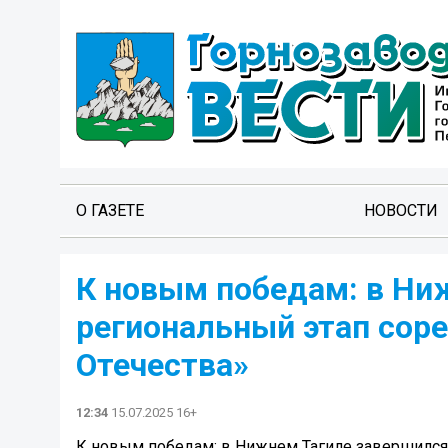
О ГАЗЕТЕ
НОВОСТИ
К новым победам: в Ни
региональный этап сор
Отечества»
12:34
15.07.2025 16+
К новым победам: в Нижнем Тагиле завершился