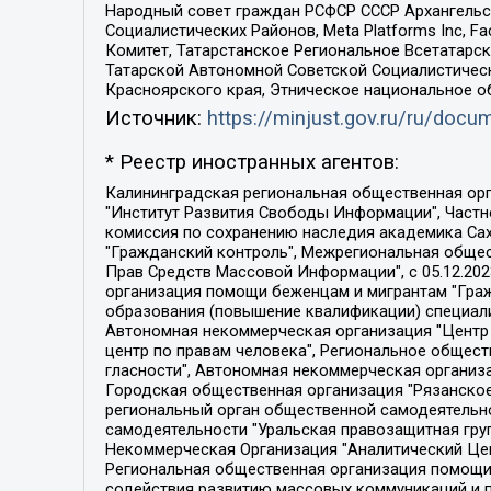
Народный совет граждан РСФСР СССР Архангельск
Социалистических Районов, Meta Platforms Inc, 
Комитет, Татарстанское Региональное Всетатар
Татарской Автономной Советской Социалистическ
Красноярского края, Этническое национальное о
Источник:
https://minjust.gov.ru/ru/doc
* Реестр иностранных агентов:
Калининградская региональная общественная организация "Экозащита!-Женсовет", Фонд содействия защите прав и свобод граждан "Общественный вердикт", Фонд "Институт Развития Свободы Информации", Частное учреждение "Информационное агентство МЕМО. РУ", Региональная общественная организация "Общественная комиссия по сохранению наследия академика Сахарова", Фонд поддержки свободы прессы, Санкт-Петербургская общественная правозащитная организация "Гражданский контроль", Межрегиональная общественная организация "Информационно-просветительский центр "Мемориал", Региональный Фонд "Центр Защиты Прав Средств Массовой Информации", с 05.12.2023 Фонд "Центр Защиты Прав Средств массовой информации", Региональная общественная благотворительная организация помощи беженцам и мигрантам "Гражданское содействие", Негосударственное образовательное учреждение дополнительного профессионального образования (повышение квалификации) специалистов "АКАДЕМИЯ ПО ПРАВАМ ЧЕЛОВЕКА", Свердловская региональная общественная организация "Сутяжник", Автономная некоммерческая организация "Центр независимых социологических исследований", Союз общественных объединений "Российский исследовательский центр по правам человека", Региональное общественное учреждение научно-информационный центр "МЕМОРИАЛ", Некоммерческая организация "Фонд защиты гласности", Автономная некоммерческая организация "Институт прав человека", Городская общественная организация "Екатеринбургское общество "МЕМОРИАЛ", Городская общественная организация "Рязанское историко-просветительское и правозащитное общество "Мемориал" (Рязанский Мемориал), Челябинский региональный орган общественной самодеятельности – женское общественное объединение "Женщины Евразии", Челябинский региональный орган общественной самодеятельности "Уральская правозащитная группа", Фонд содействия защите здоровья и социальной справедливости имени Андрея Рылькова, Автономная Некоммерческая Организация "Аналитический Центр Юрия Левады", Автономная некоммерческая организация социальной поддержки населения "Проект Апрель", Региональная общественная организация помощи женщинам и детям, находящимся в кризисной ситуации "Информационно-методический центр "Анна", Фонд содействия развитию массовых коммуникаций и правовому просвещению "Так-так-Так", Фонд содействия устойчивому развитию "Серебряная тайга", Свердловский региональный общественный фонд социальных проектов "Новое время", "Idel.Реалии", Кавказ.Реалии, Крым.Реалии, Телеканал Настоящее Время, Татаро-башкирская служба Радио Свобода (Azatliq Radiosi), Радио Свободная Европа/Радио Свобода (PCE/PC), "Сибирь.Реалии", "Фактограф", Благотворительный фонд помощи осужденным и их семьям, Автономная некоммерческая организация "Институт глобализации и социальных движений", Фонд "В защиту прав заключенных", Частное учреждение "Центр поддержки и содействия развитию средств массовой информации", Пензенский региональный общественный благотворительный фонд "Гражданский союз", "Север.Реалии", Некоммерческая организация Фонд "Правовая инициатива", 