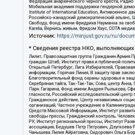
Федерация анархического черного креста, Радио
Мобильная академия поддержки гендерной демократи
Institute of International Education, Антивоенн
Российско-канадский демократический альянс, 
Свободу, Фонд имени Фридриха Науманна за свобо
Karelia, Вернись живым, Фридом Хаус, СОТА меди
Источник:
https://minjust.gov.ru/ru/doc
* Сведения реестра НКО, выполняющих 
Лилит, Правозащитная группа Гражданин.Армия.П
граждан Штаб, Институт права и публичной поли
Открытый Петербург, Лига Избирателей, Правова
информации, Горячая Линия, В защиту прав закл
Благотворительный фонд охраны здоровья и защи
Серебряная тайга, Так-Так-Так, Сова, центр Анн
Парк Гагарина, Фонд имени Андрея Рылькова, Сф
гласности, Российский исследовательский центр 
Гражданское действие, Центр независимых соци
организаций, Частное учреждение в Калининград
Средств Массовой Информации, Институт развити
свободы прессы, Гражданский контроль, Человек
РУ, Институт региональной прессы, Институт Ра
ассоциация, Бедушев Петр Петрович, Дзугкоева 
Чанышева Лилия Айратовна, Сидорович Ольга Бори