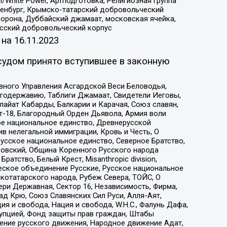
/White Power, Артподготовка, Религиозная группа
Оренбург, Крымско-татарский добровольческий
орона, Дуббайский джамаат, московская ячейка,
усский добровольческий корпус
 на
16.11.2023
судом принято вступившее в законную
вного Управления Асгардской Веси Беловодья,
годержавию, Таблиги Джамаат, Свидетели Иеговы,
айат Кабарды, Балкарии и Карачая, Союз славян,
т-18, Благородный Орден Дьявола, Армия воли
ое национальное единство, Древнерусской
 нелегальной иммиграции, Кровь и Честь, О
усское национальное единство, Северное Братство,
ровский, Община Коренного Русского народа
атство, Белый Крест, Misanthropic division,
еское объединение Русские, Русское национальное
котатарского народа, Рубеж Севера, ТОЙС, О
ри Державная, Сектор 16, Независимость, Фирма,
д Крю, Союз Славянских Сил Руси, Алля-Аят,
я и свобода, Нация и свобода, W.H.С., Фалунь Дафа,
рупцией, Фонд защиты прав граждан, Штабы
ение русского движения, Народное движение Адат,