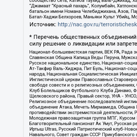
сообщество Сеть, Катиба Таухид валь-Джихад, Хай
“Джамаат “Красный пахарь”, Колумбайн, Хатлонск
батальон имени Номана Челебиджихана, Азов, Па
Батал-Хаджи Белхороев, Маньяки Культ Убийц, М
Источник:
http://nac.gov.ru/terroristichesk
* Перечень общественных объединений 
силу решение о ликвидации или запрете
Национал-большевистская партия, ВЕК РА, Рада 
Славянская Община Капища Веды Перуна, Мужская
Русское национальное единство, Национал-социа
Ат-Такфир Валь-Хиджра, Пит Буль, Национал-соц
народа, Национальная Социалистическая Инициат
Инглистической церкви Православных Староверов
свободе совести и о религиозных объединениях,
Клуб Болельщиков Футбольного Клуба Динамо, Фа
Щелковского района, Правый сектор, УНА - УНСО, У
Религиозное объединение последователей инглии
объединение Атака, Мечеть Мирмамеда, Община К
противодействии экстремистской деятельности, 
Молодежная правозащитная группа МПГ, Курсом П
Благотворительный пансионат Ак Умут, Русская ре
Иртыш Ultras, Русский Патриотический клуб-Нов
Навального, Совет граждан СССР Прикубанского 