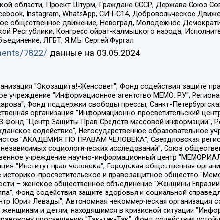
ой области, Проект Штурм, Граждане СССР, Держава Союз Сов
Facebook, Instagram, WhatsApp, СИЧ-С14, Добровольческое Движ
ское общественное движение, Невоград, Молодежное Демократ
ой Республики, Конгресс ойрат-калмыцкого народа, Исполнит
бъединение, ЛГБТ, Я.МЫ Сергей Фургал
uments/7822/
данные на
03.05.2024
Общество с ограниченной ответственностью "Радио Свободная Европа/Радио Свобода", Чешское информационное агентство "MEDIUM-ORIENT", Красноярская региональная общественная организация "Мы против СПИДа", Камалягин Денис Николаевич, Маркелов Сергей Евгеньевич, Пономарев Лев Александрович, Савицкая Людмила Алексеевна, Автономная некоммерческая организация "Центр по работе с проблемой насилия "НАСИЛИЮ.НЕТ", Межрегиональный профессиональный союз работников здравоохранения "Альянс врачей", Юридическое лицо, зарегистрированное в Латвийской Республике, SIA "Medusa Project" (регистрационный номер 40103797863, дата регистрации 10.06.2014), Некоммерческая организация "Фонд по борьбе с коррупцией", Автономная некоммерческая организация "Институт права и публичной политики", Баданин Роман Сергеевич, Гликин Максим Александрович, Железнова Мария Михайловна, Лукьянова Юлия Сергеевна, Маетная Елизавета Витальевна, Маняхин Петр Борисович, Чуракова Ольга Владимировна, Ярош Юлия Петровна, Юридическое лицо "The Insider SIA", зарегистрированное в Риге, Латвийская Республика (дата регистрации 26.06.2015), являющееся администратором доменного имени интернет-издания "The Insider SIA", https://theins.ru, Постернак Алексей Евгеньевич, Рубин Михаил Аркадьевич, Анин Роман Александрович, Юридическое лицо Istories fonds, зарегистрированное в Латвийской Республике (регистрационный номер 50008295751, дата регистрации 24.02.2020), Великовский Дмитрий Александрович, Долинина Ирина Николаевна, Мароховская Алеся Алексеевна, Шлейнов Роман Юрьевич, Шмагун Олеся Валентиновна, Общество с ограниченной ответственностью "Альтаир 2021", Общество с ограниченной ответственностью "Вега 2021", Общество с ограниченной ответственностью "Главный редактор 2021", Общество с ограниченной ответственностью "Ромашки монолит", Важенков Артем Валерьевич, Ивановская областная общественная организация "Центр гендерных исследований", Гурман Юрий Альбертович, Медиапроект "ОВД-Инфо", Егоров Владимир Владимирович, Жилинский Владимир Александрович, Общество с ограниченной ответственностью "ЗП", Иванова София Юрьевна, Карезина Инна Павловна, Кильтау Екатерина Викторовна, Петров Алексей Викторович, Пискунов Сергей Евгеньевич, Смирнов Сергей Сергеевич, Тихонов Михаил Сергеевич, Общество с ограниченной ответственностью "ЖУРНАЛИСТ-ИНОСТРАННЫЙ АГЕНТ", Арапова Галина Юрьевна, Вольтская Татьяна Анатольевна, Американская компания "Mason G.E.S. Anonymous Foundation" (США), являющаяся владельцем интернет-издания https://mnews.world/, Компания "Stichting Bellingcat", зарегистрированная в Нидерландах (дата регистрации 11.07.2018), Захаров Андрей Вячеславович, Клепиковская Екатерина Дмитриевна, Общество с ограниченной ответственностью "МЕМО", Перл Роман Александрович, Симонов Евгений Алексеевич, Соловьева Елена Анатольевна, Сотников Даниил Владимирович, Сурначева Елизавета Дмитриевна, Автономная некоммерческая организация по защите прав человека и информированию населения "Якутия – Наше Мнение", Общество с ограниченной ответственностью "Москоу диджитал медиа", с 26.01.2023 Общество с ограниченной ответственностью "Чайка Белые сады", Ветошкина Валерия Валерьевна, Заговора Максим Александрович, Межрегиональное общественное движение "Российская ЛГБТ - сеть", Оленичев Максим Владимирович, Павлов Иван Юрьевич, Скворцова Елена Сергеевна, Общество с ограниченной ответственностью "Как бы инагент", Кочетков Игорь Викторович, Общество с ограниченной ответственностью "Честные выборы", Еланчик Олег Александрович, Общество с ограниченной ответственностью "Нобелевский призыв", Гималова Регина Эмилевна, Григорьев Андрей Валерьевич, Григорьева Алина Александровна, Ассоциация по содействию защите прав призывников, альтернативнослужащих и военнослужащих "Правозащитная группа "Гражданин.Армия.Право", Хисамова Регина Фаритовна, Автономная некоммерческая организация по реализа