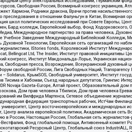
родный центр электоральных исследований, Германский фонд
рсов, Свободная Россия, Всемирный конгресс украинцев, Атла
ект Хармони, Родники дракона, Врачи против насильственного
ию преследования в отношении Фалуньгун в Китае, Всемирная о
ация школ политических исследований при Совете Европы, Цен
мен, Бард колледж, Европейский выбор, Фонд Ходорковского,
едиа, Международное партнерство за права человека, Духовно
ое Учебное Заведение Международный Библейский Колледж, М
ь Духовной Технологии, Европейская сеть организаций по наб
урналистики, IStories fonds, Королевский Институт Между
gcat, Bellingcat Ltd, The Insider, Институт правовой инициатив
инский конгресс, Институт Макдональда-Лорье, Украинская нац
, Свободная пресса, Возрождение, Всеукраинский духовный цен
орум свободной России, Лига Свободных Наций, Transparеncy I
– Solidarus, КрымSOS, Свободный университет, Институт госу
в Тисима и Хабомаи, Съезд народных депутатов, Гринпис Инте
DR Novaja Gazeta-Europe, Алтай проект, Образовательный дом 
зскова, Дом прав человека Тбилиси, Дом прав человека Ерева
едований им Вилфрида Мартенса, Сетевое объединение журнали
Международная федерация транспортных рабочих, ИстЧам Финлан
й университет, Центр восточноевропейских и международных и
, Центр анализа европейской политики, Академическая сеть Во
ю в России, Настоящая Россия, Глобальная сеть журналистов
естфалия, Фонд глобальной помощи, Антивоенный комитет России,
татарский Ресурсный Центр, Глобальный союз IndustriALL, Russi