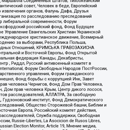
 Маршалла Соединенных Штатов, Тихоокеанский
нтический совет, Человек в беде, Европейский
 извлечения органов, Фалунь Дафа, Друзья
рганизация по расследованию преследований
тр либеральной современности, Форум
 Оксфордский российский фонд, Фонд Будущее
е Управление Евангельских Христиан Украинской
еждународное христианское движение, Всемирный
людению за выборами, Республика Польша,
народных Отношений, КРИМСЬКА ПРАВОЗАХИСНА
ы Центральной и Восточной Европы, Фонд Открытой
иональная федерация Канады, Декабристы,
тр , Риддл, Русский антивоенный комитет в
nternational, Форум Свободных Народов ПостРоссии,
дарственного управления, Форум гражданского
рнешнл, Фонд борьбы с коррупцией Инк, Завет
прав человека Чернигов, Фонд Дом Прав Человека,
н, Дом прав человека Крым, Центр дикого лосося,
стов расследователей, АЛЛАТРА, За свободную
д, Гудзоновский институт, Фонд Демократического
сследований, Общество Сторожевой башни, Библии и
сточная Европа, Российский комитет действия,
-расследователей, Служба поддержки, Свободная
 Russie-Libertes, La Asocicion de Rusos Libres,
an Election Monitor, Article 19, Мнение медиа,