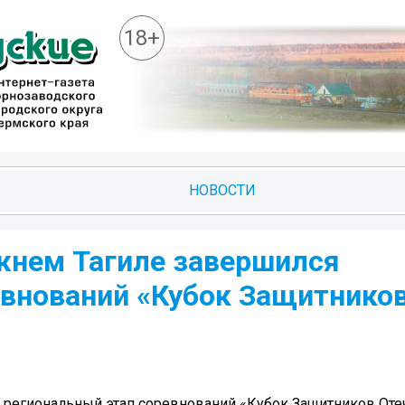
18+
НОВОСТИ
жнем Тагиле завершился
евнований «Кубок Защитнико
 региональный этап соревнований «Кубок Защитников Оте