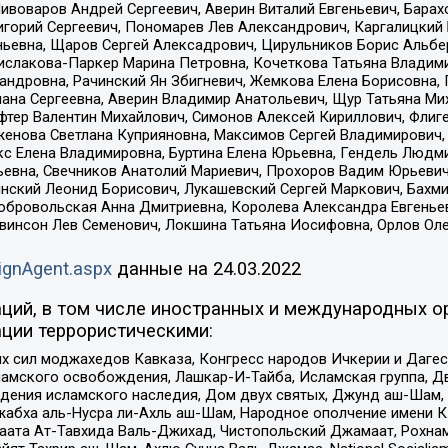
Пивоваров Андрей Сергеевич, Аверин Виталий Евгеньевич, Бара
горий Сергеевич, Пономарев Лев Александрович, Каргалицкий 
ньевна, Щаров Сергей Алексадрович, Цирульников Борис Альбер
ислакова-Паркер Марина Петровна, Кочеткова Татьяна Владими
сандровна, Рачинский Ян Збигневич, Жемкова Елена Борисовна,
лана Сергеевна, Аверин Владимир Анатольевич, Щур Татьяна М
фтер Валентин Михайлович, Симонов Алексей Кириллович, Флиг
женова Светлана Куприяновна, Максимов Сергей Владимирович, 
кс Елена Владимировна, Буртина Елена Юрьевна, Гендель Людм
евна, Свечников Анатолий Мариевич, Прохоров Вадим Юрьевич
инский Леонид Борисович, Лукашевский Сергей Маркович, Бахм
Добровольская Анна Дмитриевна, Королева Александра Евгенье
евинсон Лев Семенович, Локшина Татьяна Иосифовна, Орлов Ол
ignAgent.aspx
данные на
24.03.2022
ций, в том числе иностранных и международных ор
ции террористическими:
ил моджахедов Кавказа, Конгресс народов Ичкерии и Дагеста
ламского освобождения, Лашкар-И-Тайба, Исламская группа, Дв
ения исламского наследия, Дом двух святых, Джунд аш-Шам, 
жабха аль-Нусра ли-Ахль аш-Шам, Народное ополчение имени К.
ата Ат-Тавхида Валь-Джихад, Чистопольский Джамаат, Рохнам