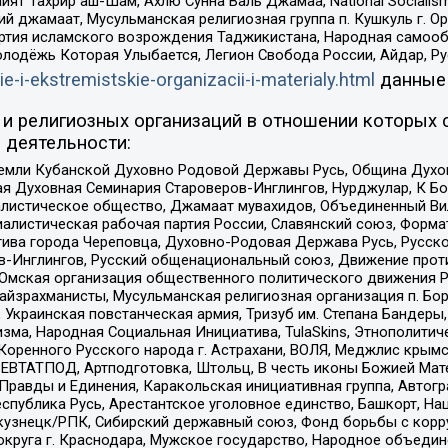
ят Тахрир аш-Шам, Ахлю Сунна Валь Джамаа, National Socialism
ий джамаат, Мусульманская религиозная группа п. Кушкуль г. 
ртия исламского возрождения Таджикистана, Народная самооб
олодёжь Которая Улыбается, Легион Свобода России, Айдар, Р
ie-i-ekstremistskie-organizacii-i-materialy.html
данные
и религиозных организаций в отношении которых 
 деятельности:
земли Кубанской Духовно Родовой Державы Русь, Община Духо
 Духовная Семинария Староверов-Инглингов, Нурджулар, К Бо
листическое общество, Джамаат мувахидов, Объединенный Вил
иалистическая рабочая партия России, Славянский союз, Форма
ива города Череповца, Духовно-Родовая Держава Русь, Русск
-Инглингов, Русский общенациональный союз, Движение против
 Омская организация общественного политического движения Р
йзрахманисты, Мусульманская религиозная организация п. Бо
краинская повстанческая армия, Тризуб им. Степана Бандеры, Бр
зма, Народная Социальная Инициатива, TulaSkins, Этнополитич
оренного Русского народа г. Астрахани, ВОЛЯ, Меджлис крымс
РЕВТАТПОД, Артподготовка, Штольц, В честь иконы Божией Мате
равды и Единения, Каракольская инициативная группа, Автогра
спублика Русь, Арестантское уголовное единство, Башкорт, Наци
окузнецк/РПК, Сибирский державный союз, Фонд борьбы с кор
округа г. Краснодара, Мужское государство, Народное объедин