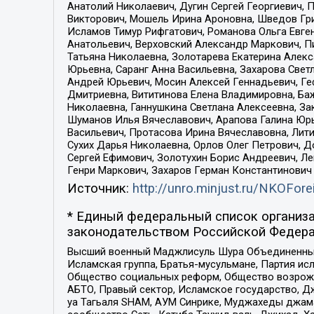
Анатолий Николаевич, Дугин Сергей Георгиевич, 
Викторович, Мошель Ирина Ароновна, Шведов Гри
Исламов Тимур Рифгатович, Романова Ольга Евге
Анатольевич, Верховский Александр Маркович, П
Татьяна Николаевна, Золотарева Екатерина Алек
Юрьевна, Саранг Анна Васильевна, Захарова Свет
Андрей Юрьевич, Мосин Алексей Геннадьевич, Ге
Дмитриевна, Вититинова Елена Владимировна, Ба
Николаевна, Ганнушкина Светлана Алексеевна, За
Шуманов Илья Вячеславович, Арапова Галина Юрь
Васильевич, Протасова Ирина Вячеславовна, Лит
Сухих Дарья Николаевна, Орлов Олег Петрович, 
Сергей Ефимович, Золотухин Борис Андреевич, Л
Генри Маркович, Захаров Герман Константинович
Источник:
http://unro.minjust.ru/NKOFore
* Единый федеральный список организа
законодательством Российской Федера
Высший военный Маджлисуль Шура Объединенных с
Исламская группа, Братья-мусульмане, Партия ис
Общество социальных реформ, Общество возрожд
АБТО, Правый сектор, Исламское государство, Д
уа Тагьаля SHAM, АУМ Синрике, Муджахеды джама