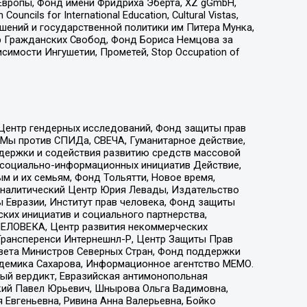
Европы, Фонд имени Фридриха Эберта, XZ gGmbH,
ls for International Education, Cultural Vistas,
ошений и государственной политики им Питера Мунка,
 Гражданских Свобод, Фонд Бориса Немцова за
имости Ингушетии, Прометей, Stop Occupation of
 Центр гендерных исследований, Фонд защиты прав
 Мы против СПИДа, СВЕЧА, Гуманитарное действие,
ддержки и содействия развитию средств массовой
р социально-информационных инициатив Действие,
 и их семьям, Фонд Тольятти, Новое время,
, Аналитический Центр Юрия Левады, Издательство
 Евразии, Институт прав человека, Фонд защиты
ких инициатив и социального партнерства,
ЕЛОВЕКА, Центр развития некоммерческих
 Трансперенси Интернешнл-Р, Центр Защиты Прав
овета Министров Северных Стран, Фонд поддержки
адемика Сахарова, Информационное агентство МЕМО.
ый вердикт, Евразийская антимонопольная
кий Павел Юрьевич, Шнырова Ольга Вадимовна,
 Евгеньевна, Ривина Анна Валерьевна, Бойко