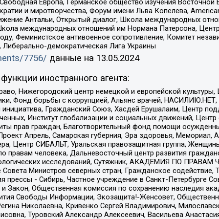
 Свободная Европа, Германское общество изучения Восточной 
и и миротворчества, Форум имени Льва Копелева, American Counci
ое движение Антальи, Открытый диалог, Школа международных отн
Школа международных отношений им Нормана Патерсона, Центр
ду, Феминистское антивоенное сопротивление, Комитет независ
а, Либерально-демократическая Лига Украины
uments/7756/
данные на
13.05.2024
функции иностранного агента:
раво, Нижегородский центр немецкой и европейской культуры,
тики, Фонд борьбы с коррупцией, Альянс врачей, НАСИЛИЮ.НЕТ,
я инициатива, Гражданский Союз, Хасдей Ерушалаим, Центр по
юченных, Институт глобализации и социальных движений, Цент
ты прав граждан, Благотворительный фонд помощи осужденным
а, Проект Апрель, Самарская губерния, Эра здоровья, Мемориал
ера, Центр СИБАЛЬТ, Уральская правозащитная группа, Женщины
по правам человека, Дальневосточный центр развития гражданс
ологических исследований, Сутяжник, АКАДЕМИЯ ПО ПРАВАМ Ч
е Совета Министров северных стран, Гражданское содействие,
я прессы - Сибирь, Частное учреждение в Санкт-Петербурге С
 и Закон, Общественная комиссия по сохранению наследия ак
звития Свободы Информации, Экозащита!-Женсовет, Общественн
Регина Николаевна, Кривенко Сергей Владимирович, Милославс
совна, Туровский Александр Алексеевич, Васильева Анастасия