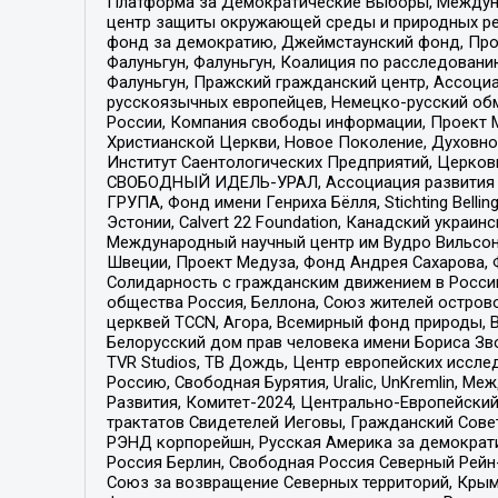
Платформа за Демократические Выборы, Междуна
центр защиты окружающей среды и природных ресу
фонд за демократию, Джеймстаунский фонд, Прож
Фалуньгун, Фалуньгун, Коалиция по расследован
Фалуньгун, Пражский гражданский центр, Ассоци
русскоязычных европейцев, Немецко-русский об
России, Компания свободы информации, Проект М
Христианской Церкви, Новое Поколение, Духовн
Институт Саентологических Предприятий, Церков
СВОБОДНЫЙ ИДЕЛЬ-УРАЛ, Ассоциация развития ж
ГРУПА, Фонд имени Генриха Бёлля, Stichting Bellin
Эстонии, Calvert 22 Foundation, Канадский укра
Международный научный центр им Вудро Вильсона
Швеции, Проект Медуза, Фонд Андрея Сахарова, Ф
Солидарность с гражданским движением в России 
общества Россия, Беллона, Союз жителей острово
церквей TCCN, Агора, Всемирный фонд природы, B
Белорусский дом прав человека имени Бориса Зво
TVR Studios, ТВ Дождь, Центр европейских иссл
Россию, Свободная Бурятия, Uralic, UnKremlin, 
Развития, Комитет-2024, Центрально-Европейски
трактатов Свидетелей Иеговы, Гражданский Совет
РЭНД корпорейшн, Русская Америка за демократи
Россия Берлин, Свободная Россия Северный Рейн-В
Союз за возвращение Северных территорий, Крымско