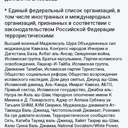
* Единый федеральный список организаций, в
том числе иностранных и международных
организаций, признанных в соответствии с
законодательством Российской Федерации
террористическими:
Высший военный Маджлисуль Шура Объединенных сил
моджахедов Кавказа, Конгресс народов Ичкерии и
Дагестана, База, Асбат аль-Ансар, Священная война,
Исламская группа, Братья-мусульмане, Партия исламского
освобождения, Лашкар-И-Тайба, Исламская группа,
Движение Талибан, Исламская партия Туркестана,
Общество социальных реформ, Общество возрождения
исламского наследия, Дом двух святых, Джунд аш-Шам,
Исламский джихад, Аль-Каида, Имарат Кавказ, АБТО,
Правый сектор, Исламское государство, Джабха аль-
Нусра ли-Ахль аш-Шам, Народное ополчение имени К.
Минина и Д. Пожарского, Аджр от Аллаха Субхану уа
Тагьаля SHAM, АУМ Синрике, Муджахеды джамаата Ат-
Тавхида Валь-Джихад, Чистопольский Джамаат, Рохнамо
ба суи давлати исломи, Террористическое сообщество
Сеть, Катиба Таухид валь-Джихад, Хайят Тахрир аш-Шам,
Ахлю Сунна Валь Джамаа, National Socialism/White Power,