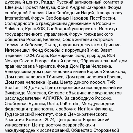
духовный центр , Риддл, Русский антивоенный комитет в
Швеции, Проект Медуза, Фонд Андрея Сахарова, Форум
свободной России, Лига Свободных Наций, Transparеncy
International, Форум Свободных Народов ПостРоссии,
Солидарность с гражданским движением в России –
Solidarus, КрымSOS, Свободный университет, Институт
государственного управления, Форум гражданского
общества Россия, Беллона, Союз жителей островов
Тисима и Хабомаи, Съезд народных депутатов, Гринпис
Интернешнл, Фонд борьбы с коррупцией Инк, Завет
церквей TCCN, Агора, Всемирный фонд природы, BDR
Novaja Gazeta-Europe, Алтай проект, Образовательный дом
прав человека Чернигов, Фонд Дом Прав Человека,
Белорусский дом прав человека имени Бориса Звозскова,
Дом прав человека Тбилиси, Дом прав человека Ереван,
Дом прав человека Крым, Центр дикого лосося, TVR
Studios, ТВ Дождь, Центр европейских исследований им
Вилфрида Мартенса, Сетевое объединение журналистов
расследователей, АЛЛАТРА, За свободную Россию,
Свободная Бурятия, Uralic, UnKremlin, Международная
федерация транспортных рабочих, ИстЧам Финланд,
Гудзоновский институт, Фонд Демократического
Развития, Комитет-2024, Центрально-Европейский
университет, Центр восточноевропейских и
международных исследований, Общество Сторожевой