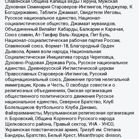
Славянская Община Капища Веды Перуна, Мужская
Духовная Семинария Староверов-Инглингов, Нурджулар, К
Богодержавию, Таблиги Джамаат, Свидетели Иеговы,
Русское национальное единство, Национал-
социалистическое общество, Джамаат мувахидов,
Объединенный Вилайат Кабарды, Балкарии и Карачая,
Союз славян, Ат-Такфир Валь-Хиджра, Пит Буль,
Национал-социалистическая рабочая партия России,
Славянский союз, Формат-18, Благородный Орден
Дьявола, Армия воли народа, Национальная
Социалистическая Инициатива города Череповца,
Духовно-Родовая Держава Русь, Русское национальное
единство, Древнерусской Инглистической церкви
Православных Староверов-Инглингов, Русский
общенациональный союз, Движение против нелегальной
иммиграции, Кровь и Честь, О свободе совести и о
религиозных объединениях, Омская организация
общественного политического движения Русское
национальное единство, Северное Братство, Клуб
Болельщиков Футбольного Клуба Динамо,
Файзрахманисты, Мусульманская религиозная организация
п. Боровский, Община Коренного Русского народа
Щелковского района, Правый сектор, УНА - УНСО,
Украинская повстанческая армия, Тризуб им. Степана
Бандеры, Братство, Белый Крест, Misanthropic division,