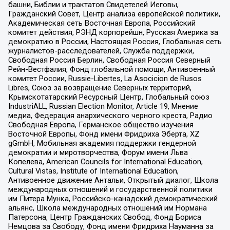
башни, Библии и трактатов Свидетелей Иеговы,
Гражданский Совет, Центр анализа европейской политики,
Академическая сеть Восточная Европа, Российский
комитет действия, РЭНД корпорейшн, Русская Америка за
демократию в России, Настоящая Россия, Глобальная сеть
журналистов-расследователей, Служба поддержки,
Свободная Россия Берлин, Свободная Россия Северный
Рейн-Вестфалия, Фонд глобальной помощи, Антивоенный
комитет России, Russie-Libertes, La Asocicion de Rusos
Libres, Союз за возвращение Северных территорий,
Крымскотатарский Ресурсный Центр, Глобальный союз
IndustriALL, Russian Election Monitor, Article 19, Мнение
медиа, Федерация анархического черного креста, Радио
Свободная Европа, Германское общество изучения
Восточной Европы, Фонд имени Фридриха Эберта, XZ
gGmbH, Мобильная академия поддержки гендерной
демократии и миротворчества, Форум имени Льва
Копелева, American Councils for International Education,
Cultural Vistas, Institute of International Education,
Антивоенное движение Антальи, Открытый диалог, Школа
международных отношений и государственной политики
им Питера Мунка, Российско-канадский демократический
альянс, Школа международных отношений им Нормана
Патерсона, Центр Гражданских Свобод, Фонд Бориса
Немцова за Свободу, Фонд имени Фридриха Науманна за