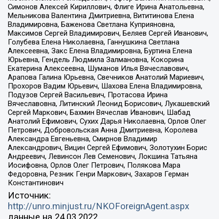
Симонов Алексей Кириллович, Флиге Ирина Анатольевна,
Мельникова Валентина Дмитриевна, Вититинова Елена
Владимировна, Баженова Светлана Куприяновна,
Максимов Сергей Владимирович, Беляев Сергей Иванович,
Голубева Елена Николаевна, Ганнушкина Светлана
Алексеевна, Закс Елена Владимировна, Буртина Елена
Юрьевна, Гендель Людмила Залмановна, Кокорина
Екатерина Алексеевна, Шуманов Илья Вячеславович,
Арапова Галина Юрьевна, Свечников Анатолий Мариевич,
Прохоров Вадим Юрьевич, Шахова Елена Владимировна,
Подузов Сергей Васильевич, Протасова Ирина
Вячеславовна, Литинский Леонид Борисович, Лукашевский
Сергей Маркович, Бахмин Вячеслав Иванович, Шабад
Анатолий Ефимович, Сухих Дарья Николаевна, Орлов Олег
Петрович, Добровольская Анна Дмитриевна, Королева
Александра Евгеньевна, Смирнов Владимир
Александрович, Вицин Сергей Ефимович, Золотухин Борис
Андреевич, Левинсон Лев Семенович, Локшина Татьяна
Иосифовна, Орлов Олег Петрович, Полякова Мара
Федоровна, Резник Генри Маркович, Захаров Герман
Константинович
Источник:
http://unro.minjust.ru/NKOForeignAgent.aspx
данные на
24.03.2022