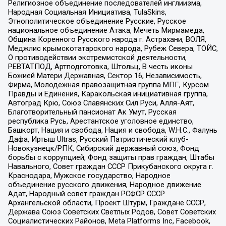
Религиозное объединение последователей инглиизма,
Народная Социальная Инициатива, TulaSkins,
Этнополитическое объединение Русские, Русское
национальное объединение Атака, Мечеть Мирмамеда,
Община Коренного Русского народа г. Астрахани, ВОЛЯ,
Меджлис крымскотатарского народа, Рубеж Севера, ТОЙС,
О противодействии экстремистской деятельности,
РЕВТАТПОД, Артподготовка, Штольц, В честь иконы
Божией Матери Державная, Сектор 16, Независимость,
Фирма, Молодежная правозащитная группа МПГ, Курсом
Правды и Единения, Каракольская инициативная группа,
Автоград Крю, Союз Славянских Сил Руси, Алля-Аят,
Благотворительный пансионат Ак Умут, Русская
республика Русь, Арестантское уголовное единство,
Башкорт, Нация и свобода, Нация и свобода, W.H.С., Фалунь
Дафа, Иртыш Ultras, Русский Патриотический клуб-
Новокузнецк/РПК, Сибирский державный союз, Фонд
борьбы с коррупцией, Фонд защиты прав граждан, Штабы
Навального, Совет граждан СССР Прикубанского округа г.
Краснодара, Мужское государство, Народное
объединение русского движения, Народное движение
Адат, Народный совет граждан РСФСР СССР
Архангельской области, Проект Штурм, Граждане СССР,
Держава Союз Советских Светлых Родов, Совет Советских
Социалистических Районов, Meta Platforms Inc, Facebook,