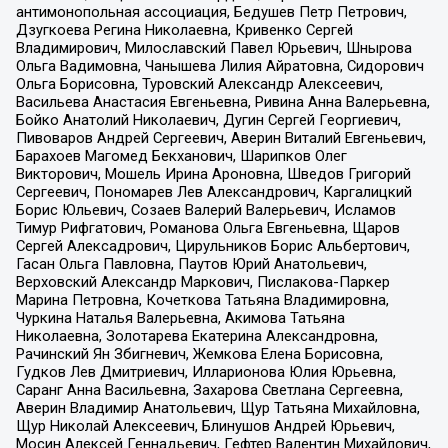
антимонопольная ассоциация, Бедушев Петр Петрович,
Дзугкоева Регина Николаевна, Кривенко Сергей
Владимирович, Милославский Павел Юрьевич, Шнырова
Ольга Вадимовна, Чанышева Лилия Айратовна, Сидорович
Ольга Борисовна, Туровский Александр Алексеевич,
Васильева Анастасия Евгеньевна, Ривина Анна Валерьевна,
Бойко Анатолий Николаевич, Дугин Сергей Георгиевич,
Пивоваров Андрей Сергеевич, Аверин Виталий Евгеньевич,
Барахоев Магомед Бекханович, Шарипков Олег
Викторович, Мошель Ирина Ароновна, Шведов Григорий
Сергеевич, Пономарев Лев Александрович, Каргалицкий
Борис Юльевич, Созаев Валерий Валерьевич, Исламов
Тимур Рифгатович, Романова Ольга Евгеньевна, Щаров
Сергей Алексадрович, Цирульников Борис Альбертович,
Гасан Ольга Павловна, Паутов Юрий Анатольевич,
Верховский Александр Маркович, Пислакова-Паркер
Марина Петровна, Кочеткова Татьяна Владимировна,
Чуркина Наталья Валерьевна, Акимова Татьяна
Николаевна, Золотарева Екатерина Александровна,
Рачинский Ян Збигневич, Жемкова Елена Борисовна,
Гудков Лев Дмитриевич, Илларионова Юлия Юрьевна,
Саранг Анна Васильевна, Захарова Светлана Сергеевна,
Аверин Владимир Анатольевич, Щур Татьяна Михайловна,
Щур Николай Алексеевич, Блинушов Андрей Юрьевич,
Мосин Алексей Геннадьевич, Гефтер Валентин Михайлович,