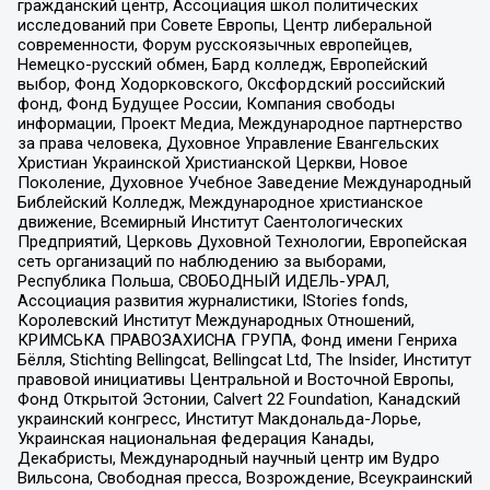
гражданский центр, Ассоциация школ политических
исследований при Совете Европы, Центр либеральной
современности, Форум русскоязычных европейцев,
Немецко-русский обмен, Бард колледж, Европейский
выбор, Фонд Ходорковского, Оксфордский российский
фонд, Фонд Будущее России, Компания свободы
информации, Проект Медиа, Международное партнерство
за права человека, Духовное Управление Евангельских
Христиан Украинской Христианской Церкви, Новое
Поколение, Духовное Учебное Заведение Международный
Библейский Колледж, Международное христианское
движение, Всемирный Институт Саентологических
Предприятий, Церковь Духовной Технологии, Европейская
сеть организаций по наблюдению за выборами,
Республика Польша, СВОБОДНЫЙ ИДЕЛЬ-УРАЛ,
Ассоциация развития журналистики, IStories fonds,
Королевский Институт Международных Отношений,
КРИМСЬКА ПРАВОЗАХИСНА ГРУПА, Фонд имени Генриха
Бёлля, Stichting Bellingcat, Bellingcat Ltd, The Insider, Институт
правовой инициативы Центральной и Восточной Европы,
Фонд Открытой Эстонии, Calvert 22 Foundation, Канадский
украинский конгресс, Институт Макдональда-Лорье,
Украинская национальная федерация Канады,
Декабристы, Международный научный центр им Вудро
Вильсона, Свободная пресса, Возрождение, Всеукраинский