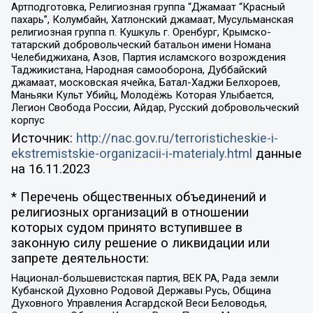
Артподготовка, Религиозная группа “Джамаат “Красный
пахарь”, Колумбайн, Хатлонский джамаат, Мусульманская
религиозная группа п. Кушкуль г. Оренбург, Крымско-
татарский добровольческий батальон имени Номана
Челебиджихана, Азов, Партия исламского возрождения
Таджикистана, Народная самооборона, Дуббайский
джамаат, московская ячейка, Батал-Хаджи Белхороев,
Маньяки Культ Убийц, Молодёжь Которая Улыбается,
Легион Свобода России, Айдар, Русский добровольческий
корпус
Источник:
http://nac.gov.ru/terroristicheskie-i-
ekstremistskie-organizacii-i-materialy.html
данные
на
16.11.2023
* Перечень общественных объединений и
религиозных организаций в отношении
которых судом принято вступившее в
законную силу решение о ликвидации или
запрете деятельности:
Национал-большевистская партия, ВЕК РА, Рада земли
Кубанской Духовно Родовой Державы Русь, Община
Духовного Управления Асгардской Веси Беловодья,