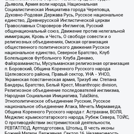
Дьявола, Армия воли народа, Национальная
Социалистическая Инициатива города Череповца,
Духовно-Родовая Держава Русь, Русское национальное
единство, Древнерусской Инглистической церкви
Православных Староверов-Инглингов, Русский
общенациональный союз, Движение против нелегальной
иммиграции, Кровь и Честь, О свободе совести и о
религиозных объединениях, Омская организация
общественного политического движения Русское
национальное единство, Северное Братство, Клуб
Болельщиков Футбольного Клуба Динамо,
Файзрахманисты, Мусульманская религиозная организация
п. Боровский, Община Коренного Русского народа
Щелковского района, Правый сектор, УНА - УНСО,
Украинская повстанческая армия, Тризуб им. Степана
Бандеры, Братство, Белый Крест, Misanthropic division,
Религиозное объединение последователей инглиизма,
Народная Социальная Инициатива, TulaSkins,
Этнополитическое объединение Русские, Русское
национальное объединение Атака, Мечеть Мирмамеда,
Община Коренного Русского народа г. Астрахани, ВОЛЯ,
Меджлис крымскотатарского народа, Рубеж Севера, ТОЙС,
О противодействии экстремистской деятельности,
РЕВТАТПОД, Артподготовка, Штольц, В честь иконы
Божией Матери Державная, Сектор 16, Независимость,