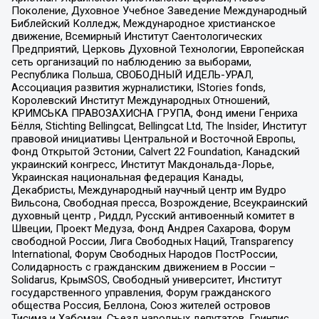
Поколение, Духовное Учебное Заведение Международный
Библейский Колледж, Международное христианское
движение, Всемирный Институт Саентологических
Предприятий, Церковь Духовной Технологии, Европейская
сеть организаций по наблюдению за выборами,
Республика Польша, СВОБОДНЫЙ ИДЕЛЬ-УРАЛ,
Ассоциация развития журналистики, IStories fonds,
Королевский Институт Международных Отношений,
КРИМСЬКА ПРАВОЗАХИСНА ГРУПА, Фонд имени Генриха
Бёлля, Stichting Bellingcat, Bellingcat Ltd, The Insider, Институт
правовой инициативы Центральной и Восточной Европы,
Фонд Открытой Эстонии, Calvert 22 Foundation, Канадский
украинский конгресс, Институт Макдональда-Лорье,
Украинская национальная федерация Канады,
Декабристы, Международный научный центр им Вудро
Вильсона, Свободная пресса, Возрождение, Всеукраинский
духовный центр , Риддл, Русский антивоенный комитет в
Швеции, Проект Медуза, Фонд Андрея Сахарова, Форум
свободной России, Лига Свободных Наций, Transparеncy
International, Форум Свободных Народов ПостРоссии,
Солидарность с гражданским движением в России –
Solidarus, КрымSOS, Свободный университет, Институт
государственного управления, Форум гражданского
общества Россия, Беллона, Союз жителей островов
Тисима и Хабомаи, Съезд народных депутатов, Гринпис