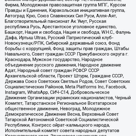
Фирма, Молодежная правозащитная группа МПГ, Курсом
Правды и Единения, Каракольская инициативная группа,
Автоград Крю, Союз Славянских Сил Руси, Алля-Аят,
Благотворительный пансионат Ак Умут, Русская
республика Русь, Арестантское уголовное единство,
Башкорт, Нация и свобода, Нация и свобода, W.H.С., Фалунь
Дафа, Иртыш Ultras, Русский Патриотический клуб-
Новокузнецк/РПК, Сибирский державный союз, Фонд
борьбы с коррупцией, Фонд защиты прав граждан, Штабы
Навального, Совет граждан СССР Прикубанского округа г.
Краснодара, Мужское государство, Народное
объединение русского движения, Народное движение
Адат, Народный совет граждан РСФСР СССР
Архангельской области, Проект Штурм, Граждане СССР,
Держава Союз Советских Светлых Родов, Совет Советских
Социалистических Районов, Meta Platforms Inc, Facebook,
Instagram, WhatsApp, СИЧ-С14, Добровольческое
Движение Организации украинских националистов, Черный
Комитет, Татарстанское Региональное Всетатарское
общественное движение, Невоград, Молодежное
Демократическое Движение Весна, Верховный Совет
Татарской Автономной Советской Социалистической
Республики, Конгресс ойрат-калмыцкого народа,
Исполнительный комитет совета народных депутатов
Красноярского края, Этническое национальное