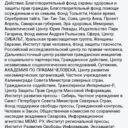
Действие, Благотворительный фонд охраны здоровья и
защиты прав граждан, Благотворительный фонд помощи
осужденным и их семьям, Фонд Тольятти, Новое время,
Серебряная тайга, Так-Так-Так, Сова, центр Анна, Проект
Апрель, Самарская губерния, Эра здоровья, Мемориал,
Аналитический Центр Юрия Левады, Издательство Парк
Гагарина, Фонд имени Андрея Рылькова, Сфера, Центр
СИБАЛЬТ, Уральская правозащитная группа, Женщины
Евразии, Институт прав человека, Фонд защиты гласности,
Российский исследовательский центр по правам человека,
Дальневосточный центр развития гражданских инициатив
и социального партнерства, Гражданское действие, Центр
независимых социологических исследований, Сутяжник,
АКАДЕМИЯ ПО ПРАВАМ ЧЕЛОВЕКА, Центр развития
некоммерческих организаций, Частное учреждение в
Калининграде Совета Министров северных стран,
Гражданское содействие, Трансперенси Интернешнл-Р,
Центр Защиты Прав Средств Массовой Информации,
Институт развития прессы - Сибирь, Частное учреждение в
Санкт-Петербурге Совета Министров Северных Стран,
Фонд поддержки свободы прессы, Гражданский контроль,
Человек и Закон, Общественная комиссия по сохранению
наследия академика Сахарова, Информационное
агентство МЕМО. РУ, Институт региональной прессы,
Институт Развития Свободы Информации, Экозащита!-