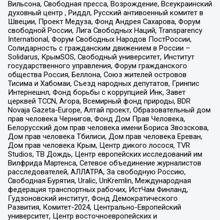
Вильсона, Свободная пресса, Возрождение, Всеукраинский
духовный центр , Риддл, Русский антивоенный комитет в
Швеции, Проект Медуза, Фонд Андрея Сахарова, Форум
свободной России, Лига Свободных Наций, Transparеncy
International, Форум Свободных Народов ПостРоссии,
Солидарность с гражданским движением в России –
Solidarus, КрымSOS, Свободный университет, Институт
государственного управления, Форум гражданского
общества Россия, Беллона, Союз жителей островов
Тисима и Хабомаи, Съезд народных депутатов, Гринпис
Интернешнл, Фонд борьбы с коррупцией Инк, Завет
церквей TCCN, Агора, Всемирный фонд природы, BDR
Novaja Gazeta-Europe, Алтай проект, Образовательный дом
прав человека Чернигов, Фонд Дом Прав Человека,
Белорусский дом прав человека имени Бориса Звозскова,
Дом прав человека Тбилиси, Дом прав человека Ереван,
Дом прав человека Крым, Центр дикого лосося, TVR
Studios, ТВ Дождь, Центр европейских исследований им
Вилфрида Мартенса, Сетевое объединение журналистов
расследователей, АЛЛАТРА, За свободную Россию,
Свободная Бурятия, Uralic, UnKremlin, Международная
федерация транспортных рабочих, ИстЧам Финланд,
Гудзоновский институт, Фонд Демократического
Развития, Комитет-2024, Центрально-Европейский
университет, Центр восточноевропейских и