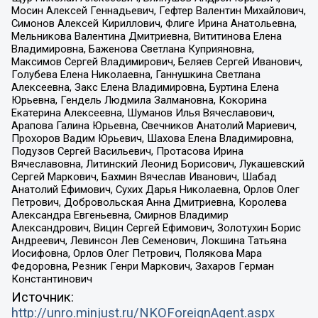
Мосин Алексей Геннадьевич, Гефтер Валентин Михайлович,
Симонов Алексей Кириллович, Флиге Ирина Анатольевна,
Мельникова Валентина Дмитриевна, Вититинова Елена
Владимировна, Баженова Светлана Куприяновна,
Максимов Сергей Владимирович, Беляев Сергей Иванович,
Голубева Елена Николаевна, Ганнушкина Светлана
Алексеевна, Закс Елена Владимировна, Буртина Елена
Юрьевна, Гендель Людмила Залмановна, Кокорина
Екатерина Алексеевна, Шуманов Илья Вячеславович,
Арапова Галина Юрьевна, Свечников Анатолий Мариевич,
Прохоров Вадим Юрьевич, Шахова Елена Владимировна,
Подузов Сергей Васильевич, Протасова Ирина
Вячеславовна, Литинский Леонид Борисович, Лукашевский
Сергей Маркович, Бахмин Вячеслав Иванович, Шабад
Анатолий Ефимович, Сухих Дарья Николаевна, Орлов Олег
Петрович, Добровольская Анна Дмитриевна, Королева
Александра Евгеньевна, Смирнов Владимир
Александрович, Вицин Сергей Ефимович, Золотухин Борис
Андреевич, Левинсон Лев Семенович, Локшина Татьяна
Иосифовна, Орлов Олег Петрович, Полякова Мара
Федоровна, Резник Генри Маркович, Захаров Герман
Константинович
Источник:
http://unro.minjust.ru/NKOForeignAgent.aspx