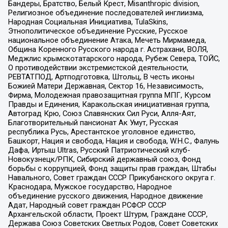
Бандеры, Братство, Белый Крест, Misanthropic division,
Религиозное объединение последователей инглиизма,
Народная Социальная Инициатива, TulaSkins,
Этнополитическое объединение Русские, Русское
национальное объединение Атака, Мечеть Мирмамеда,
Община Коренного Русского народа г. Астрахани, ВОЛЯ,
Меджлис крымскотатарского народа, Рубеж Севера, ТОЙС,
О противодействии экстремистской деятельности,
РЕВТАТПОД, Артподготовка, Штольц, В честь иконы
Божией Матери Державная, Сектор 16, Независимость,
Фирма, Молодежная правозащитная группа МПГ, Курсом
Правды и Единения, Каракольская инициативная группа,
Автоград Крю, Союз Славянских Сил Руси, Алля-Аят,
Благотворительный пансионат Ак Умут, Русская
республика Русь, Арестантское уголовное единство,
Башкорт, Нация и свобода, Нация и свобода, W.H.С., Фалунь
Дафа, Иртыш Ultras, Русский Патриотический клуб-
Новокузнецк/РПК, Сибирский державный союз, Фонд
борьбы с коррупцией, Фонд защиты прав граждан, Штабы
Навального, Совет граждан СССР Прикубанского округа г.
Краснодара, Мужское государство, Народное
объединение русского движения, Народное движение
Адат, Народный совет граждан РСФСР СССР
Архангельской области, Проект Штурм, Граждане СССР,
Держава Союз Советских Светлых Родов, Совет Советских