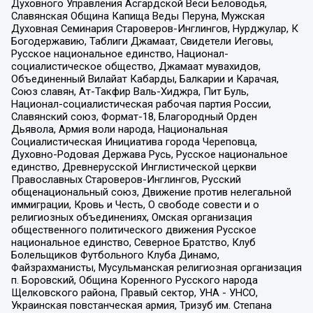
Духовного Управления Асгардской Веси Беловодья,
Славянская Община Капища Веды Перуна, Мужская
Духовная Семинария Староверов-Инглингов, Нурджулар, К
Богодержавию, Таблиги Джамаат, Свидетели Иеговы,
Русское национальное единство, Национал-
социалистическое общество, Джамаат мувахидов,
Объединенный Вилайат Кабарды, Балкарии и Карачая,
Союз славян, Ат-Такфир Валь-Хиджра, Пит Буль,
Национал-социалистическая рабочая партия России,
Славянский союз, Формат-18, Благородный Орден
Дьявола, Армия воли народа, Национальная
Социалистическая Инициатива города Череповца,
Духовно-Родовая Держава Русь, Русское национальное
единство, Древнерусской Инглистической церкви
Православных Староверов-Инглингов, Русский
общенациональный союз, Движение против нелегальной
иммиграции, Кровь и Честь, О свободе совести и о
религиозных объединениях, Омская организация
общественного политического движения Русское
национальное единство, Северное Братство, Клуб
Болельщиков Футбольного Клуба Динамо,
Файзрахманисты, Мусульманская религиозная организация
п. Боровский, Община Коренного Русского народа
Щелковского района, Правый сектор, УНА - УНСО,
Украинская повстанческая армия, Тризуб им. Степана