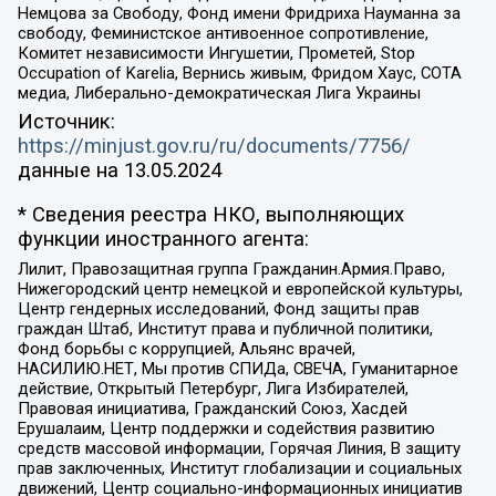
Немцова за Свободу, Фонд имени Фридриха Науманна за
свободу, Феминистское антивоенное сопротивление,
Комитет независимости Ингушетии, Прометей, Stop
Occupation of Karelia, Вернись живым, Фридом Хаус, СОТА
медиа, Либерально-демократическая Лига Украины
Источник:
https://minjust.gov.ru/ru/documents/7756/
данные на
13.05.2024
* Сведения реестра НКО, выполняющих
функции иностранного агента:
Лилит, Правозащитная группа Гражданин.Армия.Право,
Нижегородский центр немецкой и европейской культуры,
Центр гендерных исследований, Фонд защиты прав
граждан Штаб, Институт права и публичной политики,
Фонд борьбы с коррупцией, Альянс врачей,
НАСИЛИЮ.НЕТ, Мы против СПИДа, СВЕЧА, Гуманитарное
действие, Открытый Петербург, Лига Избирателей,
Правовая инициатива, Гражданский Союз, Хасдей
Ерушалаим, Центр поддержки и содействия развитию
средств массовой информации, Горячая Линия, В защиту
прав заключенных, Институт глобализации и социальных
движений, Центр социально-информационных инициатив