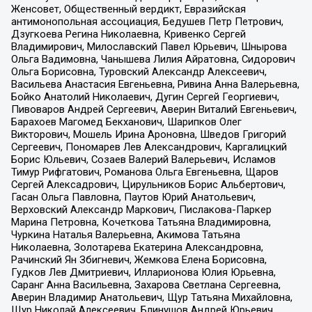
Женсовет, Общественный вердикт, Евразийская
антимонопольная ассоциация, Бедушев Петр Петрович,
Дзугкоева Регина Николаевна, Кривенко Сергей
Владимирович, Милославский Павел Юрьевич, Шнырова
Ольга Вадимовна, Чанышева Лилия Айратовна, Сидорович
Ольга Борисовна, Туровский Александр Алексеевич,
Васильева Анастасия Евгеньевна, Ривина Анна Валерьевна,
Бойко Анатолий Николаевич, Дугин Сергей Георгиевич,
Пивоваров Андрей Сергеевич, Аверин Виталий Евгеньевич,
Барахоев Магомед Бекханович, Шарипков Олег
Викторович, Мошель Ирина Ароновна, Шведов Григорий
Сергеевич, Пономарев Лев Александрович, Каргалицкий
Борис Юльевич, Созаев Валерий Валерьевич, Исламов
Тимур Рифгатович, Романова Ольга Евгеньевна, Щаров
Сергей Алексадрович, Цирульников Борис Альбертович,
Гасан Ольга Павловна, Паутов Юрий Анатольевич,
Верховский Александр Маркович, Пислакова-Паркер
Марина Петровна, Кочеткова Татьяна Владимировна,
Чуркина Наталья Валерьевна, Акимова Татьяна
Николаевна, Золотарева Екатерина Александровна,
Рачинский Ян Збигневич, Жемкова Елена Борисовна,
Гудков Лев Дмитриевич, Илларионова Юлия Юрьевна,
Саранг Анна Васильевна, Захарова Светлана Сергеевна,
Аверин Владимир Анатольевич, Щур Татьяна Михайловна,
Щур Николай Алексеевич, Блинушов Андрей Юрьевич,