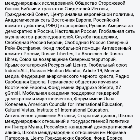
международных исследований, Общество Сторожевой
башни, Библии и трактатов Свидетелей Иеговы,
Гражданский Совет, Центр анализа европейской политики,
Академическая сеть Восточная Европа, Российский
комитет действия, РЭНД корпорейшн, Русская Америка за
демократию в России, Настоящая Россия, Глобальная сеть
журналистов-расследователей, Служба поддержки,
Свободная Россия Берлин, Свободная Россия Северный
Рейн-Вестфалия, Фонд глобальной помощи, Антивоенный
комитет России, Russie-Libertes, La Asocicion de Rusos
Libres, Союз за возвращение Северных территорий,
Крымскотатарский Ресурсный Центр, Глобальный союз
IndustriALL, Russian Election Monitor, Article 19, Мнение
медиа, Федерация анархического черного креста, Радио
Свободная Европа, Германское общество изучения
Восточной Европы, Фонд имени Фридриха Эберта, XZ
gGmbH, Мобильная академия поддержки гендерной
демократии и миротворчества, Форум имени Льва
Копелева, American Councils for International Education,
Cultural Vistas, Institute of International Education,
Антивоенное движение Антальи, Открытый диалог, Школа
международных отношений и государственной политики
им Питера Мунка, Российско-канадский демократический
альянс, Школа международных отношений им Нормана
Патерсона, Центр Гражданских Свобод, Фонд Бориса