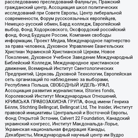
расследованию преследований Фалуньгун, Пражский
гражданский центр, Ассоциация школ политических
исследований при Совете Европы, Центр либеральной
современности, Форум русскоязычных европейцев,
Немецко-русский обмен, Бард колледж, Европейский
выбор, Фонд Ходорковского, Оксфордский российский
фонд, Фонд Будущее России, Компания свободы
информации, Проект Медиа, Международное партнерство
за права человека, Духовное Управление Евангельских
Христиан Украинской Христианской Церкви, Новое
Поколение, Духовное Учебное Заведение Международный
Библейский Колледж, Международное христианское
движение, Всемирный Институт Саентологических
Предприятий, Церковь Духовной Технологии, Европейская
сеть организаций по наблюдению за выборами,
Республика Польша, СВОБОДНЫЙ ИДЕЛЬ-УРАЛ,
Ассоциация развития журналистики, IStories fonds,
Королевский Институт Международных Отношений,
КРИМСЬКА ПРАВОЗАХИСНА ГРУПА, Фонд имени Генриха
Бёлля, Stichting Bellingcat, Bellingcat Ltd, The Insider, Институт
правовой инициативы Центральной и Восточной Европы,
Фонд Открытой Эстонии, Calvert 22 Foundation, Канадский
украинский конгресс, Институт Макдональда-Лорье,
Украинская национальная федерация Канады,
Декабристы, Международный научный центр им Вудро