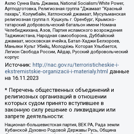
Ахлю Сунна Валь Джамаа, National Socialism/White Power,
Артподготовка, Религиозная группа “Джамаат “Красный
пахарь”, Колумбайн, Хатлонский джамаат, Мусульманская
религиозная группа п. Кушкуль г. Оренбург, Крымско-
татарский добровольческий батальон имени Номана
Челебиджихана, Азов, Партия исламского возрождения
Таджикистана, Народная самооборона, Дуббайский
джамаат, московская ячейка, Батал-Хаджи Белхороев,
Маньяки Культ Убийц, Молодёжь Которая Улыбается,
Легион Свобода России, Айдар, Русский добровольческий
корпус
Источник:
http://nac.gov.ru/terroristicheskie-i-
ekstremistskie-organizacii-i-materialy.html
данные
на
16.11.2023
* Перечень общественных объединений и
религиозных организаций в отношении
которых судом принято вступившее в
законную силу решение о ликвидации или
запрете деятельности:
Национал-большевистская партия, ВЕК РА, Рада земли
Кубанской Духовно Родовой Державы Русь, Община