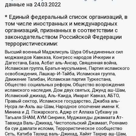
данные на
24.03.2022
* Единый федеральный список организаций, в
том числе иностранных и международных
организаций, признанных в соответствии с
законодательством Российской Федерации
террористическими:
Высший военный Маджлисуль Шура Объединенных сил
моджахедов Кавказа, Конгресс народов Ичкерии и
Дагестана, База, Асбат аль-Ансар, Священная война,
Исламская группа, Братья-мусульмане, Партия исламского
освобождения, Лашкар-И-Тайба, Исламская группа,
Движение Талибан, Исламская партия Туркестана,
Общество социальных реформ, Общество возрождения
исламского наследия, Дом двух святых, Джунд аш-Шам,
Исламский джихад, Аль-Каида, Имарат Кавказ, АБТО,
Правый сектор, Исламское государство, Джабха аль-
Нусра ли-Ахль аш-Шам, Народное ополчение имени К.
Минина и Д. Пожарского, Аджр от Аллаха Субхану уа
Тагьаля SHAM, АУМ Синрике, Муджахеды джамаата Ат-
Тавхида Валь-Джихад, Чистопольский Джамаат, Рохнамо
ба суи давлати исломи, Террористическое сообщество
Сеть, Катиба Таухид валь-Джихад, Хайят Тахрир аш-Шам,