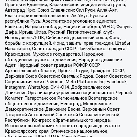
Правды и Единения, Каракольская инициативная группа,
Автоград Крю, Союз Славянских Сил Руси, Алля-Аят,
Благотворительный пансионат Ак Умут, Русская
республика Русь, Арестантское уголовное единство,
Башкорт, Нация и свобода, Нация и свобода, W.H.С., Фалунь
Дафа, Иртыш Ultras, Русский Патриотический клуб-
Новокузнецк/РПК, Сибирский державный союз, Фонд
борьбы с коррупцией, Фонд защиты прав граждан, Штабы
Навального, Совет граждан СССР Прикубанского округа г.
Краснодара, Мужское государство, Народное
объединение русского движения, Народное движение
Адат, Народный совет граждан РСФСР СССР
Архангельской области, Проект Штурм, Граждане СССР,
Держава Союз Советских Светлых Родов, Совет Советских
Социалистических Районов, Meta Platforms Inc, Facebook,
Instagram, WhatsApp, СИЧ-С14, Добровольческое
Движение Организации украинских националистов, Черный
Комитет, Татарстанское Региональное Всетатарское
общественное движение, Невоград, Молодежное
Демократическое Движение Весна, Верховный Совет
Татарской Автономной Советской Социалистической
Республики, Конгресс ойрат-калмыцкого народа,
Исполнительный комитет совета народных депутатов
Красноярского края, Этническое национальное
объединение, ЛГБТ, Я.МЫ Сергей Фургал