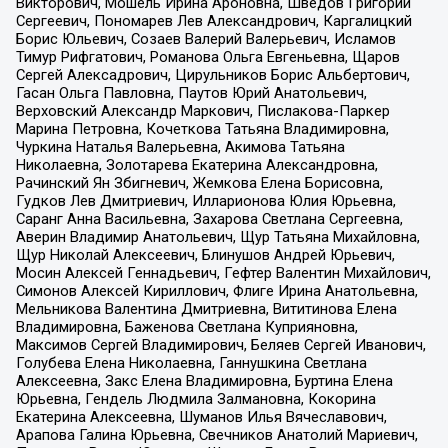
Викторович, Мошель Ирина Ароновна, Шведов Григорий
Сергеевич, Пономарев Лев Александрович, Каргалицкий
Борис Юльевич, Созаев Валерий Валерьевич, Исламов
Тимур Рифгатович, Романова Ольга Евгеньевна, Щаров
Сергей Алексадрович, Цирульников Борис Альбертович,
Гасан Ольга Павловна, Паутов Юрий Анатольевич,
Верховский Александр Маркович, Пислакова-Паркер
Марина Петровна, Кочеткова Татьяна Владимировна,
Чуркина Наталья Валерьевна, Акимова Татьяна
Николаевна, Золотарева Екатерина Александровна,
Рачинский Ян Збигневич, Жемкова Елена Борисовна,
Гудков Лев Дмитриевич, Илларионова Юлия Юрьевна,
Саранг Анна Васильевна, Захарова Светлана Сергеевна,
Аверин Владимир Анатольевич, Щур Татьяна Михайловна,
Щур Николай Алексеевич, Блинушов Андрей Юрьевич,
Мосин Алексей Геннадьевич, Гефтер Валентин Михайлович,
Симонов Алексей Кириллович, Флиге Ирина Анатольевна,
Мельникова Валентина Дмитриевна, Вититинова Елена
Владимировна, Баженова Светлана Куприяновна,
Максимов Сергей Владимирович, Беляев Сергей Иванович,
Голубева Елена Николаевна, Ганнушкина Светлана
Алексеевна, Закс Елена Владимировна, Буртина Елена
Юрьевна, Гендель Людмила Залмановна, Кокорина
Екатерина Алексеевна, Шуманов Илья Вячеславович,
Арапова Галина Юрьевна, Свечников Анатолий Мариевич,