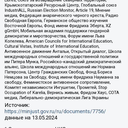
Крымскотатарский Ресурсный Центр, Глобальный союз
IndustriALL, Russian Election Monitor, Article 19, Мнение
медиа, Федерация анархического черного креста, Радио
Свободная Европа, Германское общество изучения
Восточной Европы, Фонд имени Фридриха Эберта, XZ
gGmbH, Мобильная академия поддержки гендерной
демократии и миротворчества, Форум имени Льва
Копелева, American Councils for International Education,
Cultural Vistas, Institute of International Education,
Антивоенное движение Антальи, Открытый диалог, Школа
международных отношений и государственной политики
им Питера Мунка, Российско-канадский демократический
альянс, Школа международных отношений им Нормана
Патерсона, Центр Гражданских Свобод, Фонд Бориса
Немцова за Свободу, Фонд имени Фридриха Науманна за
свободу, Феминистское антивоенное сопротивление,
Комитет независимости Ингушетии, Прометей, Stop
Occupation of Karelia, Вернись живым, Фридом Хаус, СОТА
медиа, Либерально-демократическая Лига Украины
Источник:
https://minjust.gov.ru/ru/documents/7756/
данные на
13.05.2024