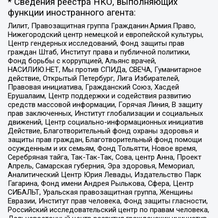
* Сведения реестра НКО, выполняющих
функции иностранного агента:
Лилит, Правозащитная группа Гражданин.Армия.Право,
Нижегородский центр немецкой и европейской культуры,
Центр гендерных исследований, Фонд защиты прав
граждан Штаб, Институт права и публичной политики,
Фонд борьбы с коррупцией, Альянс врачей,
НАСИЛИЮ.НЕТ, Мы против СПИДа, СВЕЧА, Гуманитарное
действие, Открытый Петербург, Лига Избирателей,
Правовая инициатива, Гражданский Союз, Хасдей
Ерушалаим, Центр поддержки и содействия развитию
средств массовой информации, Горячая Линия, В защиту
прав заключенных, Институт глобализации и социальных
движений, Центр социально-информационных инициатив
Действие, Благотворительный фонд охраны здоровья и
защиты прав граждан, Благотворительный фонд помощи
осужденным и их семьям, Фонд Тольятти, Новое время,
Серебряная тайга, Так-Так-Так, Сова, центр Анна, Проект
Апрель, Самарская губерния, Эра здоровья, Мемориал,
Аналитический Центр Юрия Левады, Издательство Парк
Гагарина, Фонд имени Андрея Рылькова, Сфера, Центр
СИБАЛЬТ, Уральская правозащитная группа, Женщины
Евразии, Институт прав человека, Фонд защиты гласности,
Российский исследовательский центр по правам человека,