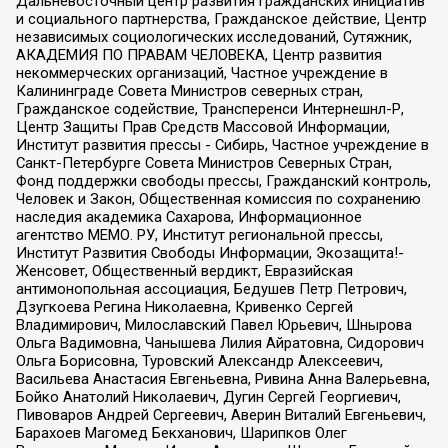
Дальневосточный центр развития гражданских инициатив
и социального партнерства, Гражданское действие, Центр
независимых социологических исследований, Сутяжник,
АКАДЕМИЯ ПО ПРАВАМ ЧЕЛОВЕКА, Центр развития
некоммерческих организаций, Частное учреждение в
Калининграде Совета Министров северных стран,
Гражданское содействие, Трансперенси Интернешнл-Р,
Центр Защиты Прав Средств Массовой Информации,
Институт развития прессы - Сибирь, Частное учреждение в
Санкт-Петербурге Совета Министров Северных Стран,
Фонд поддержки свободы прессы, Гражданский контроль,
Человек и Закон, Общественная комиссия по сохранению
наследия академика Сахарова, Информационное
агентство МЕМО. РУ, Институт региональной прессы,
Институт Развития Свободы Информации, Экозащита!-
Женсовет, Общественный вердикт, Евразийская
антимонопольная ассоциация, Бедушев Петр Петрович,
Дзугкоева Регина Николаевна, Кривенко Сергей
Владимирович, Милославский Павел Юрьевич, Шнырова
Ольга Вадимовна, Чанышева Лилия Айратовна, Сидорович
Ольга Борисовна, Туровский Александр Алексеевич,
Васильева Анастасия Евгеньевна, Ривина Анна Валерьевна,
Бойко Анатолий Николаевич, Дугин Сергей Георгиевич,
Пивоваров Андрей Сергеевич, Аверин Виталий Евгеньевич,
Барахоев Магомед Бекханович, Шарипков Олег