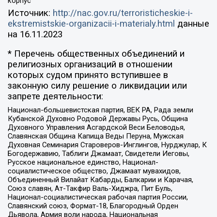
корпус
Источник:
http://nac.gov.ru/terroristicheskie-i-
ekstremistskie-organizacii-i-materialy.html
данные
на
16.11.2023
* Перечень общественных объединений и
религиозных организаций в отношении
которых судом принято вступившее в
законную силу решение о ликвидации или
запрете деятельности:
Национал-большевистская партия, ВЕК РА, Рада земли
Кубанской Духовно Родовой Державы Русь, Община
Духовного Управления Асгардской Веси Беловодья,
Славянская Община Капища Веды Перуна, Мужская
Духовная Семинария Староверов-Инглингов, Нурджулар, К
Богодержавию, Таблиги Джамаат, Свидетели Иеговы,
Русское национальное единство, Национал-
социалистическое общество, Джамаат мувахидов,
Объединенный Вилайат Кабарды, Балкарии и Карачая,
Союз славян, Ат-Такфир Валь-Хиджра, Пит Буль,
Национал-социалистическая рабочая партия России,
Славянский союз, Формат-18, Благородный Орден
Дьявола, Армия воли народа, Национальная