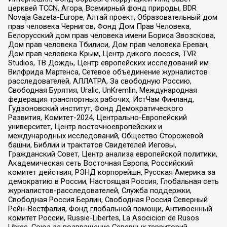
церквей TCCN, Агора, Всемирный фонд природы, BDR
Novaja Gazeta-Europe, Алтай проект, Образовательный дом
прав человека Чернигов, Фонд Дом Прав Человека,
Белорусский дом прав человека имени Бориса Звозскова,
Дом прав человека Тбилиси, Дом прав человека Ереван,
Дом прав человека Крым, Центр дикого лосося, TVR
Studios, ТВ Дождь, Центр европейских исследований им
Вилфрида Мартенса, Сетевое объединение журналистов
расследователей, АЛЛАТРА, За свободную Россию,
Свободная Бурятия, Uralic, UnKremlin, Международная
федерация транспортных рабочих, ИстЧам Финланд,
Гудзоновский институт, Фонд Демократического
Развития, Комитет-2024, Центрально-Европейский
университет, Центр восточноевропейских и
международных исследований, Общество Сторожевой
башни, Библии и трактатов Свидетелей Иеговы,
Гражданский Совет, Центр анализа европейской политики,
Академическая сеть Восточная Европа, Российский
комитет действия, РЭНД корпорейшн, Русская Америка за
демократию в России, Настоящая Россия, Глобальная сеть
журналистов-расследователей, Служба поддержки,
Свободная Россия Берлин, Свободная Россия Северный
Рейн-Вестфалия, Фонд глобальной помощи, Антивоенный
комитет России, Russie-Libertes, La Asocicion de Rusos
Libres, Союз за возвращение Северных территорий,