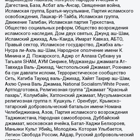
Дагестана, База, Асбат аль-Ансар, Священная война,
Исламская группа, Братья-мусульмане, Партия исламского
освобождения, Лашкар-И-Тайба, Исламская группа,
Движение Талибан, Исламская партия Туркестана,
Общество социальных реформ, Общество возрождения
исламского наследия, Дом двух святых, Джунд аш-Шам,
Исламский джихад, Аль-Каида, Имарат Кавказ, АБТО,
Правый сектор, Исламское государство, Джабха аль-
Нусра ли-Ахль аш-Шам, Народное ополчение имени К.
Минина и Д. Пожарского, Аджр от Аллаха Субхану уа
Тагьаля SHAM, АУМ Синрике, Муджахеды джамаата Ат-
Тавхида Валь-Джихад, Чистопольский Джамаат, Рохнамо
ба суи давлати исломи, Террористическое сообщество
Сеть, Катиба Таухид валь-Джихад, Хайят Тахрир аш-Шам,
Ахлю Сунна Валь Джамаа, National Socialism/White Power,
Артподготовка, Религиозная группа “Джамаат “Красный
пахарь”, Колумбайн, Хатлонский джамаат, Мусульманская
религиозная группа п. Кушкуль г. Оренбург, Крымско-
татарский добровольческий батальон имени Номана
Челебиджихана, Азов, Партия исламского возрождения
Таджикистана, Народная самооборона, Дуббайский
джамаат, московская ячейка, Батал-Хаджи Белхороев,
Маньяки Культ Убийц, Молодёжь Которая Улыбается,
Легион Свобода России, Айдар, Русский добровольческий