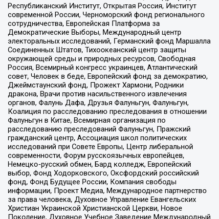
Республиканский Институт, Открытая Россия, Институт
современной России, Черноморский фонд регионального
сотрудничества, Европейская Платформа за
Демократические Выборы, Международный центр
электоральных исследований, Германский фонд Маршалла
Соединенных Штатов, Тихоокеанский центр защиты
окружающей среды и природных ресурсов, Свободная
Россия, Всемирный конгресс украинцев, Атлантический
совет, Человек в беде, Европейский фонд за демократию,
Джеймстаунский фонд, Прожект Хармони, Родники
дракона, Врачи против насильственного извлечения
органов, Фалунь Дафа, Друзья Фалуньгун, Фалуньгун,
Коалиция по расследованию преследования в отношении
Фалуньгун в Китае, Всемирная организация по
расследованию преследований Фалуньгун, Пражский
гражданский центр, Ассоциация школ политических
исследований при Совете Европы, Центр либеральной
современности, Форум русскоязычных европейцев,
Немецко-русский обмен, Бард колледж, Европейский
выбор, Фонд Ходорковского, Оксфордский российский
фонд, Фонд Будущее России, Компания свободы
информации, Проект Медиа, Международное партнерство
за права человека, Духовное Управление Евангельских
Христиан Украинской Христианской Церкви, Новое
Поколение, Духовное Учебное Заведение Международный