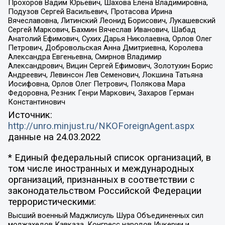
Прохоров Вадим Юрьевич, Шахова Елена Владимировна,
Подузов Сергей Васильевич, Протасова Ирина
Вячеславовна, Литинский Леонид Борисович, Лукашевский
Сергей Маркович, Бахмин Вячеслав Иванович, Шабад
Анатолий Ефимович, Сухих Дарья Николаевна, Орлов Олег
Петрович, Добровольская Анна Дмитриевна, Королева
Александра Евгеньевна, Смирнов Владимир
Александрович, Вицин Сергей Ефимович, Золотухин Борис
Андреевич, Левинсон Лев Семенович, Локшина Татьяна
Иосифовна, Орлов Олег Петрович, Полякова Мара
Федоровна, Резник Генри Маркович, Захаров Герман
Константинович
Источник:
http://unro.minjust.ru/NKOForeignAgent.aspx
данные на
24.03.2022
* Единый федеральный список организаций, в
том числе иностранных и международных
организаций, признанных в соответствии с
законодательством Российской Федерации
террористическими:
Высший военный Маджлисуль Шура Объединенных сил
моджахедов Кавказа, Конгресс народов Ичкерии и