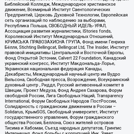
Библейский Колледж, Международное христианское
движение, Всемирный Институт Саентологических
Предприятий, Церковь Духовной Технологии, Европейская
сеть организаций по наблюдению за выборами,
Республика Польша, СВОБОДНЫЙ ИДЕЛЬ-УРАЛ,
Ассоциация развития журналистики, IStories fonds,
Королевский Институт Международных Отношений,
КРИМСЬКА ПРАВОЗАХИСНА ГРУПА, Фонд имени Генриха
Бёлля, Stichting Bellingcat, Bellingcat Ltd, The Insider, Институт
правовой инициативы Центральной и Восточной Европы,
Фонд Открытой Эстонии, Calvert 22 Foundation, Канадский
украинский конгресс, Институт Макдональда-Лорье,
Украинская национальная федерация Канады,
Декабристы, Международный научный центр им Вудро
Вильсона, Свободная пресса, Возрождение, Всеукраинский
духовный центр , Риддл, Русский антивоенный комитет в
Швеции, Проект Медуза, Фонд Андрея Сахарова, Форум
свободной России, Лига Свободных Наций, Transparеncy
International, Форум Свободных Народов ПостРоссии,
Солидарность с гражданским движением в России –
Solidarus, КрымSOS, Свободный университет, Институт
государственного управления, Форум гражданского
общества Россия, Беллона, Союз жителей островов
Тисима и Хабомаи, Съезд народных депутатов, Гринпис
Интернешнл, Фонд борьбы с коррупцией Инк, Завет