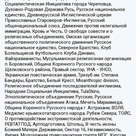
Социалистическая Инициатива города Череповца,
Духовно-Родовая Держава Русь, Русское национальное
единство, Древнерусской Инглистической церкви
Православных Староверов-Инглингов, Русский
общенациональный союз, Движение против нелегальной
иммиграции, Кровь и Честь, О свободе совести и о
религиозных объединениях, Омская организация
общественного политического движения Русское
национальное единство, Северное Братство, Клуб
Болельщиков Футбольного Клуба Динамо,
Файзрахманисты, Мусульманская религиозная организация
п. Боровский, Община Коренного Русского народа
Щелковского района, Правый сектор, УНА - УНСО,
Украинская повстанческая армия, Тризуб им. Степана
Бандеры, Братство, Белый Крест, Misanthropic division,
Религиозное объединение последователей инглиизма,
Народная Социальная Инициатива, TulaSkins,
Этнополитическое объединение Русские, Русское
национальное объединение Атака, Мечеть Мирмамеда,
Община Коренного Русского народа г. Астрахани, ВОЛЯ,
Меджлис крымскотатарского народа, Рубеж Севера, ТОЙС,
О противодействии экстремистской деятельности,
РЕВТАТПОД, Артподготовка, Штольц, В честь иконы
Божией Матери Державная, Сектор 16, Независимость,
Фирма, Молодежная правозащитная группа МПГ, Курсом