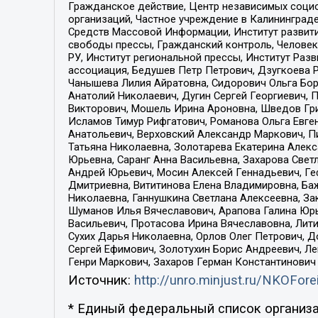
Гражданское действие, Центр независимых соци
организаций, Частное учреждение в Калининград
Средств Массовой Информации, Институт развити
свободы прессы, Гражданский контроль, Человек
РУ, Институт региональной прессы, Институт Ра
ассоциация, Бедушев Петр Петрович, Дзугкоева 
Чанышева Лилия Айратовна, Сидорович Ольга Бори
Анатолий Николаевич, Дугин Сергей Георгиевич, 
Викторович, Мошель Ирина Ароновна, Шведов Гри
Исламов Тимур Рифгатович, Романова Ольга Евге
Анатольевич, Верховский Александр Маркович, П
Татьяна Николаевна, Золотарева Екатерина Алек
Юрьевна, Саранг Анна Васильевна, Захарова Свет
Андрей Юрьевич, Мосин Алексей Геннадьевич, Ге
Дмитриевна, Вититинова Елена Владимировна, Ба
Николаевна, Ганнушкина Светлана Алексеевна, За
Шуманов Илья Вячеславович, Арапова Галина Юрь
Васильевич, Протасова Ирина Вячеславовна, Лит
Сухих Дарья Николаевна, Орлов Олег Петрович, 
Сергей Ефимович, Золотухин Борис Андреевич, Л
Генри Маркович, Захаров Герман Константинович
Источник:
http://unro.minjust.ru/NKOFore
* Единый федеральный список организа