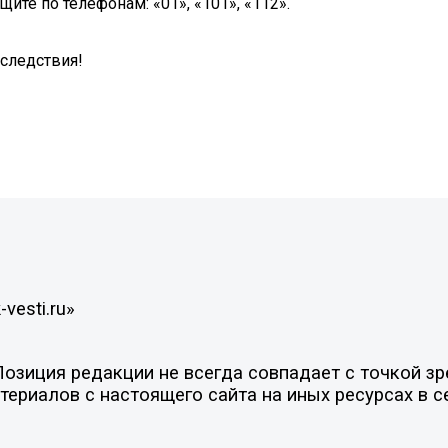
те по телефонам: «01», «101», «112».
оследствия!
vesti.ru»
зиция редакции не всегда совпадает с точкой зре
ериалов с настоящего сайта на иных ресурсах в с