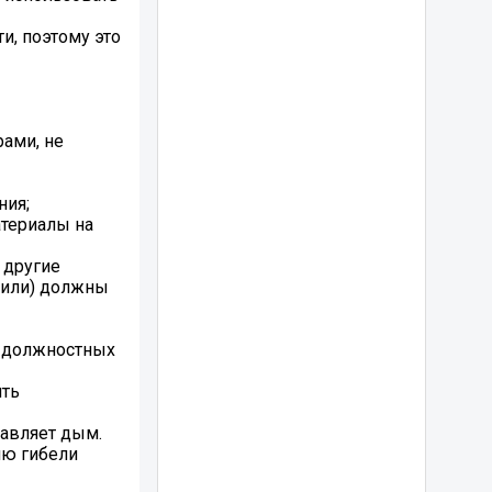
и, поэтому это
рами, не
ния;
атериалы на
 другие
(или) должны
, должностных
ить
тавляет дым.
ию гибели