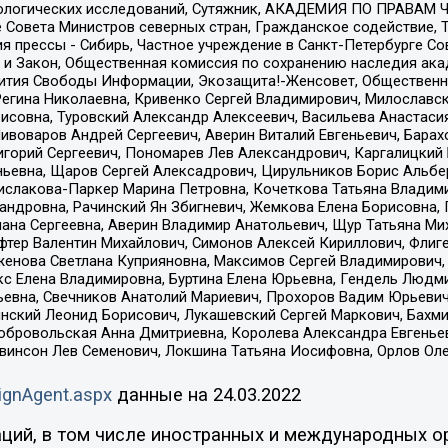
ологических исследований, Сутяжник, АКАДЕМИЯ ПО ПРАВАМ Ч
е Совета Министров северных стран, Гражданское содействие,
я прессы - Сибирь, Частное учреждение в Санкт-Петербурге С
 и Закон, Общественная комиссия по сохранению наследия ак
звития Свободы Информации, Экозащита!-Женсовет, Общественн
Регина Николаевна, Кривенко Сергей Владимирович, Милославс
совна, Туровский Александр Алексеевич, Васильева Анастасия
Пивоваров Андрей Сергеевич, Аверин Виталий Евгеньевич, Бара
горий Сергеевич, Пономарев Лев Александрович, Каргалицкий 
ньевна, Щаров Сергей Алексадрович, Цирульников Борис Альбер
ислакова-Паркер Марина Петровна, Кочеткова Татьяна Владими
сандровна, Рачинский Ян Збигневич, Жемкова Елена Борисовна,
лана Сергеевна, Аверин Владимир Анатольевич, Щур Татьяна М
фтер Валентин Михайлович, Симонов Алексей Кириллович, Флиг
женова Светлана Куприяновна, Максимов Сергей Владимирович, 
кс Елена Владимировна, Буртина Елена Юрьевна, Гендель Людм
евна, Свечников Анатолий Мариевич, Прохоров Вадим Юрьевич
инский Леонид Борисович, Лукашевский Сергей Маркович, Бахм
Добровольская Анна Дмитриевна, Королева Александра Евгенье
евинсон Лев Семенович, Локшина Татьяна Иосифовна, Орлов Ол
ignAgent.aspx
данные на
24.03.2022
ций, в том числе иностранных и международных ор