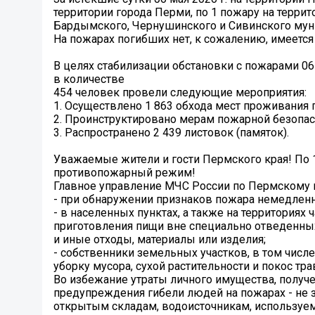
территории города Перми, по 1 пожару на терри
Бардымского, Чернушинского и Сивинского мун
На пожарах погибших нет, к сожалению, имеетс
В целях стабилизации обстановки с пожарами 06
в количестве
454 человек провели следующие мероприятия:
1. Осуществлено 1 863 обхода мест проживания 
2. Проинструктировано мерам пожарной безопасн
3. Распространено 2 439 листовок (памяток).
Уважаемые жители и гости Пермского края! По 
противопожарный режим!
Главное управление МЧС России по Пермскому 
- при обнаружении признаков пожара немедленно
- в населенных пунктах, а также на территория
приготовления пищи вне специально отведенных 
и иные отходы, материалы или изделия;
- собственники земельных участков, в том чис
уборку мусора, сухой растительности и покос тра
Во избежание утраты личного имущества, получе
предупреждения гибели людей на пожарах - не 
открытым складам, водоисточникам, используе