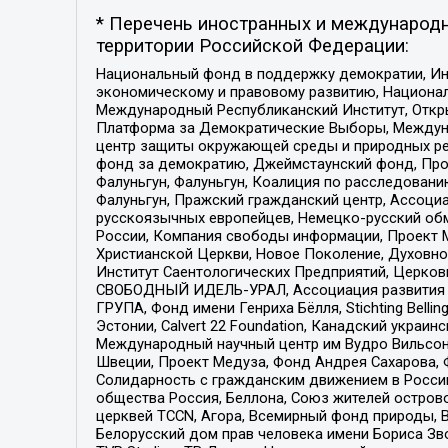
* Перечень иностранных и международн
территории Российской Федерации:
Национальный фонд в поддержку демократии, Ин
экономическому и правовому развитию, Национ
Международный Республиканский Институт, Откры
Платформа за Демократические Выборы, Междуна
центр защиты окружающей среды и природных ресу
фонд за демократию, Джеймстаунский фонд, Прож
Фалуньгун, Фалуньгун, Коалиция по расследован
Фалуньгун, Пражский гражданский центр, Ассоци
русскоязычных европейцев, Немецко-русский об
России, Компания свободы информации, Проект М
Христианской Церкви, Новое Поколение, Духовн
Институт Саентологических Предприятий, Церков
СВОБОДНЫЙ ИДЕЛЬ-УРАЛ, Ассоциация развития ж
ГРУПА, Фонд имени Генриха Бёлля, Stichting Bellin
Эстонии, Calvert 22 Foundation, Канадский укра
Международный научный центр им Вудро Вильсона
Швеции, Проект Медуза, Фонд Андрея Сахарова, Ф
Солидарность с гражданским движением в России 
общества Россия, Беллона, Союз жителей острово
церквей TCCN, Агора, Всемирный фонд природы, B
Белорусский дом прав человека имени Бориса Зво