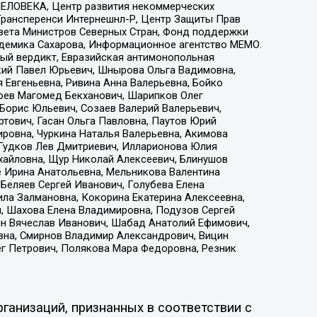
ЕЛОВЕКА, Центр развития некоммерческих
 Трансперенси Интернешнл-Р, Центр Защиты Прав
овета Министров Северных Стран, Фонд поддержки
адемика Сахарова, Информационное агентство МЕМО.
ый вердикт, Евразийская антимонопольная
кий Павел Юрьевич, Шнырова Ольга Вадимовна,
 Евгеньевна, Ривина Анна Валерьевна, Бойко
хоев Магомед Бекханович, Шарипков Олег
Борис Юльевич, Созаев Валерий Валерьевич,
тович, Гасан Ольга Павловна, Паутов Юрий
ровна, Чуркина Наталья Валерьевна, Акимова
 Гудков Лев Дмитриевич, Илларионова Юлия
ихайловна, Щур Николай Алексеевич, Блинушов
е Ирина Анатольевна, Мельникова Валентина
Беляев Сергей Иванович, Голубева Елена
ила Залмановна, Кокорина Екатерина Алексеевна,
, Шахова Елена Владимировна, Подузов Сергей
ин Вячеслав Иванович, Шабад Анатолий Ефимович,
вна, Смирнов Владимир Александрович, Вицин
ег Петрович, Полякова Мара Федоровна, Резник
ганизаций, признанных в соответствии с