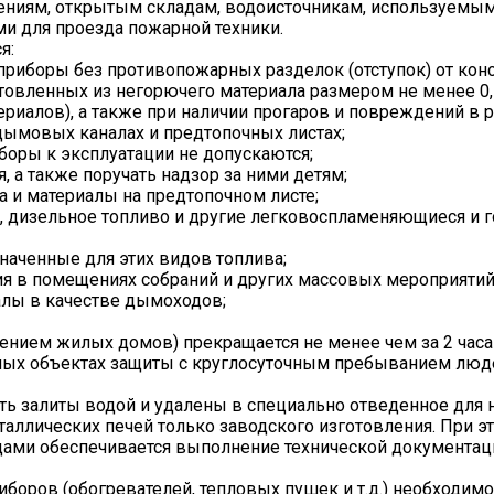
ениям, открытым складам, водоисточникам, используемым
 для проезда пожарной техники.
я:
 приборы без противопожарных разделок (отступок) от кон
товленных из негорючего материала размером не менее 0,5
ериалов), а также при наличии прогаров и повреждений в р
дымовых каналах и предтопочных листах;
боры к эксплуатации не допускаются;
я, а также поручать надзор за ними детям;
а и материалы на предтопочном листе;
н, дизельное топливо и другие легковоспламеняющиеся и 
значенные для этих видов топлива;
ия в помещениях собраний и других массовых мероприятий
алы в качестве дымоходов;
чением жилых домов) прекращается не менее чем за 2 часа
имых объектах защиты с круглосуточным пребыванием люд
ь залиты водой и удалены в специально отведенное для н
таллических печей только заводского изготовления. При э
цами обеспечивается выполнение технической документац
боров (обогревателей, тепловых пушек и т.д.) необходим