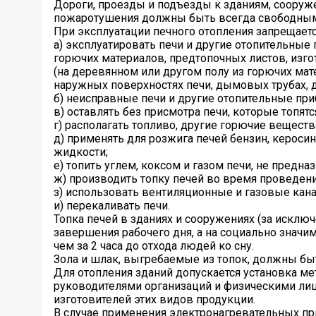
Дороги, проезды и подъезды к зданиям, сооруж
пожаротушения должны быть всегда свободными
При эксплуатации печного отопления запрещаетс
а) эксплуатировать печи и другие отопительные
горючих материалов, предтопочных листов, изго
(на деревянном или другом полу из горючих мат
наружных поверхностях печи, дымовых трубах, 
б) неисправные печи и другие отопительные при
в) оставлять без присмотра печи, которые топятс
г) располагать топливо, другие горючие веществ
д) применять для розжига печей бензин, кероси
жидкости;
е) топить углем, коксом и газом печи, не предна
ж) производить топку печей во время проведен
з) использовать вентиляционные и газовые кан
и) перекаливать печи.
Топка печей в зданиях и сооружениях (за исклю
завершения рабочего дня, а на социально знач
чем за 2 часа до отхода людей ко сну.
Зола и шлак, выгребаемые из топок, должны быт
Для отопления зданий допускается установка ме
руководителями организаций и физическими ли
изготовителей этих видов продукции.
В случае применения электронагревательных при