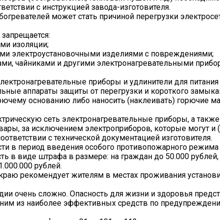
ветствии с инструкцией завода-изготовителя.
огревателей может стать причиной перегрузки электросет
 запрещается:
ми изоляции;
гими электроустановочными изделиями с повреждениями;
ками, чайниками и другими электронагревательными прибо
электронагревательные приборы и удлинители для питания
льные аппараты защиты от перегрузки и короткого замыка
рючему основанию либо наносить (наклеивать) горючие м
ктрическую сеть электронагревательные приборы, а также
ары, за исключением электроприборов, которые могут и 
оответствии с технической документацией изготовителя.
сти в период введения особого противопожарного режима
ь в виде штрафа в размере: на граждан до 50.000 рублей
.000.000 рублей.
краю рекомендует жителям в местах проживания установ
дии очень сложно. Опасность для жизни и здоровья предс
ним из наиболее эффективных средств по предупрежден