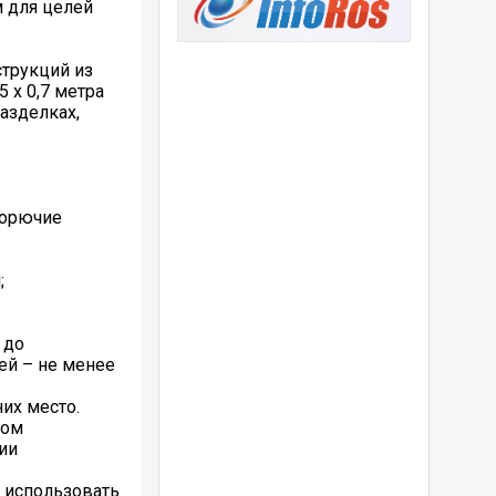
 для целей
струкций из
 x 0,7 метра
азделках,
горючие
;
 до
ей – не менее
их место.
том
ии
о использовать