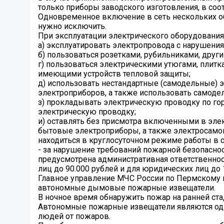
только приборы заводского изготовления, в соот
Одновременное включение в сеть нескольких об
нужно исключить.
При эксплуатации электрического оборудования
а) эксплуатировать электропровода с нарушения
б) пользоваться розетками, рубильниками, дру
г) пользоваться электрическими утюгами, плит
имеющими устройств тепловой защиты;
д) использовать нестандартные (самодельные) 
электроприборов, а также использовать самоде
з) прокладывать электрическую проводку по го
электрическую проводку;
и) оставлять без присмотра включенными в эле
бытовые электроприборы, а также электросамов
находиться в круглосуточном режиме работы в с
- за нарушение требований пожарной безопасно
предусмотрена административная ответственност
лиц до 90.000 рублей и для юридических лиц до 1
Главное управление МЧС России по Пермскому 
автономные дымовые пожарные извещатели.
В ночное время обнаружить пожар на ранней ста
Автономные пожарные извещатели являются од
людей от пожаров.