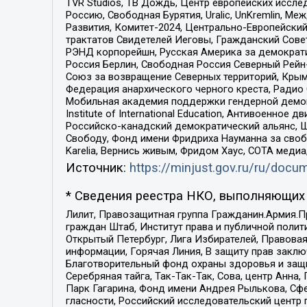
TVR Studios, ТВ Дождь, Центр европейских иссл
Россию, Свободная Бурятия, Uralic, UnKremlin, 
Развития, Комитет-2024, Центрально-Европейски
трактатов Свидетелей Иеговы, Гражданский Совет
РЭНД корпорейшн, Русская Америка за демократи
Россия Берлин, Свободная Россия Северный Рейн-В
Союз за возвращение Северных территорий, Крымско
Федерация анархического черного креста, Радио
Мобильная академия поддержки гендерной демократи
Institute of International Education, Антивоенн
Российско-канадский демократический альянс, 
Свободу, Фонд имени Фридриха Науманна за свобо
Karelia, Вернись живым, Фридом Хаус, СОТА меди
Источник:
https://minjust.gov.ru/ru/doc
* Сведения реестра НКО, выполняющих 
Лилит, Правозащитная группа Гражданин.Армия.П
граждан Штаб, Институт права и публичной поли
Открытый Петербург, Лига Избирателей, Правова
информации, Горячая Линия, В защиту прав закл
Благотворительный фонд охраны здоровья и защи
Серебряная тайга, Так-Так-Так, Сова, центр Анн
Парк Гагарина, Фонд имени Андрея Рылькова, Сф
гласности, Российский исследовательский центр 