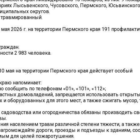
ториях Лысьвенского, Чусовского, Пермского, Юсьвинского
иципальных округов.
я травмированный.
 мая 2026 г. на территории Пермского края 191 профилакти
граждан.
ости 2 983 человека.
10 мая на территории Пермского края действует особый
краю напоминает:
 сообщить по телефонам «01», «101», «112»;
х частных домовладений, запрещается использовать открыты
и оборудованных для этого мест, а также сжигать мусор, 
ле садоводства или огородничества обязаны производить 
вы.
ния населением травм различной степени тяжести, а также
загромождайте дороги, проезды и подъезды к зданиям, со
мым для целей пожаротушения.