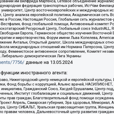
едований им Вилфрида Мартенса, Сетевое объединение журнали
Международная федерация транспортных рабочих, ИстЧам Финлан
й университет, Центр восточноевропейских и международных и
, Центр анализа европейской политики, Академическая сеть Во
ю в России, Настоящая Россия, Глобальная сеть журналистов
естфалия, Фонд глобальной помощи, Антивоенный комитет России,
татарский Ресурсный Центр, Глобальный союз IndustriALL, Russi
 Свободная Европа, Германское общество изучения Восточной 
и и миротворчества, Форум имени Льва Копелева, American Counci
ое движение Антальи, Открытый диалог, Школа международных отн
Школа международных отношений им Нормана Патерсона, Центр
ду, Феминистское антивоенное сопротивление, Комитет независ
а, Либерально-демократическая Лига Украины
uments/7756/
данные на
13.05.2024
функции иностранного агента:
раво, Нижегородский центр немецкой и европейской культуры,
тики, Фонд борьбы с коррупцией, Альянс врачей, НАСИЛИЮ.НЕТ,
я инициатива, Гражданский Союз, Хасдей Ерушалаим, Центр по
юченных, Институт глобализации и социальных движений, Цент
ты прав граждан, Благотворительный фонд помощи осужденным
а, Проект Апрель, Самарская губерния, Эра здоровья, Мемориал
ера, Центр СИБАЛЬТ, Уральская правозащитная группа, Женщины
по правам человека, Дальневосточный центр развития гражданс