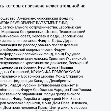
ть которых признана нежелательной на
общество, Американо-российский фонд по
 MEDIA DEVELOPMENT INVESTMENT FUND,
 регионального сотрудничества, Европейская
 Маршалла Соединенных Штатов, Тихоокеанский
нтический совет, Человек в беде, Европейский
 извлечения органов, Фалунь Дафа, Друзья
рганизация по расследованию преследований
тр либеральной современности, Форум
 Оксфордский российский фонд, Фонд Будущее
е Управление Евангельских Христиан Украинской
еждународное христианское движение, Всемирный
людению за выборами, Республика Польша,
народных Отношений, КРИМСЬКА ПРАВОЗАХИСНА
ы Центральной и Восточной Европы, Фонд Открытой
иональная федерация Канады, Декабристы,
тр , Риддл, Русский антивоенный комитет в
nternational, Форум Свободных Народов ПостРоссии,
дарственного управления, Форум гражданского
рнешнл, Фонд борьбы с коррупцией Инк, Завет
прав человека Чернигов, Фонд Дом Прав Человека,
н, Дом прав человека Крым, Центр дикого лосося,