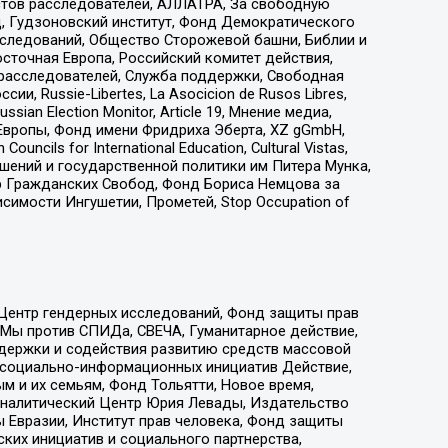
стов расследователей, АЛЛАТРА, За свободную
д, Гудзоновский институт, Фонд Демократического
сследований, Общество Сторожевой башни, Библии и
сточная Европа, Российский комитет действия,
-расследователей, Служба поддержки, Свободная
 Russie-Libertes, La Asocicion de Rusos Libres,
an Election Monitor, Article 19, Мнение медиа,
Европы, Фонд имени Фридриха Эберта, XZ gGmbH,
ls for International Education, Cultural Vistas,
ошений и государственной политики им Питера Мунка,
 Гражданских Свобод, Фонд Бориса Немцова за
имости Ингушетии, Прометей, Stop Occupation of
 Центр гендерных исследований, Фонд защиты прав
 Мы против СПИДа, СВЕЧА, Гуманитарное действие,
ддержки и содействия развитию средств массовой
р социально-информационных инициатив Действие,
 и их семьям, Фонд Тольятти, Новое время,
, Аналитический Центр Юрия Левады, Издательство
 Евразии, Институт прав человека, Фонд защиты
ких инициатив и социального партнерства,