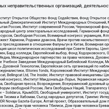
ых неправительственных организаций, деятельнос
ститут Открытое Общество Фонд Содействия, Фонд Открытое 
альный Демократический Институт Международных Отношений,
тая Россия, Институт современной России, Черноморский фонд
родный центр электоральных исследований, Германский фонд
рсов, Свободная Россия, Всемирный конгресс украинцев, Атла
ект Хармони, Родники дракона, Врачи против насильственного
ию преследования в отношении Фалуньгун в Китае, Всемирная о
ация школ политических исследований при Совете Европы, Цен
мен, Бард колледж, Европейский выбор, Фонд Ходорковского,
едиа, Международное партнерство за права человека, Духовно
ое Учебное Заведение Международный Библейский Колледж, М
ь Духовной Технологии, Европейская сеть организаций по наб
урналистики, IStories fonds, Королевский Институт Между
gcat, Bellingcat Ltd, The Insider, Институт правовой инициатив
инский конгресс, Институт Макдональда-Лорье, Украинская нац
, Свободная пресса, Возрождение, Всеукраинский духовный цен
орум свободной России, Лига Свободных Наций, Transparеncy I
– Solidarus, КрымSOS, Свободный университет, Институт госу
в Тисима и Хабомаи, Съезд народных депутатов, Гринпис Инте
DR Novaja Gazeta-Europe, Алтай проект, Образовательный дом 
зскова, Дом прав человека Тбилиси, Дом прав человека Ерева