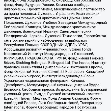
выбор, Фонд Ходорковского, Оксфордский российский
фонд, Фонд Будущее России, Компания свободы
информации, Проект Медиа, Международное партнерство
за права человека, Духовное Управление Евангельских
Христиан Украинской Христианской Церкви, Новое
Поколение, Духовное Учебное Заведение Международный
Библейский Колледж, Международное христианское
движение, Всемирный Институт Саентологических
Предприятий, Церковь Духовной Технологии, Европейская
сеть организаций по наблюдению за выборами,
Республика Польша, СВОБОДНЫЙ ИДЕЛЬ-УРАЛ,
Ассоциация развития журналистики, IStories fonds,
Королевский Институт Международных Отношений,
КРИМСЬКА ПРАВОЗАХИСНА ГРУПА, Фонд имени Генриха
Бёлля, Stichting Bellingcat, Bellingcat Ltd, The Insider, Институт
правовой инициативы Центральной и Восточной Европы,
Фонд Открытой Эстонии, Calvert 22 Foundation, Канадский
украинский конгресс, Институт Макдональда-Лорье,
Украинская национальная федерация Канады,
Декабристы, Международный научный центр им Вудро
Вильсона, Свободная пресса, Возрождение, Всеукраинский
духовный центр , Риддл, Русский антивоенный комитет в
Швеции, Проект Медуза, Фонд Андрея Сахарова, Форум
свободной России, Лига Свободных Наций, Transparеncy
International, Форум Свободных Народов ПостРоссии,