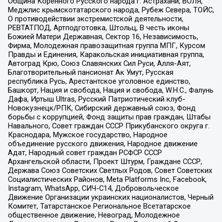
Община Коренного Русского народа г. Астрахани, ВОЛЯ,
Меджлис крымскотатарского народа, Рубеж Севера, ТОЙС,
О противодействии экстремистской деятельности,
РЕВТАТПОД, Артподготовка, Штольц, В честь иконы
Божией Матери Державная, Сектор 16, Независимость,
Фирма, Молодежная правозащитная группа МПГ, Курсом
Правды и Единения, Каракольская инициативная группа,
Автоград Крю, Союз Славянских Сил Руси, Алля-Аят,
Благотворительный пансионат Ак Умут, Русская
республика Русь, Арестантское уголовное единство,
Башкорт, Нация и свобода, Нация и свобода, W.H.С., Фалунь
Дафа, Иртыш Ultras, Русский Патриотический клуб-
Новокузнецк/РПК, Сибирский державный союз, Фонд
борьбы с коррупцией, Фонд защиты прав граждан, Штабы
Навального, Совет граждан СССР Прикубанского округа г.
Краснодара, Мужское государство, Народное
объединение русского движения, Народное движение
Адат, Народный совет граждан РСФСР СССР
Архангельской области, Проект Штурм, Граждане СССР,
Держава Союз Советских Светлых Родов, Совет Советских
Социалистических Районов, Meta Platforms Inc, Facebook,
Instagram, WhatsApp, СИЧ-С14, Добровольческое
Движение Организации украинских националистов, Черный
Комитет, Татарстанское Региональное Всетатарское
общественное движение, Невоград, Молодежное