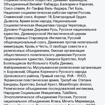
Объединенный Вилайат Кабарды, Балкарии и Карачая,
Союз славян, Ат-Такфир Валь-Хиджра, Пит Буль,
Национал-социалистическая рабочая партия России,
Славянский союз, Формат-18, Благородный Орден
Дьявола, Армия воли народа, Национальная
Социалистическая Инициатива города Череповца,
Духовно-Родовая Держава Русь, Русское национальное
единство, Древнерусской Инглистической церкви
Православных Староверов-Инглингов, Русский
общенациональный союз, Движение против нелегальной
иммиграции, Кровь и Честь, О свободе совести и о
религиозных объединениях, Омская организация
общественного политического движения Русское
национальное единство, Северное Братство, Клуб
Болельщиков Футбольного Клуба Динамо,
Файзрахманисты, Мусульманская религиозная организация
п. Боровский, Община Коренного Русского народа
Щелковского района, Правый сектор, УНА - УНСО,
Украинская повстанческая армия, Тризуб им. Степана
Бандеры, Братство, Белый Крест, Misanthropic division,
Религиозное объединение последователей инглиизма,
Народная Социальная Инициатива, TulaSkins,
Этнополитическое объединение Русские, Русское
национальное объединение Атака, Мечеть Мирмамеда,