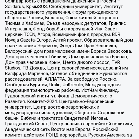
Солидарность с гражданским движением в России –
Solidarus, КрымSOS, Свободный университет, Институт
государственного управления, Форум гражданского
общества Россия, Беллона, Союз жителей островов
Тисима и Хабомаи, Съезд народных депутатов, Гринпис
Интернешнл, Фонд борьбы с коррупцией Инк, Завет
церквей TCCN, Агора, Всемирный фонд природы, BDR
Novaja Gazeta-Europe, Алтай проект, Образовательный дом
прав человека Чернигов, Фонд Дом Прав Человека,
Белорусский дом прав человека имени Бориса Звозскова,
Дом прав человека Тбилиси, Дом прав человека Ереван,
Дом прав человека Крым, Центр дикого лосося, TVR
Studios, ТВ Дождь, Центр европейских исследований им
Вилфрида Мартенса, Сетевое объединение журналистов
расследователей, АЛЛАТРА, За свободную Россию,
Свободная Бурятия, Uralic, UnKremlin, Международная
федерация транспортных рабочих, ИстЧам Финланд,
Гудзоновский институт, Фонд Демократического
Развития, Комитет-2024, Центрально-Европейский
университет, Центр восточноевропейских и
международных исследований, Общество Сторожевой
башни, Библии и трактатов Свидетелей Иеговы,
Гражданский Совет, Центр анализа европейской политики,
Академическая сеть Восточная Европа, Российский
комитет действия, РЭНД корпорейшн, Русская Америка за