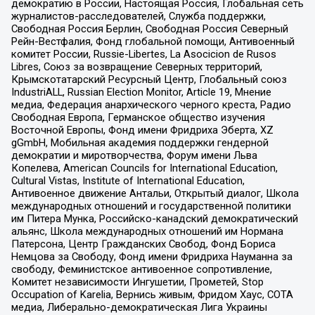
демократию в России, Настоящая Россия, Глобальная сеть
журналистов-расследователей, Служба поддержки,
Свободная Россия Берлин, Свободная Россия Северный
Рейн-Вестфалия, Фонд глобальной помощи, Антивоенный
комитет России, Russie-Libertes, La Asocicion de Rusos
Libres, Союз за возвращение Северных территорий,
Крымскотатарский Ресурсный Центр, Глобальный союз
IndustriALL, Russian Election Monitor, Article 19, Мнение
медиа, Федерация анархического черного креста, Радио
Свободная Европа, Германское общество изучения
Восточной Европы, Фонд имени Фридриха Эберта, XZ
gGmbH, Мобильная академия поддержки гендерной
демократии и миротворчества, Форум имени Льва
Копелева, American Councils for International Education,
Cultural Vistas, Institute of International Education,
Антивоенное движение Антальи, Открытый диалог, Школа
международных отношений и государственной политики
им Питера Мунка, Российско-канадский демократический
альянс, Школа международных отношений им Нормана
Патерсона, Центр Гражданских Свобод, Фонд Бориса
Немцова за Свободу, Фонд имени Фридриха Науманна за
свободу, Феминистское антивоенное сопротивление,
Комитет независимости Ингушетии, Прометей, Stop
Occupation of Karelia, Вернись живым, Фридом Хаус, СОТА
медиа, Либерально-демократическая Лига Украины