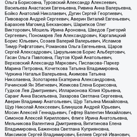
Ольга Борисовна, Туровский Александр Алексеевич,
Васильева Анастасия Евгеньевна, Ривина Анна Валерьевна,
Бойко Анатолий Николаевич, Дугин Сергей Георгиевич,
Пивоваров Андрей Сергеевич, Аверин Виталий Евгеньевич,
Барахоев Магомед Бекханович, Шарипков Олег
Викторович, Мошель Ирина Ароновна, Шведов Григорий
Сергеевич, Пономарев Лев Александрович, Каргалицкий
Борис Юльевич, Созаев Валерий Валерьевич, Исламов
Тимур Рифгатович, Романова Ольга Евгеньевна, Щаров
Сергей Алексадрович, Цирульников Борис Альбертович,
Гасан Ольга Павловна, Паутов Юрий Анатольевич,
Верховский Александр Маркович, Пислакова-Паркер
Марина Петровна, Кочеткова Татьяна Владимировна,
Чуркина Наталья Валерьевна, Акимова Татьяна
Николаевна, Золотарева Екатерина Александровна,
Рачинский Ян Збигневич, Жемкова Елена Борисовна,
Гудков Лев Дмитриевич, Илларионова Юлия Юрьевна,
Саранг Анна Васильевна, Захарова Светлана Сергеевна,
Аверин Владимир Анатольевич, Щур Татьяна Михайловна,
Щур Николай Алексеевич, Блинушов Андрей Юрьевич,
Мосин Алексей Геннадьевич, Гефтер Валентин Михайлович,
Симонов Алексей Кириллович, Флиге Ирина Анатольевна,
Мельникова Валентина Дмитриевна, Вититинова Елена
Владимировна, Баженова Светлана Куприяновна,
Максимов Сергей Владимирович, Беляев Сергей Иванович,