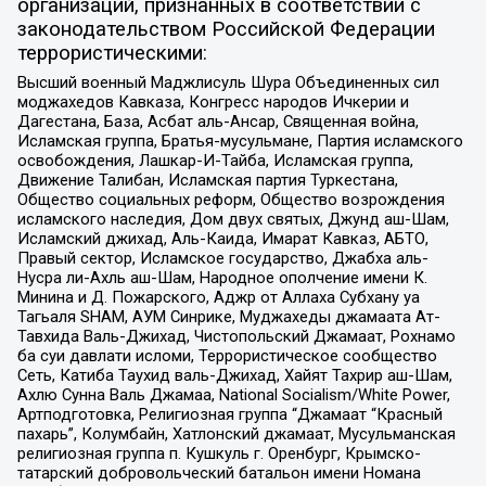
организаций, признанных в соответствии с
законодательством Российской Федерации
террористическими:
Высший военный Маджлисуль Шура Объединенных сил
моджахедов Кавказа, Конгресс народов Ичкерии и
Дагестана, База, Асбат аль-Ансар, Священная война,
Исламская группа, Братья-мусульмане, Партия исламского
освобождения, Лашкар-И-Тайба, Исламская группа,
Движение Талибан, Исламская партия Туркестана,
Общество социальных реформ, Общество возрождения
исламского наследия, Дом двух святых, Джунд аш-Шам,
Исламский джихад, Аль-Каида, Имарат Кавказ, АБТО,
Правый сектор, Исламское государство, Джабха аль-
Нусра ли-Ахль аш-Шам, Народное ополчение имени К.
Минина и Д. Пожарского, Аджр от Аллаха Субхану уа
Тагьаля SHAM, АУМ Синрике, Муджахеды джамаата Ат-
Тавхида Валь-Джихад, Чистопольский Джамаат, Рохнамо
ба суи давлати исломи, Террористическое сообщество
Сеть, Катиба Таухид валь-Джихад, Хайят Тахрир аш-Шам,
Ахлю Сунна Валь Джамаа, National Socialism/White Power,
Артподготовка, Религиозная группа “Джамаат “Красный
пахарь”, Колумбайн, Хатлонский джамаат, Мусульманская
религиозная группа п. Кушкуль г. Оренбург, Крымско-
татарский добровольческий батальон имени Номана