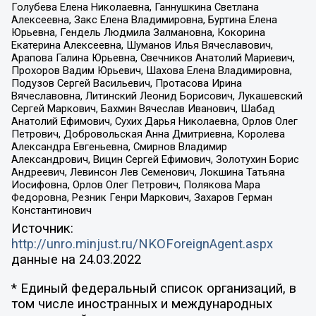
Голубева Елена Николаевна, Ганнушкина Светлана
Алексеевна, Закс Елена Владимировна, Буртина Елена
Юрьевна, Гендель Людмила Залмановна, Кокорина
Екатерина Алексеевна, Шуманов Илья Вячеславович,
Арапова Галина Юрьевна, Свечников Анатолий Мариевич,
Прохоров Вадим Юрьевич, Шахова Елена Владимировна,
Подузов Сергей Васильевич, Протасова Ирина
Вячеславовна, Литинский Леонид Борисович, Лукашевский
Сергей Маркович, Бахмин Вячеслав Иванович, Шабад
Анатолий Ефимович, Сухих Дарья Николаевна, Орлов Олег
Петрович, Добровольская Анна Дмитриевна, Королева
Александра Евгеньевна, Смирнов Владимир
Александрович, Вицин Сергей Ефимович, Золотухин Борис
Андреевич, Левинсон Лев Семенович, Локшина Татьяна
Иосифовна, Орлов Олег Петрович, Полякова Мара
Федоровна, Резник Генри Маркович, Захаров Герман
Константинович
Источник:
http://unro.minjust.ru/NKOForeignAgent.aspx
данные на
24.03.2022
* Единый федеральный список организаций, в
том числе иностранных и международных