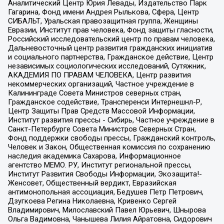
Аналитический Центр Юрия Левады, Издательство Парк
Гагарина, Фонд имени Андрея Рылькова, Сфера, Центр
СИБАЛЬТ, Уральская правозащитная группа, Женщины
Евразии, Институт прав человека, Фонд защиты гласности,
Российский исследовательский центр по правам человека,
Дальневосточный центр развития гражданских инициатив
и социального партнерства, Гражданское действие, Центр
независимых социологических исследований, Сутяжник,
АКАДЕМИЯ ПО ПРАВАМ ЧЕЛОВЕКА, Центр развития
некоммерческих организаций, Частное учреждение в
Калининграде Совета Министров северных стран,
Гражданское содействие, Трансперенси Интернешнл-Р,
Центр Защиты Прав Средств Массовой Информации,
Институт развития прессы - Сибирь, Частное учреждение в
Санкт-Петербурге Совета Министров Северных Стран,
Фонд поддержки свободы прессы, Гражданский контроль,
Человек и Закон, Общественная комиссия по сохранению
наследия академика Сахарова, Информационное
агентство МЕМО. РУ, Институт региональной прессы,
Институт Развития Свободы Информации, Экозащита!-
Женсовет, Общественный вердикт, Евразийская
антимонопольная ассоциация, Бедушев Петр Петрович,
Дзугкоева Регина Николаевна, Кривенко Сергей
Владимирович, Милославский Павел Юрьевич, Шнырова
Ольга Вадимовна, Чанышева Лилия Айратовна, Сидорович