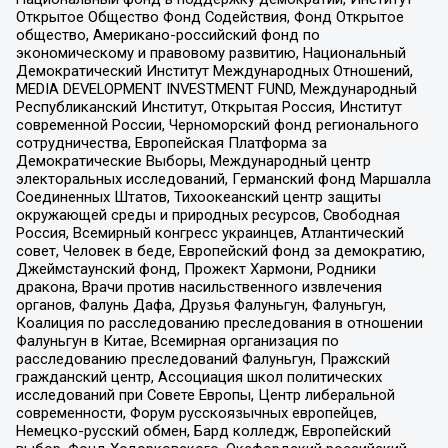
Открытое Общество Фонд Содействия, Фонд Открытое
общество, Американо-российский фонд по
экономическому и правовому развитию, Национальный
Демократический Институт Международных Отношений,
MEDIA DEVELOPMENT INVESTMENT FUND, Международный
Республиканский Институт, Открытая Россия, Институт
современной России, Черноморский фонд регионального
сотрудничества, Европейская Платформа за
Демократические Выборы, Международный центр
электоральных исследований, Германский фонд Маршалла
Соединенных Штатов, Тихоокеанский центр защиты
окружающей среды и природных ресурсов, Свободная
Россия, Всемирный конгресс украинцев, Атлантический
совет, Человек в беде, Европейский фонд за демократию,
Джеймстаунский фонд, Прожект Хармони, Родники
дракона, Врачи против насильственного извлечения
органов, Фалунь Дафа, Друзья Фалуньгун, Фалуньгун,
Коалиция по расследованию преследования в отношении
Фалуньгун в Китае, Всемирная организация по
расследованию преследований Фалуньгун, Пражский
гражданский центр, Ассоциация школ политических
исследований при Совете Европы, Центр либеральной
современности, Форум русскоязычных европейцев,
Немецко-русский обмен, Бард колледж, Европейский