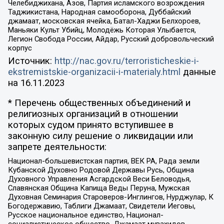
Челебиджихана, Азов, Партия исламского возрождения
Таджикистана, Народная самооборона, Дуббайский
джамаат, московская ячейка, Батал-Хаджи Белхороев,
Маньяки Культ Убийц, Молодёжь Которая Улыбается,
Легион Свобода России, Айдар, Русский добровольческий
корпус
Источник:
http://nac.gov.ru/terroristicheskie-i-
ekstremistskie-organizacii-i-materialy.html
данные
на
16.11.2023
* Перечень общественных объединений и
религиозных организаций в отношении
которых судом принято вступившее в
законную силу решение о ликвидации или
запрете деятельности:
Национал-большевистская партия, ВЕК РА, Рада земли
Кубанской Духовно Родовой Державы Русь, Община
Духовного Управления Асгардской Веси Беловодья,
Славянская Община Капища Веды Перуна, Мужская
Духовная Семинария Староверов-Инглингов, Нурджулар, К
Богодержавию, Таблиги Джамаат, Свидетели Иеговы,
Русское национальное единство, Национал-
социалистическое общество, Джамаат мувахидов,