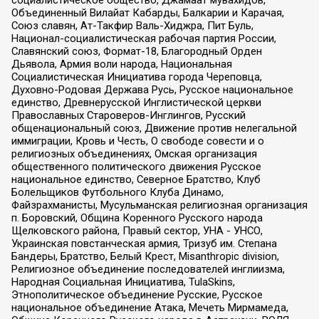
Объединенный Вилайат Кабарды, Балкарии и Карачая,
Союз славян, Ат-Такфир Валь-Хиджра, Пит Буль,
Национал-социалистическая рабочая партия России,
Славянский союз, Формат-18, Благородный Орден
Дьявола, Армия воли народа, Национальная
Социалистическая Инициатива города Череповца,
Духовно-Родовая Держава Русь, Русское национальное
единство, Древнерусской Инглистической церкви
Православных Староверов-Инглингов, Русский
общенациональный союз, Движение против нелегальной
иммиграции, Кровь и Честь, О свободе совести и о
религиозных объединениях, Омская организация
общественного политического движения Русское
национальное единство, Северное Братство, Клуб
Болельщиков Футбольного Клуба Динамо,
Файзрахманисты, Мусульманская религиозная организация
п. Боровский, Община Коренного Русского народа
Щелковского района, Правый сектор, УНА - УНСО,
Украинская повстанческая армия, Тризуб им. Степана
Бандеры, Братство, Белый Крест, Misanthropic division,
Религиозное объединение последователей инглиизма,
Народная Социальная Инициатива, TulaSkins,
Этнополитическое объединение Русские, Русское
национальное объединение Атака, Мечеть Мирмамеда,