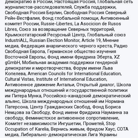
демократию в России, Настоящая Россия, Глобальная сеть
журналистов-расследователей, Служба поддержки,
Свободная Россия Берлин, Свободная Россия Северный
Рейн-Вестфалия, Фонд глобальной помощи, Антивоенный
комитет России, Russie-Libertes, La Asocicion de Rusos
Libres, Союз за возвращение Северных территорий,
Крымскотатарский Ресурсный Центр, Глобальный союз
IndustriALL, Russian Election Monitor, Article 19, Мнение
медиа, Федерация анархического черного креста, Радио
Свободная Европа, Германское общество изучения
Восточной Европы, Фонд имени Фридриха Эберта, XZ
gGmbH, Мобильная академия поддержки гендерной
демократии и миротворчества, Форум имени Льва
Копелева, American Councils for International Education,
Cultural Vistas, Institute of International Education,
Антивоенное движение Антальи, Открытый диалог, Школа
международных отношений и государственной политики
им Питера Мунка, Российско-канадский демократический
альянс, Школа международных отношений им Нормана
Патерсона, Центр Гражданских Свобод, Фонд Бориса
Немцова за Свободу, Фонд имени Фридриха Науманна за
свободу, Феминистское антивоенное сопротивление,
Комитет независимости Ингушетии, Прометей, Stop
Occupation of Karelia, Вернись живым, Фридом Хаус, СОТА
медиа, Либерально-демократическая Лига Украины