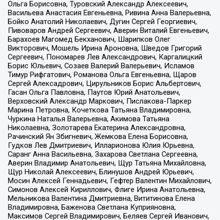
Ольга Борисовна, Туровский Александр Алексеевич,
Васильева Анастасия Евгеньевна, Ривина Анна Валерьевна,
Бойко Анатолий Николаевич, Дугин Сергей Георгиевич,
Пивоваров Андрей Сергеевич, Аверин Виталий Евгеньевич,
Барахоев Магомед Бекханович, Шарипков Олег
Викторович, Мошель Ирина Ароновна, Шведов Григорий
Сергеевич, Пономарев Лев Александрович, Каргалицкий
Борис Юльевич, Созаев Валерий Валерьевич, Исламов
Тимур Рифгатович, Романова Ольга Евгеньевна, Щаров
Сергей Алексадрович, Цирульников Борис Альбертович,
Гасан Ольга Павловна, Паутов Юрий Анатольевич,
Верховский Александр Маркович, Пислакова-Паркер
Марина Петровна, Кочеткова Татьяна Владимировна,
Чуркина Наталья Валерьевна, Акимова Татьяна
Николаевна, Золотарева Екатерина Александровна,
Рачинский Ян Збигневич, Жемкова Елена Борисовна,
Гудков Лев Дмитриевич, Илларионова Юлия Юрьевна,
Саранг Анна Васильевна, Захарова Светлана Сергеевна,
Аверин Владимир Анатольевич, Щур Татьяна Михайловна,
Щур Николай Алексеевич, Блинушов Андрей Юрьевич,
Мосин Алексей Геннадьевич, Гефтер Валентин Михайлович,
Симонов Алексей Кириллович, Флиге Ирина Анатольевна,
Мельникова Валентина Дмитриевна, Вититинова Елена
Владимировна, Баженова Светлана Куприяновна,
Максимов Сергей Владимирович, Беляев Сергей Иванович,