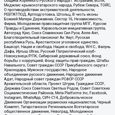
Община Коренного Русского народа г. Астрахани, ВОЛЯ,
Меджлис крымскотатарского народа, Рубеж Севера, ТОЙС,
О противодействии экстремистской деятельности,
РЕВТАТПОД, Артподготовка, Штольц, В честь иконы
Божией Матери Державная, Сектор 16, Независимость,
Фирма, Молодежная правозащитная группа МПГ, Курсом
Правды и Единения, Каракольская инициативная группа,
Автоград Крю, Союз Славянских Сил Руси, Алля-Аят,
Благотворительный пансионат Ак Умут, Русская
республика Русь, Арестантское уголовное единство,
Башкорт, Нация и свобода, Нация и свобода, W.H.С., Фалунь
Дафа, Иртыш Ultras, Русский Патриотический клуб-
Новокузнецк/РПК, Сибирский державный союз, Фонд
борьбы с коррупцией, Фонд защиты прав граждан, Штабы
Навального, Совет граждан СССР Прикубанского округа г.
Краснодара, Мужское государство, Народное
объединение русского движения, Народное движение
Адат, Народный совет граждан РСФСР СССР
Архангельской области, Проект Штурм, Граждане СССР,
Держава Союз Советских Светлых Родов, Совет Советских
Социалистических Районов, Meta Platforms Inc, Facebook,
Instagram, WhatsApp, СИЧ-С14, Добровольческое
Движение Организации украинских националистов, Черный
Комитет, Татарстанское Региональное Всетатарское
общественное движение, Невоград, Молодежное