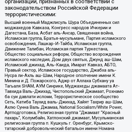
организаций, признанных в соответствии с
законодательством Российской Федерации
террористическими:
Высший военный Маджлисуль Шура Объединенных сил
моджахедов Кавказа, Конгресс народов Ичкерии и
Дагестана, База, Асбат аль-Ансар, Священная война,
Исламская группа, Братья-мусульмане, Партия исламского
освобождения, Лашкар-И-Тайба, Исламская группа,
Движение Талибан, Исламская партия Туркестана,
Общество социальных реформ, Общество возрождения
исламского наследия, Дом двух святых, Джунд аш-Шам,
Исламский джихад, Аль-Каида, Имарат Кавказ, АБТО,
Правый сектор, Исламское государство, Джабха аль-
Нусра ли-Ахль аш-Шам, Народное ополчение имени К.
Минина и Д. Пожарского, Аджр от Аллаха Субхану уа
Тагьаля SHAM, АУМ Синрике, Муджахеды джамаата Ат-
Тавхида Валь-Джихад, Чистопольский Джамаат, Рохнамо
ба суи давлати исломи, Террористическое сообщество
Сеть, Катиба Таухид валь-Джихад, Хайят Тахрир аш-Шам,
Ахлю Сунна Валь Джамаа, National Socialism/White Power,
Артподготовка, Религиозная группа “Джамаат “Красный
пахарь”, Колумбайн, Хатлонский джамаат, Мусульманская
религиозная группа п. Кушкуль г. Оренбург, Крымско-
татарский добровольческий батальон имени Номана