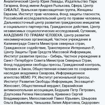
Аналитический Центр Юрия Левады, Издательство Парк
Гагарина, Фонд имени Андрея Рылькова, Сфера, Центр
СИБАЛЬТ, Уральская правозащитная группа, Женщины
Евразии, Институт прав человека, Фонд защиты гласности,
Российский исследовательский центр по правам человека,
Дальневосточный центр развития гражданских инициатив
и социального партнерства, Гражданское действие, Центр
независимых социологических исследований, Сутяжник,
АКАДЕМИЯ ПО ПРАВАМ ЧЕЛОВЕКА, Центр развития
некоммерческих организаций, Частное учреждение в
Калининграде Совета Министров северных стран,
Гражданское содействие, Трансперенси Интернешнл-Р,
Центр Защиты Прав Средств Массовой Информации,
Институт развития прессы - Сибирь, Частное учреждение в
Санкт-Петербурге Совета Министров Северных Стран,
Фонд поддержки свободы прессы, Гражданский контроль,
Человек и Закон, Общественная комиссия по сохранению
наследия академика Сахарова, Информационное
агентство МЕМО. РУ, Институт региональной прессы,
Институт Развития Свободы Информации, Экозащита!-
Женсовет, Общественный вердикт, Евразийская
антимонопольная ассоциация, Бедушев Петр Петрович,
Дзугкоева Регина Николаевна, Кривенко Сергей
Владимирович, Милославский Павел Юрьевич, Шнырова
Ольга Вадимовна, Чанышева Лилия Айратовна, Сидорович