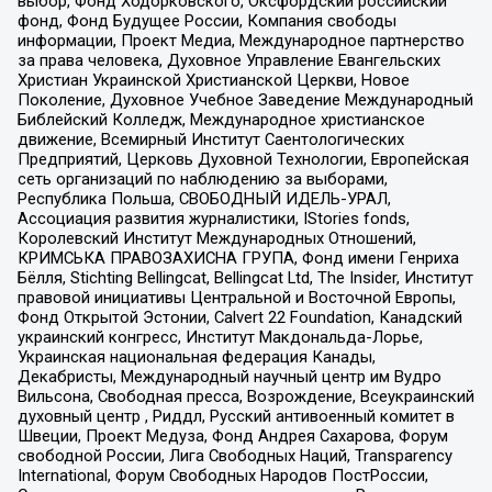
выбор, Фонд Ходорковского, Оксфордский российский
фонд, Фонд Будущее России, Компания свободы
информации, Проект Медиа, Международное партнерство
за права человека, Духовное Управление Евангельских
Христиан Украинской Христианской Церкви, Новое
Поколение, Духовное Учебное Заведение Международный
Библейский Колледж, Международное христианское
движение, Всемирный Институт Саентологических
Предприятий, Церковь Духовной Технологии, Европейская
сеть организаций по наблюдению за выборами,
Республика Польша, СВОБОДНЫЙ ИДЕЛЬ-УРАЛ,
Ассоциация развития журналистики, IStories fonds,
Королевский Институт Международных Отношений,
КРИМСЬКА ПРАВОЗАХИСНА ГРУПА, Фонд имени Генриха
Бёлля, Stichting Bellingcat, Bellingcat Ltd, The Insider, Институт
правовой инициативы Центральной и Восточной Европы,
Фонд Открытой Эстонии, Calvert 22 Foundation, Канадский
украинский конгресс, Институт Макдональда-Лорье,
Украинская национальная федерация Канады,
Декабристы, Международный научный центр им Вудро
Вильсона, Свободная пресса, Возрождение, Всеукраинский
духовный центр , Риддл, Русский антивоенный комитет в
Швеции, Проект Медуза, Фонд Андрея Сахарова, Форум
свободной России, Лига Свободных Наций, Transparеncy
International, Форум Свободных Народов ПостРоссии,