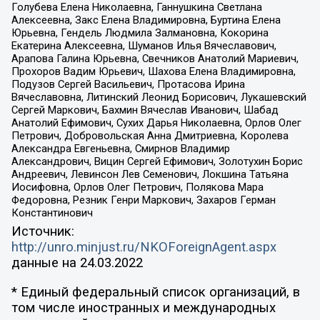
Голубева Елена Николаевна, Ганнушкина Светлана
Алексеевна, Закс Елена Владимировна, Буртина Елена
Юрьевна, Гендель Людмила Залмановна, Кокорина
Екатерина Алексеевна, Шуманов Илья Вячеславович,
Арапова Галина Юрьевна, Свечников Анатолий Мариевич,
Прохоров Вадим Юрьевич, Шахова Елена Владимировна,
Подузов Сергей Васильевич, Протасова Ирина
Вячеславовна, Литинский Леонид Борисович, Лукашевский
Сергей Маркович, Бахмин Вячеслав Иванович, Шабад
Анатолий Ефимович, Сухих Дарья Николаевна, Орлов Олег
Петрович, Добровольская Анна Дмитриевна, Королева
Александра Евгеньевна, Смирнов Владимир
Александрович, Вицин Сергей Ефимович, Золотухин Борис
Андреевич, Левинсон Лев Семенович, Локшина Татьяна
Иосифовна, Орлов Олег Петрович, Полякова Мара
Федоровна, Резник Генри Маркович, Захаров Герман
Константинович
Источник:
http://unro.minjust.ru/NKOForeignAgent.aspx
данные на
24.03.2022
* Единый федеральный список организаций, в
том числе иностранных и международных