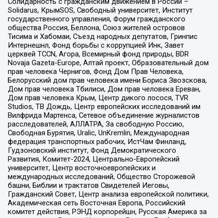
Солидарность с гражданским движением в России –
Solidarus, КрымSOS, Свободный университет, Институт
государственного управления, Форум гражданского
общества Россия, Беллона, Союз жителей островов
Тисима и Хабомаи, Съезд народных депутатов, Гринпис
Интернешнл, Фонд борьбы с коррупцией Инк, Завет
церквей TCCN, Агора, Всемирный фонд природы, BDR
Novaja Gazeta-Europe, Алтай проект, Образовательный дом
прав человека Чернигов, Фонд Дом Прав Человека,
Белорусский дом прав человека имени Бориса Звозскова,
Дом прав человека Тбилиси, Дом прав человека Ереван,
Дом прав человека Крым, Центр дикого лосося, TVR
Studios, ТВ Дождь, Центр европейских исследований им
Вилфрида Мартенса, Сетевое объединение журналистов
расследователей, АЛЛАТРА, За свободную Россию,
Свободная Бурятия, Uralic, UnKremlin, Международная
федерация транспортных рабочих, ИстЧам Финланд,
Гудзоновский институт, Фонд Демократического
Развития, Комитет-2024, Центрально-Европейский
университет, Центр восточноевропейских и
международных исследований, Общество Сторожевой
башни, Библии и трактатов Свидетелей Иеговы,
Гражданский Совет, Центр анализа европейской политики,
Академическая сеть Восточная Европа, Российский
комитет действия, РЭНД корпорейшн, Русская Америка за