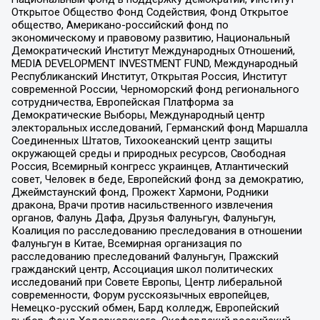
Открытое Общество Фонд Содействия, Фонд Открытое
общество, Американо-российский фонд по
экономическому и правовому развитию, Национальный
Демократический Институт Международных Отношений,
MEDIA DEVELOPMENT INVESTMENT FUND, Международный
Республиканский Институт, Открытая Россия, Институт
современной России, Черноморский фонд регионального
сотрудничества, Европейская Платформа за
Демократические Выборы, Международный центр
электоральных исследований, Германский фонд Маршалла
Соединенных Штатов, Тихоокеанский центр защиты
окружающей среды и природных ресурсов, Свободная
Россия, Всемирный конгресс украинцев, Атлантический
совет, Человек в беде, Европейский фонд за демократию,
Джеймстаунский фонд, Прожект Хармони, Родники
дракона, Врачи против насильственного извлечения
органов, Фалунь Дафа, Друзья Фалуньгун, Фалуньгун,
Коалиция по расследованию преследования в отношении
Фалуньгун в Китае, Всемирная организация по
расследованию преследований Фалуньгун, Пражский
гражданский центр, Ассоциация школ политических
исследований при Совете Европы, Центр либеральной
современности, Форум русскоязычных европейцев,
Немецко-русский обмен, Бард колледж, Европейский