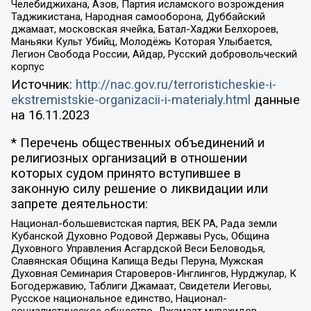
Челебиджихана, Азов, Партия исламского возрождения
Таджикистана, Народная самооборона, Дуббайский
джамаат, московская ячейка, Батал-Хаджи Белхороев,
Маньяки Культ Убийц, Молодёжь Которая Улыбается,
Легион Свобода России, Айдар, Русский добровольческий
корпус
Источник:
http://nac.gov.ru/terroristicheskie-i-
ekstremistskie-organizacii-i-materialy.html
данные
на
16.11.2023
* Перечень общественных объединений и
религиозных организаций в отношении
которых судом принято вступившее в
законную силу решение о ликвидации или
запрете деятельности:
Национал-большевистская партия, ВЕК РА, Рада земли
Кубанской Духовно Родовой Державы Русь, Община
Духовного Управления Асгардской Веси Беловодья,
Славянская Община Капища Веды Перуна, Мужская
Духовная Семинария Староверов-Инглингов, Нурджулар, К
Богодержавию, Таблиги Джамаат, Свидетели Иеговы,
Русское национальное единство, Национал-
социалистическое общество, Джамаат мувахидов,