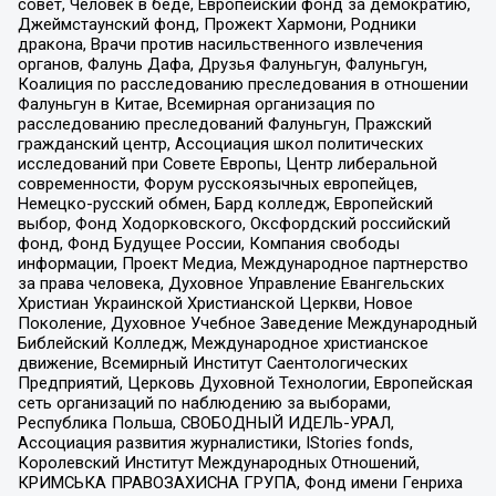
совет, Человек в беде, Европейский фонд за демократию,
Джеймстаунский фонд, Прожект Хармони, Родники
дракона, Врачи против насильственного извлечения
органов, Фалунь Дафа, Друзья Фалуньгун, Фалуньгун,
Коалиция по расследованию преследования в отношении
Фалуньгун в Китае, Всемирная организация по
расследованию преследований Фалуньгун, Пражский
гражданский центр, Ассоциация школ политических
исследований при Совете Европы, Центр либеральной
современности, Форум русскоязычных европейцев,
Немецко-русский обмен, Бард колледж, Европейский
выбор, Фонд Ходорковского, Оксфордский российский
фонд, Фонд Будущее России, Компания свободы
информации, Проект Медиа, Международное партнерство
за права человека, Духовное Управление Евангельских
Христиан Украинской Христианской Церкви, Новое
Поколение, Духовное Учебное Заведение Международный
Библейский Колледж, Международное христианское
движение, Всемирный Институт Саентологических
Предприятий, Церковь Духовной Технологии, Европейская
сеть организаций по наблюдению за выборами,
Республика Польша, СВОБОДНЫЙ ИДЕЛЬ-УРАЛ,
Ассоциация развития журналистики, IStories fonds,
Королевский Институт Международных Отношений,
КРИМСЬКА ПРАВОЗАХИСНА ГРУПА, Фонд имени Генриха