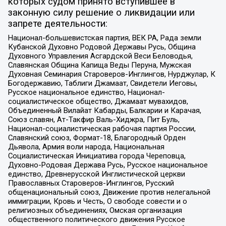
которых судом принято вступившее в
законную силу решение о ликвидации или
запрете деятельности:
Национал-большевистская партия, ВЕК РА, Рада земли
Кубанской Духовно Родовой Державы Русь, Община
Духовного Управления Асгардской Веси Беловодья,
Славянская Община Капища Веды Перуна, Мужская
Духовная Семинария Староверов-Инглингов, Нурджулар, К
Богодержавию, Таблиги Джамаат, Свидетели Иеговы,
Русское национальное единство, Национал-
социалистическое общество, Джамаат мувахидов,
Объединенный Вилайат Кабарды, Балкарии и Карачая,
Союз славян, Ат-Такфир Валь-Хиджра, Пит Буль,
Национал-социалистическая рабочая партия России,
Славянский союз, Формат-18, Благородный Орден
Дьявола, Армия воли народа, Национальная
Социалистическая Инициатива города Череповца,
Духовно-Родовая Держава Русь, Русское национальное
единство, Древнерусской Инглистической церкви
Православных Староверов-Инглингов, Русский
общенациональный союз, Движение против нелегальной
иммиграции, Кровь и Честь, О свободе совести и о
религиозных объединениях, Омская организация
общественного политического движения Русское