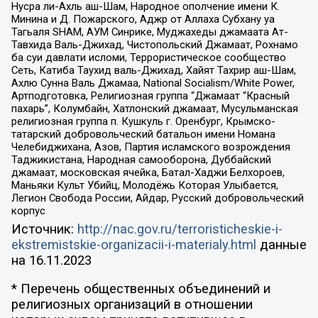
Нусра ли-Ахль аш-Шам, Народное ополчение имени К.
Минина и Д. Пожарского, Аджр от Аллаха Субхану уа
Тагьаля SHAM, АУМ Синрике, Муджахеды джамаата Ат-
Тавхида Валь-Джихад, Чистопольский Джамаат, Рохнамо
ба суи давлати исломи, Террористическое сообщество
Сеть, Катиба Таухид валь-Джихад, Хайят Тахрир аш-Шам,
Ахлю Сунна Валь Джамаа, National Socialism/White Power,
Артподготовка, Религиозная группа “Джамаат “Красный
пахарь”, Колумбайн, Хатлонский джамаат, Мусульманская
религиозная группа п. Кушкуль г. Оренбург, Крымско-
татарский добровольческий батальон имени Номана
Челебиджихана, Азов, Партия исламского возрождения
Таджикистана, Народная самооборона, Дуббайский
джамаат, московская ячейка, Батал-Хаджи Белхороев,
Маньяки Культ Убийц, Молодёжь Которая Улыбается,
Легион Свобода России, Айдар, Русский добровольческий
корпус
Источник:
http://nac.gov.ru/terroristicheskie-i-
ekstremistskie-organizacii-i-materialy.html
данные
на
16.11.2023
* Перечень общественных объединений и
религиозных организаций в отношении