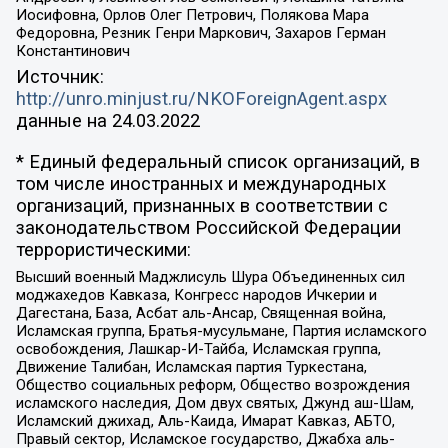
Иосифовна, Орлов Олег Петрович, Полякова Мара
Федоровна, Резник Генри Маркович, Захаров Герман
Константинович
Источник:
http://unro.minjust.ru/NKOForeignAgent.aspx
данные на
24.03.2022
* Единый федеральный список организаций, в
том числе иностранных и международных
организаций, признанных в соответствии с
законодательством Российской Федерации
террористическими:
Высший военный Маджлисуль Шура Объединенных сил
моджахедов Кавказа, Конгресс народов Ичкерии и
Дагестана, База, Асбат аль-Ансар, Священная война,
Исламская группа, Братья-мусульмане, Партия исламского
освобождения, Лашкар-И-Тайба, Исламская группа,
Движение Талибан, Исламская партия Туркестана,
Общество социальных реформ, Общество возрождения
исламского наследия, Дом двух святых, Джунд аш-Шам,
Исламский джихад, Аль-Каида, Имарат Кавказ, АБТО,
Правый сектор, Исламское государство, Джабха аль-