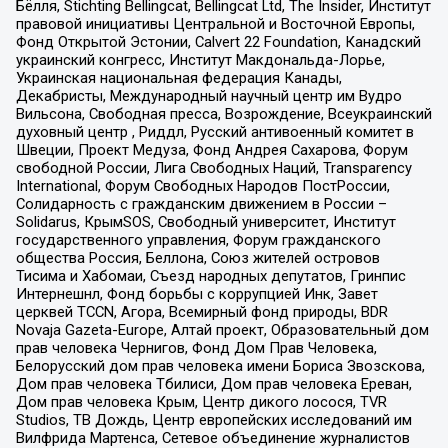
Бёлля, Stichting Bellingcat, Bellingcat Ltd, The Insider, Институт
правовой инициативы Центральной и Восточной Европы,
Фонд Открытой Эстонии, Calvert 22 Foundation, Канадский
украинский конгресс, Институт Макдональда-Лорье,
Украинская национальная федерация Канады,
Декабристы, Международный научный центр им Вудро
Вильсона, Свободная пресса, Возрождение, Всеукраинский
духовный центр , Риддл, Русский антивоенный комитет в
Швеции, Проект Медуза, Фонд Андрея Сахарова, Форум
свободной России, Лига Свободных Наций, Transparеncy
International, Форум Свободных Народов ПостРоссии,
Солидарность с гражданским движением в России –
Solidarus, КрымSOS, Свободный университет, Институт
государственного управления, Форум гражданского
общества Россия, Беллона, Союз жителей островов
Тисима и Хабомаи, Съезд народных депутатов, Гринпис
Интернешнл, Фонд борьбы с коррупцией Инк, Завет
церквей TCCN, Агора, Всемирный фонд природы, BDR
Novaja Gazeta-Europe, Алтай проект, Образовательный дом
прав человека Чернигов, Фонд Дом Прав Человека,
Белорусский дом прав человека имени Бориса Звозскова,
Дом прав человека Тбилиси, Дом прав человека Ереван,
Дом прав человека Крым, Центр дикого лосося, TVR
Studios, ТВ Дождь, Центр европейских исследований им
Вилфрида Мартенса, Сетевое объединение журналистов