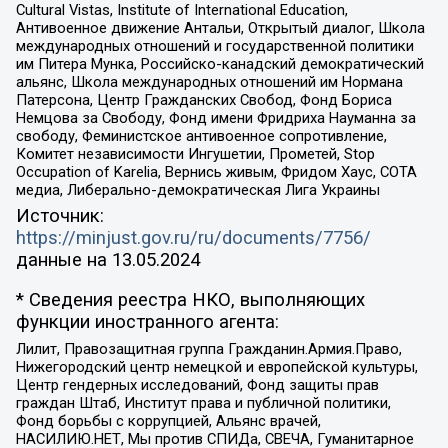
Cultural Vistas, Institute of International Education,
Антивоенное движение Антальи, Открытый диалог, Школа
международных отношений и государственной политики
им Питера Мунка, Российско-канадский демократический
альянс, Школа международных отношений им Нормана
Патерсона, Центр Гражданских Свобод, Фонд Бориса
Немцова за Свободу, Фонд имени Фридриха Науманна за
свободу, Феминистское антивоенное сопротивление,
Комитет независимости Ингушетии, Прометей, Stop
Occupation of Karelia, Вернись живым, Фридом Хаус, СОТА
медиа, Либерально-демократическая Лига Украины
Источник:
https://minjust.gov.ru/ru/documents/7756/
данные на
13.05.2024
* Сведения реестра НКО, выполняющих
функции иностранного агента:
Лилит, Правозащитная группа Гражданин.Армия.Право,
Нижегородский центр немецкой и европейской культуры,
Центр гендерных исследований, Фонд защиты прав
граждан Штаб, Институт права и публичной политики,
Фонд борьбы с коррупцией, Альянс врачей,
НАСИЛИЮ.НЕТ, Мы против СПИДа, СВЕЧА, Гуманитарное