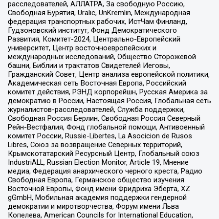
расследователей, АЛЛАТРА, За свободную Россию,
Свободная Бурятия, Uralic, UnKremlin, Международная
федерация транспортных рабочих, ИстЧам Финланд,
Гудзоновский институт, Фонд Демократического
Развития, Комитет-2024, Центрально-Европейский
университет, Центр восточноевропейских и
международных исследований, Общество Сторожевой
башни, Библии и трактатов Свидетелей Иеговы,
Гражданский Совет, Центр анализа европейской политики,
Академическая сеть Восточная Европа, Российский
комитет действия, РЭНД корпорейшн, Русская Америка за
демократию в России, Настоящая Россия, Глобальная сеть
журналистов-расследователей, Служба поддержки,
Свободная Россия Берлин, Свободная Россия Северный
Рейн-Вестфалия, Фонд глобальной помощи, Антивоенный
комитет России, Russie-Libertes, La Asocicion de Rusos
Libres, Союз за возвращение Северных территорий,
Крымскотатарский Ресурсный Центр, Глобальный союз
IndustriALL, Russian Election Monitor, Article 19, Мнение
медиа, Федерация анархического черного креста, Радио
Свободная Европа, Германское общество изучения
Восточной Европы, Фонд имени Фридриха Эберта, XZ
gGmbH, Мобильная академия поддержки гендерной
демократии и миротворчества, Форум имени Льва
Копелева, American Councils for International Education,