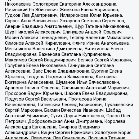
Николаевна, Золотарева Екатерина Александровна,
Рачинский Ян Збигневич, Жемкова Елена Борисовна,
Гудков Лев Дмитриевич, Илларионова Юлия Юрьевна,
Саранг Анна Васильевна, Захарова Светлана Сергеевна,
Аверин Владимир Анатольевич, Щур Татьяна Михайловна,
Щур Николай Алексеевич, Блинушов Андрей Юрьевич,
Мосин Алексей Геннадьевич, Гефтер Валентин Михайлович,
Симонов Алексей Кириллович, Флиге Ирина Анатольевна,
Мельникова Валентина Дмитриевна, Вититинова Елена
Владимировна, Баженова Светлана Куприяновна,
Максимов Сергей Владимирович, Беляев Сергей Иванович,
Голубева Елена Николаевна, Ганнушкина Светлана
Алексеевна, Закс Елена Владимировна, Буртина Елена
Юрьевна, Гендель Людмила Залмановна, Кокорина
Екатерина Алексеевна, Шуманов Илья Вячеславович,
Арапова Галина Юрьевна, Свечников Анатолий Мариевич,
Прохоров Вадим Юрьевич, Шахова Елена Владимировна,
Подузов Сергей Васильевич, Протасова Ирина
Вячеславовна, Литинский Леонид Борисович, Лукашевский
Сергей Маркович, Бахмин Вячеслав Иванович, Шабад
Анатолий Ефимович, Сухих Дарья Николаевна, Орлов Олег
Петрович, Добровольская Анна Дмитриевна, Королева
Александра Евгеньевна, Смирнов Владимир
Александрович, Вицин Сергей Ефимович, Золотухин Борис
Андреевич, Левинсон Лев Семенович, Локшина Татьяна