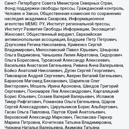
Санкт-Петербурге Совета Министров Северных Стран,
Фонд поддержки свободы прессы, Гражданский контроль,
Человек и Закон, Общественная комиссия по сохранению
наследия академика Сахарова, Информационное
агентство МЕМО. РУ, Институт региональной прессы,
Институт Развития Свободы Информации, Экозащита!-
Женсовет, Общественный вердикт, Евразийская
антимонопольная ассоциация, Бедушев Петр Петрович,
Дзугкоева Регина Николаевна, Кривенко Сергей
Владимирович, Милославский Павел Юрьевич, Шнырова
Ольга Вадимовна, Чанышева Лилия Айратовна, Сидорович
Ольга Борисовна, Туровский Александр Алексеевич,
Васильева Анастасия Евгеньевна, Ривина Анна Валерьевна,
Бойко Анатолий Николаевич, Дугин Сергей Георгиевич,
Пивоваров Андрей Сергеевич, Аверин Виталий Евгеньевич,
Барахоев Магомед Бекханович, Шарипков Олег
Викторович, Мошель Ирина Ароновна, Шведов Григорий
Сергеевич, Пономарев Лев Александрович, Каргалицкий
Борис Юльевич, Созаев Валерий Валерьевич, Исламов
Тимур Рифгатович, Романова Ольга Евгеньевна, Щаров
Сергей Алексадрович, Цирульников Борис Альбертович,
Гасан Ольга Павловна, Паутов Юрий Анатольевич,
Верховский Александр Маркович, Пислакова-Паркер
Марина Петровна, Кочеткова Татьяна Владимировна,
Чуркина Наталья Валерьевна, Акимова Татьяна