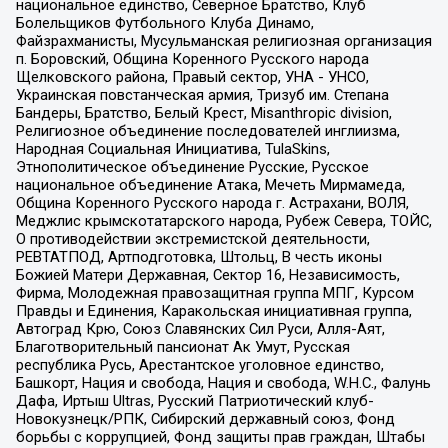
национальное единство, Северное Братство, Клуб
Болельщиков Футбольного Клуба Динамо,
Файзрахманисты, Мусульманская религиозная организация
п. Боровский, Община Коренного Русского народа
Щелковского района, Правый сектор, УНА - УНСО,
Украинская повстанческая армия, Тризуб им. Степана
Бандеры, Братство, Белый Крест, Misanthropic division,
Религиозное объединение последователей инглиизма,
Народная Социальная Инициатива, TulaSkins,
Этнополитическое объединение Русские, Русское
национальное объединение Атака, Мечеть Мирмамеда,
Община Коренного Русского народа г. Астрахани, ВОЛЯ,
Меджлис крымскотатарского народа, Рубеж Севера, ТОЙС,
О противодействии экстремистской деятельности,
РЕВТАТПОД, Артподготовка, Штольц, В честь иконы
Божией Матери Державная, Сектор 16, Независимость,
Фирма, Молодежная правозащитная группа МПГ, Курсом
Правды и Единения, Каракольская инициативная группа,
Автоград Крю, Союз Славянских Сил Руси, Алля-Аят,
Благотворительный пансионат Ак Умут, Русская
республика Русь, Арестантское уголовное единство,
Башкорт, Нация и свобода, Нация и свобода, W.H.С., Фалунь
Дафа, Иртыш Ultras, Русский Патриотический клуб-
Новокузнецк/РПК, Сибирский державный союз, Фонд
борьбы с коррупцией, Фонд защиты прав граждан, Штабы