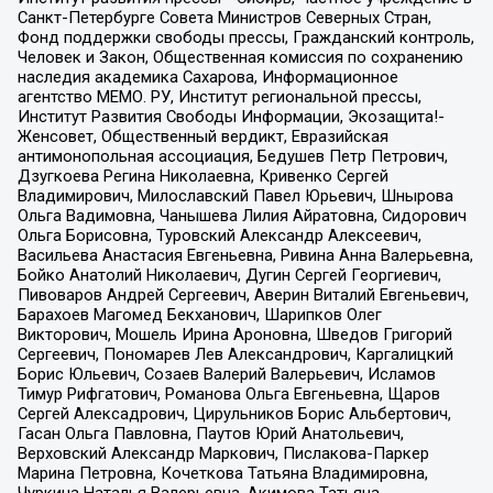
Санкт-Петербурге Совета Министров Северных Стран,
Фонд поддержки свободы прессы, Гражданский контроль,
Человек и Закон, Общественная комиссия по сохранению
наследия академика Сахарова, Информационное
агентство МЕМО. РУ, Институт региональной прессы,
Институт Развития Свободы Информации, Экозащита!-
Женсовет, Общественный вердикт, Евразийская
антимонопольная ассоциация, Бедушев Петр Петрович,
Дзугкоева Регина Николаевна, Кривенко Сергей
Владимирович, Милославский Павел Юрьевич, Шнырова
Ольга Вадимовна, Чанышева Лилия Айратовна, Сидорович
Ольга Борисовна, Туровский Александр Алексеевич,
Васильева Анастасия Евгеньевна, Ривина Анна Валерьевна,
Бойко Анатолий Николаевич, Дугин Сергей Георгиевич,
Пивоваров Андрей Сергеевич, Аверин Виталий Евгеньевич,
Барахоев Магомед Бекханович, Шарипков Олег
Викторович, Мошель Ирина Ароновна, Шведов Григорий
Сергеевич, Пономарев Лев Александрович, Каргалицкий
Борис Юльевич, Созаев Валерий Валерьевич, Исламов
Тимур Рифгатович, Романова Ольга Евгеньевна, Щаров
Сергей Алексадрович, Цирульников Борис Альбертович,
Гасан Ольга Павловна, Паутов Юрий Анатольевич,
Верховский Александр Маркович, Пислакова-Паркер
Марина Петровна, Кочеткова Татьяна Владимировна,