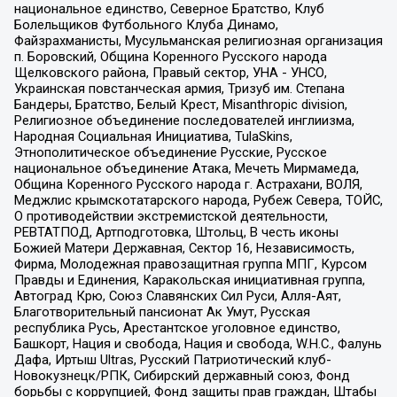
национальное единство, Северное Братство, Клуб
Болельщиков Футбольного Клуба Динамо,
Файзрахманисты, Мусульманская религиозная организация
п. Боровский, Община Коренного Русского народа
Щелковского района, Правый сектор, УНА - УНСО,
Украинская повстанческая армия, Тризуб им. Степана
Бандеры, Братство, Белый Крест, Misanthropic division,
Религиозное объединение последователей инглиизма,
Народная Социальная Инициатива, TulaSkins,
Этнополитическое объединение Русские, Русское
национальное объединение Атака, Мечеть Мирмамеда,
Община Коренного Русского народа г. Астрахани, ВОЛЯ,
Меджлис крымскотатарского народа, Рубеж Севера, ТОЙС,
О противодействии экстремистской деятельности,
РЕВТАТПОД, Артподготовка, Штольц, В честь иконы
Божией Матери Державная, Сектор 16, Независимость,
Фирма, Молодежная правозащитная группа МПГ, Курсом
Правды и Единения, Каракольская инициативная группа,
Автоград Крю, Союз Славянских Сил Руси, Алля-Аят,
Благотворительный пансионат Ак Умут, Русская
республика Русь, Арестантское уголовное единство,
Башкорт, Нация и свобода, Нация и свобода, W.H.С., Фалунь
Дафа, Иртыш Ultras, Русский Патриотический клуб-
Новокузнецк/РПК, Сибирский державный союз, Фонд
борьбы с коррупцией, Фонд защиты прав граждан, Штабы