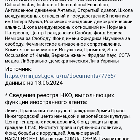
Cultural Vistas, Institute of International Education,
Антивоенное движение Антальи, Открытый диалог, Школа
международных отношений и государственной политики
им Питера Мунка, Российско-канадский демократический
альянс, Школа международных отношений им Нормана
Патерсона, Центр Гражданских Свобод, Фонд Бориса
Немцова за Свободу, Фонд имени Фридриха Науманна за
свободу, Феминистское антивоенное сопротивление,
Комитет независимости Ингушетии, Прометей, Stop
Occupation of Karelia, Вернись живым, Фридом Хаус, СОТА
медиа, Либерально-демократическая Лига Украины
Источник:
https://minjust.gov.ru/ru/documents/7756/
данные на
13.05.2024
* Сведения реестра НКО, выполняющих
функции иностранного агента:
Лилит, Правозащитная группа Гражданин.Армия.Право,
Нижегородский центр немецкой и европейской культуры,
Центр гендерных исследований, Фонд защиты прав
граждан Штаб, Институт права и публичной политики,
Фонд борьбы с коррупцией, Альянс врачей,
НАСИЛИЮ.НЕТ, Мы против СПИДа, СВЕЧА, Гуманитарное