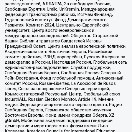
расследователей, АЛЛАТРА, За свободную Россию,
Свободная Бурятия, Uralic, UnKremlin, Международная
федерация транспортных рабочих, ИстЧам Финланд,
Гудзоновский институт, Фонд Демократического
Развития, Комитет-2024, Центрально-Европейский
университет, Центр восточноевропейских и
международных исследований, Общество Сторожевой
башни, Библии и трактатов Свидетелей Иеговы,
Гражданский Совет, Центр анализа европейской политики,
Академическая сеть Восточная Европа, Российский
комитет действия, РЭНД корпорейшн, Русская Америка за
демократию в России, Настоящая Россия, Глобальная сеть
журналистов-расследователей, Служба поддержки,
Свободная Россия Берлин, Свободная Россия Северный
Рейн-Вестфалия, Фонд глобальной помощи, Антивоенный
комитет России, Russie-Libertes, La Asocicion de Rusos
Libres, Союз за возвращение Северных территорий,
Крымскотатарский Ресурсный Центр, Глобальный союз
IndustriALL, Russian Election Monitor, Article 19, Мнение
медиа, Федерация анархического черного креста, Радио
Свободная Европа, Германское общество изучения
Восточной Европы, Фонд имени Фридриха Эберта, XZ
gGmbH, Мобильная академия поддержки гендерной
демократии и миротворчества, Форум имени Льва
Копелева, American Councils for International Education,