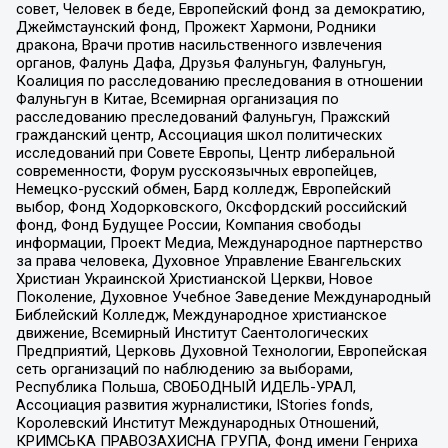
совет, Человек в беде, Европейский фонд за демократию,
Джеймстаунский фонд, Прожект Хармони, Родники
дракона, Врачи против насильственного извлечения
органов, Фалунь Дафа, Друзья Фалуньгун, Фалуньгун,
Коалиция по расследованию преследования в отношении
Фалуньгун в Китае, Всемирная организация по
расследованию преследований Фалуньгун, Пражский
гражданский центр, Ассоциация школ политических
исследований при Совете Европы, Центр либеральной
современности, Форум русскоязычных европейцев,
Немецко-русский обмен, Бард колледж, Европейский
выбор, Фонд Ходорковского, Оксфордский российский
фонд, Фонд Будущее России, Компания свободы
информации, Проект Медиа, Международное партнерство
за права человека, Духовное Управление Евангельских
Христиан Украинской Христианской Церкви, Новое
Поколение, Духовное Учебное Заведение Международный
Библейский Колледж, Международное христианское
движение, Всемирный Институт Саентологических
Предприятий, Церковь Духовной Технологии, Европейская
сеть организаций по наблюдению за выборами,
Республика Польша, СВОБОДНЫЙ ИДЕЛЬ-УРАЛ,
Ассоциация развития журналистики, IStories fonds,
Королевский Институт Международных Отношений,
КРИМСЬКА ПРАВОЗАХИСНА ГРУПА, Фонд имени Генриха