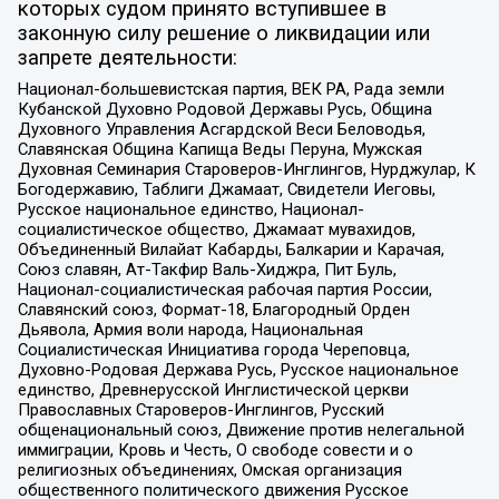
которых судом принято вступившее в
законную силу решение о ликвидации или
запрете деятельности:
Национал-большевистская партия, ВЕК РА, Рада земли
Кубанской Духовно Родовой Державы Русь, Община
Духовного Управления Асгардской Веси Беловодья,
Славянская Община Капища Веды Перуна, Мужская
Духовная Семинария Староверов-Инглингов, Нурджулар, К
Богодержавию, Таблиги Джамаат, Свидетели Иеговы,
Русское национальное единство, Национал-
социалистическое общество, Джамаат мувахидов,
Объединенный Вилайат Кабарды, Балкарии и Карачая,
Союз славян, Ат-Такфир Валь-Хиджра, Пит Буль,
Национал-социалистическая рабочая партия России,
Славянский союз, Формат-18, Благородный Орден
Дьявола, Армия воли народа, Национальная
Социалистическая Инициатива города Череповца,
Духовно-Родовая Держава Русь, Русское национальное
единство, Древнерусской Инглистической церкви
Православных Староверов-Инглингов, Русский
общенациональный союз, Движение против нелегальной
иммиграции, Кровь и Честь, О свободе совести и о
религиозных объединениях, Омская организация
общественного политического движения Русское