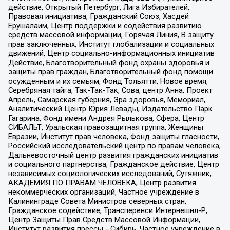
действие, Открытый Петербург, Лига Избирателей,
Правовая инициатива, Гражданский Союз, Хасдей
Ерушалаим, Центр поддержки и содействия развитию
средств массовой информации, Горячая Линия, В защиту
прав заключенных, Институт глобализации и социальных
движений, Центр социально-информационных инициатив
Действие, Благотворительный фонд охраны здоровья и
защиты прав граждан, Благотворительный фонд помощи
осужденным и их семьям, Фонд Тольятти, Новое время,
Серебряная тайга, Так-Так-Так, Сова, центр Анна, Проект
Апрель, Самарская губерния, Эра здоровья, Мемориал,
Аналитический Центр Юрия Левады, Издательство Парк
Гагарина, Фонд имени Андрея Рылькова, Сфера, Центр
СИБАЛЬТ, Уральская правозащитная группа, Женщины
Евразии, Институт прав человека, Фонд защиты гласности,
Российский исследовательский центр по правам человека,
Дальневосточный центр развития гражданских инициатив
и социального партнерства, Гражданское действие, Центр
независимых социологических исследований, Сутяжник,
АКАДЕМИЯ ПО ПРАВАМ ЧЕЛОВЕКА, Центр развития
некоммерческих организаций, Частное учреждение в
Калининграде Совета Министров северных стран,
Гражданское содействие, Трансперенси Интернешнл-Р,
Центр Защиты Прав Средств Массовой Информации,
Институт развития прессы - Сибирь, Частное учреждение в