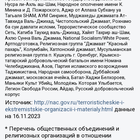
Нусра ли-Ахль аш-Шам, Народное ополчение имени К.
Минина и Д. Пожарского, Аджр от Аллаха Субхану уа
Тагьаля SHAM, АУМ Синрике, Муджахеды джамаата Ат-
Тавхида Валь-Джихад, Чистопольский Джамаат, Рохнамо
ба суи давлати исломи, Террористическое сообщество
Сеть, Катиба Таухид валь-Джихад, Хайят Тахрир аш-Шам,
Ахлю Сунна Валь Джамаа, National Socialism/White Power,
Артподготовка, Религиозная группа “Джамаат “Красный
пахарь”, Колумбайн, Хатлонский джамаат, Мусульманская
религиозная группа п. Кушкуль г. Оренбург, Крымско-
татарский добровольческий батальон имени Номана
Челебиджихана, Азов, Партия исламского возрождения
Таджикистана, Народная самооборона, Дуббайский
джамаат, московская ячейка, Батал-Хаджи Белхороев,
Маньяки Культ Убийц, Молодёжь Которая Улыбается,
Легион Свобода России, Айдар, Русский добровольческий
корпус
Источник:
http://nac.gov.ru/terroristicheskie-i-
ekstremistskie-organizacii-i-materialy.html
данные
на
16.11.2023
* Перечень общественных объединений и
религиозных организаций в отношении