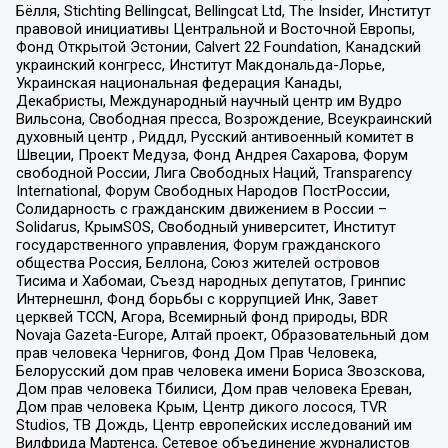
Бёлля, Stichting Bellingcat, Bellingcat Ltd, The Insider, Институт
правовой инициативы Центральной и Восточной Европы,
Фонд Открытой Эстонии, Calvert 22 Foundation, Канадский
украинский конгресс, Институт Макдональда-Лорье,
Украинская национальная федерация Канады,
Декабристы, Международный научный центр им Вудро
Вильсона, Свободная пресса, Возрождение, Всеукраинский
духовный центр , Риддл, Русский антивоенный комитет в
Швеции, Проект Медуза, Фонд Андрея Сахарова, Форум
свободной России, Лига Свободных Наций, Transparеncy
International, Форум Свободных Народов ПостРоссии,
Солидарность с гражданским движением в России –
Solidarus, КрымSOS, Свободный университет, Институт
государственного управления, Форум гражданского
общества Россия, Беллона, Союз жителей островов
Тисима и Хабомаи, Съезд народных депутатов, Гринпис
Интернешнл, Фонд борьбы с коррупцией Инк, Завет
церквей TCCN, Агора, Всемирный фонд природы, BDR
Novaja Gazeta-Europe, Алтай проект, Образовательный дом
прав человека Чернигов, Фонд Дом Прав Человека,
Белорусский дом прав человека имени Бориса Звозскова,
Дом прав человека Тбилиси, Дом прав человека Ереван,
Дом прав человека Крым, Центр дикого лосося, TVR
Studios, ТВ Дождь, Центр европейских исследований им
Вилфрида Мартенса, Сетевое объединение журналистов