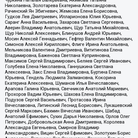
Чуркина Наталья Валерьевна, Акимова Татьяна
Николаевна, Золотарева Екатерина Александровна,
Рачинский Ян Збигневич, Жемкова Елена Борисовна,
Гудков Лев Дмитриевич, Илларионова Юлия Юрьевна,
Саранг Анна Васильевна, Захарова Светлана Сергеевна,
Аверин Владимир Анатольевич, Щур Татьяна Михайловна,
Щур Николай Алексеевич, Блинушов Андрей Юрьевич,
Мосин Алексей Геннадьевич, Гефтер Валентин Михайлович,
Симонов Алексей Кириллович, Флиге Ирина Анатольевна,
Мельникова Валентина Дмитриевна, Вититинова Елена
Владимировна, Баженова Светлана Куприяновна,
Максимов Сергей Владимирович, Беляев Сергей Иванович,
Голубева Елена Николаевна, Ганнушкина Светлана
Алексеевна, Закс Елена Владимировна, Буртина Елена
Юрьевна, Гендель Людмила Залмановна, Кокорина
Екатерина Алексеевна, Шуманов Илья Вячеславович,
Арапова Галина Юрьевна, Свечников Анатолий Мариевич,
Прохоров Вадим Юрьевич, Шахова Елена Владимировна,
Подузов Сергей Васильевич, Протасова Ирина
Вячеславовна, Литинский Леонид Борисович, Лукашевский
Сергей Маркович, Бахмин Вячеслав Иванович, Шабад
Анатолий Ефимович, Сухих Дарья Николаевна, Орлов Олег
Петрович, Добровольская Анна Дмитриевна, Королева
Александра Евгеньевна, Смирнов Владимир
Александрович, Вицин Сергей Ефимович, Золотухин Борис