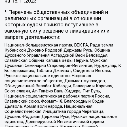
на
16.11.2023
* Перечень общественных объединений и
религиозных организаций в отношении
которых судом принято вступившее в
законную силу решение о ликвидации или
запрете деятельности:
Национал-большевистская партия, ВЕК РА, Рада земли
Кубанской Духовно Родовой Державы Русь, Община
Духовного Управления Асгардской Веси Беловодья,
Славянская Община Капища Веды Перуна, Мужская
Духовная Семинария Староверов-Инглингов, Нурджулар, К
Богодержавию, Таблиги Джамаат, Свидетели Иеговы,
Русское национальное единство, Национал-
социалистическое общество, Джамаат мувахидов,
Объединенный Вилайат Кабарды, Балкарии и Карачая,
Союз славян, Ат-Такфир Валь-Хиджра, Пит Буль,
Национал-социалистическая рабочая партия России,
Славянский союз, Формат-18, Благородный Орден
Дьявола, Армия воли народа, Национальная
Социалистическая Инициатива города Череповца,
Духовно-Родовая Держава Русь, Русское национальное
единство, Древнерусской Инглистической церкви
Православных Староверов-Инглингов, Русский