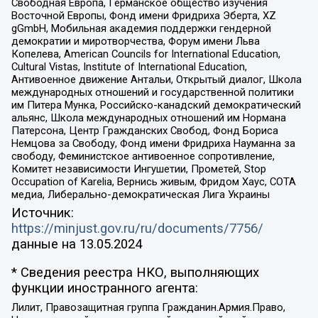
Свободная Европа, Германское общество изучения
Восточной Европы, Фонд имени Фридриха Эберта, XZ
gGmbH, Мобильная академия поддержки гендерной
демократии и миротворчества, Форум имени Льва
Копелева, American Councils for International Education,
Cultural Vistas, Institute of International Education,
Антивоенное движение Антальи, Открытый диалог, Школа
международных отношений и государственной политики
им Питера Мунка, Российско-канадский демократический
альянс, Школа международных отношений им Нормана
Патерсона, Центр Гражданских Свобод, Фонд Бориса
Немцова за Свободу, Фонд имени Фридриха Науманна за
свободу, Феминистское антивоенное сопротивление,
Комитет независимости Ингушетии, Прометей, Stop
Occupation of Karelia, Вернись живым, Фридом Хаус, СОТА
медиа, Либерально-демократическая Лига Украины
Источник:
https://minjust.gov.ru/ru/documents/7756/
данные на
13.05.2024
* Сведения реестра НКО, выполняющих
функции иностранного агента:
Лилит, Правозащитная группа Гражданин.Армия.Право,