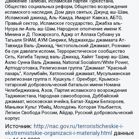
Движение Талибан, Исламская партия Туркестана,
Общество социальных реформ, Общество возрождения
исламского наследия, Дом двух святых, Джунд аш-Шам,
Исламский джихад, Аль-Каида, Имарат Кавказ, АБТО,
Правый сектор, Исламское государство, Джабха аль-
Нусра ли-Ахль аш-Шам, Народное ополчение имени К.
Минина и Д. Пожарского, Аджр от Аллаха Субхану уа
Тагьаля SHAM, АУМ Синрике, Муджахеды джамаата Ат-
Тавхида Валь-Джихад, Чистопольский Джамаат, Рохнамо
ба суи давлати исломи, Террористическое сообщество
Сеть, Катиба Таухид валь-Джихад, Хайят Тахрир аш-Шам,
Ахлю Сунна Валь Джамаа, National Socialism/White Power,
Артподготовка, Религиозная группа “Джамаат “Красный
пахарь”, Колумбайн, Хатлонский джамаат, Мусульманская
религиозная группа п. Кушкуль г. Оренбург, Крымско-
татарский добровольческий батальон имени Номана
Челебиджихана, Азов, Партия исламского возрождения
Таджикистана, Народная самооборона, Дуббайский
джамаат, московская ячейка, Батал-Хаджи Белхороев,
Маньяки Культ Убийц, Молодёжь Которая Улыбается,
Легион Свобода России, Айдар, Русский добровольческий
корпус
Источник:
http://nac.gov.ru/terroristicheskie-i-
ekstremistskie-organizacii-i-materialy.html
данные