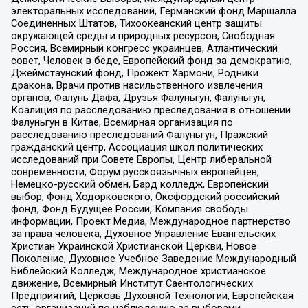
электоральных исследований, Германский фонд Маршалла
Соединенных Штатов, Тихоокеанский центр защиты
окружающей среды и природных ресурсов, Свободная
Россия, Всемирный конгресс украинцев, Атлантический
совет, Человек в беде, Европейский фонд за демократию,
Джеймстаунский фонд, Прожект Хармони, Родники
дракона, Врачи против насильственного извлечения
органов, Фалунь Дафа, Друзья Фалуньгун, Фалуньгун,
Коалиция по расследованию преследования в отношении
Фалуньгун в Китае, Всемирная организация по
расследованию преследований Фалуньгун, Пражский
гражданский центр, Ассоциация школ политических
исследований при Совете Европы, Центр либеральной
современности, Форум русскоязычных европейцев,
Немецко-русский обмен, Бард колледж, Европейский
выбор, Фонд Ходорковского, Оксфордский российский
фонд, Фонд Будущее России, Компания свободы
информации, Проект Медиа, Международное партнерство
за права человека, Духовное Управление Евангельских
Христиан Украинской Христианской Церкви, Новое
Поколение, Духовное Учебное Заведение Международный
Библейский Колледж, Международное христианское
движение, Всемирный Институт Саентологических
Предприятий, Церковь Духовной Технологии, Европейская
сеть организаций по наблюдению за выборами,