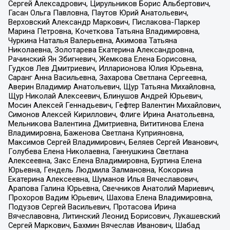
Сергей Алексадрович, Цирульников Борис Альбертович,
Гасан Ольга Павловна, Паутов Юрий Анатольевич,
Верховский Александр Маркович, Пислакова-Паркер
Марина Петровна, Кочеткова Татьяна Владимировна,
Чуркина Наталья Валерьевна, Акимова Татьяна
Николаевна, Золотарева Екатерина Александровна,
Рачинский Ян Збигневич, Жемкова Елена Борисовна,
Гудков Лев Дмитриевич, Илларионова Юлия Юрьевна,
Саранг Анна Васильевна, Захарова Светлана Сергеевна,
Аверин Владимир Анатольевич, Щур Татьяна Михайловна,
Щур Николай Алексеевич, Блинушов Андрей Юрьевич,
Мосин Алексей Геннадьевич, Гефтер Валентин Михайлович,
Симонов Алексей Кириллович, Флиге Ирина Анатольевна,
Мельникова Валентина Дмитриевна, Вититинова Елена
Владимировна, Баженова Светлана Куприяновна,
Максимов Сергей Владимирович, Беляев Сергей Иванович,
Голубева Елена Николаевна, Ганнушкина Светлана
Алексеевна, Закс Елена Владимировна, Буртина Елена
Юрьевна, Гендель Людмила Залмановна, Кокорина
Екатерина Алексеевна, Шуманов Илья Вячеславович,
Арапова Галина Юрьевна, Свечников Анатолий Мариевич,
Прохоров Вадим Юрьевич, Шахова Елена Владимировна,
Подузов Сергей Васильевич, Протасова Ирина
Вячеславовна, Литинский Леонид Борисович, Лукашевский
Сергей Маркович, Бахмин Вячеслав Иванович, Шабад