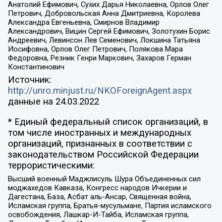
Анатолий Ефимович, Сухих Дарья Николаевна, Орлов Олег
Петрович, Добровольская Анна Дмитриевна, Королева
Александра Евгеньевна, Смирнов Владимир
Александрович, Вицин Сергей Ефимович, Золотухин Борис
Андреевич, Левинсон Лев Семенович, Локшина Татьяна
Иосифовна, Орлов Олег Петрович, Полякова Мара
Федоровна, Резник Генри Маркович, Захаров Герман
Константинович
Источник:
http://unro.minjust.ru/NKOForeignAgent.aspx
данные на
24.03.2022
* Единый федеральный список организаций, в
том числе иностранных и международных
организаций, признанных в соответствии с
законодательством Российской Федерации
террористическими:
Высший военный Маджлисуль Шура Объединенных сил
моджахедов Кавказа, Конгресс народов Ичкерии и
Дагестана, База, Асбат аль-Ансар, Священная война,
Исламская группа, Братья-мусульмане, Партия исламского
освобождения, Лашкар-И-Тайба, Исламская группа,