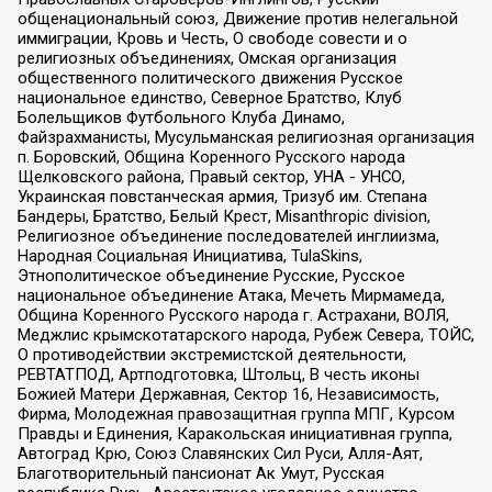
общенациональный союз, Движение против нелегальной
иммиграции, Кровь и Честь, О свободе совести и о
религиозных объединениях, Омская организация
общественного политического движения Русское
национальное единство, Северное Братство, Клуб
Болельщиков Футбольного Клуба Динамо,
Файзрахманисты, Мусульманская религиозная организация
п. Боровский, Община Коренного Русского народа
Щелковского района, Правый сектор, УНА - УНСО,
Украинская повстанческая армия, Тризуб им. Степана
Бандеры, Братство, Белый Крест, Misanthropic division,
Религиозное объединение последователей инглиизма,
Народная Социальная Инициатива, TulaSkins,
Этнополитическое объединение Русские, Русское
национальное объединение Атака, Мечеть Мирмамеда,
Община Коренного Русского народа г. Астрахани, ВОЛЯ,
Меджлис крымскотатарского народа, Рубеж Севера, ТОЙС,
О противодействии экстремистской деятельности,
РЕВТАТПОД, Артподготовка, Штольц, В честь иконы
Божией Матери Державная, Сектор 16, Независимость,
Фирма, Молодежная правозащитная группа МПГ, Курсом
Правды и Единения, Каракольская инициативная группа,
Автоград Крю, Союз Славянских Сил Руси, Алля-Аят,
Благотворительный пансионат Ак Умут, Русская