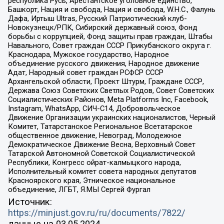
республика Русь, Арестантское уголовное единство,
Башкорт, Нация и свобода, Нация и свобода, W.H.С., Фалунь
Дафа, Иртыш Ultras, Русский Патриотический клуб-
Новокузнецк/РПК, Сибирский державный союз, Фонд
борьбы с коррупцией, Фонд защиты прав граждан, Штабы
Навального, Совет граждан СССР Прикубанского округа г.
Краснодара, Мужское государство, Народное
объединение русского движения, Народное движение
Адат, Народный совет граждан РСФСР СССР
Архангельской области, Проект Штурм, Граждане СССР,
Держава Союз Советских Светлых Родов, Совет Советских
Социалистических Районов, Meta Platforms Inc, Facebook,
Instagram, WhatsApp, СИЧ-С14, Добровольческое
Движение Организации украинских националистов, Черный
Комитет, Татарстанское Региональное Всетатарское
общественное движение, Невоград, Молодежное
Демократическое Движение Весна, Верховный Совет
Татарской Автономной Советской Социалистической
Республики, Конгресс ойрат-калмыцкого народа,
Исполнительный комитет совета народных депутатов
Красноярского края, Этническое национальное
объединение, ЛГБТ, Я.МЫ Сергей Фургал
Источник:
https://minjust.gov.ru/ru/documents/7822/