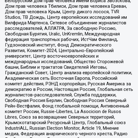
Белорусский дом прав человека имени Бориса Звозскова,
Дом прав человека Тбилиси, Дом прав человека Ереван,
Дом прав человека Крым, Центр дикого лосося, TVR
Studios, ТВ Дождь, Центр европейских исследований им
Вилфрида Мартенса, Сетевое объединение журналистов
расследователей, АЛЛАТРА, За свободную Россию,
Свободная Бурятия, Uralic, UnKremlin, Международная
федерация транспортных рабочих, ИстЧам Финланд,
Гудзоновский институт, Фонд Демократического
Развития, Комитет-2024, Центрально-Европейский
университет, Центр восточноевропейских и
международных исследований, Общество Сторожевой
башни, Библии и трактатов Свидетелей Иеговы,
Гражданский Совет, Центр анализа европейской политики,
Академическая сеть Восточная Европа, Российский
комитет действия, РЭНД корпорейшн, Русская Америка за
демократию в России, Настоящая Россия, Глобальная сеть
журналистов-расследователей, Служба поддержки,
Свободная Россия Берлин, Свободная Россия Северный
Рейн-Вестфалия, Фонд глобальной помощи, Антивоенный
комитет России, Russie-Libertes, La Asocicion de Rusos
Libres, Союз за возвращение Северных территорий,
Крымскотатарский Ресурсный Центр, Глобальный союз
IndustriALL, Russian Election Monitor, Article 19, Мнение
медиа, Федерация анархического черного креста, Радио