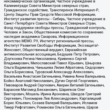
некоммерческих организаций, Частное учреждение в
Калининграде Совета Министров северных стран,
Гражданское содействие, Трансперенси Интернешнл-Р,
Центр Защиты Прав Средств Массовой Информации,
Институт развития прессы - Сибирь, Частное учреждение в
Санкт-Петербурге Совета Министров Северных Стран,
Фонд поддержки свободы прессы, Гражданский контроль,
Человек и Закон, Общественная комиссия по сохранению
наследия академика Сахарова, Информационное
агентство МЕМО. РУ, Институт региональной прессы,
Институт Развития Свободы Информации, Экозащита!-
Женсовет, Общественный вердикт, Евразийская
антимонопольная ассоциация, Бедушев Петр Петрович,
Дзугкоева Регина Николаевна, Кривенко Сергей
Владимирович, Милославский Павел Юрьевич, Шнырова
Ольга Вадимовна, Чанышева Лилия Айратовна, Сидорович
Ольга Борисовна, Туровский Александр Алексеевич,
Васильева Анастасия Евгеньевна, Ривина Анна Валерьевна,
Бойко Анатолий Николаевич, Дугин Сергей Георгиевич,
Пивоваров Андрей Сергеевич, Аверин Виталий Евгеньевич,
Барахоев Магомед Бекханович, Шарипков Олег
Викторович, Мошель Ирина Ароновна, Шведов Григорий
Сергеевич, Пономарев Лев Александрович, Каргалицкий
Борис Юльевич, Созаев Валерий Валерьевич, Исламов
Тимур Рифгатович, Романова Ольга Евгеньевна, Щаров