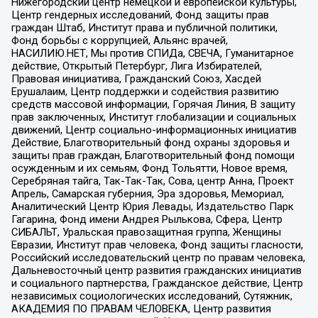
Нижегородский центр немецкой и европейской культуры,
Центр гендерных исследований, Фонд защиты прав
граждан Штаб, Институт права и публичной политики,
Фонд борьбы с коррупцией, Альянс врачей,
НАСИЛИЮ.НЕТ, Мы против СПИДа, СВЕЧА, Гуманитарное
действие, Открытый Петербург, Лига Избирателей,
Правовая инициатива, Гражданский Союз, Хасдей
Ерушалаим, Центр поддержки и содействия развитию
средств массовой информации, Горячая Линия, В защиту
прав заключенных, Институт глобализации и социальных
движений, Центр социально-информационных инициатив
Действие, Благотворительный фонд охраны здоровья и
защиты прав граждан, Благотворительный фонд помощи
осужденным и их семьям, Фонд Тольятти, Новое время,
Серебряная тайга, Так-Так-Так, Сова, центр Анна, Проект
Апрель, Самарская губерния, Эра здоровья, Мемориал,
Аналитический Центр Юрия Левады, Издательство Парк
Гагарина, Фонд имени Андрея Рылькова, Сфера, Центр
СИБАЛЬТ, Уральская правозащитная группа, Женщины
Евразии, Институт прав человека, Фонд защиты гласности,
Российский исследовательский центр по правам человека,
Дальневосточный центр развития гражданских инициатив
и социального партнерства, Гражданское действие, Центр
независимых социологических исследований, Сутяжник,
АКАДЕМИЯ ПО ПРАВАМ ЧЕЛОВЕКА, Центр развития