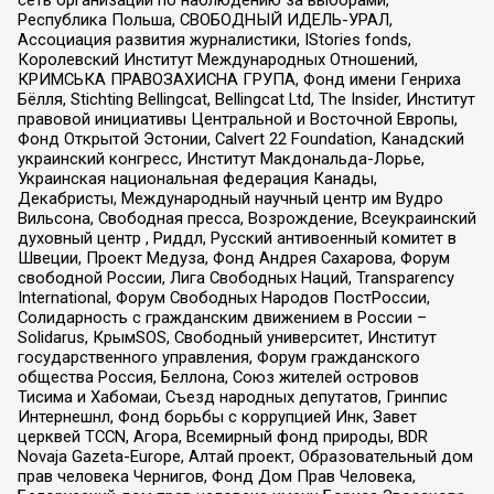
Республика Польша, СВОБОДНЫЙ ИДЕЛЬ-УРАЛ,
Ассоциация развития журналистики, IStories fonds,
Королевский Институт Международных Отношений,
КРИМСЬКА ПРАВОЗАХИСНА ГРУПА, Фонд имени Генриха
Бёлля, Stichting Bellingcat, Bellingcat Ltd, The Insider, Институт
правовой инициативы Центральной и Восточной Европы,
Фонд Открытой Эстонии, Calvert 22 Foundation, Канадский
украинский конгресс, Институт Макдональда-Лорье,
Украинская национальная федерация Канады,
Декабристы, Международный научный центр им Вудро
Вильсона, Свободная пресса, Возрождение, Всеукраинский
духовный центр , Риддл, Русский антивоенный комитет в
Швеции, Проект Медуза, Фонд Андрея Сахарова, Форум
свободной России, Лига Свободных Наций, Transparеncy
International, Форум Свободных Народов ПостРоссии,
Солидарность с гражданским движением в России –
Solidarus, КрымSOS, Свободный университет, Институт
государственного управления, Форум гражданского
общества Россия, Беллона, Союз жителей островов
Тисима и Хабомаи, Съезд народных депутатов, Гринпис
Интернешнл, Фонд борьбы с коррупцией Инк, Завет
церквей TCCN, Агора, Всемирный фонд природы, BDR
Novaja Gazeta-Europe, Алтай проект, Образовательный дом
прав человека Чернигов, Фонд Дом Прав Человека,