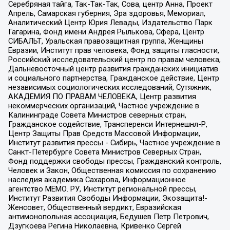
Серебряная тайга, Так-Так-Так, Сова, центр Анна, Проект
Апрель, Самарская губерния, Эра здоровья, Мемориал,
Аналитический Центр Юрия Левады, Издательство Парк
Гагарина, Фонд имени Андрея Рылькова, Сфера, Центр
СИБАЛЬТ, Уральская правозащитная группа, Женщины
Евразии, Институт прав человека, Фонд защиты гласности,
Российский исследовательский центр по правам человека,
Дальневосточный центр развития гражданских инициатив
и социального партнерства, Гражданское действие, Центр
независимых социологических исследований, Сутяжник,
АКАДЕМИЯ ПО ПРАВАМ ЧЕЛОВЕКА, Центр развития
некоммерческих организаций, Частное учреждение в
Калининграде Совета Министров северных стран,
Гражданское содействие, Трансперенси Интернешнл-Р,
Центр Защиты Прав Средств Массовой Информации,
Институт развития прессы - Сибирь, Частное учреждение в
Санкт-Петербурге Совета Министров Северных Стран,
Фонд поддержки свободы прессы, Гражданский контроль,
Человек и Закон, Общественная комиссия по сохранению
наследия академика Сахарова, Информационное
агентство МЕМО. РУ, Институт региональной прессы,
Институт Развития Свободы Информации, Экозащита!-
Женсовет, Общественный вердикт, Евразийская
антимонопольная ассоциация, Бедушев Петр Петрович,
Дзугкоева Регина Николаевна, Кривенко Сергей