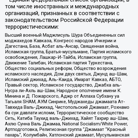
том числе иностранных и международных
организаций, признанных в соответствии с
законодательством Российской Федерации
террористическими:
Высший военный Маджлисуль Шура Объединенных сил
моджахедов Кавказа, Конгресс народов Ичкерии и
Дагестана, База, Асбат аль-Ансар, Священная война,
Исламская группа, Братья-мусульмане, Партия исламского
освобождения, Лашкар-И-Тайба, Исламская группа,
Движение Талибан, Исламская партия Туркестана,
Общество социальных реформ, Общество возрождения
исламского наследия, Дом двух святых, Джунд аш-Шам,
Исламский джихад, Аль-Каида, Имарат Кавказ, АБТО,
Правый сектор, Исламское государство, Джабха аль-
Нусра ли-Ахль аш-Шам, Народное ополчение имени К.
Минина и Д. Пожарского, Аджр от Аллаха Субхану уа
Тагьаля SHAM, АУМ Синрике, Муджахеды джамаата Ат-
Тавхида Валь-Джихад, Чистопольский Джамаат, Рохнамо
ба суи давлати исломи, Террористическое сообщество
Сеть, Катиба Таухид валь-Джихад, Хайят Тахрир аш-Шам,
Ахлю Сунна Валь Джамаа, National Socialism/White Power,
Артподготовка, Религиозная группа “Джамаат “Красный
пахарь”, Колумбайн, Хатлонский джамаат, Мусульманская