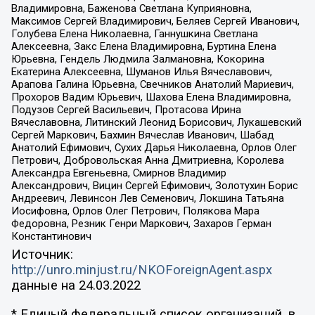
Владимировна, Баженова Светлана Куприяновна,
Максимов Сергей Владимирович, Беляев Сергей Иванович,
Голубева Елена Николаевна, Ганнушкина Светлана
Алексеевна, Закс Елена Владимировна, Буртина Елена
Юрьевна, Гендель Людмила Залмановна, Кокорина
Екатерина Алексеевна, Шуманов Илья Вячеславович,
Арапова Галина Юрьевна, Свечников Анатолий Мариевич,
Прохоров Вадим Юрьевич, Шахова Елена Владимировна,
Подузов Сергей Васильевич, Протасова Ирина
Вячеславовна, Литинский Леонид Борисович, Лукашевский
Сергей Маркович, Бахмин Вячеслав Иванович, Шабад
Анатолий Ефимович, Сухих Дарья Николаевна, Орлов Олег
Петрович, Добровольская Анна Дмитриевна, Королева
Александра Евгеньевна, Смирнов Владимир
Александрович, Вицин Сергей Ефимович, Золотухин Борис
Андреевич, Левинсон Лев Семенович, Локшина Татьяна
Иосифовна, Орлов Олег Петрович, Полякова Мара
Федоровна, Резник Генри Маркович, Захаров Герман
Константинович
Источник:
http://unro.minjust.ru/NKOForeignAgent.aspx
данные на
24.03.2022
* Единый федеральный список организаций, в