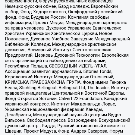
современности, Форум русскоязычных европейцев,
Немецко-русский обмен, Бард колледж, Европейский
выбор, Фонд Ходорковского, Оксфордский российский
фонд, Фонд Будущее России, Компания свободы
информации, Проект Медиа, Международное партнерство
за права человека, Духовное Управление Евангельских
Христиан Украинской Христианской Церкви, Новое
Поколение, Духовное Учебное Заведение Международный
Библейский Колледж, Международное христианское
движение, Всемирный Институт Саентологических
Предприятий, Церковь Духовной Технологии, Европейская
сеть организаций по наблюдению за выборами,
Республика Польша, СВОБОДНЫЙ ИДЕЛЬ-УРАЛ,
Ассоциация развития журналистики, IStories fonds,
Королевский Институт Международных Отношений,
КРИМСЬКА ПРАВОЗАХИСНА ГРУПА, Фонд имени Генриха
Бёлля, Stichting Bellingcat, Bellingcat Ltd, The Insider, Институт
правовой инициативы Центральной и Восточной Европы,
Фонд Открытой Эстонии, Calvert 22 Foundation, Канадский
украинский конгресс, Институт Макдональда-Лорье,
Украинская национальная федерация Канады,
Декабристы, Международный научный центр им Вудро
Вильсона, Свободная пресса, Возрождение, Всеукраинский
духовный центр , Риддл, Русский антивоенный комитет в
Швеции, Проект Медуза, Фонд Андрея Сахарова, Форум