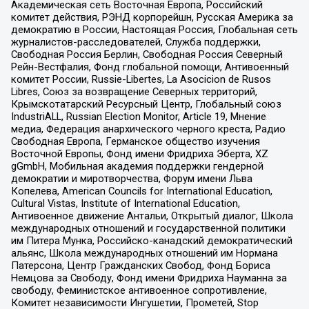
Академическая сеть Восточная Европа, Российский
комитет действия, РЭНД корпорейшн, Русская Америка за
демократию в России, Настоящая Россия, Глобальная сеть
журналистов-расследователей, Служба поддержки,
Свободная Россия Берлин, Свободная Россия Северный
Рейн-Вестфалия, Фонд глобальной помощи, Антивоенный
комитет России, Russie-Libertes, La Asocicion de Rusos
Libres, Союз за возвращение Северных территорий,
Крымскотатарский Ресурсный Центр, Глобальный союз
IndustriALL, Russian Election Monitor, Article 19, Мнение
медиа, Федерация анархического черного креста, Радио
Свободная Европа, Германское общество изучения
Восточной Европы, Фонд имени Фридриха Эберта, XZ
gGmbH, Мобильная академия поддержки гендерной
демократии и миротворчества, Форум имени Льва
Копелева, American Councils for International Education,
Cultural Vistas, Institute of International Education,
Антивоенное движение Антальи, Открытый диалог, Школа
международных отношений и государственной политики
им Питера Мунка, Российско-канадский демократический
альянс, Школа международных отношений им Нормана
Патерсона, Центр Гражданских Свобод, Фонд Бориса
Немцова за Свободу, Фонд имени Фридриха Науманна за
свободу, Феминистское антивоенное сопротивление,
Комитет независимости Ингушетии, Прометей, Stop