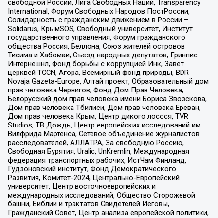
свободной России, Лига Свободных Наций, Transparеncy
International, Форум Свободных Народов ПостРоссии,
Солидарность с гражданским движением в России –
Solidarus, КрымSOS, Свободный университет, Институт
государственного управления, Форум гражданского
общества Россия, Беллона, Союз жителей островов
Тисима и Хабомаи, Съезд народных депутатов, Гринпис
Интернешнл, Фонд борьбы с коррупцией Инк, Завет
церквей TCCN, Агора, Всемирный фонд природы, BDR
Novaja Gazeta-Europe, Алтай проект, Образовательный дом
прав человека Чернигов, Фонд Дом Прав Человека,
Белорусский дом прав человека имени Бориса Звозскова,
Дом прав человека Тбилиси, Дом прав человека Ереван,
Дом прав человека Крым, Центр дикого лосося, TVR
Studios, ТВ Дождь, Центр европейских исследований им
Вилфрида Мартенса, Сетевое объединение журналистов
расследователей, АЛЛАТРА, За свободную Россию,
Свободная Бурятия, Uralic, UnKremlin, Международная
федерация транспортных рабочих, ИстЧам Финланд,
Гудзоновский институт, Фонд Демократического
Развития, Комитет-2024, Центрально-Европейский
университет, Центр восточноевропейских и
международных исследований, Общество Сторожевой
башни, Библии и трактатов Свидетелей Иеговы,
Гражданский Совет, Центр анализа европейской политики,