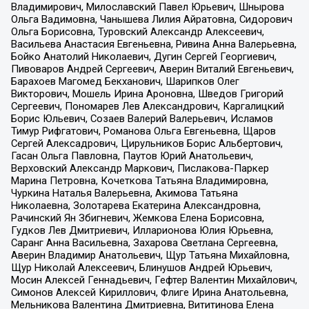
Владимирович, Милославский Павел Юрьевич, Шнырова
Ольга Вадимовна, Чанышева Лилия Айратовна, Сидорович
Ольга Борисовна, Туровский Александр Алексеевич,
Васильева Анастасия Евгеньевна, Ривина Анна Валерьевна,
Бойко Анатолий Николаевич, Дугин Сергей Георгиевич,
Пивоваров Андрей Сергеевич, Аверин Виталий Евгеньевич,
Барахоев Магомед Бекханович, Шарипков Олег
Викторович, Мошель Ирина Ароновна, Шведов Григорий
Сергеевич, Пономарев Лев Александрович, Каргалицкий
Борис Юльевич, Созаев Валерий Валерьевич, Исламов
Тимур Рифгатович, Романова Ольга Евгеньевна, Щаров
Сергей Алексадрович, Цирульников Борис Альбертович,
Гасан Ольга Павловна, Паутов Юрий Анатольевич,
Верховский Александр Маркович, Пислакова-Паркер
Марина Петровна, Кочеткова Татьяна Владимировна,
Чуркина Наталья Валерьевна, Акимова Татьяна
Николаевна, Золотарева Екатерина Александровна,
Рачинский Ян Збигневич, Жемкова Елена Борисовна,
Гудков Лев Дмитриевич, Илларионова Юлия Юрьевна,
Саранг Анна Васильевна, Захарова Светлана Сергеевна,
Аверин Владимир Анатольевич, Щур Татьяна Михайловна,
Щур Николай Алексеевич, Блинушов Андрей Юрьевич,
Мосин Алексей Геннадьевич, Гефтер Валентин Михайлович,
Симонов Алексей Кириллович, Флиге Ирина Анатольевна,
Мельникова Валентина Дмитриевна, Вититинова Елена