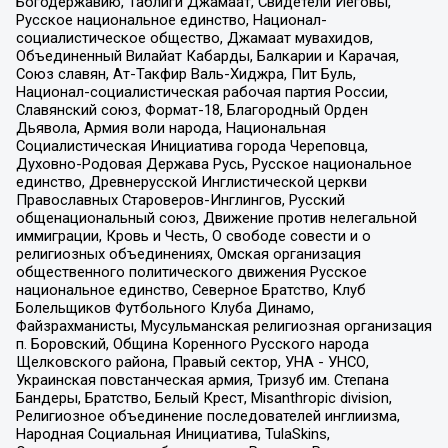
Богодержавию, Таблиги Джамаат, Свидетели Иеговы,
Русское национальное единство, Национал-
социалистическое общество, Джамаат мувахидов,
Объединенный Вилайат Кабарды, Балкарии и Карачая,
Союз славян, Ат-Такфир Валь-Хиджра, Пит Буль,
Национал-социалистическая рабочая партия России,
Славянский союз, Формат-18, Благородный Орден
Дьявола, Армия воли народа, Национальная
Социалистическая Инициатива города Череповца,
Духовно-Родовая Держава Русь, Русское национальное
единство, Древнерусской Инглистической церкви
Православных Староверов-Инглингов, Русский
общенациональный союз, Движение против нелегальной
иммиграции, Кровь и Честь, О свободе совести и о
религиозных объединениях, Омская организация
общественного политического движения Русское
национальное единство, Северное Братство, Клуб
Болельщиков Футбольного Клуба Динамо,
Файзрахманисты, Мусульманская религиозная организация
п. Боровский, Община Коренного Русского народа
Щелковского района, Правый сектор, УНА - УНСО,
Украинская повстанческая армия, Тризуб им. Степана
Бандеры, Братство, Белый Крест, Misanthropic division,
Религиозное объединение последователей инглиизма,
Народная Социальная Инициатива, TulaSkins,