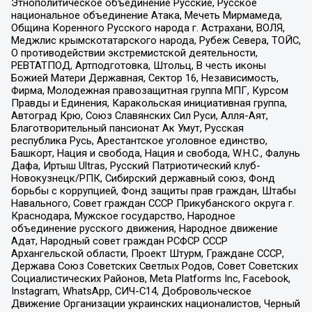
Этнополитическое объединение Русские, Русское
национальное объединение Атака, Мечеть Мирмамеда,
Община Коренного Русского народа г. Астрахани, ВОЛЯ,
Меджлис крымскотатарского народа, Рубеж Севера, ТОЙС,
О противодействии экстремистской деятельности,
РЕВТАТПОД, Артподготовка, Штольц, В честь иконы
Божией Матери Державная, Сектор 16, Независимость,
Фирма, Молодежная правозащитная группа МПГ, Курсом
Правды и Единения, Каракольская инициативная группа,
Автоград Крю, Союз Славянских Сил Руси, Алля-Аят,
Благотворительный пансионат Ак Умут, Русская
республика Русь, Арестантское уголовное единство,
Башкорт, Нация и свобода, Нация и свобода, W.H.С., Фалунь
Дафа, Иртыш Ultras, Русский Патриотический клуб-
Новокузнецк/РПК, Сибирский державный союз, Фонд
борьбы с коррупцией, Фонд защиты прав граждан, Штабы
Навального, Совет граждан СССР Прикубанского округа г.
Краснодара, Мужское государство, Народное
объединение русского движения, Народное движение
Адат, Народный совет граждан РСФСР СССР
Архангельской области, Проект Штурм, Граждане СССР,
Держава Союз Советских Светлых Родов, Совет Советских
Социалистических Районов, Meta Platforms Inc, Facebook,
Instagram, WhatsApp, СИЧ-С14, Добровольческое
Движение Организации украинских националистов, Черный