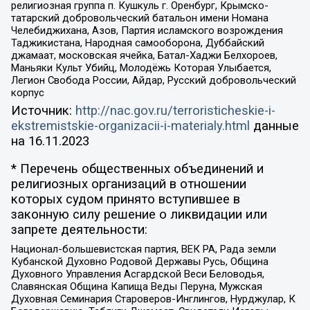
религиозная группа п. Кушкуль г. Оренбург, Крымско-
татарский добровольческий батальон имени Номана
Челебиджихана, Азов, Партия исламского возрождения
Таджикистана, Народная самооборона, Дуббайский
джамаат, московская ячейка, Батал-Хаджи Белхороев,
Маньяки Культ Убийц, Молодёжь Которая Улыбается,
Легион Свобода России, Айдар, Русский добровольческий
корпус
Источник:
http://nac.gov.ru/terroristicheskie-i-
ekstremistskie-organizacii-i-materialy.html
данные
на
16.11.2023
* Перечень общественных объединений и
религиозных организаций в отношении
которых судом принято вступившее в
законную силу решение о ликвидации или
запрете деятельности:
Национал-большевистская партия, ВЕК РА, Рада земли
Кубанской Духовно Родовой Державы Русь, Община
Духовного Управления Асгардской Веси Беловодья,
Славянская Община Капища Веды Перуна, Мужская
Духовная Семинария Староверов-Инглингов, Нурджулар, К