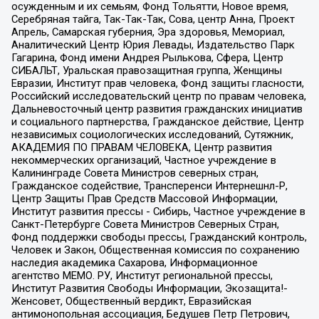
осужденным и их семьям, Фонд Тольятти, Новое время,
Серебряная тайга, Так-Так-Так, Сова, центр Анна, Проект
Апрель, Самарская губерния, Эра здоровья, Мемориал,
Аналитический Центр Юрия Левады, Издательство Парк
Гагарина, Фонд имени Андрея Рылькова, Сфера, Центр
СИБАЛЬТ, Уральская правозащитная группа, Женщины
Евразии, Институт прав человека, Фонд защиты гласности,
Российский исследовательский центр по правам человека,
Дальневосточный центр развития гражданских инициатив
и социального партнерства, Гражданское действие, Центр
независимых социологических исследований, Сутяжник,
АКАДЕМИЯ ПО ПРАВАМ ЧЕЛОВЕКА, Центр развития
некоммерческих организаций, Частное учреждение в
Калининграде Совета Министров северных стран,
Гражданское содействие, Трансперенси Интернешнл-Р,
Центр Защиты Прав Средств Массовой Информации,
Институт развития прессы - Сибирь, Частное учреждение в
Санкт-Петербурге Совета Министров Северных Стран,
Фонд поддержки свободы прессы, Гражданский контроль,
Человек и Закон, Общественная комиссия по сохранению
наследия академика Сахарова, Информационное
агентство МЕМО. РУ, Институт региональной прессы,
Институт Развития Свободы Информации, Экозащита!-
Женсовет, Общественный вердикт, Евразийская
антимонопольная ассоциация, Бедушев Петр Петрович,