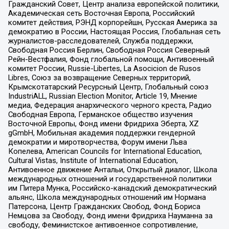
Гражданский Совет, Центр анализа европейской политики,
Академическая сеть Восточная Европа, Российский
комитет действия, РЭНД корпорейшн, Русская Америка за
демократию в России, Настоящая Россия, Глобальная сеть
журналистов-расследователей, Служба поддержки,
Свободная Россия Берлин, Свободная Россия Северный
Рейн-Вестфалия, Фонд глобальной помощи, Антивоенный
комитет России, Russie-Libertes, La Asocicion de Rusos
Libres, Союз за возвращение Северных территорий,
Крымскотатарский Ресурсный Центр, Глобальный союз
IndustriALL, Russian Election Monitor, Article 19, Мнение
медиа, Федерация анархического черного креста, Радио
Свободная Европа, Германское общество изучения
Восточной Европы, Фонд имени Фридриха Эберта, XZ
gGmbH, Мобильная академия поддержки гендерной
демократии и миротворчества, Форум имени Льва
Копелева, American Councils for International Education,
Cultural Vistas, Institute of International Education,
Антивоенное движение Антальи, Открытый диалог, Школа
международных отношений и государственной политики
им Питера Мунка, Российско-канадский демократический
альянс, Школа международных отношений им Нормана
Патерсона, Центр Гражданских Свобод, Фонд Бориса
Немцова за Свободу, Фонд имени Фридриха Науманна за
свободу, Феминистское антивоенное сопротивление,