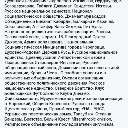
Духовная Семинария Староверов-Инглингов, Нурджулар, К
Богодержавию, Таблиги Джамаат, Свидетели Иеговы,
Русское национальное единство, Национал-
социалистическое общество, Джамаат мувахидов,
Объединенный Вилайат Кабарды, Балкарии и Карачая,
Союз славян, Ат-Такфир Валь-Хиджра, Пит Буль,
Национал-социалистическая рабочая партия России,
Славянский союз, Формат-18, Благородный Орден
Дьявола, Армия воли народа, Национальная
Социалистическая Инициатива города Череповца,
Духовно-Родовая Держава Русь, Русское национальное
единство, Древнерусской Инглистической церкви
Православных Староверов-Инглингов, Русский
общенациональный союз, Движение против нелегальной
иммиграции, Кровь и Честь, О свободе совести и о
религиозных объединениях, Омская организация
общественного политического движения Русское
национальное единство, Северное Братство, Клуб
Болельщиков Футбольного Клуба Динамо,
Файзрахманисты, Мусульманская религиозная организация
п. Боровский, Община Коренного Русского народа
Щелковского района, Правый сектор, УНА - УНСО,
Украинская повстанческая армия, Тризуб им. Степана
Бандеры, Братство, Белый Крест, Misanthropic division,
Религиозное объединение последователей инглиизма,