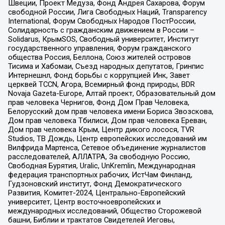
Швеции, Проект Медуза, Фонд Андрея Сахарова, Форум
свободной России, Лига Свободных Наций, Transparеncy
International, Форум Свободных Народов ПостРоссии,
Солидарность с гражданским движением в России –
Solidarus, КрымSOS, Свободный университет, Институт
государственного управления, Форум гражданского
общества Россия, Беллона, Союз жителей островов
Тисима и Хабомаи, Съезд народных депутатов, Гринпис
Интернешнл, Фонд борьбы с коррупцией Инк, Завет
церквей TCCN, Агора, Всемирный фонд природы, BDR
Novaja Gazeta-Europe, Алтай проект, Образовательный дом
прав человека Чернигов, Фонд Дом Прав Человека,
Белорусский дом прав человека имени Бориса Звозскова,
Дом прав человека Тбилиси, Дом прав человека Ереван,
Дом прав человека Крым, Центр дикого лосося, TVR
Studios, ТВ Дождь, Центр европейских исследований им
Вилфрида Мартенса, Сетевое объединение журналистов
расследователей, АЛЛАТРА, За свободную Россию,
Свободная Бурятия, Uralic, UnKremlin, Международная
федерация транспортных рабочих, ИстЧам Финланд,
Гудзоновский институт, Фонд Демократического
Развития, Комитет-2024, Центрально-Европейский
университет, Центр восточноевропейских и
международных исследований, Общество Сторожевой
башни, Библии и трактатов Свидетелей Иеговы,