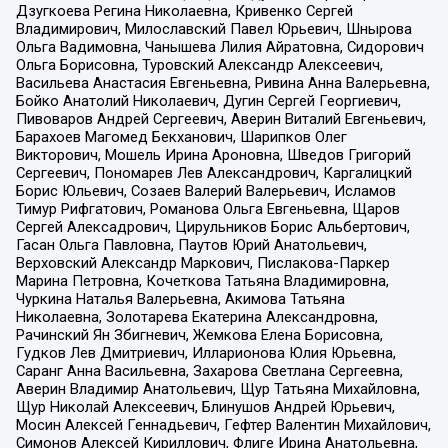
Дзугкоева Регина Николаевна, Кривенко Сергей
Владимирович, Милославский Павел Юрьевич, Шнырова
Ольга Вадимовна, Чанышева Лилия Айратовна, Сидорович
Ольга Борисовна, Туровский Александр Алексеевич,
Васильева Анастасия Евгеньевна, Ривина Анна Валерьевна,
Бойко Анатолий Николаевич, Дугин Сергей Георгиевич,
Пивоваров Андрей Сергеевич, Аверин Виталий Евгеньевич,
Барахоев Магомед Бекханович, Шарипков Олег
Викторович, Мошель Ирина Ароновна, Шведов Григорий
Сергеевич, Пономарев Лев Александрович, Каргалицкий
Борис Юльевич, Созаев Валерий Валерьевич, Исламов
Тимур Рифгатович, Романова Ольга Евгеньевна, Щаров
Сергей Алексадрович, Цирульников Борис Альбертович,
Гасан Ольга Павловна, Паутов Юрий Анатольевич,
Верховский Александр Маркович, Пислакова-Паркер
Марина Петровна, Кочеткова Татьяна Владимировна,
Чуркина Наталья Валерьевна, Акимова Татьяна
Николаевна, Золотарева Екатерина Александровна,
Рачинский Ян Збигневич, Жемкова Елена Борисовна,
Гудков Лев Дмитриевич, Илларионова Юлия Юрьевна,
Саранг Анна Васильевна, Захарова Светлана Сергеевна,
Аверин Владимир Анатольевич, Щур Татьяна Михайловна,
Щур Николай Алексеевич, Блинушов Андрей Юрьевич,
Мосин Алексей Геннадьевич, Гефтер Валентин Михайлович,
Симонов Алексей Кириллович, Флиге Ирина Анатольевна,