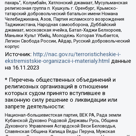
пахарь”, Колумбайн, Хатлонский джамаат, Мусульманская
религиозная группа п. Кушкуль г. Оренбург, Крымско-
татарский добровольческий батальон имени Номана
Челебиджихана, Азов, Партия исламского возрождения
Таджикистана, Народная самооборона, Дуббайский
джамаат, московская ячейка, Батал-Хаджи Белхороев,
Маньяки Культ Убийц, Молодёжь Которая Улыбается,
Легион Свобода России, Айдар, Русский добровольческий
корпус
Источник:
http://nac.gov.ru/terroristicheskie-i-
ekstremistskie-organizacii-i-materialy.html
данные
на
16.11.2023
* Перечень общественных объединений и
религиозных организаций в отношении
которых судом принято вступившее в
законную силу решение о ликвидации или
запрете деятельности:
Национал-большевистская партия, ВЕК РА, Рада земли
Кубанской Духовно Родовой Державы Русь, Община
Духовного Управления Асгардской Веси Беловодья,
Славянская Община Капища Веды Перуна, Мужская