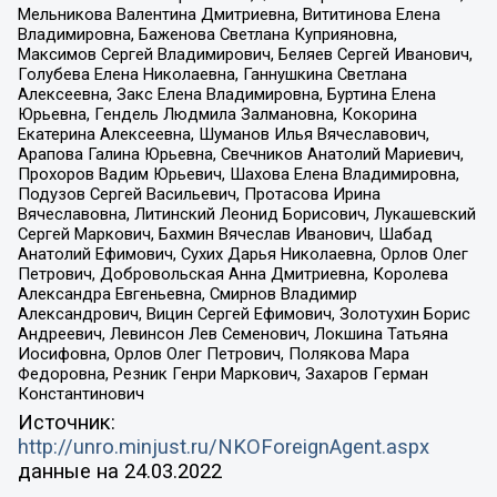
Мельникова Валентина Дмитриевна, Вититинова Елена
Владимировна, Баженова Светлана Куприяновна,
Максимов Сергей Владимирович, Беляев Сергей Иванович,
Голубева Елена Николаевна, Ганнушкина Светлана
Алексеевна, Закс Елена Владимировна, Буртина Елена
Юрьевна, Гендель Людмила Залмановна, Кокорина
Екатерина Алексеевна, Шуманов Илья Вячеславович,
Арапова Галина Юрьевна, Свечников Анатолий Мариевич,
Прохоров Вадим Юрьевич, Шахова Елена Владимировна,
Подузов Сергей Васильевич, Протасова Ирина
Вячеславовна, Литинский Леонид Борисович, Лукашевский
Сергей Маркович, Бахмин Вячеслав Иванович, Шабад
Анатолий Ефимович, Сухих Дарья Николаевна, Орлов Олег
Петрович, Добровольская Анна Дмитриевна, Королева
Александра Евгеньевна, Смирнов Владимир
Александрович, Вицин Сергей Ефимович, Золотухин Борис
Андреевич, Левинсон Лев Семенович, Локшина Татьяна
Иосифовна, Орлов Олег Петрович, Полякова Мара
Федоровна, Резник Генри Маркович, Захаров Герман
Константинович
Источник:
http://unro.minjust.ru/NKOForeignAgent.aspx
данные на
24.03.2022