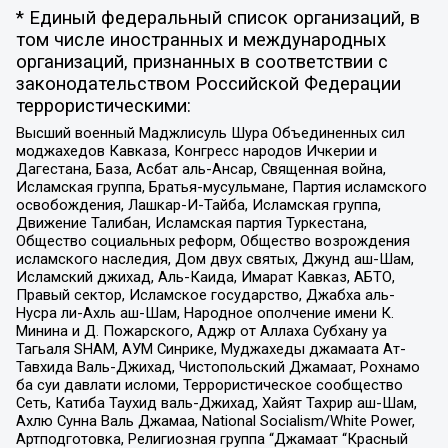
* Единый федеральный список организаций, в
том числе иностранных и международных
организаций, признанных в соответствии с
законодательством Российской Федерации
террористическими:
Высший военный Маджлисуль Шура Объединенных сил
моджахедов Кавказа, Конгресс народов Ичкерии и
Дагестана, База, Асбат аль-Ансар, Священная война,
Исламская группа, Братья-мусульмане, Партия исламского
освобождения, Лашкар-И-Тайба, Исламская группа,
Движение Талибан, Исламская партия Туркестана,
Общество социальных реформ, Общество возрождения
исламского наследия, Дом двух святых, Джунд аш-Шам,
Исламский джихад, Аль-Каида, Имарат Кавказ, АБТО,
Правый сектор, Исламское государство, Джабха аль-
Нусра ли-Ахль аш-Шам, Народное ополчение имени К.
Минина и Д. Пожарского, Аджр от Аллаха Субхану уа
Тагьаля SHAM, АУМ Синрике, Муджахеды джамаата Ат-
Тавхида Валь-Джихад, Чистопольский Джамаат, Рохнамо
ба суи давлати исломи, Террористическое сообщество
Сеть, Катиба Таухид валь-Джихад, Хайят Тахрир аш-Шам,
Ахлю Сунна Валь Джамаа, National Socialism/White Power,
Артподготовка, Религиозная группа “Джамаат “Красный