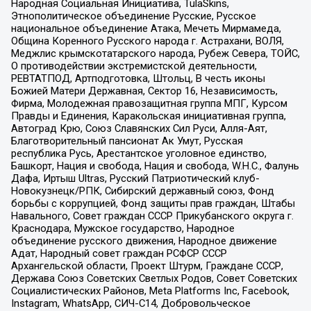
Народная Социальная Инициатива, TulaSkins,
Этнополитическое объединение Русские, Русское
национальное объединение Атака, Мечеть Мирмамеда,
Община Коренного Русского народа г. Астрахани, ВОЛЯ,
Меджлис крымскотатарского народа, Рубеж Севера, ТОЙС,
О противодействии экстремистской деятельности,
РЕВТАТПОД, Артподготовка, Штольц, В честь иконы
Божией Матери Державная, Сектор 16, Независимость,
Фирма, Молодежная правозащитная группа МПГ, Курсом
Правды и Единения, Каракольская инициативная группа,
Автоград Крю, Союз Славянских Сил Руси, Алля-Аят,
Благотворительный пансионат Ак Умут, Русская
республика Русь, Арестантское уголовное единство,
Башкорт, Нация и свобода, Нация и свобода, W.H.С., Фалунь
Дафа, Иртыш Ultras, Русский Патриотический клуб-
Новокузнецк/РПК, Сибирский державный союз, Фонд
борьбы с коррупцией, Фонд защиты прав граждан, Штабы
Навального, Совет граждан СССР Прикубанского округа г.
Краснодара, Мужское государство, Народное
объединение русского движения, Народное движение
Адат, Народный совет граждан РСФСР СССР
Архангельской области, Проект Штурм, Граждане СССР,
Держава Союз Советских Светлых Родов, Совет Советских
Социалистических Районов, Meta Platforms Inc, Facebook,
Instagram, WhatsApp, СИЧ-С14, Добровольческое