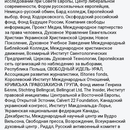
исследований при Совете Европы, Центр либеральной
современности, Форум русскоязычных европейцев,
Немецко-русский обмен, Бард колледж, Европейский
выбор, Фонд Ходорковского, Оксфордский российский
фонд, Фонд Будущее России, Компания свободы
информации, Проект Медиа, Международное партнерство
за права человека, Духовное Управление Евангельских
Христиан Украинской Христианской Церкви, Новое
Поколение, Духовное Учебное Заведение Международный
Библейский Колледж, Международное христианское
движение, Всемирный Институт Саентологических
Предприятий, Церковь Духовной Технологии, Европейская
сеть организаций по наблюдению за выборами,
Республика Польша, СВОБОДНЫЙ ИДЕЛЬ-УРАЛ,
Ассоциация развития журналистики, IStories fonds,
Королевский Институт Международных Отношений,
КРИМСЬКА ПРАВОЗАХИСНА ГРУПА, Фонд имени Генриха
Бёлля, Stichting Bellingcat, Bellingcat Ltd, The Insider, Институт
правовой инициативы Центральной и Восточной Европы,
Фонд Открытой Эстонии, Calvert 22 Foundation, Канадский
украинский конгресс, Институт Макдональда-Лорье,
Украинская национальная федерация Канады,
Декабристы, Международный научный центр им Вудро
Вильсона, Свободная пресса, Возрождение, Всеукраинский
духовный центр , Риддл, Русский антивоенный комитет в