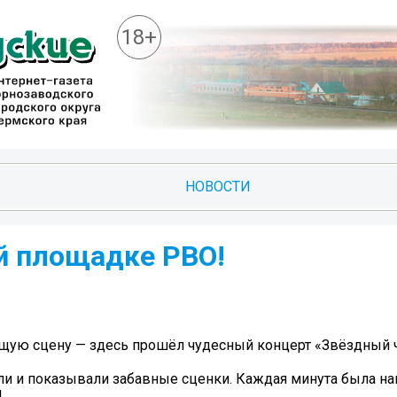
18+
НОВОСТИ
ей площадке РВО!
ящую сцену — здесь прошёл чудесный концерт «Звёздный 
али и показывали забавные сценки. Каждая минута была н
!