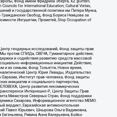
Европы, Фонд имени Фридриха Эберта, XZ gGmbH,
ls for International Education, Cultural Vistas,
ошений и государственной политики им Питера Мунка,
 Гражданских Свобод, Фонд Бориса Немцова за
имости Ингушетии, Прометей, Stop Occupation of
 Центр гендерных исследований, Фонд защиты прав
 Мы против СПИДа, СВЕЧА, Гуманитарное действие,
ддержки и содействия развитию средств массовой
р социально-информационных инициатив Действие,
 и их семьям, Фонд Тольятти, Новое время,
, Аналитический Центр Юрия Левады, Издательство
 Евразии, Институт прав человека, Фонд защиты
ких инициатив и социального партнерства,
ЕЛОВЕКА, Центр развития некоммерческих
 Трансперенси Интернешнл-Р, Центр Защиты Прав
овета Министров Северных Стран, Фонд поддержки
адемика Сахарова, Информационное агентство МЕМО.
ый вердикт, Евразийская антимонопольная
кий Павел Юрьевич, Шнырова Ольга Вадимовна,
 Евгеньевна, Ривина Анна Валерьевна, Бойко