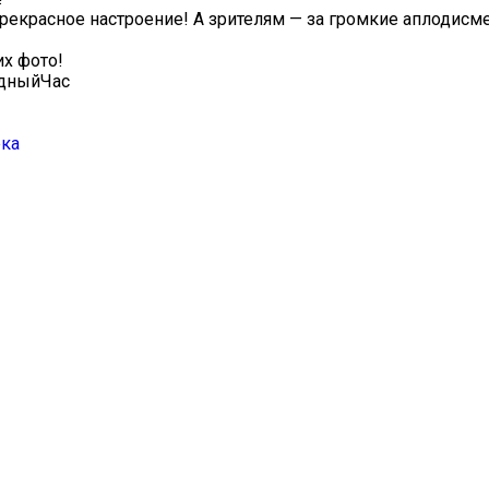
прекрасное настроение! А зрителям — за громкие аплодисм
их фото!
здныйЧас
ека