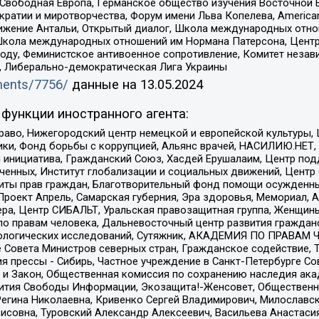
 Свободная Европа, Германское общество изучения Восточной 
и и миротворчества, Форум имени Льва Копелева, American Counci
ое движение Антальи, Открытый диалог, Школа международных отн
Школа международных отношений им Нормана Патерсона, Центр
ду, Феминистское антивоенное сопротивление, Комитет независ
а, Либерально-демократическая Лига Украины
uments/7756/
данные на
13.05.2024
функции иностранного агента:
раво, Нижегородский центр немецкой и европейской культуры,
тики, Фонд борьбы с коррупцией, Альянс врачей, НАСИЛИЮ.НЕТ,
я инициатива, Гражданский Союз, Хасдей Ерушалаим, Центр по
юченных, Институт глобализации и социальных движений, Цент
ты прав граждан, Благотворительный фонд помощи осужденным
а, Проект Апрель, Самарская губерния, Эра здоровья, Мемориал
ера, Центр СИБАЛЬТ, Уральская правозащитная группа, Женщины
по правам человека, Дальневосточный центр развития гражданс
ологических исследований, Сутяжник, АКАДЕМИЯ ПО ПРАВАМ Ч
е Совета Министров северных стран, Гражданское содействие,
я прессы - Сибирь, Частное учреждение в Санкт-Петербурге С
 и Закон, Общественная комиссия по сохранению наследия ак
звития Свободы Информации, Экозащита!-Женсовет, Общественн
Регина Николаевна, Кривенко Сергей Владимирович, Милославс
совна, Туровский Александр Алексеевич, Васильева Анастасия