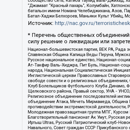
сообщество Сеть, Катиба Таухид валь-Джихад, Хай
“Джамаат “Красный пахарь”, Колумбайн, Хатлонск
батальон имени Номана Челебиджихана, Азов, Па
Батал-Хаджи Белхороев, Маньяки Культ Убийц, М
Источник:
http://nac.gov.ru/terroristichesk
* Перечень общественных объединений 
силу решение о ликвидации или запрете
Национал-большевистская партия, ВЕК РА, Рада 
Славянская Община Капища Веды Перуна, Мужская
Русское национальное единство, Национал-социа
Ат-Такфир Валь-Хиджра, Пит Буль, Национал-соц
народа, Национальная Социалистическая Инициат
Инглистической церкви Православных Староверов
свободе совести и о религиозных объединениях,
Клуб Болельщиков Футбольного Клуба Динамо, Фа
Щелковского района, Правый сектор, УНА - УНСО, У
Религиозное объединение последователей инглии
объединение Атака, Мечеть Мирмамеда, Община К
противодействии экстремистской деятельности, 
Молодежная правозащитная группа МПГ, Курсом П
Благотворительный пансионат Ак Умут, Русская ре
Иртыш Ultras, Русский Патриотический клуб-Нов
Навального, Совет граждан СССР Прикубанского 