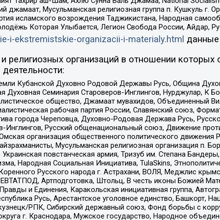
ят Тахрир аш-Шам, Ахлю Сунна Валь Джамаа, National Socialism
ий джамаат, Мусульманская религиозная группа п. Кушкуль г. 
ртия исламского возрождения Таджикистана, Народная самооб
олодёжь Которая Улыбается, Легион Свобода России, Айдар, Р
ie-i-ekstremistskie-organizacii-i-materialy.html
данные
и религиозных организаций в отношении которых 
 деятельности:
земли Кубанской Духовно Родовой Державы Русь, Община Духо
 Духовная Семинария Староверов-Инглингов, Нурджулар, К Бо
листическое общество, Джамаат мувахидов, Объединенный Вил
иалистическая рабочая партия России, Славянский союз, Форма
ива города Череповца, Духовно-Родовая Держава Русь, Русск
-Инглингов, Русский общенациональный союз, Движение против
 Омская организация общественного политического движения Р
йзрахманисты, Мусульманская религиозная организация п. Бо
краинская повстанческая армия, Тризуб им. Степана Бандеры, Бр
зма, Народная Социальная Инициатива, TulaSkins, Этнополитич
оренного Русского народа г. Астрахани, ВОЛЯ, Меджлис крымс
РЕВТАТПОД, Артподготовка, Штольц, В честь иконы Божией Мате
равды и Единения, Каракольская инициативная группа, Автогра
спублика Русь, Арестантское уголовное единство, Башкорт, Наци
окузнецк/РПК, Сибирский державный союз, Фонд борьбы с кор
округа г. Краснодара, Мужское государство, Народное объедин