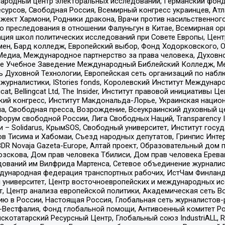
родный центр электоральных исследований, Германский фонд
рсов, Свободная Россия, Всемирный конгресс украинцев, Атла
ект Хармони, Родники дракона, Врачи против насильственного
ию преследования в отношении Фалуньгун в Китае, Всемирная о
ация школ политических исследований при Совете Европы, Цен
мен, Бард колледж, Европейский выбор, Фонд Ходорковского,
едиа, Международное партнерство за права человека, Духовно
ое Учебное Заведение Международный Библейский Колледж, М
ь Духовной Технологии, Европейская сеть организаций по наб
урналистики, IStories fonds, Королевский Институт Между
gcat, Bellingcat Ltd, The Insider, Институт правовой инициатив
инский конгресс, Институт Макдональда-Лорье, Украинская нац
, Свободная пресса, Возрождение, Всеукраинский духовный цен
орум свободной России, Лига Свободных Наций, Transparеncy I
– Solidarus, КрымSOS, Свободный университет, Институт госу
в Тисима и Хабомаи, Съезд народных депутатов, Гринпис Инте
DR Novaja Gazeta-Europe, Алтай проект, Образовательный дом 
зскова, Дом прав человека Тбилиси, Дом прав человека Ерева
едований им Вилфрида Мартенса, Сетевое объединение журнали
Международная федерация транспортных рабочих, ИстЧам Финлан
й университет, Центр восточноевропейских и международных и
, Центр анализа европейской политики, Академическая сеть Во
ю в России, Настоящая Россия, Глобальная сеть журналистов
естфалия, Фонд глобальной помощи, Антивоенный комитет России,
татарский Ресурсный Центр, Глобальный союз IndustriALL, Russi