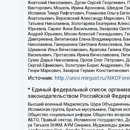
Анатолий Николаевич, Дугин Сергей Георгиевич, 
Викторович, Мошель Ирина Ароновна, Шведов Гри
Исламов Тимур Рифгатович, Романова Ольга Евге
Анатольевич, Верховский Александр Маркович, П
Татьяна Николаевна, Золотарева Екатерина Алек
Юрьевна, Саранг Анна Васильевна, Захарова Свет
Андрей Юрьевич, Мосин Алексей Геннадьевич, Ге
Дмитриевна, Вититинова Елена Владимировна, Ба
Николаевна, Ганнушкина Светлана Алексеевна, За
Шуманов Илья Вячеславович, Арапова Галина Юрь
Васильевич, Протасова Ирина Вячеславовна, Лит
Сухих Дарья Николаевна, Орлов Олег Петрович, 
Сергей Ефимович, Золотухин Борис Андреевич, Л
Генри Маркович, Захаров Герман Константинович
Источник:
http://unro.minjust.ru/NKOFore
* Единый федеральный список организа
законодательством Российской Федера
Высший военный Маджлисуль Шура Объединенных с
Исламская группа, Братья-мусульмане, Партия ис
Общество социальных реформ, Общество возрожд
АБТО, Правый сектор, Исламское государство, Д
уа Тагьаля SHAM, АУМ Синрике, Муджахеды джама