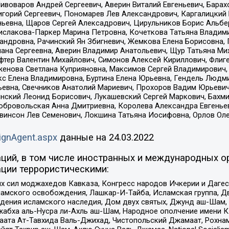
Пивоваров Андрей Сергеевич, Аверин Виталий Евгеньевич, Бара
горий Сергеевич, Пономарев Лев Александрович, Каргалицкий 
ньевна, Щаров Сергей Алексадрович, Цирульников Борис Альбер
ислакова-Паркер Марина Петровна, Кочеткова Татьяна Владими
сандровна, Рачинский Ян Збигневич, Жемкова Елена Борисовна,
лана Сергеевна, Аверин Владимир Анатольевич, Щур Татьяна М
фтер Валентин Михайлович, Симонов Алексей Кириллович, Флиг
женова Светлана Куприяновна, Максимов Сергей Владимирович, 
кс Елена Владимировна, Буртина Елена Юрьевна, Гендель Людм
евна, Свечников Анатолий Мариевич, Прохоров Вадим Юрьевич
инский Леонид Борисович, Лукашевский Сергей Маркович, Бахм
Добровольская Анна Дмитриевна, Королева Александра Евгенье
евинсон Лев Семенович, Локшина Татьяна Иосифовна, Орлов Ол
ignAgent.aspx
данные на
24.03.2022
ций, в том числе иностранных и международных ор
ции террористическими:
ил моджахедов Кавказа, Конгресс народов Ичкерии и Дагеста
ламского освобождения, Лашкар-И-Тайба, Исламская группа, Дв
ения исламского наследия, Дом двух святых, Джунд аш-Шам, 
жабха аль-Нусра ли-Ахль аш-Шам, Народное ополчение имени К.
ата Ат-Тавхида Валь-Джихад, Чистопольский Джамаат, Рохнам