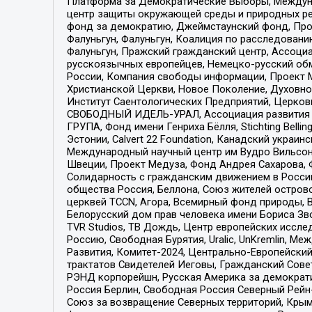
Платформа за Демократические Выборы, Междуна
центр защиты окружающей среды и природных ресу
фонд за демократию, Джеймстаунский фонд, Прож
Фалуньгун, Фалуньгун, Коалиция по расследован
Фалуньгун, Пражский гражданский центр, Ассоци
русскоязычных европейцев, Немецко-русский об
России, Компания свободы информации, Проект М
Христианской Церкви, Новое Поколение, Духовн
Институт Саентологических Предприятий, Церков
СВОБОДНЫЙ ИДЕЛЬ-УРАЛ, Ассоциация развития ж
ГРУПА, Фонд имени Генриха Бёлля, Stichting Bellin
Эстонии, Calvert 22 Foundation, Канадский укра
Международный научный центр им Вудро Вильсона
Швеции, Проект Медуза, Фонд Андрея Сахарова, Ф
Солидарность с гражданским движением в России 
общества Россия, Беллона, Союз жителей острово
церквей TCCN, Агора, Всемирный фонд природы, B
Белорусский дом прав человека имени Бориса Зво
TVR Studios, ТВ Дождь, Центр европейских иссл
Россию, Свободная Бурятия, Uralic, UnKremlin, 
Развития, Комитет-2024, Центрально-Европейски
трактатов Свидетелей Иеговы, Гражданский Совет
РЭНД корпорейшн, Русская Америка за демократи
Россия Берлин, Свободная Россия Северный Рейн-В
Союз за возвращение Северных территорий, Крымско