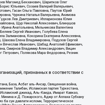
хоев Магомед Бекханович, Шарипков Олег
Борис Юльевич, Созаев Валерий Валерьевич,
тович, Гасан Ольга Павловна, Паутов Юрий
ровна, Чуркина Наталья Валерьевна, Акимова
 Гудков Лев Дмитриевич, Илларионова Юлия
ихайловна, Щур Николай Алексеевич, Блинушов
е Ирина Анатольевна, Мельникова Валентина
Беляев Сергей Иванович, Голубева Елена
ила Залмановна, Кокорина Екатерина Алексеевна,
, Шахова Елена Владимировна, Подузов Сергей
ин Вячеслав Иванович, Шабад Анатолий Ефимович,
вна, Смирнов Владимир Александрович, Вицин
ег Петрович, Полякова Мара Федоровна, Резник
ганизаций, признанных в соответствии с
на, База, Асбат аль-Ансар, Священная война,
ижение Талибан, Исламская партия Туркестана,
Исламский джихад, Аль-Каида, Имарат Кавказ,
 Минина и Д. Пожарского, Аджр от Аллаха Субхану
о ба суи давлати исломи, Террористическое