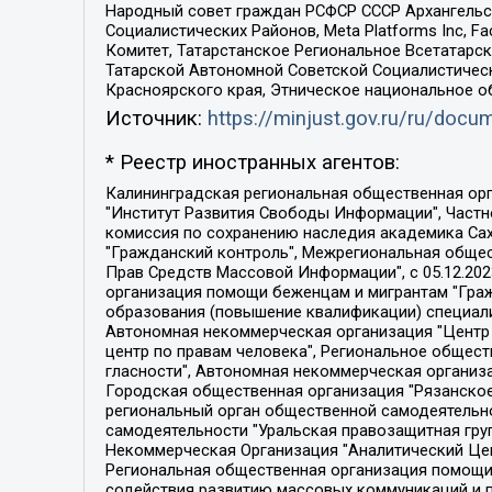
Народный совет граждан РСФСР СССР Архангельск
Социалистических Районов, Meta Platforms Inc, 
Комитет, Татарстанское Региональное Всетатар
Татарской Автономной Советской Социалистическ
Красноярского края, Этническое национальное о
Источник:
https://minjust.gov.ru/ru/doc
* Реестр иностранных агентов:
Калининградская региональная общественная организация "Экозащита!-Женсовет", Фонд содействия защите прав и свобод граждан "Общественный вердикт", Фонд "Институт Развития Свободы Информации", Частное учреждение "Информационное агентство МЕМО. РУ", Региональная общественная организация "Общественная комиссия по сохранению наследия академика Сахарова", Фонд поддержки свободы прессы, Санкт-Петербургская общественная правозащитная организация "Гражданский контроль", Межрегиональная общественная организация "Информационно-просветительский центр "Мемориал", Региональный Фонд "Центр Защиты Прав Средств Массовой Информации", с 05.12.2023 Фонд "Центр Защиты Прав Средств массовой информации", Региональная общественная благотворительная организация помощи беженцам и мигрантам "Гражданское содействие", Негосударственное образовательное учреждение дополнительного профессионального образования (повышение квалификации) специалистов "АКАДЕМИЯ ПО ПРАВАМ ЧЕЛОВЕКА", Свердловская региональная общественная организация "Сутяжник", Автономная некоммерческая организация "Центр независимых социологических исследований", Союз общественных объединений "Российский исследовательский центр по правам человека", Региональное общественное учреждение научно-информационный центр "МЕМОРИАЛ", Некоммерческая организация "Фонд защиты гласности", Автономная некоммерческая организация "Институт прав человека", Городская общественная организация "Екатеринбургское общество "МЕМОРИАЛ", Городская общественная организация "Рязанское историко-просветительское и правозащитное общество "Мемориал" (Рязанский Мемориал), Челябинский региональный орган общественной самодеятельности – женское общественное объединение "Женщины Евразии", Челябинский региональный орган общественной самодеятельности "Уральская правозащитная группа", Фонд содействия защите здоровья и социальной справедливости имени Андрея Рылькова, Автономная Некоммерческая Организация "Аналитический Центр Юрия Левады", Автономная некоммерческая организация социальной поддержки населения "Проект Апрель", Региональная общественная организация помощи женщинам и детям, находящимся в кризисной ситуации "Информационно-методический центр "Анна", Фонд содействия развитию массовых коммуникаций и правовому просвещению "Так-так-Так", Фонд содействия устойчивому развитию "Серебряная тайга", Свердловский региональный общественный фонд социальных проектов "Новое время", "Idel.Реалии", Кавказ.Реалии, Крым.Реалии, Телеканал Настоящее Время, Татаро-башкирская служба Радио Свобода (Azatliq Radiosi), Радио Свободная Европа/Радио Свобода (PCE/PC), "Сибирь.Реалии", "Фактограф", Благотворительный фонд помощи осужденным и их семьям, Автономная некоммерческая организация "Институт глобализации и социальных движений", Фонд "В защиту прав заключенных", Частное учреждение "Центр поддержки и содействия развитию средств массовой информации", Пензенский региональный общественный благотворительный фонд "Гражданский союз", "Север.Реалии", Некоммерческая организация Фонд "Правовая инициатива", 