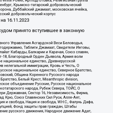
/White Power, Артподготовка, Религиозная группа
Оренбург, Крымско-татарский добровольческий
орона, Дуббайский джамаат, московская ячейка,
усский добровольческий корпус
 на
16.11.2023
судом принято вступившее в законную
вного Управления Асгардской Веси Беловодья,
годержавию, Таблиги Джамаат, Свидетели Иеговы,
айат Кабарды, Балкарии и Карачая, Союз славян,
т-18, Благородный Орден Дьявола, Армия воли
ое национальное единство, Древнерусской
 нелегальной иммиграции, Кровь и Честь, О
усское национальное единство, Северное Братство,
ровский, Община Коренного Русского народа
атство, Белый Крест, Misanthropic division,
еское объединение Русские, Русское национальное
котатарского народа, Рубеж Севера, ТОЙС, О
ри Державная, Сектор 16, Независимость, Фирма,
д Крю, Союз Славянских Сил Руси, Алля-Аят,
я и свобода, Нация и свобода, W.H.С., Фалунь Дафа,
рупцией, Фонд защиты прав граждан, Штабы
ение русского движения, Народное движение Адат,