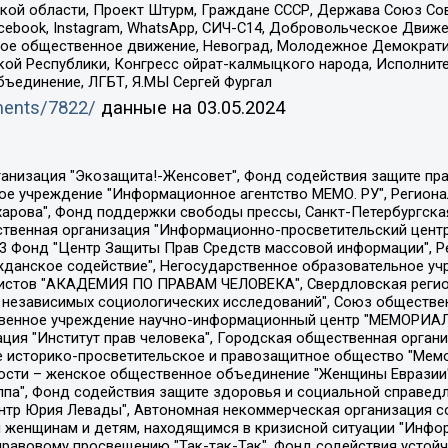
ой области, Проект Штурм, Граждане СССР, Держава Союз Сов
Facebook, Instagram, WhatsApp, СИЧ-С14, Добровольческое Движ
ское общественное движение, Невоград, Молодежное Демократ
ой Республики, Конгресс ойрат-калмыцкого народа, Исполнит
бъединение, ЛГБТ, Я.МЫ Сергей Фургал
uments/7822/
данные на
03.05.2024
Общество с ограниченной ответственностью "Радио Свободная Европа/Радио Свобода", Чешское информационное агентство "MEDIUM-ORIENT", Красноярская региональная общественная организация "Мы против СПИДа", Камалягин Денис Николаевич, Маркелов Сергей Евгеньевич, Пономарев Лев Александрович, Савицкая Людмила Алексеевна, Автономная некоммерческая организация "Центр по работе с проблемой насилия "НАСИЛИЮ.НЕТ", Межрегиональный профессиональный союз работников здравоохранения "Альянс врачей", Юридическое лицо, зарегистрированное в Латвийской Республике, SIA "Medusa Project" (регистрационный номер 40103797863, дата регистрации 10.06.2014), Некоммерческая организация "Фонд по борьбе с коррупцией", Автономная некоммерческая организация "Институт права и публичной политики", Баданин Роман Сергеевич, Гликин Максим Александрович, Железнова Мария Михайловна, Лукьянова Юлия Сергеевна, Маетная Елизавета Витальевна, Маняхин Петр Борисович, Чуракова Ольга Владимировна, Ярош Юлия Петровна, Юридическое лицо "The Insider SIA", зарегистрированное в Риге, Латвийская Республика (дата регистрации 26.06.2015), являющееся администратором доменного имени интернет-издания "The Insider SIA", https://theins.ru, Постернак Алексей Евгеньевич, Рубин Михаил Аркадьевич, Анин Роман Александрович, Юридическое лицо Istories fonds, зарегистрированное в Латвийской Республике (регистрационный номер 50008295751, дата регистрации 24.02.2020), Великовский Дмитрий Александрович, Долинина Ирина Николаевна, Мароховская Алеся Алексеевна, Шлейнов Роман Юрьевич, Шмагун Олеся Валентиновна, Общество с ограниченной ответственностью "Альтаир 2021", Общество с ограниченной ответственностью "Вега 2021", Общество с ограниченной ответственностью "Главный редактор 2021", Общество с ограниченной ответственностью "Ромашки монолит", Важенков Артем Валерьевич, Ивановская областная общественная организация "Центр гендерных исследований", Гурман Юрий Альбертович, Медиапроект "ОВД-Инфо", Егоров Владимир Владимирович, Жилинский Владимир Александрович, Общество с ограниченной ответственностью "ЗП", Иванова София Юрьевна, Карезина Инна Павловна, Кильтау Екатерина Викторовна, Петров Алексей Викторович, Пискунов Сергей Евгеньевич, Смирнов Сергей Сергеевич, Тихонов Михаил Сергеевич, Общество с ограниченной ответственностью "ЖУРНАЛИСТ-ИНОСТРАННЫЙ АГЕНТ", Арапова Галина Юрьевна, Вольтская Татьяна Анатольевна, Американская компания "Mason G.E.S. Anonymous Foundation" (США), являющаяся владельцем интернет-издания https://mnews.world/, Компания "Stichting Bellingcat", зарегистрированная в Нидерландах (дата регистрации 11.07.2018), Захаров Андрей Вячеславович, Клепиковская Екатерина Дмитриевна, Общество с ограниченной ответственностью "МЕМО", Перл Роман Александрович, Симонов Евгений Алексеевич, Соловьева Елена Анатольевна, Сотников Даниил Владимирович, Сурначева Елизавета Дмитриевна, Автономная некоммерческая организация по защите прав человека и информированию населения "Якутия – Наше Мнение", Общество с ограниченной ответственностью "Москоу диджитал медиа", с 26.01.2023 Общество с ограниченной ответственностью "Чайка Белые сады", Ветошкина Валерия Валерьевна, Заговора Максим Александрович, Межрегиональное общественное движение "Российская ЛГБТ - сеть", Оленичев Максим Владимирович, Павлов Иван Юрьевич, Скворцова Елена Сергеевна, Общество с ограниченной ответственностью "Как бы инагент", Кочетков Игорь Викторович, Общество с ограниченной ответственностью "Честные выборы", Еланчик Олег Александрович, Общество с ограниченной ответственностью "Нобелевский призыв", Гималова Регина Эмилевна, Григорьев Андрей Валерьевич, Григорьева Алина Александровна, Ассоциация по содействию защите прав призывников, альтернативнослужащих и военнослужащих "Правозащитная группа "Гражданин.Армия.Право", Хисамова Регина Фаритовна, Автономная некоммерческая организация по реализа