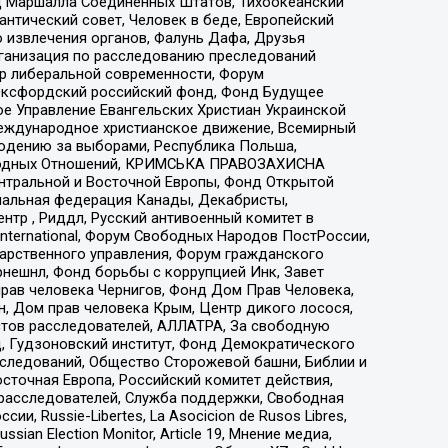
 Маршалла Соединенных Штатов, Тихоокеанский
нтический совет, Человек в беде, Европейский
 извлечения органов, Фалунь Дафа, Друзья
рганизация по расследованию преследований
тр либеральной современности, Форум
 Оксфордский российский фонд, Фонд Будущее
е Управление Евангельских Христиан Украинской
еждународное христианское движение, Всемирный
людению за выборами, Республика Польша,
народных Отношений, КРИМСЬКА ПРАВОЗАХИСНА
ы Центральной и Восточной Европы, Фонд Открытой
иональная федерация Канады, Декабристы,
тр , Риддл, Русский антивоенный комитет в
nternational, Форум Свободных Народов ПостРоссии,
дарственного управления, Форум гражданского
рнешнл, Фонд борьбы с коррупцией Инк, Завет
прав человека Чернигов, Фонд Дом Прав Человека,
н, Дом прав человека Крым, Центр дикого лосося,
стов расследователей, АЛЛАТРА, За свободную
д, Гудзоновский институт, Фонд Демократического
сследований, Общество Сторожевой башни, Библии и
сточная Европа, Российский комитет действия,
-расследователей, Служба поддержки, Свободная
 Russie-Libertes, La Asocicion de Rusos Libres,
an Election Monitor, Article 19, Мнение медиа,