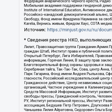
Федерация анархического черного креста, Радио
Мобильная академия поддержки гендерной демократи
Institute of International Education, Антивоенн
Российско-канадский демократический альянс, 
Свободу, Фонд имени Фридриха Науманна за свобо
Karelia, Вернись живым, Фридом Хаус, СОТА меди
Источник:
https://minjust.gov.ru/ru/doc
* Сведения реестра НКО, выполняющих 
Лилит, Правозащитная группа Гражданин.Армия.П
граждан Штаб, Институт права и публичной поли
Открытый Петербург, Лига Избирателей, Правова
информации, Горячая Линия, В защиту прав закл
Благотворительный фонд охраны здоровья и защи
Серебряная тайга, Так-Так-Так, Сова, центр Анн
Парк Гагарина, Фонд имени Андрея Рылькова, Сф
гласности, Российский исследовательский центр 
Гражданское действие, Центр независимых соци
организаций, Частное учреждение в Калининград
Средств Массовой Информации, Институт развити
свободы прессы, Гражданский контроль, Человек
РУ, Институт региональной прессы, Институт Ра
ассоциация, Бедушев Петр Петрович, Дзугкоева 
Чанышева Лилия Айратовна, Сидорович Ольга Бори