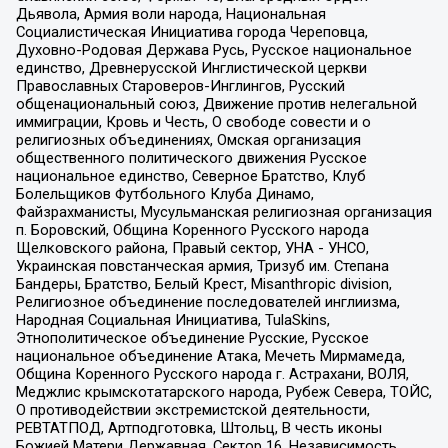
Дьявола, Армия воли народа, Национальная
Социалистическая Инициатива города Череповца,
Духовно-Родовая Держава Русь, Русское национальное
единство, Древнерусской Инглистической церкви
Православных Староверов-Инглингов, Русский
общенациональный союз, Движение против нелегальной
иммиграции, Кровь и Честь, О свободе совести и о
религиозных объединениях, Омская организация
общественного политического движения Русское
национальное единство, Северное Братство, Клуб
Болельщиков Футбольного Клуба Динамо,
Файзрахманисты, Мусульманская религиозная организация
п. Боровский, Община Коренного Русского народа
Щелковского района, Правый сектор, УНА - УНСО,
Украинская повстанческая армия, Тризуб им. Степана
Бандеры, Братство, Белый Крест, Misanthropic division,
Религиозное объединение последователей инглиизма,
Народная Социальная Инициатива, TulaSkins,
Этнополитическое объединение Русские, Русское
национальное объединение Атака, Мечеть Мирмамеда,
Община Коренного Русского народа г. Астрахани, ВОЛЯ,
Меджлис крымскотатарского народа, Рубеж Севера, ТОЙС,
О противодействии экстремистской деятельности,
РЕВТАТПОД, Артподготовка, Штольц, В честь иконы
Божией Матери Державная, Сектор 16, Независимость,