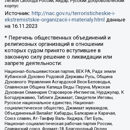
Легион Свобода России, Айдар, Русский добровольческий
корпус
Источник:
http://nac.gov.ru/terroristicheskie-i-
ekstremistskie-organizacii-i-materialy.html
данные
на
16.11.2023
* Перечень общественных объединений и
религиозных организаций в отношении
которых судом принято вступившее в
законную силу решение о ликвидации или
запрете деятельности:
Национал-большевистская партия, ВЕК РА, Рада земли
Кубанской Духовно Родовой Державы Русь, Община
Духовного Управления Асгардской Веси Беловодья,
Славянская Община Капища Веды Перуна, Мужская
Духовная Семинария Староверов-Инглингов, Нурджулар, К
Богодержавию, Таблиги Джамаат, Свидетели Иеговы,
Русское национальное единство, Национал-
социалистическое общество, Джамаат мувахидов,
Объединенный Вилайат Кабарды, Балкарии и Карачая,
Союз славян, Ат-Такфир Валь-Хиджра, Пит Буль,
Национал-социалистическая рабочая партия России,
Славянский союз, Формат-18, Благородный Орден