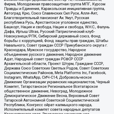
Фирма, Молодежная правозащитная группа МПГ, Курсом
Правды и Единения, Каракольская инициативная группа,
Автоград Крю, Союз Славянских Сил Руси, Алля-Аят,
Благотворительный пансионат Ак Умут, Русская
республика Русь, Арестантское уголовное единство,
Башкорт, Нация и свобода, Нация и свобода, W.H.С., Фалунь
Дафа, Иртыш Ultras, Русский Патриотический клуб-
Новокузнецк/РПК, Сибирский державный союз, Фонд
борьбы с коррупцией, Фонд защиты прав граждан, Штабы
Навального, Совет граждан СССР Прикубанского округа г.
Краснодара, Мужское государство, Народное
объединение русского движения, Народное движение
Адат, Народный совет граждан РСФСР СССР
Архангельской области, Проект Штурм, Граждане СССР,
Держава Союз Советских Светлых Родов, Совет Советских
Социалистических Районов, Meta Platforms Inc, Facebook,
Instagram, WhatsApp, СИЧ-С14, Добровольческое
Движение Организации украинских националистов, Черный
Комитет, Татарстанское Региональное Всетатарское
общественное движение, Невоград, Молодежное
Демократическое Движение Весна, Верховный Совет
Татарской Автономной Советской Социалистической
Республики, Конгресс ойрат-калмыцкого народа,
Исполнительный комитет совета народных депутатов
Красноярского края, Этническое национальное