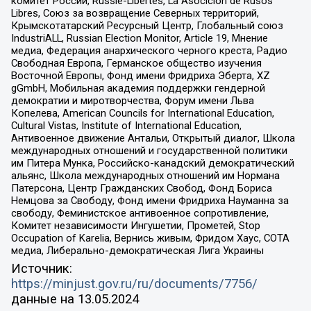
комитет России, Russie-Libertes, La Asocicion de Rusos
Libres, Союз за возвращение Северных территорий,
Крымскотатарский Ресурсный Центр, Глобальный союз
IndustriALL, Russian Election Monitor, Article 19, Мнение
медиа, Федерация анархического черного креста, Радио
Свободная Европа, Германское общество изучения
Восточной Европы, Фонд имени Фридриха Эберта, XZ
gGmbH, Мобильная академия поддержки гендерной
демократии и миротворчества, Форум имени Льва
Копелева, American Councils for International Education,
Cultural Vistas, Institute of International Education,
Антивоенное движение Антальи, Открытый диалог, Школа
международных отношений и государственной политики
им Питера Мунка, Российско-канадский демократический
альянс, Школа международных отношений им Нормана
Патерсона, Центр Гражданских Свобод, Фонд Бориса
Немцова за Свободу, Фонд имени Фридриха Науманна за
свободу, Феминистское антивоенное сопротивление,
Комитет независимости Ингушетии, Прометей, Stop
Occupation of Karelia, Вернись живым, Фридом Хаус, СОТА
медиа, Либерально-демократическая Лига Украины
Источник:
https://minjust.gov.ru/ru/documents/7756/
данные на
13.05.2024