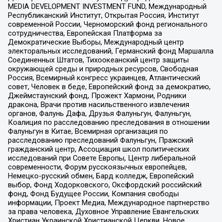
MEDIA DEVELOPMENT INVESTMENT FUND, Международный
Республиканский Институт, Открытая Россия, Институт
современной России, Черноморский фонд регионального
сотрудничества, Европейская Платформа за
Демократические Выборы, Международный центр
электоральных исследований, Германский фонд Маршалла
Соединенных Штатов, Тихоокеанский центр защиты
окружающей среды и природных ресурсов, Свободная
Россия, Всемирный конгресс украинцев, Атлантический
совет, Человек в беде, Европейский фонд за демократию,
Джеймстаунский фонд, Прожект Хармони, Родники
дракона, Врачи против насильственного извлечения
органов, Фалунь Дафа, Друзья Фалуньгун, Фалуньгун,
Коалиция по расследованию преследования в отношении
Фалуньгун в Китае, Всемирная организация по
расследованию преследований Фалуньгун, Пражский
гражданский центр, Ассоциация школ политических
исследований при Совете Европы, Центр либеральной
современности, Форум русскоязычных европейцев,
Немецко-русский обмен, Бард колледж, Европейский
выбор, Фонд Ходорковского, Оксфордский российский
фонд, Фонд Будущее России, Компания свободы
информации, Проект Медиа, Международное партнерство
за права человека, Духовное Управление Евангельских
Христиан Украинской Христианской Церкви, Новое