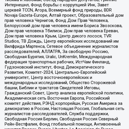
Интернешнл, Фонд борьбы с коррупцией Инк, Завет
церквей TCCN, Агора, Всемирный фонд природы, BDR
Novaja Gazeta-Europe, Алтай проект, Образовательный дом
прав человека Чернигов, Фонд Дом Прав Человека,
Белорусский дом прав человека имени Бориса Звозскова,
Дом прав человека Тбилиси, Дом прав человека Ереван,
Дом прав человека Крым, Центр дикого лосося, TVR
Studios, ТВ Дождь, Центр европейских исследований им
Вилфрида Мартенса, Сетевое объединение журналистов
расследователей, АЛЛАТРА, За свободную Россию,
Свободная Бурятия, Uralic, UnKremlin, Международная
федерация транспортных рабочих, ИстЧам Финланд,
Гудзоновский институт, Фонд Демократического
Развития, Комитет-2024, Центрально-Европейский
университет, Центр восточноевропейских и
международных исследований, Общество Сторожевой
башни, Библии и трактатов Свидетелей Иеговы,
Гражданский Совет, Центр анализа европейской политики,
Академическая сеть Восточная Европа, Российский
комитет действия, РЭНД корпорейшн, Русская Америка за
демократию в России, Настоящая Россия, Глобальная сеть
журналистов-расследователей, Служба поддержки,
Свободная Россия Берлин, Свободная Россия Северный
Рейн-Вестфалия, Фонд глобальной помощи, Антивоенный