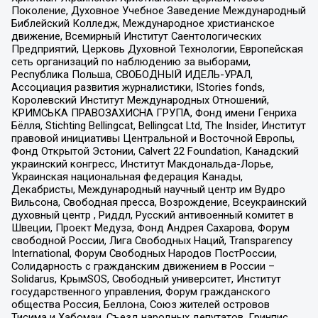
Поколение, Духовное Учебное Заведение Международный
Библейский Колледж, Международное христианское
движение, Всемирный Институт Саентологических
Предприятий, Церковь Духовной Технологии, Европейская
сеть организаций по наблюдению за выборами,
Республика Польша, СВОБОДНЫЙ ИДЕЛЬ-УРАЛ,
Ассоциация развития журналистики, IStories fonds,
Королевский Институт Международных Отношений,
КРИМСЬКА ПРАВОЗАХИСНА ГРУПА, Фонд имени Генриха
Бёлля, Stichting Bellingcat, Bellingcat Ltd, The Insider, Институт
правовой инициативы Центральной и Восточной Европы,
Фонд Открытой Эстонии, Calvert 22 Foundation, Канадский
украинский конгресс, Институт Макдональда-Лорье,
Украинская национальная федерация Канады,
Декабристы, Международный научный центр им Вудро
Вильсона, Свободная пресса, Возрождение, Всеукраинский
духовный центр , Риддл, Русский антивоенный комитет в
Швеции, Проект Медуза, Фонд Андрея Сахарова, Форум
свободной России, Лига Свободных Наций, Transparеncy
International, Форум Свободных Народов ПостРоссии,
Солидарность с гражданским движением в России –
Solidarus, КрымSOS, Свободный университет, Институт
государственного управления, Форум гражданского
общества Россия, Беллона, Союз жителей островов
Тисима и Хабомаи, Съезд народных депутатов, Гринпис