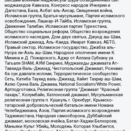
Высший военный Маджлисуль Шура Объединенных сил
моджахедов Кавказа, Конгресс народов Ичкерии и
Дагестана, База, Асбат аль-Ансар, Священная война,
Исламская группа, Братья-мусульмане, Партия исламского
освобождения, Лашкар-И-Тайба, Исламская группа,
Движение Талибан, Исламская партия Туркестана,
Общество социальных реформ, Общество возрождения
исламского наследия, Дом двух святых, Джунд аш-Шам,
Исламский джихад, Аль-Каида, Имарат Кавказ, АБТО,
Правый сектор, Исламское государство, Джабха аль-
Нусра ли-Ахль аш-Шам, Народное ополчение имени К.
Минина и Д. Пожарского, Аджр от Аллаха Субхану уа
Тагьаля SHAM, АУМ Синрике, Муджахеды джамаата Ат-
Тавхида Валь-Джихад, Чистопольский Джамаат, Рохнамо
ба суи давлати исломи, Террористическое сообщество
Сеть, Катиба Таухид валь-Джихад, Хайят Тахрир аш-Шам,
Ахлю Сунна Валь Джамаа, National Socialism/White Power,
Артподготовка, Религиозная группа “Джамаат “Красный
пахарь”, Колумбайн, Хатлонский джамаат, Мусульманская
религиозная группа п. Кушкуль г. Оренбург, Крымско-
татарский добровольческий батальон имени Номана
Челебиджихана, Азов, Партия исламского возрождения
Таджикистана, Народная самооборона, Дуббайский
джамаат, московская ячейка, Батал-Хаджи Белхороев,
Маньяки Культ Убийц, Молодёжь Которая Улыбается,