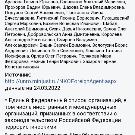
Арапова Галина Юрьевна, Свечников Анатолий Мариевич,
Прохоров Вадим Юрьевич, Шахова Елена Владимировна,
Подузов Сергей Васильевич, Протасова Ирина
Вячеславовна, Литинский Леонид Борисович, Лукашевский
Сергей Маркович, Бахмин Вячеслав Иванович, Шабад
Анатолий Ефимович, Сухих Дарья Николаевна, Орлов Олег
Петрович, Добровольская Анна Дмитриевна, Королева
Александра Евгеньевна, Смирнов Владимир
Александрович, Вицин Сергей Ефимович, Золотухин Борис
Андреевич, Левинсон Лев Семенович, Локшина Татьяна
Иосифовна, Орлов Олег Петрович, Полякова Мара
Федоровна, Резник Генри Маркович, Захаров Герман
Константинович
Источник:
http://unro.minjust.ru/NKOForeignAgent.aspx
данные на
24.03.2022
* Единый федеральный список организаций, в
том числе иностранных и международных
организаций, признанных в соответствии с
законодательством Российской Федерации
террористическими: