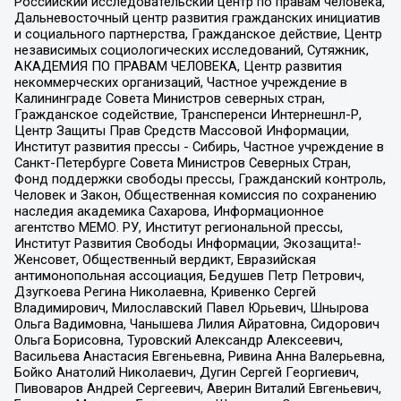
Российский исследовательский центр по правам человека,
Дальневосточный центр развития гражданских инициатив
и социального партнерства, Гражданское действие, Центр
независимых социологических исследований, Сутяжник,
АКАДЕМИЯ ПО ПРАВАМ ЧЕЛОВЕКА, Центр развития
некоммерческих организаций, Частное учреждение в
Калининграде Совета Министров северных стран,
Гражданское содействие, Трансперенси Интернешнл-Р,
Центр Защиты Прав Средств Массовой Информации,
Институт развития прессы - Сибирь, Частное учреждение в
Санкт-Петербурге Совета Министров Северных Стран,
Фонд поддержки свободы прессы, Гражданский контроль,
Человек и Закон, Общественная комиссия по сохранению
наследия академика Сахарова, Информационное
агентство МЕМО. РУ, Институт региональной прессы,
Институт Развития Свободы Информации, Экозащита!-
Женсовет, Общественный вердикт, Евразийская
антимонопольная ассоциация, Бедушев Петр Петрович,
Дзугкоева Регина Николаевна, Кривенко Сергей
Владимирович, Милославский Павел Юрьевич, Шнырова
Ольга Вадимовна, Чанышева Лилия Айратовна, Сидорович
Ольга Борисовна, Туровский Александр Алексеевич,
Васильева Анастасия Евгеньевна, Ривина Анна Валерьевна,
Бойко Анатолий Николаевич, Дугин Сергей Георгиевич,
Пивоваров Андрей Сергеевич, Аверин Виталий Евгеньевич,