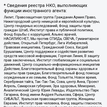
* Сведения реестра НКО, выполняющих
функции иностранного агента:
Лилит, Правозащитная группа Гражданин.Армия.Право,
Нижегородский центр немецкой и европейской культуры,
Центр гендерных исследований, Фонд защиты прав
граждан Штаб, Институт права и публичной политики,
Фонд борьбы с коррупцией, Альянс врачей,
НАСИЛИЮ.НЕТ, Мы против СПИДа, СВЕЧА, Гуманитарное
действие, Открытый Петербург, Лига Избирателей,
Правовая инициатива, Гражданский Союз, Хасдей
Ерушалаим, Центр поддержки и содействия развитию
средств массовой информации, Горячая Линия, В защиту
прав заключенных, Институт глобализации и социальных
движений, Центр социально-информационных инициатив
Действие, Благотворительный фонд охраны здоровья и
защиты прав граждан, Благотворительный фонд помощи
осужденным и их семьям, Фонд Тольятти, Новое время,
Серебряная тайга, Так-Так-Так, Сова, центр Анна, Проект
Апрель, Самарская губерния, Эра здоровья, Мемориал,
Аналитический Центр Юрия Левады, Издательство Парк
Гагарина, Фонд имени Андрея Рылькова, Сфера, Центр
СИБАЛЬТ, Уральская правозащитная группа, Женщины
Евразии, Институт прав человека, Фонд защиты гласности,