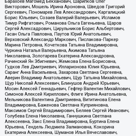
Барахоев Магомед Бекханович, Шарипков Олег
Викторович, Мошель Ирина Ароновна, Шведов Григорий
Сергеевич, Пономарев Лев Александрович, Каргалицкий
Борис Юльевич, Созаев Валерий Валерьевич, Исламов
Тимур Рифгатович, Романова Ольга Евгеньевна, Щаров
Сергей Алексадрович, Цирульников Борис Альбертович,
Гасан Ольга Павловна, Паутов Юрий Анатольевич,
Верховский Александр Маркович, Пислакова-Паркер
Марина Петровна, Кочеткова Татьяна Владимировна,
Чуркина Наталья Валерьевна, Акимова Татьяна
Николаевна, Золотарева Екатерина Александровна,
Рачинский Ян Збигневич, Жемкова Елена Борисовна,
Гудков Лев Дмитриевич, Илларионова Юлия Юрьевна,
Саранг Анна Васильевна, Захарова Светлана Сергеевна,
Аверин Владимир Анатольевич, Щур Татьяна Михайловна,
Щур Николай Алексеевич, Блинушов Андрей Юрьевич,
Мосин Алексей Геннадьевич, Гефтер Валентин Михайлович,
Симонов Алексей Кириллович, Флиге Ирина Анатольевна,
Мельникова Валентина Дмитриевна, Вититинова Елена
Владимировна, Баженова Светлана Куприяновна,
Максимов Сергей Владимирович, Беляев Сергей Иванович,
Голубева Елена Николаевна, Ганнушкина Светлана
Алексеевна, Закс Елена Владимировна, Буртина Елена
Юрьевна, Гендель Людмила Залмановна, Кокорина
Екатерина Алексеевна, Шуманов Илья Вячеславович,