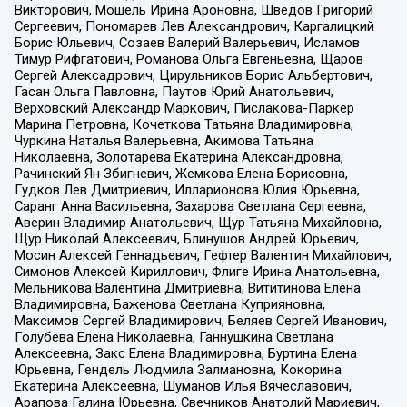
Викторович, Мошель Ирина Ароновна, Шведов Григорий
Сергеевич, Пономарев Лев Александрович, Каргалицкий
Борис Юльевич, Созаев Валерий Валерьевич, Исламов
Тимур Рифгатович, Романова Ольга Евгеньевна, Щаров
Сергей Алексадрович, Цирульников Борис Альбертович,
Гасан Ольга Павловна, Паутов Юрий Анатольевич,
Верховский Александр Маркович, Пислакова-Паркер
Марина Петровна, Кочеткова Татьяна Владимировна,
Чуркина Наталья Валерьевна, Акимова Татьяна
Николаевна, Золотарева Екатерина Александровна,
Рачинский Ян Збигневич, Жемкова Елена Борисовна,
Гудков Лев Дмитриевич, Илларионова Юлия Юрьевна,
Саранг Анна Васильевна, Захарова Светлана Сергеевна,
Аверин Владимир Анатольевич, Щур Татьяна Михайловна,
Щур Николай Алексеевич, Блинушов Андрей Юрьевич,
Мосин Алексей Геннадьевич, Гефтер Валентин Михайлович,
Симонов Алексей Кириллович, Флиге Ирина Анатольевна,
Мельникова Валентина Дмитриевна, Вититинова Елена
Владимировна, Баженова Светлана Куприяновна,
Максимов Сергей Владимирович, Беляев Сергей Иванович,
Голубева Елена Николаевна, Ганнушкина Светлана
Алексеевна, Закс Елена Владимировна, Буртина Елена
Юрьевна, Гендель Людмила Залмановна, Кокорина
Екатерина Алексеевна, Шуманов Илья Вячеславович,
Арапова Галина Юрьевна, Свечников Анатолий Мариевич,