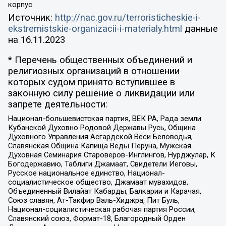
корпус
Источник:
http://nac.gov.ru/terroristicheskie-i-
ekstremistskie-organizacii-i-materialy.html
данные
на
16.11.2023
* Перечень общественных объединений и
религиозных организаций в отношении
которых судом принято вступившее в
законную силу решение о ликвидации или
запрете деятельности:
Национал-большевистская партия, ВЕК РА, Рада земли
Кубанской Духовно Родовой Державы Русь, Община
Духовного Управления Асгардской Веси Беловодья,
Славянская Община Капища Веды Перуна, Мужская
Духовная Семинария Староверов-Инглингов, Нурджулар, К
Богодержавию, Таблиги Джамаат, Свидетели Иеговы,
Русское национальное единство, Национал-
социалистическое общество, Джамаат мувахидов,
Объединенный Вилайат Кабарды, Балкарии и Карачая,
Союз славян, Ат-Такфир Валь-Хиджра, Пит Буль,
Национал-социалистическая рабочая партия России,
Славянский союз, Формат-18, Благородный Орден