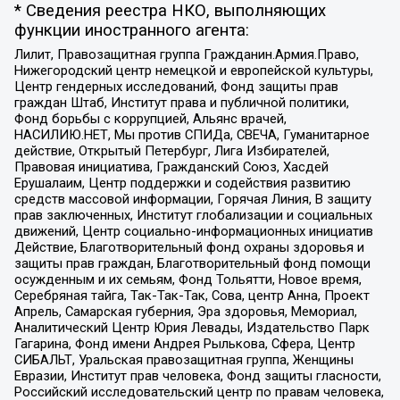
* Сведения реестра НКО, выполняющих
функции иностранного агента:
Лилит, Правозащитная группа Гражданин.Армия.Право,
Нижегородский центр немецкой и европейской культуры,
Центр гендерных исследований, Фонд защиты прав
граждан Штаб, Институт права и публичной политики,
Фонд борьбы с коррупцией, Альянс врачей,
НАСИЛИЮ.НЕТ, Мы против СПИДа, СВЕЧА, Гуманитарное
действие, Открытый Петербург, Лига Избирателей,
Правовая инициатива, Гражданский Союз, Хасдей
Ерушалаим, Центр поддержки и содействия развитию
средств массовой информации, Горячая Линия, В защиту
прав заключенных, Институт глобализации и социальных
движений, Центр социально-информационных инициатив
Действие, Благотворительный фонд охраны здоровья и
защиты прав граждан, Благотворительный фонд помощи
осужденным и их семьям, Фонд Тольятти, Новое время,
Серебряная тайга, Так-Так-Так, Сова, центр Анна, Проект
Апрель, Самарская губерния, Эра здоровья, Мемориал,
Аналитический Центр Юрия Левады, Издательство Парк
Гагарина, Фонд имени Андрея Рылькова, Сфера, Центр
СИБАЛЬТ, Уральская правозащитная группа, Женщины
Евразии, Институт прав человека, Фонд защиты гласности,
Российский исследовательский центр по правам человека,