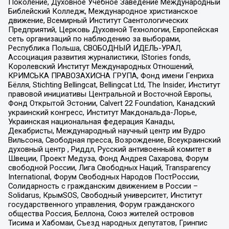
Поколение, Духовное Учебное Заведение Международный
Библейский Колледж, Международное христианское
движение, Всемирный Институт Саентологических
Предприятий, Церковь Духовной Технологии, Европейская
сеть организаций по наблюдению за выборами,
Республика Польша, СВОБОДНЫЙ ИДЕЛЬ-УРАЛ,
Ассоциация развития журналистики, IStories fonds,
Королевский Институт Международных Отношений,
КРИМСЬКА ПРАВОЗАХИСНА ГРУПА, Фонд имени Генриха
Бёлля, Stichting Bellingcat, Bellingcat Ltd, The Insider, Институт
правовой инициативы Центральной и Восточной Европы,
Фонд Открытой Эстонии, Calvert 22 Foundation, Канадский
украинский конгресс, Институт Макдональда-Лорье,
Украинская национальная федерация Канады,
Декабристы, Международный научный центр им Вудро
Вильсона, Свободная пресса, Возрождение, Всеукраинский
духовный центр , Риддл, Русский антивоенный комитет в
Швеции, Проект Медуза, Фонд Андрея Сахарова, Форум
свободной России, Лига Свободных Наций, Transparеncy
International, Форум Свободных Народов ПостРоссии,
Солидарность с гражданским движением в России –
Solidarus, КрымSOS, Свободный университет, Институт
государственного управления, Форум гражданского
общества Россия, Беллона, Союз жителей островов
Тисима и Хабомаи, Съезд народных депутатов, Гринпис