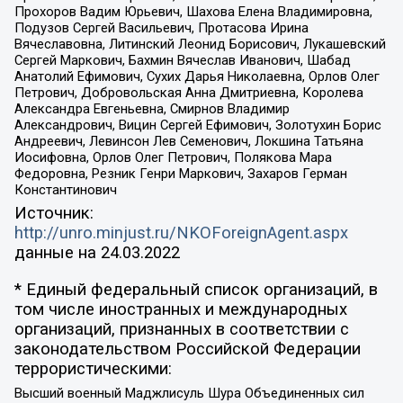
Прохоров Вадим Юрьевич, Шахова Елена Владимировна,
Подузов Сергей Васильевич, Протасова Ирина
Вячеславовна, Литинский Леонид Борисович, Лукашевский
Сергей Маркович, Бахмин Вячеслав Иванович, Шабад
Анатолий Ефимович, Сухих Дарья Николаевна, Орлов Олег
Петрович, Добровольская Анна Дмитриевна, Королева
Александра Евгеньевна, Смирнов Владимир
Александрович, Вицин Сергей Ефимович, Золотухин Борис
Андреевич, Левинсон Лев Семенович, Локшина Татьяна
Иосифовна, Орлов Олег Петрович, Полякова Мара
Федоровна, Резник Генри Маркович, Захаров Герман
Константинович
Источник:
http://unro.minjust.ru/NKOForeignAgent.aspx
данные на
24.03.2022
* Единый федеральный список организаций, в
том числе иностранных и международных
организаций, признанных в соответствии с
законодательством Российской Федерации
террористическими:
Высший военный Маджлисуль Шура Объединенных сил