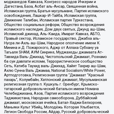
моджахедов Кавказа, Конгресс народов Ичкерии и
Дагестана, База, Асбат аль-Ансар, Священная война,
Исламская группа, Братья-мусульмане, Партия исламского
освобождения, Лашкар-И-Тайба, Исламская группа,
Движение Талибан, Исламская партия Туркестана,
Общество социальных реформ, Общество возрождения
исламского наследия, Дом двух святых, Джунд аш-Шам,
Исламский джихад, Аль-Каида, Имарат Кавказ, АБТО,
Правый сектор, Исламское государство, Джабха аль-
Нусра ли-Ахль аш-Шам, Народное ополчение имени К.
Минина и Д. Пожарского, Аджр от Аллаха Субхану уа
Тагьаля SHAM, АУМ Синрике, Муджахеды джамаата Ат-
Тавхида Валь-Джихад, Чистопольский Джамаат, Рохнамо
ба суи давлати исломи, Террористическое сообщество
Сеть, Катиба Таухид валь-Джихад, Хайят Тахрир аш-Шам,
Ахлю Сунна Валь Джамаа, National Socialism/White Power,
Артподготовка, Религиозная группа “Джамаат “Красный
пахарь”, Колумбайн, Хатлонский джамаат, Мусульманская
религиозная группа п. Кушкуль г. Оренбург, Крымско-
татарский добровольческий батальон имени Номана
Челебиджихана, Азов, Партия исламского возрождения
Таджикистана, Народная самооборона, Дуббайский
джамаат, московская ячейка, Батал-Хаджи Белхороев,
Маньяки Культ Убийц, Молодёжь Которая Улыбается,
Легион Свобода России, Айдар, Русский добровольческий