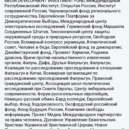
MEDIA DEVELOPMENT INVESTMENT FUND, Международный
Республиканский Институт, Открытая Россия, Институт
современной России, Черноморский фонд регионального
сотрудничества, Европейская Платформа за
Демократические Выборы, Международный центр
электоральных исследований, Германский фонд Маршалла
Соединенных Штатов, Тихоокеанский центр защиты
окружающей среды и природных ресурсов, Свободная
Россия, Всемирный конгресс украинцев, Атлантический
совет, Человек в беде, Европейский фонд за демократию,
Джеймстаунский фонд, Прожект Хармони, Родники
дракона, Врачи против насильственного извлечения
органов, Фалунь Дафа, Друзья Фалуньгун, Фалуньгун,
Коалиция по расследованию преследования в отношении
Фалуньгун в Китае, Всемирная организация по
расследованию преследований Фалуньгун, Пражский
гражданский центр, Ассоциация школ политических
исследований при Совете Европы, Центр либеральной
современности, Форум русскоязычных европейцев,
Немецко-русский обмен, Бард колледж, Европейский
выбор, Фонд Ходорковского, Оксфордский российский
фонд, Фонд Будущее России, Компания свободы
информации, Проект Медиа, Международное партнерство
за права человека, Духовное Управление Евангельских
Христиан Украинской Христианской Церкви, Новое