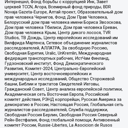
Интернешнл, Фонд борьбы с коррупцией Инк, Завет
церквей TCCN, Агора, Всемирный фонд природы, BDR
Novaja Gazeta-Europe, Алтай проект, Образовательный дом
прав человека Чернигов, Фонд Дом Прав Человека,
Белорусский дом прав человека имени Бориса Звозскова,
Дом прав человека Тбилиси, Дом прав человека Ереван,
Дом прав человека Крым, Центр дикого лосося, TVR
Studios, ТВ Дождь, Центр европейских исследований им
Вилфрида Мартенса, Сетевое объединение журналистов
расследователей, АЛЛАТРА, За свободную Россию,
Свободная Бурятия, Uralic, UnKremlin, Международная
федерация транспортных рабочих, ИстЧам Финланд,
Гудзоновский институт, Фонд Демократического
Развития, Комитет-2024, Центрально-Европейский
университет, Центр восточноевропейских и
международных исследований, Общество Сторожевой
башни, Библии и трактатов Свидетелей Иеговы,
Гражданский Совет, Центр анализа европейской политики,
Академическая сеть Восточная Европа, Российский
комитет действия, РЭНД корпорейшн, Русская Америка за
демократию в России, Настоящая Россия, Глобальная сеть
журналистов-расследователей, Служба поддержки,
Свободная Россия Берлин, Свободная Россия Северный
Рейн-Вестфалия, Фонд глобальной помощи, Антивоенный
комитет России, Russie-Libertes, La Asocicion de Rusos