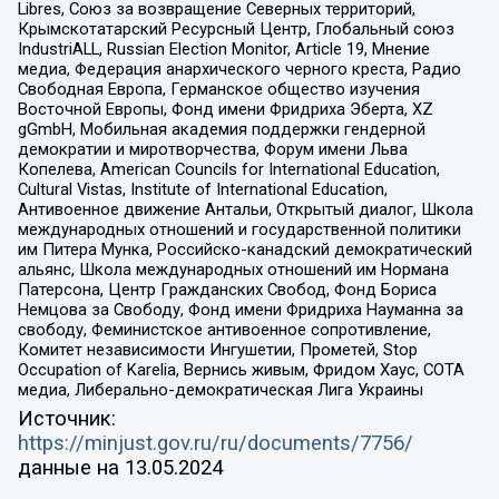
Libres, Союз за возвращение Северных территорий,
Крымскотатарский Ресурсный Центр, Глобальный союз
IndustriALL, Russian Election Monitor, Article 19, Мнение
медиа, Федерация анархического черного креста, Радио
Свободная Европа, Германское общество изучения
Восточной Европы, Фонд имени Фридриха Эберта, XZ
gGmbH, Мобильная академия поддержки гендерной
демократии и миротворчества, Форум имени Льва
Копелева, American Councils for International Education,
Cultural Vistas, Institute of International Education,
Антивоенное движение Антальи, Открытый диалог, Школа
международных отношений и государственной политики
им Питера Мунка, Российско-канадский демократический
альянс, Школа международных отношений им Нормана
Патерсона, Центр Гражданских Свобод, Фонд Бориса
Немцова за Свободу, Фонд имени Фридриха Науманна за
свободу, Феминистское антивоенное сопротивление,
Комитет независимости Ингушетии, Прометей, Stop
Occupation of Karelia, Вернись живым, Фридом Хаус, СОТА
медиа, Либерально-демократическая Лига Украины
Источник:
https://minjust.gov.ru/ru/documents/7756/
данные на
13.05.2024