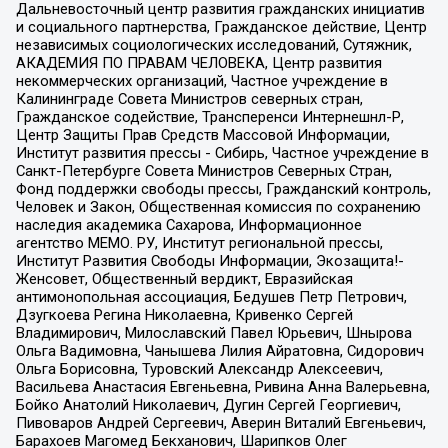
Дальневосточный центр развития гражданских инициатив
и социального партнерства, Гражданское действие, Центр
независимых социологических исследований, Сутяжник,
АКАДЕМИЯ ПО ПРАВАМ ЧЕЛОВЕКА, Центр развития
некоммерческих организаций, Частное учреждение в
Калининграде Совета Министров северных стран,
Гражданское содействие, Трансперенси Интернешнл-Р,
Центр Защиты Прав Средств Массовой Информации,
Институт развития прессы - Сибирь, Частное учреждение в
Санкт-Петербурге Совета Министров Северных Стран,
Фонд поддержки свободы прессы, Гражданский контроль,
Человек и Закон, Общественная комиссия по сохранению
наследия академика Сахарова, Информационное
агентство МЕМО. РУ, Институт региональной прессы,
Институт Развития Свободы Информации, Экозащита!-
Женсовет, Общественный вердикт, Евразийская
антимонопольная ассоциация, Бедушев Петр Петрович,
Дзугкоева Регина Николаевна, Кривенко Сергей
Владимирович, Милославский Павел Юрьевич, Шнырова
Ольга Вадимовна, Чанышева Лилия Айратовна, Сидорович
Ольга Борисовна, Туровский Александр Алексеевич,
Васильева Анастасия Евгеньевна, Ривина Анна Валерьевна,
Бойко Анатолий Николаевич, Дугин Сергей Георгиевич,
Пивоваров Андрей Сергеевич, Аверин Виталий Евгеньевич,
Барахоев Магомед Бекханович, Шарипков Олег