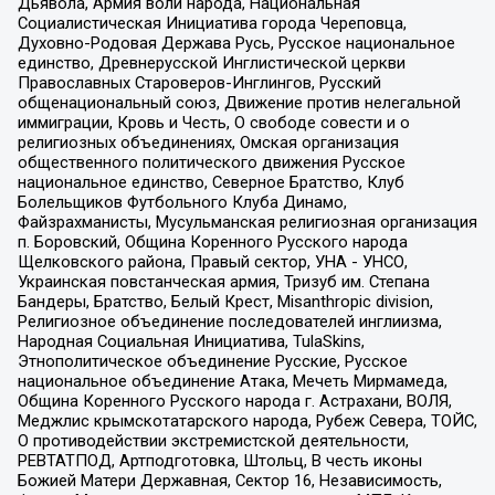
Дьявола, Армия воли народа, Национальная
Социалистическая Инициатива города Череповца,
Духовно-Родовая Держава Русь, Русское национальное
единство, Древнерусской Инглистической церкви
Православных Староверов-Инглингов, Русский
общенациональный союз, Движение против нелегальной
иммиграции, Кровь и Честь, О свободе совести и о
религиозных объединениях, Омская организация
общественного политического движения Русское
национальное единство, Северное Братство, Клуб
Болельщиков Футбольного Клуба Динамо,
Файзрахманисты, Мусульманская религиозная организация
п. Боровский, Община Коренного Русского народа
Щелковского района, Правый сектор, УНА - УНСО,
Украинская повстанческая армия, Тризуб им. Степана
Бандеры, Братство, Белый Крест, Misanthropic division,
Религиозное объединение последователей инглиизма,
Народная Социальная Инициатива, TulaSkins,
Этнополитическое объединение Русские, Русское
национальное объединение Атака, Мечеть Мирмамеда,
Община Коренного Русского народа г. Астрахани, ВОЛЯ,
Меджлис крымскотатарского народа, Рубеж Севера, ТОЙС,
О противодействии экстремистской деятельности,
РЕВТАТПОД, Артподготовка, Штольц, В честь иконы
Божией Матери Державная, Сектор 16, Независимость,