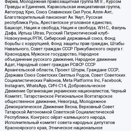
Фирма, Молодежная правозащитная группа МПГ, Курсом
Правды и Единения, Каракольская инициативная группа,
Автоград Крю, Союз Славянских Сил Руси, Алля-Аят,
Благотворительный пансионат Ак Умут, Русская
республика Русь, Арестантское уголовное единство,
Башкорт, Нация и свобода, Нация и свобода, W.H.С., Фалунь
Дафа, Иртыш Ultras, Русский Патриотический клуб-
Новокузнецк/РПК, Сибирский державный союз, Фонд
борьбы с коррупцией, Фонд защиты прав граждан, Штабы
Навального, Совет граждан СССР Прикубанского округа г.
Краснодара, Мужское государство, Народное
объединение русского движения, Народное движение
Адат, Народный совет граждан РСФСР СССР
Архангельской области, Проект Штурм, Граждане СССР,
Держава Союз Советских Светлых Родов, Совет Советских
Социалистических Районов, Meta Platforms Inc, Facebook,
Instagram, WhatsApp, СИЧ-С14, Добровольческое
Движение Организации украинских националистов, Черный
Комитет, Татарстанское Региональное Всетатарское
общественное движение, Невоград, Молодежное
Демократическое Движение Весна, Верховный Совет
Татарской Автономной Советской Социалистической
Республики, Конгресс ойрат-калмыцкого народа,
Исполнительный комитет совета народных депутатов
Красноярского края, Этническое национальное