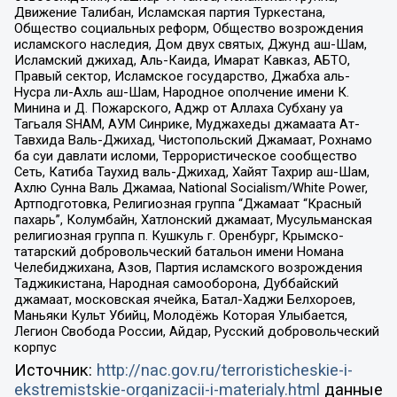
Движение Талибан, Исламская партия Туркестана,
Общество социальных реформ, Общество возрождения
исламского наследия, Дом двух святых, Джунд аш-Шам,
Исламский джихад, Аль-Каида, Имарат Кавказ, АБТО,
Правый сектор, Исламское государство, Джабха аль-
Нусра ли-Ахль аш-Шам, Народное ополчение имени К.
Минина и Д. Пожарского, Аджр от Аллаха Субхану уа
Тагьаля SHAM, АУМ Синрике, Муджахеды джамаата Ат-
Тавхида Валь-Джихад, Чистопольский Джамаат, Рохнамо
ба суи давлати исломи, Террористическое сообщество
Сеть, Катиба Таухид валь-Джихад, Хайят Тахрир аш-Шам,
Ахлю Сунна Валь Джамаа, National Socialism/White Power,
Артподготовка, Религиозная группа “Джамаат “Красный
пахарь”, Колумбайн, Хатлонский джамаат, Мусульманская
религиозная группа п. Кушкуль г. Оренбург, Крымско-
татарский добровольческий батальон имени Номана
Челебиджихана, Азов, Партия исламского возрождения
Таджикистана, Народная самооборона, Дуббайский
джамаат, московская ячейка, Батал-Хаджи Белхороев,
Маньяки Культ Убийц, Молодёжь Которая Улыбается,
Легион Свобода России, Айдар, Русский добровольческий
корпус
Источник:
http://nac.gov.ru/terroristicheskie-i-
ekstremistskie-organizacii-i-materialy.html
данные