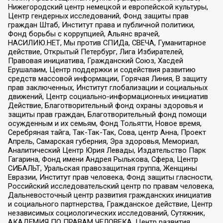
Нижегородский центр немецкой и европейской культуры,
Центр гендерных исследований, Фонд защиты прав
граждан Штаб, Институт права и публичной политики,
Фонд борьбы с коррупцией, Альянс врачей,
НАСИЛИЮ.НЕТ, Мы против СПИДа, СВЕЧА, Гуманитарное
действие, Открытый Петербург, Лига Избирателей,
Правовая инициатива, Гражданский Союз, Хасдей
Ерушалаим, Центр поддержки и содействия развитию
средств массовой информации, Горячая Линия, В защиту
прав заключенных, Институт глобализации и социальных
движений, Центр социально-информационных инициатив
Действие, Благотворительный фонд охраны здоровья и
защиты прав граждан, Благотворительный фонд помощи
осужденным и их семьям, Фонд Тольятти, Новое время,
Серебряная тайга, Так-Так-Так, Сова, центр Анна, Проект
Апрель, Самарская губерния, Эра здоровья, Мемориал,
Аналитический Центр Юрия Левады, Издательство Парк
Гагарина, Фонд имени Андрея Рылькова, Сфера, Центр
СИБАЛЬТ, Уральская правозащитная группа, Женщины
Евразии, Институт прав человека, Фонд защиты гласности,
Российский исследовательский центр по правам человека,
Дальневосточный центр развития гражданских инициатив
и социального партнерства, Гражданское действие, Центр
независимых социологических исследований, Сутяжник,
АКАДЕМИЯ ПО ПРАВАМ ЧЕЛОВЕКА, Центр развития