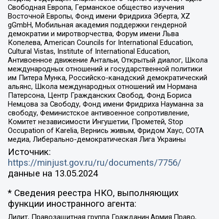
Свободная Европа, Германское общество изучения
Восточной Европы, Фонд имени Фридриха Эберта, XZ
gGmbH, Мобильная академия поддержки гендерной
демократии и миротворчества, Форум имени Льва
Копелева, American Councils for International Education,
Cultural Vistas, Institute of International Education,
Антивоенное движение Антальи, Открытый диалог, Школа
международных отношений и государственной политики
им Питера Мунка, Российско-канадский демократический
альянс, Школа международных отношений им Нормана
Патерсона, Центр Гражданских Свобод, Фонд Бориса
Немцова за Свободу, Фонд имени Фридриха Науманна за
свободу, Феминистское антивоенное сопротивление,
Комитет независимости Ингушетии, Прометей, Stop
Occupation of Karelia, Вернись живым, Фридом Хаус, СОТА
медиа, Либерально-демократическая Лига Украины
Источник:
https://minjust.gov.ru/ru/documents/7756/
данные на
13.05.2024
* Сведения реестра НКО, выполняющих
функции иностранного агента:
Лилит, Правозащитная группа Гражданин.Армия.Право,