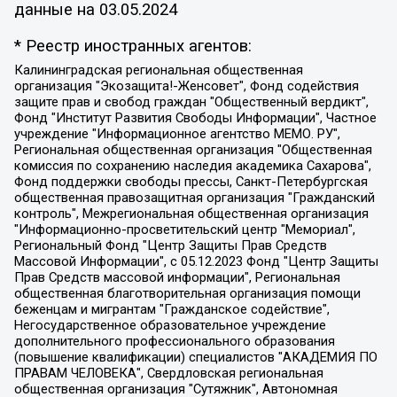
данные на
03.05.2024
* Реестр иностранных агентов:
Калининградская региональная общественная организация "Экозащита!-Женсовет", Фонд содействия защите прав и свобод граждан "Общественный вердикт", Фонд "Институт Развития Свободы Информации", Частное учреждение "Информационное агентство МЕМО. РУ", Региональная общественная организация "Общественная комиссия по сохранению наследия академика Сахарова", Фонд поддержки свободы прессы, Санкт-Петербургская общественная правозащитная организация "Гражданский контроль", Межрегиональная общественная организация "Информационно-просветительский центр "Мемориал", Региональный Фонд "Центр Защиты Прав Средств Массовой Информации", с 05.12.2023 Фонд "Центр Защиты Прав Средств массовой информации", Региональная общественная благотворительная организация помощи беженцам и мигрантам "Гражданское содействие", Негосударственное образовательное учреждение дополнительного профессионального образования (повышение квалификации) специалистов "АКАДЕМИЯ ПО ПРАВАМ ЧЕЛОВЕКА", Свердловская региональная общественная организация "Сутяжник", Автономная некоммерческая организация "Центр независимых социологических исследований", Союз общественных объединений "Российский исследовательский центр по правам человека", Региональное общественное учреждение научно-информационный центр "МЕМОРИАЛ", Некоммерческая организация "Фонд защиты гласности", Автономная некоммерческая организация "Институт прав человека", Городская общественная организация "Екатеринбургское общество "МЕМОРИАЛ", Городская общественная организация "Рязанское историко-просветительское и правозащитное общество "Мемориал" (Рязанский Мемориал), Челябинский региональный орган общественной самодеятельности – женское общественное объединение "Женщины Евразии", Челябинский региональный орган общественной самодеятельности "Уральская правозащитная группа", Фонд содействия защите здоровья и социальной справедливости имени Андрея Рылькова, Автономная Некоммерческая Организация "Аналитический Центр Юрия Левады", Автономная некоммерческая организация социальной поддержки населения "Проект Апрель", Региональная общественная организация помощи женщинам и детям, находящимся в кризисной ситуации "Информационно-методический центр "Анна", Фонд содействия развитию массовых коммуникаций и правовому просвещению "Так-так-Так", Фонд содействия устойчивому развитию "Серебряная тайга", Свердловский региональный общественный фонд социальных проектов "Новое время", "Idel.Реалии", Кавказ.Реалии, Крым.Реалии, Телеканал Настоящее Время, Татаро-башкирская служба Радио Свобода (Azatliq Radiosi), Радио Свободная Европа/Радио Свобода (PCE/PC), "Сибирь.Реалии", "Фактограф", Благотворительный фонд помощи осужденным и их семьям, Автономная некоммерческая организация "Институт глобализации и социальных движений", Фонд "В защиту прав заключенных", Частное учреждение "Центр поддержки и содействия развитию средств массовой информации", Пензенский региональный общественный благотворительный фонд "Гражданский союз", "Север.Реалии", Некоммерческая организация Фонд "Правовая инициатива", Общество с ограниченной ответственностью "Радио Свободная Европа/Радио Свобода", Чешское информационное агентство "MEDIUM-ORIENT", Красноярская региональная общественная организация "Мы против СПИДа", Камалягин Денис Николаевич, Маркелов Сергей Евгеньевич, Пономарев Лев Александрович, Савицкая Людмила Алексеевна, Автономная некоммерческая организация "Центр по работе с проблемой насилия "НАСИЛИЮ.НЕТ", Межрегиональный профессиональный союз работников здравоохранения "Альянс врачей", Юридическое лицо, зарегистрированное в Латвийской Республике, SIA "Medusa Project" (регистрационный номер 40103797863, дата регистрации 10.06.2014), Некоммерческая организация "Фонд по борьбе с коррупцией", Автономная некоммерческая организация "Институт права и публичной политики", Баданин Роман Сергеевич, Гликин Максим Александрович, Железнова Мария Михайловна, Лукьянова Юлия Сергеевна, Маетная Елизавета Витальевна, Маняхин Петр Борисович, Чуракова Ольга Владимировна, Ярош Юлия Петровна, Юридическое лицо "The Insider SIA", зарегистрированное в Риге, Латвийская Республика (дата регистрации 26.06.2015), являющееся администратором доменного имени интернет-издания "The Insider SIA", https://theins.ru, Постернак Алексей Евгеньевич, Рубин Михаил Аркадьевич, Анин Роман Александрович, Юридическое лицо Istories fonds, зарегистрированное в Латвийской Республике (регистрационный номер 50008295751, дата регистрации 24.02.2020), Великовский Дмитрий Александрович, Долинина Ирина Николаевна, Мароховская Алеся Алексеевна, Шлейнов Роман Юрьевич, Шмагун Олеся Валентиновна, Общество с ограниченной ответственностью "Альтаир 2021", Общество с ограниченной ответственностью "Вега 2021", Общество с ограниченной ответственностью "Главный редактор 2021", Общество с ограниченной ответственностью "Ромашки монолит", Важенков Артем Валерьевич, Ивановская областная общественная организация "Центр гендерных исследований", Гурман Юрий Альбертович, Медиапроект "ОВД-Инфо", Егоров Владимир Владимирович, Жилинский Владимир Александрович, Общество с ограниченной ответственностью "ЗП", Иванова София Юрьевна, Карезина Инна Павловна, Кильтау Екатерина Викторовна, Петров Алексей Викторович, Пискунов Сергей Евгеньевич, Смирнов Сергей Сергеевич, Тихонов Михаил Сергеевич, Общество с ограниченной ответственностью "ЖУРНАЛИСТ-ИНОСТРАННЫЙ АГЕНТ", Арапова Галина Юрьевна, Вольтская Татьяна Анатольевна, Американская компания "Mason G.E.S. Anonymous Foundation" (США), являющаяся владельцем интернет-издания https://mnews.world/, Компания "Stichting Bellingcat", зарегистрированная в Нидерландах (дата регистрации 11.07.2018), Захаров Андрей Вячеславович, Клепиковская Екатерина Дмитриевна, Общество с ограниченной ответственностью "МЕМО", Перл Роман Александрович, Симонов Евгений Алексеевич, Соловьева Елена Анатольевна, Сотников Даниил Владимирович, Сурначева Елизавета Дмитриевна, Автономная некоммерческая организация по защите прав человека и информированию населения "Якутия – Наше Мнение", Общество с ограниченной ответственностью "Москоу диджитал медиа", с 26.01.2023 Общество с ограниченной ответственностью "Чайка Белые сады", Ветошкина Валерия Валерьевна, Заговора Максим Александрович, Межрегиональное общественное движение "Российская ЛГБТ - сеть", Оленичев Максим Владимирович, Павлов Иван Юрьевич, Скворцова Елена Сергеевна, Общество с ограниченной ответственностью "Как бы инагент", Кочетков Игорь Викторович, Общество с ограниченной ответственностью "Честные выборы", Еланчик Олег Александрович, Общество с ограниченной ответственностью "Нобелевский призыв", Гималова Регина Эмилевна, Григорьев Андрей Валерьевич, Григорьева Алина Александровна, Ассоциация по содействию защите прав призывников, альтернативнослужащих и военнослужащих "Правозащитная группа "Гражданин.Армия.Право", Хисамова Регина Фаритовна, Автономная некоммерческая организация по реализации социально-правовых программ "Лилит", Дальневосточное общественное движение "Маяк", Санкт-Петербургская ЛГБТ-инициативная группа "Выход", Инициативная группа ЛГБТ+ "Реверс", Алексеев Андрей Викторович, Бекбулатова Таисия Львовна, Беляев Иван Михайлович, Владыкина Елена Сергеевна, Гельман Марат Александрович, Никульшина Вероника Юрьевна, Толоконникова Надежда Андреевна, Шендерович Виктор Анатольевич, Общество с ограниченной ответственностью "Данное сообщение", Общество с ограниченной ответственностью Издательский дом "Новая глава", Айнбиндер Александра Александровна, Московский комьюнити-центр для ЛГБТ+инициатив, Благотворительный фонд развития филантропии, Deutsche Welle (Германия, Kurt-Schumacher-Strasse 3, 53113 Bonn), Борзунова Мария Михайловна, Воробьев Виктор Викторович, Голубева Анна Львовна, Константинова Алла Михайловна, Малкова Ирина Владимировна, Мурадов Мурад Абдулгалимович, Осетинская Елизавета Николаевна, Понасенков Евгений Николаевич, Ганапольский Матвей Юрьевич, Киселев Евгений Алексеевич, Борухович Ирина Григорьевна, Дремин Иван Тимофеевич, Дубровский Дмитрий Викторович, Красноярская региональная общественная организация поддержки и развития альтернативных образовательных технологий и межкультурных коммуникаций "ИНТЕРРА", Маяковская Екатерина Алексеевна, Фейгин Марк Захарович, Филимонов Андрей Викторович, Дзугкоева Регина Николаевна, Доброхотов Роман Александрович, Дудь Юрий Александрович, Елкин Сергей Владимирович, Кругликов Кирилл Игоревич, Сабунаева Мария Леонидовна, Семенов Алексей Владимирович, Шаинян Карен Багратович, Шульман Екатерина Михайловна, Асафьев Артур Валерьевич, Вахштайн Виктор Семенович, Венедиктов Алексей Алексеевич, Лушникова Екатерина Евгеньевна, Волков Леонид Михайлович, Невзоров Александр Глебович, Пархоменко Сергей Борисович, Сироткин Ярослав Николаевич, Кара-Мурза Владимир Владимирович, Баранова Наталья Владимировна, Гозман Леонид Яковлевич, Кагарлицкий Борис Юльевич, Климарев Михаил Валерьевич, Милов Владимир Станиславович, Автономная некоммерческая организация Краснодарский центр современного искусства "Типография", Моргенштерн Алишер Тагирович, Соболь Любовь Эдуардовна, Общество с ограниченной ответственностью "ЛИЗА НОРМ", Каспаров Гарри Кимович, Ходорковский Михаил Борисович, Общество с ограниченной ответственностью "Апрельские тезисы", Данилович Ирина Брониславовна, Кашин Олег Владимирович, Петров Николай Владимирович, Пивоваров Алексей Владимирович, Соколов Михаил Владимирович, Цветкова Юлия Владимировна, Чичваркин Евгений Александрович, Комитет против пыток/Команда против пыток, Общество с ограниченной ответственностью "Первый научный", Общество с ограниченной ответственностью "Вертолет и ко", Белоцерковская Вероника Борисовна, Кац Максим Евгеньевич, Лазарева Татьяна Юрьевна, Шаведдинов Руслан Табризович, Яшин Илья Валерьевич, Общество с ограниченной ответственностью "Иноагент ААВ", Алешковский Дмитрий Петрович, Альбац Евгения Марковна, Быков Дмитрий Львович, Галямина Юлия Евгеньевна, Лойко Сергей Леонидович, Мартынов Кирилл Константинович, Медведев Сергей Александрович, Крашенинников Федор Геннадиевич, Гордеева Катерина Вл