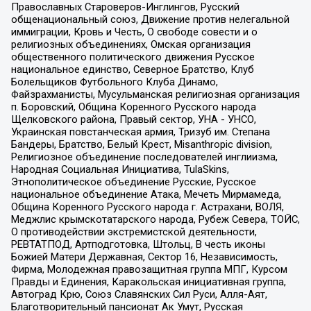
Православных Староверов-Инглингов, Русский
общенациональный союз, Движение против нелегальной
иммиграции, Кровь и Честь, О свободе совести и о
религиозных объединениях, Омская организация
общественного политического движения Русское
национальное единство, Северное Братство, Клуб
Болельщиков Футбольного Клуба Динамо,
Файзрахманисты, Мусульманская религиозная организация
п. Боровский, Община Коренного Русского народа
Щелковского района, Правый сектор, УНА - УНСО,
Украинская повстанческая армия, Тризуб им. Степана
Бандеры, Братство, Белый Крест, Misanthropic division,
Религиозное объединение последователей инглиизма,
Народная Социальная Инициатива, TulaSkins,
Этнополитическое объединение Русские, Русское
национальное объединение Атака, Мечеть Мирмамеда,
Община Коренного Русского народа г. Астрахани, ВОЛЯ,
Меджлис крымскотатарского народа, Рубеж Севера, ТОЙС,
О противодействии экстремистской деятельности,
РЕВТАТПОД, Артподготовка, Штольц, В честь иконы
Божией Матери Державная, Сектор 16, Независимость,
Фирма, Молодежная правозащитная группа МПГ, Курсом
Правды и Единения, Каракольская инициативная группа,
Автоград Крю, Союз Славянских Сил Руси, Алля-Аят,
Благотворительный пансионат Ак Умут, Русская