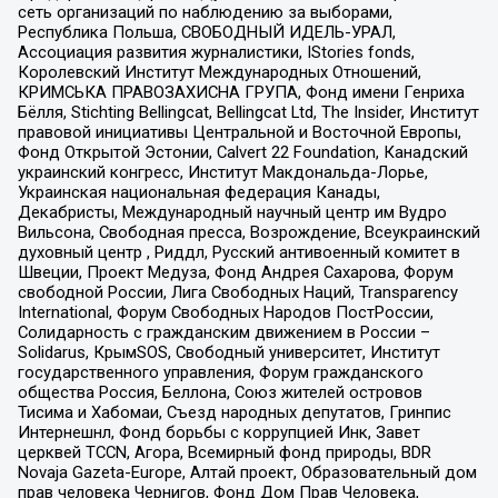
сеть организаций по наблюдению за выборами,
Республика Польша, СВОБОДНЫЙ ИДЕЛЬ-УРАЛ,
Ассоциация развития журналистики, IStories fonds,
Королевский Институт Международных Отношений,
КРИМСЬКА ПРАВОЗАХИСНА ГРУПА, Фонд имени Генриха
Бёлля, Stichting Bellingcat, Bellingcat Ltd, The Insider, Институт
правовой инициативы Центральной и Восточной Европы,
Фонд Открытой Эстонии, Calvert 22 Foundation, Канадский
украинский конгресс, Институт Макдональда-Лорье,
Украинская национальная федерация Канады,
Декабристы, Международный научный центр им Вудро
Вильсона, Свободная пресса, Возрождение, Всеукраинский
духовный центр , Риддл, Русский антивоенный комитет в
Швеции, Проект Медуза, Фонд Андрея Сахарова, Форум
свободной России, Лига Свободных Наций, Transparеncy
International, Форум Свободных Народов ПостРоссии,
Солидарность с гражданским движением в России –
Solidarus, КрымSOS, Свободный университет, Институт
государственного управления, Форум гражданского
общества Россия, Беллона, Союз жителей островов
Тисима и Хабомаи, Съезд народных депутатов, Гринпис
Интернешнл, Фонд борьбы с коррупцией Инк, Завет
церквей TCCN, Агора, Всемирный фонд природы, BDR
Novaja Gazeta-Europe, Алтай проект, Образовательный дом
прав человека Чернигов, Фонд Дом Прав Человека,