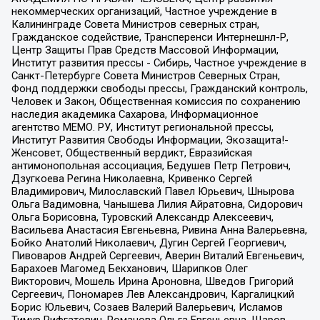
некоммерческих организаций, Частное учреждение в
Калининграде Совета Министров северных стран,
Гражданское содействие, Трансперенси Интернешнл-Р,
Центр Защиты Прав Средств Массовой Информации,
Институт развития прессы - Сибирь, Частное учреждение в
Санкт-Петербурге Совета Министров Северных Стран,
Фонд поддержки свободы прессы, Гражданский контроль,
Человек и Закон, Общественная комиссия по сохранению
наследия академика Сахарова, Информационное
агентство МЕМО. РУ, Институт региональной прессы,
Институт Развития Свободы Информации, Экозащита!-
Женсовет, Общественный вердикт, Евразийская
антимонопольная ассоциация, Бедушев Петр Петрович,
Дзугкоева Регина Николаевна, Кривенко Сергей
Владимирович, Милославский Павел Юрьевич, Шнырова
Ольга Вадимовна, Чанышева Лилия Айратовна, Сидорович
Ольга Борисовна, Туровский Александр Алексеевич,
Васильева Анастасия Евгеньевна, Ривина Анна Валерьевна,
Бойко Анатолий Николаевич, Дугин Сергей Георгиевич,
Пивоваров Андрей Сергеевич, Аверин Виталий Евгеньевич,
Барахоев Магомед Бекханович, Шарипков Олег
Викторович, Мошель Ирина Ароновна, Шведов Григорий
Сергеевич, Пономарев Лев Александрович, Каргалицкий
Борис Юльевич, Созаев Валерий Валерьевич, Исламов