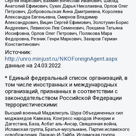
Сергей Маркович, Бахмин Вячеслав Иванович, Шабад
Анатолий Ефимович, Сухих Дарья Николаевна, Орлов Олег
Петрович, Добровольская Анна Дмитриевна, Королева
Александра Евгеньевна, Смирнов Владимир
Александрович, Вицин Сергей Ефимович, Золотухин Борис
Андреевич, Левинсон Лев Семенович, Локшина Татьяна
Иосифовна, Орлов Олег Петрович, Полякова Мара
Федоровна, Резник Генри Маркович, Захаров Герман
Константинович
Источник:
http://unro.minjust.ru/NKOForeignAgent.aspx
данные на
24.03.2022
* Единый федеральный список организаций, в
том числе иностранных и международных
организаций, признанных в соответствии с
законодательством Российской Федерации
террористическими:
Высший военный Маджлисуль Шура Объединенных сил
моджахедов Кавказа, Конгресс народов Ичкерии и
Дагестана, База, Асбат аль-Ансар, Священная война,
Исламская группа, Братья-мусульмане, Партия исламского
освобождения, Лашкар-И-Тайба, Исламская группа,