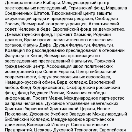
Демократические Выборы, Международный центр
электоральных исследований, Германский фонд Маршалла
Соединенных Штатов, Тихоокеанский центр защиты
окружающей среды и природных ресурсов, Свободная
Россия, Всемирный конгресс украинцев, Атлантический
совет, Человек в беде, Европейский фонд за демократию,
Джеймстаунский фонд, Прожект Хармони, Родники
дракона, Врачи против насильственного извлечения
органов, Фалунь Дафа, Друзья Фалуньгун, Фалуньгун,
Коалиция по расследованию преследования в отношении
Фалуньгун в Китае, Всемирная организация по
расследованию преследований Фалуньгун, Пражский
гражданский центр, Ассоциация школ политических
исследований при Совете Европы, Центр либеральной
современности, Форум русскоязычных европейцев,
Немецко-русский обмен, Бард колледж, Европейский
выбор, Фонд Ходорковского, Оксфордский российский
фонд, Фонд Будущее России, Компания свободы
информации, Проект Медиа, Международное партнерство
за права человека, Духовное Управление Евангельских
Христиан Украинской Христианской Церкви, Новое
Поколение, Духовное Учебное Заведение Международный
Библейский Колледж, Международное христианское
движение, Всемирный Институт Саентологических
Предприятий, Церковь Духовной Технологии, Европейская