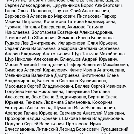
Тимур Рифгатович, Романова Ольга Евгеньевна, Щаров
Сергей Алексадрович, Цирульников Борис Альбертович,
Гасан Ольга Павловна, Паутов Юрий Анатольевич,
Верховский Александр Маркович, Пислакова-Паркер
Марина Петровна, Кочеткова Татьяна Владимировна,
Чуркина Наталья Валерьевна, Акимова Татьяна
Николаевна, Золотарева Екатерина Александровна,
Рачинский Ян Збигневич, Жемкова Елена Борисовна,
Гудков Лев Дмитриевич, Илларионова Юлия Юрьевна,
Саранг Анна Васильевна, Захарова Светлана Сергеевна,
Аверин Владимир Анатольевич, Щур Татьяна Михайловна,
Щур Николай Алексеевич, Блинушов Андрей Юрьевич,
Мосин Алексей Геннадьевич, Гефтер Валентин Михайлович,
Симонов Алексей Кириллович, Флиге Ирина Анатольевна,
Мельникова Валентина Дмитриевна, Вититинова Елена
Владимировна, Баженова Светлана Куприяновна,
Максимов Сергей Владимирович, Беляев Сергей Иванович,
Голубева Елена Николаевна, Ганнушкина Светлана
Алексеевна, Закс Елена Владимировна, Буртина Елена
Юрьевна, Гендель Людмила Залмановна, Кокорина
Екатерина Алексеевна, Шуманов Илья Вячеславович,
Арапова Галина Юрьевна, Свечников Анатолий Мариевич,
Прохоров Вадим Юрьевич, Шахова Елена Владимировна,
Подузов Сергей Васильевич, Протасова Ирина
Вячеславовна, Литинский Леонид Борисович, Лукашевский