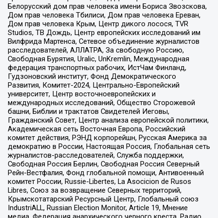
Белорусский дом прав человека имени Бориса Звозскова,
Дом прав человека Тбилиси, Дом прав человека Ереван,
Дом прав человека Крым, Центр дикого лосося, TVR
Studios, ТВ Дождь, Центр европейских исследований им
Вилфрида Мартенса, Сетевое объединение журналистов
расследователей, АЛЛАТРА, За свободную Россию,
Свободная Бурятия, Uralic, UnKremlin, Международная
федерация транспортных рабочих, ИстЧам Финланд,
Гудзоновский институт, Фонд Демократического
Развития, Комитет-2024, Центрально-Европейский
университет, Центр восточноевропейских и
международных исследований, Общество Сторожевой
башни, Библии и трактатов Свидетелей Иеговы,
Гражданский Совет, Центр анализа европейской политики,
Академическая сеть Восточная Европа, Российский
комитет действия, РЭНД корпорейшн, Русская Америка за
демократию в России, Настоящая Россия, Глобальная сеть
журналистов-расследователей, Служба поддержки,
Свободная Россия Берлин, Свободная Россия Северный
Рейн-Вестфалия, Фонд глобальной помощи, Антивоенный
комитет России, Russie-Libertes, La Asocicion de Rusos
Libres, Союз за возвращение Северных территорий,
Крымскотатарский Ресурсный Центр, Глобальный союз
IndustriALL, Russian Election Monitor, Article 19, Мнение
медиа, Федерация анархического черного креста, Радио