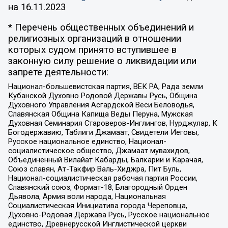
на
16.11.2023
* Перечень общественных объединений и
религиозных организаций в отношении
которых судом принято вступившее в
законную силу решение о ликвидации или
запрете деятельности:
Национал-большевистская партия, ВЕК РА, Рада земли
Кубанской Духовно Родовой Державы Русь, Община
Духовного Управления Асгардской Веси Беловодья,
Славянская Община Капища Веды Перуна, Мужская
Духовная Семинария Староверов-Инглингов, Нурджулар, К
Богодержавию, Таблиги Джамаат, Свидетели Иеговы,
Русское национальное единство, Национал-
социалистическое общество, Джамаат мувахидов,
Объединенный Вилайат Кабарды, Балкарии и Карачая,
Союз славян, Ат-Такфир Валь-Хиджра, Пит Буль,
Национал-социалистическая рабочая партия России,
Славянский союз, Формат-18, Благородный Орден
Дьявола, Армия воли народа, Национальная
Социалистическая Инициатива города Череповца,
Духовно-Родовая Держава Русь, Русское национальное
единство, Древнерусской Инглистической церкви