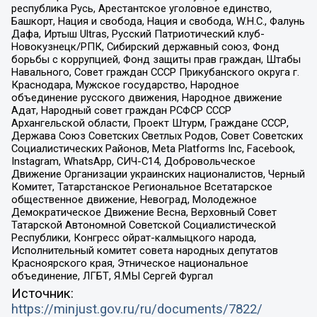
республика Русь, Арестантское уголовное единство,
Башкорт, Нация и свобода, Нация и свобода, W.H.С., Фалунь
Дафа, Иртыш Ultras, Русский Патриотический клуб-
Новокузнецк/РПК, Сибирский державный союз, Фонд
борьбы с коррупцией, Фонд защиты прав граждан, Штабы
Навального, Совет граждан СССР Прикубанского округа г.
Краснодара, Мужское государство, Народное
объединение русского движения, Народное движение
Адат, Народный совет граждан РСФСР СССР
Архангельской области, Проект Штурм, Граждане СССР,
Держава Союз Советских Светлых Родов, Совет Советских
Социалистических Районов, Meta Platforms Inc, Facebook,
Instagram, WhatsApp, СИЧ-С14, Добровольческое
Движение Организации украинских националистов, Черный
Комитет, Татарстанское Региональное Всетатарское
общественное движение, Невоград, Молодежное
Демократическое Движение Весна, Верховный Совет
Татарской Автономной Советской Социалистической
Республики, Конгресс ойрат-калмыцкого народа,
Исполнительный комитет совета народных депутатов
Красноярского края, Этническое национальное
объединение, ЛГБТ, Я.МЫ Сергей Фургал
Источник:
https://minjust.gov.ru/ru/documents/7822/